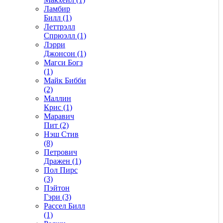
Ламбир
Билл (1)
Леттрэлл
Спрюэлл (1)
Лэрри
Джонсон (1)
Магси Богз
(1)
Майк Бибби
(2)
Маллин
Крис (1)
Маравич
Пит (2)
Нэш Стив
(8)
Петрович
Дражен (1)
Пол Пирс
(3)
Пэйтон
Гэри (3)
Рассел Билл
(1)