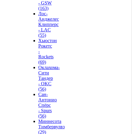
- GSW
(163)
Лос-
Анджелес
Клипперс
- LAC
(55)
Хьюстон
Рокетс
-
Rockets
(69)
Оклахома-
Сити
Тандер
- OKC
(56)
Сан-
Антонио
Спёрс
- Spurs
(56)
Миннесота
Тимбервулвз
(29)