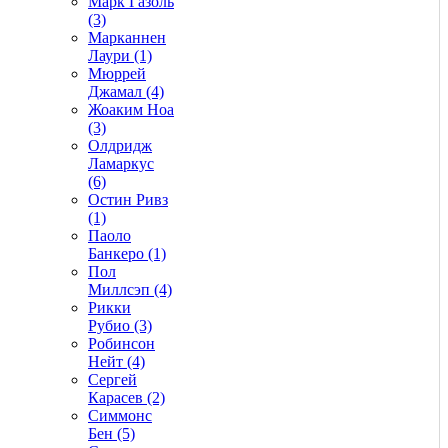
Марк Газоль
(3)
Марканнен
Лаури (1)
Мюррей
Джамал (4)
Жоаким Ноа
(3)
Олдридж
Ламаркус
(6)
Остин Ривз
(1)
Паоло
Банкеро (1)
Пол
Миллсэп (4)
Рикки
Рубио (3)
Робинсон
Нейт (4)
Сергей
Карасев (2)
Симмонс
Бен (5)