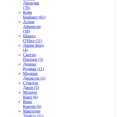
Джордан
(70)
Коби
Брайант (61)
Аллен
Айверсон
(18)
Шакил
О'Нил (11)
Ларри Берд
(4)
Скотти
Пиппен (5)
Деннис
Родман (11)
Мэджик
Джонсон (2)
Стоктон
Джон (5)
Мэлоун
Карл (6)
Винс
Картер (6)
Макгрэди
Трэйси (11)