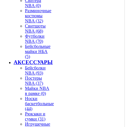
Свитера
NBA (0)
Разминочные
костюмы
NBA (32)
Свитшоты
NBA (68)
Футболки
NBA (70)
Бейсбольные
майки НБА
(5)
АКСЕССУАРЫ
Бейсболки
NBA (93)
Постеры
NBA (37)
Майки NBA
в рамке (0)
Носки
баскетбольные
(44)
Рюкзаки и
сумки (31)
Игрушечные