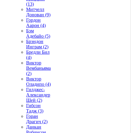
(13)
Митчелл
Донован (9)
Гордон
Аарон (4)
Бэм
Адебайо (5)
Брэндон
Инграм (2)
Бредли Бил
(4)
Виктор
Вембаньяма
(2)
Виктор
Оладипо (4)
Гилджес-
Александер
Шей (2)
Гибсон
Тадж (3)
Горан
Драгич (2)
Данкан
Робинсон