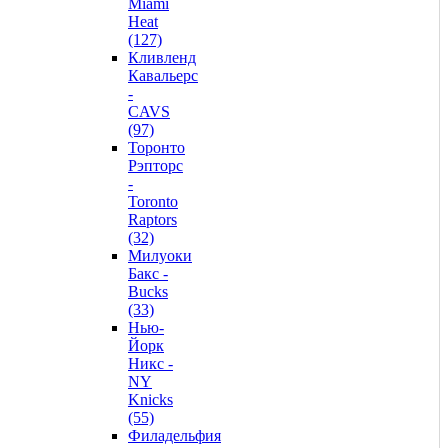
Miami
Heat
(127)
Кливленд
Кавальерс
-
CAVS
(97)
Торонто
Рэпторс
-
Toronto
Raptors
(32)
Милуоки
Бакс -
Bucks
(33)
Нью-
Йорк
Никс -
NY
Knicks
(55)
Филадельфия