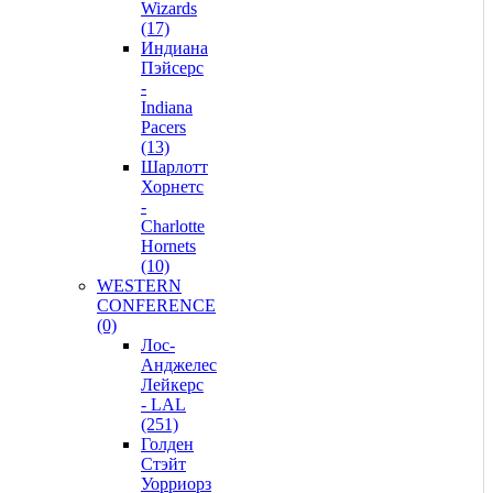
Wizards
(17)
Индиана
Пэйсерс
-
Indiana
Pacers
(13)
Шарлотт
Хорнетс
-
Charlotte
Hornets
(10)
WESTERN
CONFERENCE
(0)
Лос-
Анджелес
Лейкерс
- LAL
(251)
Голден
Стэйт
Уорриорз