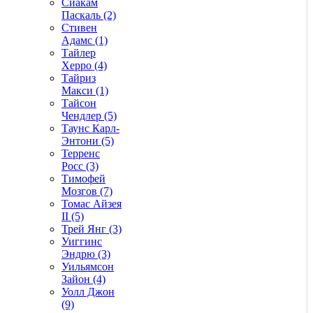
Сиакам
Паскаль (2)
Стивен
Адамс (1)
Тайлер
Херро (4)
Тайриз
Макси (1)
Тайсон
Чендлер (5)
Таунс Карл-
Энтони (5)
Терренс
Росс (3)
Тимофей
Мозгов (7)
Томас Айзея
II (5)
Трей Янг (3)
Уиггинс
Эндрю (3)
Уильямсон
Зайон (4)
Уолл Джон
(9)