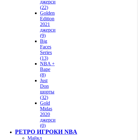
джерси
(22)
Golden
Edition
2021
джерси
(9)
Big
Faces
Series
(13)
NBA +
Bape
(8)
Just
Don
шорты
(32)
Gold
Midas
2020
джерси
(0)
РЕТРО ИГРОКИ NBA
Майкл