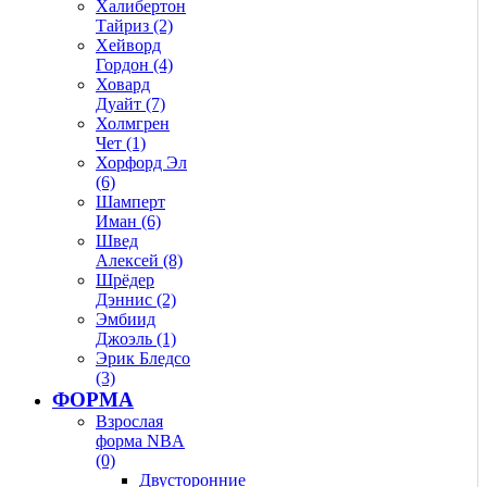
Халибертон
Тайриз (2)
Хейворд
Гордон (4)
Ховард
Дуайт (7)
Холмгрен
Чет (1)
Хорфорд Эл
(6)
Шамперт
Иман (6)
Швед
Алексей (8)
Шрёдер
Дэннис (2)
Эмбиид
Джоэль (1)
Эрик Бледсо
(3)
ФОРМА
Взрослая
форма NBA
(0)
Двусторонние