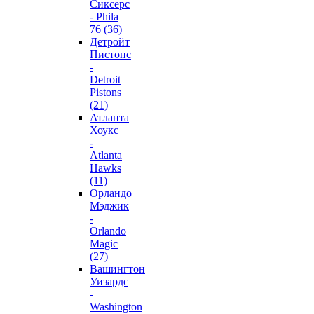
Сиксерс
- Phila
76 (36)
Детройт
Пистонс
-
Detroit
Pistons
(21)
Атланта
Хоукс
-
Atlanta
Hawks
(11)
Орландо
Мэджик
-
Orlando
Magic
(27)
Вашингтон
Уизардс
-
Washington