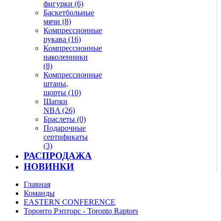
фигурки (6)
Баскетбольные
мячи (8)
Компрессионные
рукава (16)
Компрессионные
наколенники
(8)
Компрессионные
штаны,
шорты (10)
Шапки
NBA (26)
Браслеты (0)
Подарочные
сертификаты
(3)
РАСПРОДАЖА
НОВИНКИ
Главная
Команды
EASTERN CONFERENCE
Торонто Рэпторс - Toronto Raptors