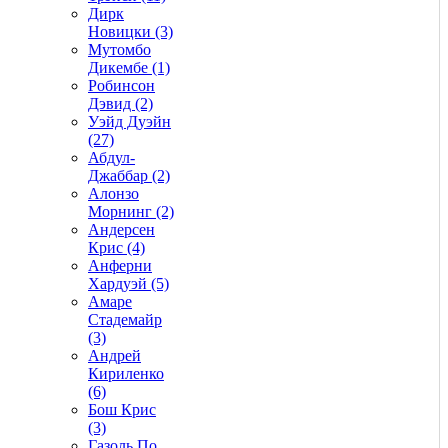
Дирк
Новицки (3)
Мутомбо
Дикембе (1)
Робинсон
Дэвид (2)
Уэйд Дуэйн
(27)
Абдул-
Джаббар (2)
Алонзо
Морнинг (2)
Андерсен
Крис (4)
Анферни
Xардуэй (5)
Амаре
Стадемайр
(3)
Андрей
Кириленко
(6)
Бош Крис
(3)
Газоль По