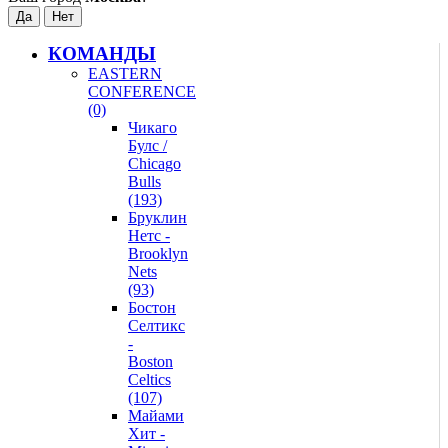
КОМАНДЫ
EASTERN
CONFERENCE
(0)
Чикаго
Булс /
Chicago
Bulls
(193)
Бруклин
Нетс -
Brooklyn
Nets
(93)
Бостон
Селтикс
-
Boston
Celtics
(107)
Майами
Хит -