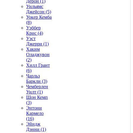
Дерон (1)
Уильямс
Джейсон (5)
Уокер Кемба
(8)
Уэббер
Крис (4)
Уэст
Джерри (1)
Хаким
Оладжувон
(2)
Хилл Грант
(6)
Чарльз
Баркли (3)
Чемберлен
Уилт (1)
Шон Кемп
(3)
Энтони
Кармело
(16)
Эйндж
Дэнни (1)