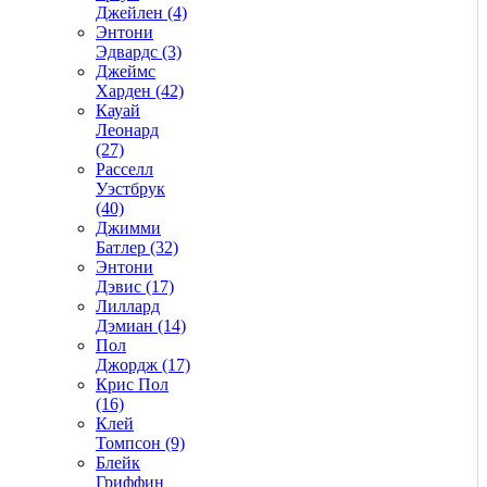
Джейлен (4)
Энтони
Эдвардс (3)
Джеймс
Харден (42)
Кауай
Леонард
(27)
Расселл
Уэстбрук
(40)
Джимми
Батлер (32)
Энтони
Дэвис (17)
Лиллард
Дэмиан (14)
Пол
Джордж (17)
Крис Пол
(16)
Клей
Томпсон (9)
Блейк
Гриффин