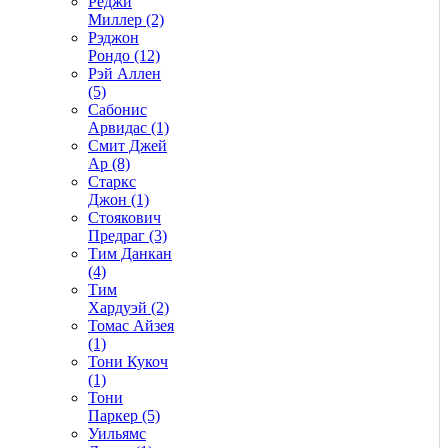
Реджи
Миллер (2)
Рэджон
Рондо (12)
Рэй Аллен
(5)
Сабонис
Арвидас (1)
Смит Джей
Ар (8)
Старкс
Джон (1)
Стоякович
Предраг (3)
Тим Данкан
(4)
Тим
Хардуэй (2)
Томас Айзея
(1)
Тони Кукоч
(1)
Тони
Паркер (5)
Уильямс