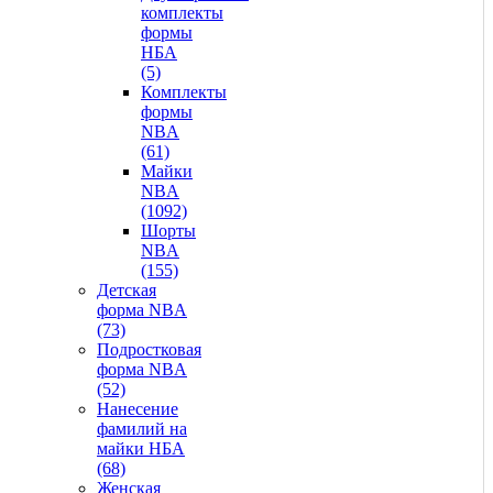
комплекты
формы
НБА
(5)
Комплекты
формы
NBA
(61)
Майки
NBA
(1092)
Шорты
NBA
(155)
Детская
форма NBA
(73)
Подростковая
форма NBA
(52)
Нанесение
фамилий на
майки НБА
(68)
Женская