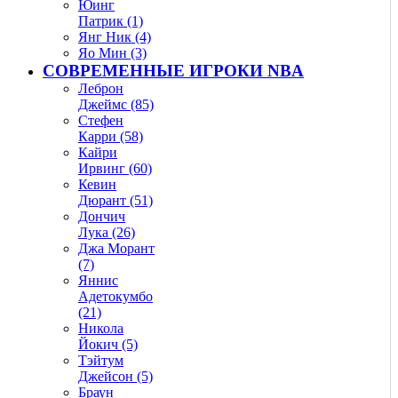
Юинг
Патрик (1)
Янг Ник (4)
Яо Мин (3)
СОВРЕМЕННЫЕ ИГРОКИ NBA
Леброн
Джеймс (85)
Стефен
Карри (58)
Кайри
Ирвинг (60)
Кевин
Дюрант (51)
Дончич
Лука (26)
Джа Морант
(7)
Яннис
Адетокумбо
(21)
Никола
Йокич (5)
Тэйтум
Джейсон (5)
Браун