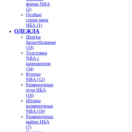
форма NBA
(2)
Особые
серии маек
НБА (1)
ОДЕЖДА
Шорты
баскетбольные
(33)
Толстовки
NBA с
капюшоном
(34)
Куртки
NBA (12)
Разминочные
худи НБА
(10)
Штаны
разминочные
NBA (19)
Разминочные
майки НБА
(7)