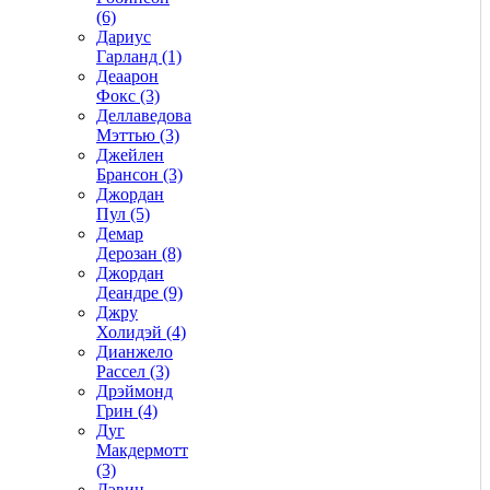
(6)
Дариус
Гарланд (1)
Деаарон
Фокс (3)
Деллаведова
Мэттью (3)
Джейлен
Брансон (3)
Джордан
Пул (5)
Демар
Дерозан (8)
Джордан
Деандре (9)
Джру
Холидэй (4)
Дианжело
Рассел (3)
Дрэймонд
Грин (4)
Дуг
Макдермотт
(3)
Дэвин