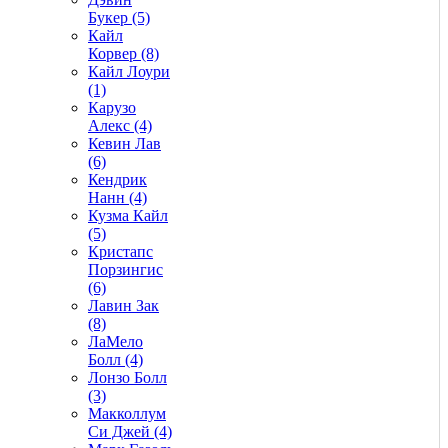
Букер (5)
Кайл
Корвер (8)
Кайл Лоури
(1)
Карузо
Алекс (4)
Кевин Лав
(6)
Кендрик
Нанн (4)
Кузма Кайл
(5)
Кристапс
Порзингис
(6)
Лавин Зак
(8)
ЛаМело
Болл (4)
Лонзо Болл
(3)
Макколлум
Си Джей (4)