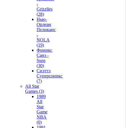
-
Grizzlies
(28)
Нью-
Орлеан
Пеликанс
-
NOLA
(19)
Финикс
Санз -
Suns
(30)
Сиэттл
Суперсоникс
(7)
All Star
Games (3)
1989
All
Star
Game
NBA
(0)
1991