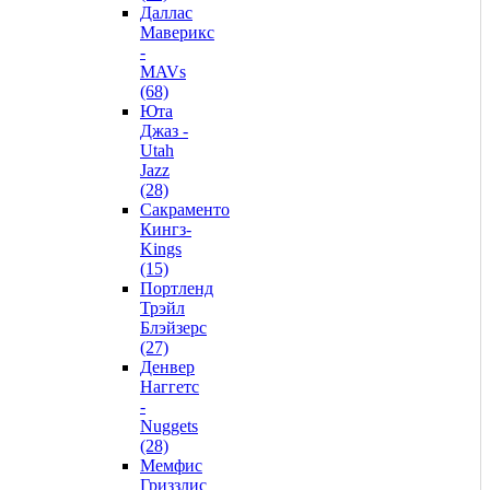
Даллас
Маверикс
-
MAVs
(68)
Юта
Джаз -
Utah
Jazz
(28)
Сакраменто
Кингз-
Kings
(15)
Портленд
Трэйл
Блэйзерс
(27)
Денвер
Наггетс
-
Nuggets
(28)
Мемфис
Гриззлис