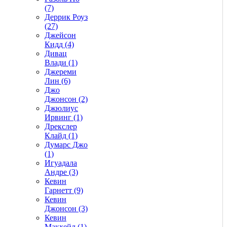
(7)
Деррик Роуз
(27)
Джейсон
Кидд (4)
Дивац
Влади (1)
Джереми
Лин (6)
Джо
Джонсон (2)
Джюлиус
Ирвинг (1)
Дрекслер
Клайд (1)
Думарс Джо
(1)
Игуадала
Андре (3)
Кевин
Гарнетт (9)
Кевин
Джонсон (3)
Кевин
Макхейл (1)