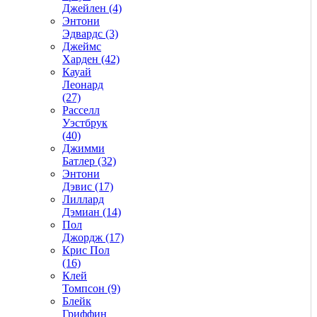
Джейлен (4)
Энтони
Эдвардс (3)
Джеймс
Харден (42)
Кауай
Леонард
(27)
Расселл
Уэстбрук
(40)
Джимми
Батлер (32)
Энтони
Дэвис (17)
Лиллард
Дэмиан (14)
Пол
Джордж (17)
Крис Пол
(16)
Клей
Томпсон (9)
Блейк
Гриффин