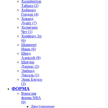
Халибертон
Тайриз (2)
Хейворд
Гордон (4)
Ховард
Дуайт (7)
Холмгрен
Чет (1)
Хорфорд Эл
(6)
Шамперт
Иман (6)
Швед
Алексей (8)
Шрёдер
Дэннис (2)
Эмбиид
Джоэль (1)
Эрик Бледсо
(3)
ФОРМА
Взрослая
форма NBA
(0)
Двусторонние