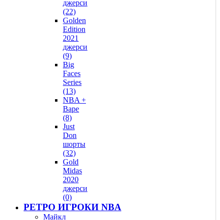
джерси
(22)
Golden
Edition
2021
джерси
(9)
Big
Faces
Series
(13)
NBA +
Bape
(8)
Just
Don
шорты
(32)
Gold
Midas
2020
джерси
(0)
РЕТРО ИГРОКИ NBA
Майкл