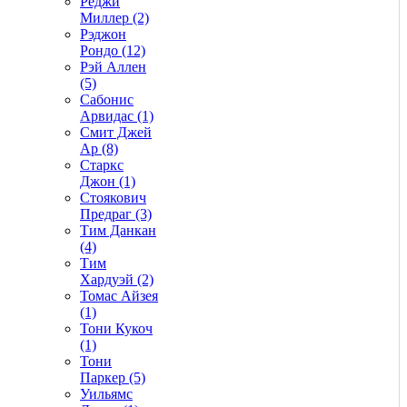
Реджи
Миллер (2)
Рэджон
Рондо (12)
Рэй Аллен
(5)
Сабонис
Арвидас (1)
Смит Джей
Ар (8)
Старкс
Джон (1)
Стоякович
Предраг (3)
Тим Данкан
(4)
Тим
Хардуэй (2)
Томас Айзея
(1)
Тони Кукоч
(1)
Тони
Паркер (5)
Уильямс