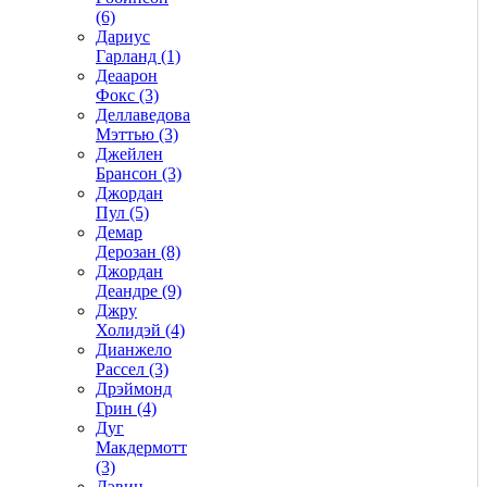
(6)
Дариус
Гарланд (1)
Деаарон
Фокс (3)
Деллаведова
Мэттью (3)
Джейлен
Брансон (3)
Джордан
Пул (5)
Демар
Дерозан (8)
Джордан
Деандре (9)
Джру
Холидэй (4)
Дианжело
Рассел (3)
Дрэймонд
Грин (4)
Дуг
Макдермотт
(3)
Дэвин