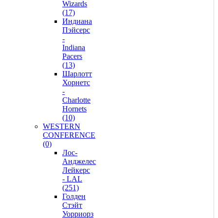
Wizards
(17)
Индиана
Пэйсерс
-
Indiana
Pacers
(13)
Шарлотт
Хорнетс
-
Charlotte
Hornets
(10)
WESTERN
CONFERENCE
(0)
Лос-
Анджелес
Лейкерс
- LAL
(251)
Голден
Стэйт
Уорриорз