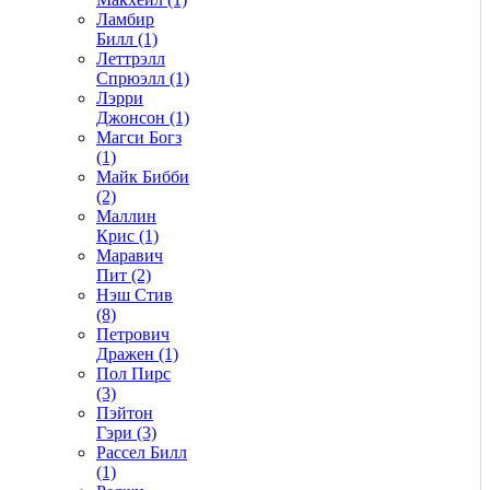
Ламбир
Билл (1)
Леттрэлл
Спрюэлл (1)
Лэрри
Джонсон (1)
Магси Богз
(1)
Майк Бибби
(2)
Маллин
Крис (1)
Маравич
Пит (2)
Нэш Стив
(8)
Петрович
Дражен (1)
Пол Пирс
(3)
Пэйтон
Гэри (3)
Рассел Билл
(1)