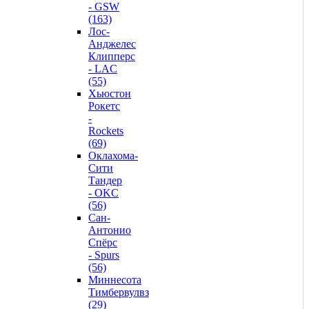
- GSW
(163)
Лос-
Анджелес
Клипперс
- LAC
(55)
Хьюстон
Рокетс
-
Rockets
(69)
Оклахома-
Сити
Тандер
- OKC
(56)
Сан-
Антонио
Спёрс
- Spurs
(56)
Миннесота
Тимбервулвз
(29)