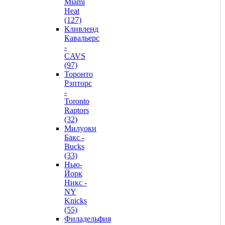
Miami
Heat
(127)
Кливленд
Кавальерс
-
CAVS
(97)
Торонто
Рэпторс
-
Toronto
Raptors
(32)
Милуоки
Бакс -
Bucks
(33)
Нью-
Йорк
Никс -
NY
Knicks
(55)
Филадельфия