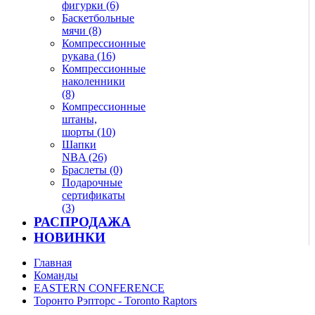
фигурки (6)
Баскетбольные
мячи (8)
Компрессионные
рукава (16)
Компрессионные
наколенники
(8)
Компрессионные
штаны,
шорты (10)
Шапки
NBA (26)
Браслеты (0)
Подарочные
сертификаты
(3)
РАСПРОДАЖА
НОВИНКИ
Главная
Команды
EASTERN CONFERENCE
Торонто Рэпторс - Toronto Raptors