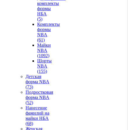
комплекты
формы
НБА
(5)
Комплекты
формы
NBA
(61)
Майки
NBA
(1092)
Шорты
NBA
(155)
Детская
форма NBA
(73)
Подростковая
форма NBA
(52)
Нанесение
фамилий на
майки НБА
(68)
Женская