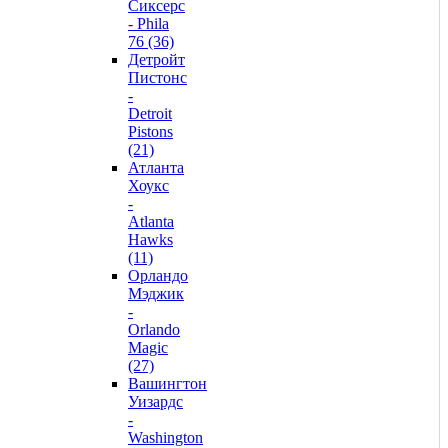
Сиксерс
- Phila
76 (36)
Детройт
Пистонс
-
Detroit
Pistons
(21)
Атланта
Хоукс
-
Atlanta
Hawks
(11)
Орландо
Мэджик
-
Orlando
Magic
(27)
Вашингтон
Уизардс
-
Washington