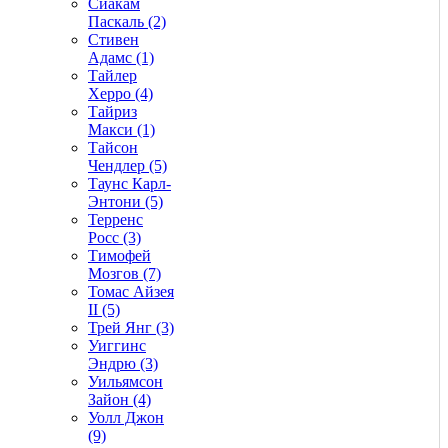
Сиакам
Паскаль (2)
Стивен
Адамс (1)
Тайлер
Херро (4)
Тайриз
Макси (1)
Тайсон
Чендлер (5)
Таунс Карл-
Энтони (5)
Терренс
Росс (3)
Тимофей
Мозгов (7)
Томас Айзея
II (5)
Трей Янг (3)
Уиггинс
Эндрю (3)
Уильямсон
Зайон (4)
Уолл Джон
(9)