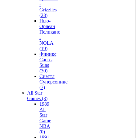
-
Grizzlies
(28)
Нью-
Орлеан
Пеликанс
-
NOLA
(19)
Финикс
Санз -
Suns
(30)
Сиэттл
Суперсоникс
(7)
All Star
Games (3)
1989
All
Star
Game
NBA
(0)
1991