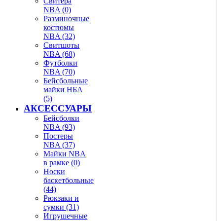
Свитера
NBA (0)
Разминочные
костюмы
NBA (32)
Свитшоты
NBA (68)
Футболки
NBA (70)
Бейсбольные
майки НБА
(5)
АКСЕССУАРЫ
Бейсболки
NBA (93)
Постеры
NBA (37)
Майки NBA
в рамке (0)
Носки
баскетбольные
(44)
Рюкзаки и
сумки (31)
Игрушечные