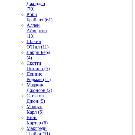
Джордан
(70)
Коби
Брайант (61)
Аллен
Айверсон
(18)
Шакил
О'Нил (11)
Ларри Берд
(4)
Скотти
Пиппен (5)
Деннис
Родман (11)
Мэджик
Джонсон (2)
Стоктон
Джон (5)
Мэлоун
Карл (6)
Винс
Картер (6)
Макгрэди
Трэйси (11)