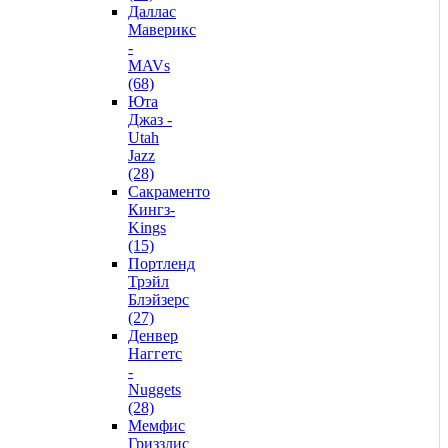
Даллас
Маверикс
-
MAVs
(68)
Юта
Джаз -
Utah
Jazz
(28)
Сакраменто
Кингз-
Kings
(15)
Портленд
Трэйл
Блэйзерс
(27)
Денвер
Наггетс
-
Nuggets
(28)
Мемфис
Гриззлис