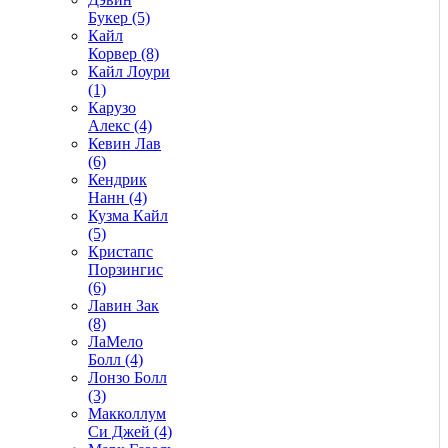
Букер (5)
Кайл
Корвер (8)
Кайл Лоури
(1)
Карузо
Алекс (4)
Кевин Лав
(6)
Кендрик
Нанн (4)
Кузма Кайл
(5)
Кристапс
Порзингис
(6)
Лавин Зак
(8)
ЛаМело
Болл (4)
Лонзо Болл
(3)
Макколлум
Си Джей (4)