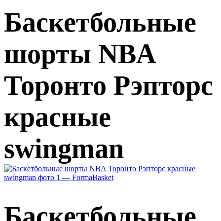
Баскетбольные
шорты NBA
Торонто Рэпторс
красные
swingman
Баскетбольные