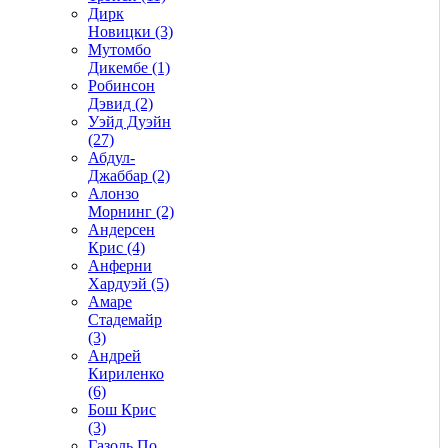
Дирк
Новицки (3)
Мутомбо
Дикембе (1)
Робинсон
Дэвид (2)
Уэйд Дуэйн
(27)
Абдул-
Джаббар (2)
Алонзо
Морнинг (2)
Андерсен
Крис (4)
Анферни
Xардуэй (5)
Амаре
Стадемайр
(3)
Андрей
Кириленко
(6)
Бош Крис
(3)
Газоль По