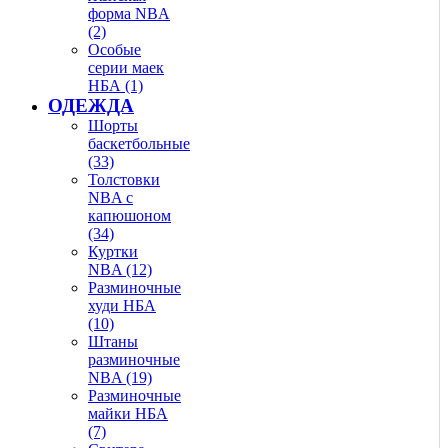
форма NBA
(2)
Особые
серии маек
НБА (1)
ОДЕЖДА
Шорты
баскетбольные
(33)
Толстовки
NBA с
капюшоном
(34)
Куртки
NBA (12)
Разминочные
худи НБА
(10)
Штаны
разминочные
NBA (19)
Разминочные
майки НБА
(7)