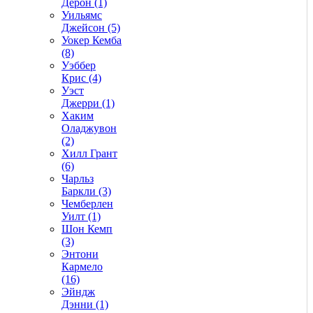
Дерон (1)
Уильямс
Джейсон (5)
Уокер Кемба
(8)
Уэббер
Крис (4)
Уэст
Джерри (1)
Хаким
Оладжувон
(2)
Хилл Грант
(6)
Чарльз
Баркли (3)
Чемберлен
Уилт (1)
Шон Кемп
(3)
Энтони
Кармело
(16)
Эйндж
Дэнни (1)