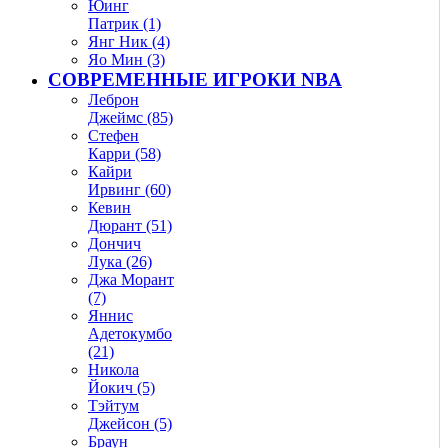
Юинг
Патрик (1)
Янг Ник (4)
Яо Мин (3)
СОВРЕМЕННЫЕ ИГРОКИ NBA
Леброн
Джеймс (85)
Стефен
Карри (58)
Кайри
Ирвинг (60)
Кевин
Дюрант (51)
Дончич
Лука (26)
Джа Морант
(7)
Яннис
Адетокумбо
(21)
Никола
Йокич (5)
Тэйтум
Джейсон (5)
Браун