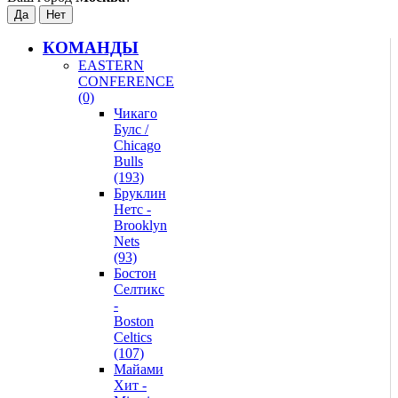
КОМАНДЫ
EASTERN
CONFERENCE
(0)
Чикаго
Булс /
Chicago
Bulls
(193)
Бруклин
Нетс -
Brooklyn
Nets
(93)
Бостон
Селтикс
-
Boston
Celtics
(107)
Майами
Хит -