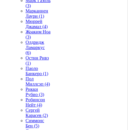
Марк Газоль
(3)
Марканнен
Лаури (1)
Мюррей
Джамал (4)
Жоаким Ноа
(3)
Олдридж
Ламаркус
(6)
Остин Ривз
(1)
Паоло
Банкеро (1)
Пол
Миллсэп (4)
Рикки
Рубио (3)
Робинсон
Нейт (4)
Сергей
Карасев (2)
Симмонс
Бен (5)