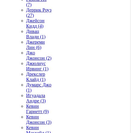
(7)
Деррик Роуз
(27)
Джейсон
Кидд (4)
Дивац
Влади (1)
Джереми
Лин (6)
Джо
Джонсон (2)
Джюлиус
Ирвинг (1)
Дрекслер
Клайд (1)
Думарс Джо
(1)
Игуадала
Андре (3)
Кевин
Гарнетт (9)
Кевин
Джонсон (3)
Кевин
Макхейл (1)