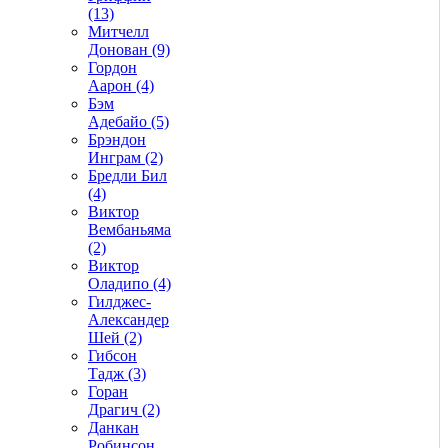
(13)
Митчелл
Донован (9)
Гордон
Аарон (4)
Бэм
Адебайо (5)
Брэндон
Инграм (2)
Бредли Бил
(4)
Виктор
Вембаньяма
(2)
Виктор
Оладипо (4)
Гилджес-
Александер
Шей (2)
Гибсон
Тадж (3)
Горан
Драгич (2)
Данкан
Робинсон