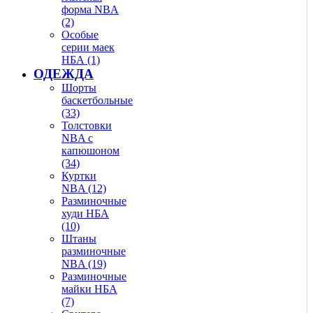
форма NBA
(2)
Особые
серии маек
НБА (1)
ОДЕЖДА
Шорты
баскетбольные
(33)
Толстовки
NBA с
капюшоном
(34)
Куртки
NBA (12)
Разминочные
худи НБА
(10)
Штаны
разминочные
NBA (19)
Разминочные
майки НБА
(7)