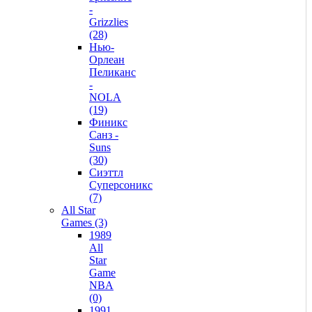
-
Grizzlies
(28)
Нью-
Орлеан
Пеликанс
-
NOLA
(19)
Финикс
Санз -
Suns
(30)
Сиэттл
Суперсоникс
(7)
All Star
Games (3)
1989
All
Star
Game
NBA
(0)
1991