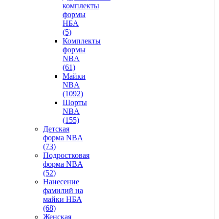
комплекты
формы
НБА
(5)
Комплекты
формы
NBA
(61)
Майки
NBA
(1092)
Шорты
NBA
(155)
Детская
форма NBA
(73)
Подростковая
форма NBA
(52)
Нанесение
фамилий на
майки НБА
(68)
Женская