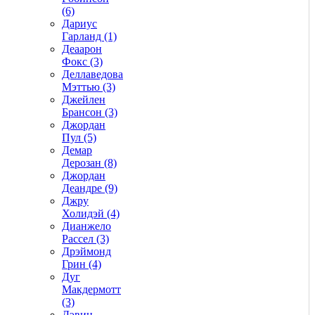
(6)
Дариус
Гарланд (1)
Деаарон
Фокс (3)
Деллаведова
Мэттью (3)
Джейлен
Брансон (3)
Джордан
Пул (5)
Демар
Дерозан (8)
Джордан
Деандре (9)
Джру
Холидэй (4)
Дианжело
Рассел (3)
Дрэймонд
Грин (4)
Дуг
Макдермотт
(3)
Дэвин