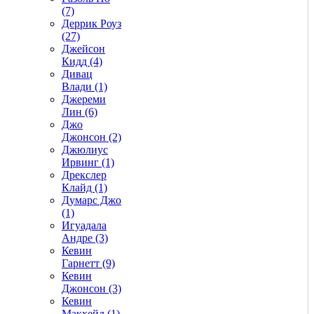
(7)
Деррик Роуз
(27)
Джейсон
Кидд (4)
Дивац
Влади (1)
Джереми
Лин (6)
Джо
Джонсон (2)
Джюлиус
Ирвинг (1)
Дрекслер
Клайд (1)
Думарс Джо
(1)
Игуадала
Андре (3)
Кевин
Гарнетт (9)
Кевин
Джонсон (3)
Кевин
Макхейл (1)