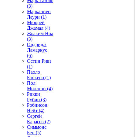
Марк Газоль
(3)
Марканнен
Лаури (1)
Мюррей
Джамал (4)
Жоаким Ноа
(3)
Олдридж
Ламаркус
(6)
Остин Ривз
(1)
Паоло
Банкеро (1)
Пол
Миллсэп (4)
Рикки
Рубио (3)
Робинсон
Нейт (4)
Сергей
Карасев (2)
Симмонс
Бен (5)