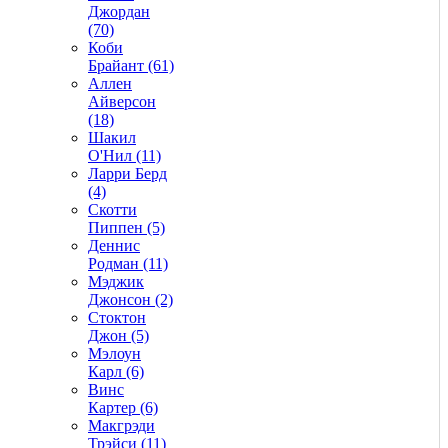
Джордан
(70)
Коби
Брайант (61)
Аллен
Айверсон
(18)
Шакил
О'Нил (11)
Ларри Берд
(4)
Скотти
Пиппен (5)
Деннис
Родман (11)
Мэджик
Джонсон (2)
Стоктон
Джон (5)
Мэлоун
Карл (6)
Винс
Картер (6)
Макгрэди
Трэйси (11)