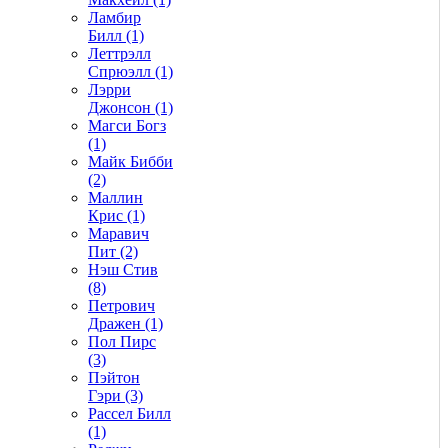
Ламбир
Билл (1)
Леттрэлл
Спрюэлл (1)
Лэрри
Джонсон (1)
Магси Богз
(1)
Майк Бибби
(2)
Маллин
Крис (1)
Маравич
Пит (2)
Нэш Стив
(8)
Петрович
Дражен (1)
Пол Пирс
(3)
Пэйтон
Гэри (3)
Рассел Билл
(1)