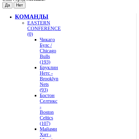
КОМАНДЫ
EASTERN
CONFERENCE
(0)
Чикаго
Булс /
Chicago
Bulls
(193)
Бруклин
Нетс -
Brooklyn
Nets
(93)
Бостон
Селтикс
-
Boston
Celtics
(107)
Майами
Хит -