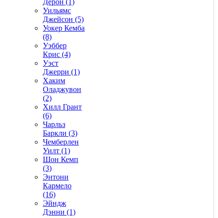
Дерон (1)
Уильямс
Джейсон (5)
Уокер Кемба
(8)
Уэббер
Крис (4)
Уэст
Джерри (1)
Хаким
Оладжувон
(2)
Хилл Грант
(6)
Чарльз
Баркли (3)
Чемберлен
Уилт (1)
Шон Кемп
(3)
Энтони
Кармело
(16)
Эйндж
Дэнни (1)