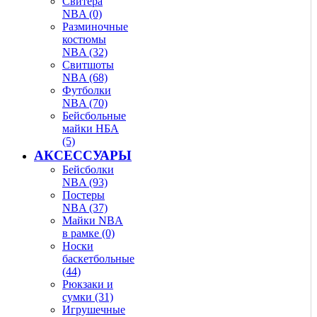
Свитера
NBA (0)
Разминочные
костюмы
NBA (32)
Свитшоты
NBA (68)
Футболки
NBA (70)
Бейсбольные
майки НБА
(5)
АКСЕССУАРЫ
Бейсболки
NBA (93)
Постеры
NBA (37)
Майки NBA
в рамке (0)
Носки
баскетбольные
(44)
Рюкзаки и
сумки (31)
Игрушечные