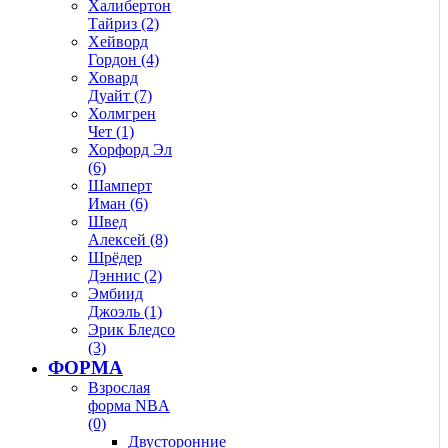
Халибертон
Тайриз (2)
Хейворд
Гордон (4)
Ховард
Дуайт (7)
Холмгрен
Чет (1)
Хорфорд Эл
(6)
Шамперт
Иман (6)
Швед
Алексей (8)
Шрёдер
Дэннис (2)
Эмбиид
Джоэль (1)
Эрик Бледсо
(3)
ФОРМА
Взрослая
форма NBA
(0)
Двусторонние