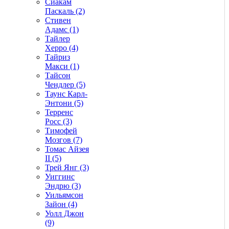
Сиакам
Паскаль (2)
Стивен
Адамс (1)
Тайлер
Херро (4)
Тайриз
Макси (1)
Тайсон
Чендлер (5)
Таунс Карл-
Энтони (5)
Терренс
Росс (3)
Тимофей
Мозгов (7)
Томас Айзея
II (5)
Трей Янг (3)
Уиггинс
Эндрю (3)
Уильямсон
Зайон (4)
Уолл Джон
(9)