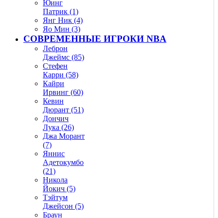
Юинг
Патрик (1)
Янг Ник (4)
Яо Мин (3)
СОВРЕМЕННЫЕ ИГРОКИ NBA
Леброн
Джеймс (85)
Стефен
Карри (58)
Кайри
Ирвинг (60)
Кевин
Дюрант (51)
Дончич
Лука (26)
Джа Морант
(7)
Яннис
Адетокумбо
(21)
Никола
Йокич (5)
Тэйтум
Джейсон (5)
Браун