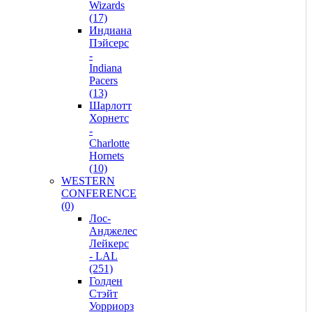
Wizards
(17)
Индиана
Пэйсерс
-
Indiana
Pacers
(13)
Шарлотт
Хорнетс
-
Charlotte
Hornets
(10)
WESTERN
CONFERENCE
(0)
Лос-
Анджелес
Лейкерс
- LAL
(251)
Голден
Стэйт
Уорриорз