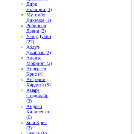
Дирк
Новицки (3)
Мутомбо
Дикембе (1)
Робинсон
Дэвид (2)
Уэйд Дуэйн
(27)
Абдул-
Джаббар (2)
Алонзо
Морнинг (2)
Андерсен
Крис (4)
Анферни
Xардуэй (5)
Амаре
Стадемайр
(3)
Андрей
Кириленко
(6)
Бош Крис
(3)
Газоль По