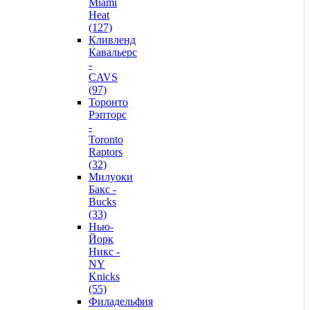
Miami
Heat
(127)
Кливленд
Кавальерс
-
CAVS
(97)
Торонто
Рэпторс
-
Toronto
Raptors
(32)
Милуоки
Бакс -
Bucks
(33)
Нью-
Йорк
Никс -
NY
Knicks
(55)
Филадельфия