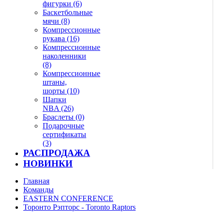
фигурки (6)
Баскетбольные
мячи (8)
Компрессионные
рукава (16)
Компрессионные
наколенники
(8)
Компрессионные
штаны,
шорты (10)
Шапки
NBA (26)
Браслеты (0)
Подарочные
сертификаты
(3)
РАСПРОДАЖА
НОВИНКИ
Главная
Команды
EASTERN CONFERENCE
Торонто Рэпторс - Toronto Raptors