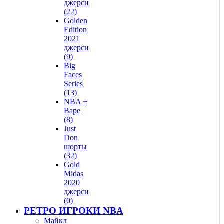
джерси
(22)
Golden
Edition
2021
джерси
(9)
Big
Faces
Series
(13)
NBA +
Bape
(8)
Just
Don
шорты
(32)
Gold
Midas
2020
джерси
(0)
РЕТРО ИГРОКИ NBA
Майкл