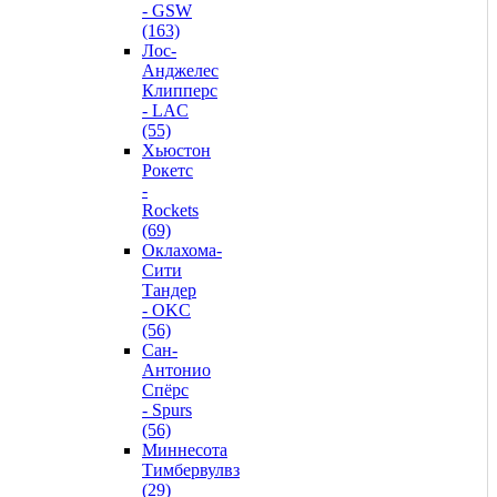
- GSW
(163)
Лос-
Анджелес
Клипперс
- LAC
(55)
Хьюстон
Рокетс
-
Rockets
(69)
Оклахома-
Сити
Тандер
- OKC
(56)
Сан-
Антонио
Спёрс
- Spurs
(56)
Миннесота
Тимбервулвз
(29)