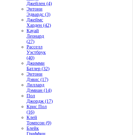
Джейлен (4)
Энтони
Эдвардс (3)
Джеймс
Харден (42)
Кауай
Леонард
(27)
Расселл
Уэстбрук
(40)
Джимми
Батлер (32)
Энтони
Дэвис (17)
Лиллард
Дэмиан (14)
Пол
Джордж (17)
Крис Пол
(16)
Клей
Томпсон (9)
Блейк
Гриффин