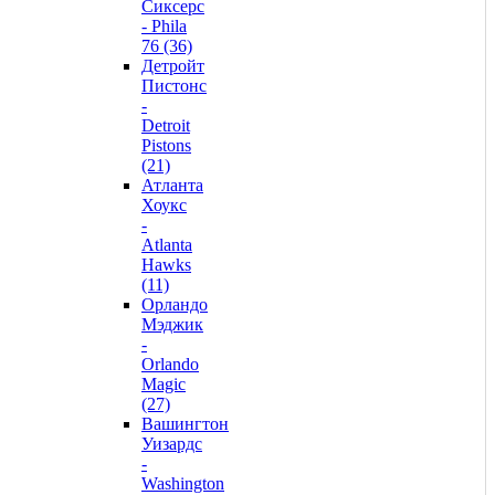
Сиксерс
- Phila
76 (36)
Детройт
Пистонс
-
Detroit
Pistons
(21)
Атланта
Хоукс
-
Atlanta
Hawks
(11)
Орландо
Мэджик
-
Orlando
Magic
(27)
Вашингтон
Уизардс
-
Washington