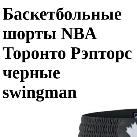
Баскетбольные
шорты NBA
Торонто Рэпторс
черные
swingman