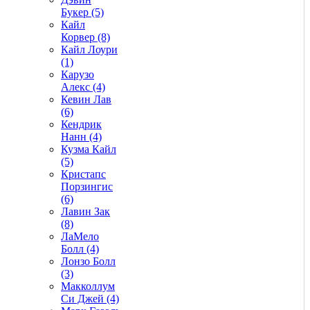
Букер (5)
Кайл
Корвер (8)
Кайл Лоури
(1)
Карузо
Алекс (4)
Кевин Лав
(6)
Кендрик
Нанн (4)
Кузма Кайл
(5)
Кристапс
Порзингис
(6)
Лавин Зак
(8)
ЛаМело
Болл (4)
Лонзо Болл
(3)
Макколлум
Си Джей (4)