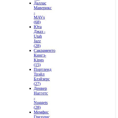
Даллас
Маверикс
-
MAVs
(68)
Юта
Джаз -
Utah
Jazz
(28)
Сакраменто
Кингз-
Kings
(15)
Портленд
Трэйл
Блэйзерс
(27)
Денвер
Наггетс
-
Nuggets
(28)
Мемфис
Гриззлис