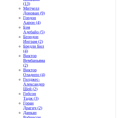
(13)
Митчелл
Донован (9)
Гордон
Аарон (4)
Бэм
Адебайо (5)
Брэндон
Инграм (2)
Бредли Бил
(4)
Виктор
Вембаньяма
(2)
Виктор
Оладипо (4)
Гилджес-
Александер
Шей (2)
Гибсон
Тадж (3)
Горан
Драгич (2)
Данкан
Робинсон