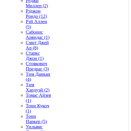
Реджи
Миллер (2)
Рэджон
Рондо (12)
Рэй Аллен
(5)
Сабонис
Арвидас (1)
Смит Джей
Ар (8)
Старкс
Джон (1)
Стоякович
Предраг (3)
Тим Данкан
(4)
Тим
Хардуэй (2)
Томас Айзея
(1)
Тони Кукоч
(1)
Тони
Паркер (5)
Уильямс