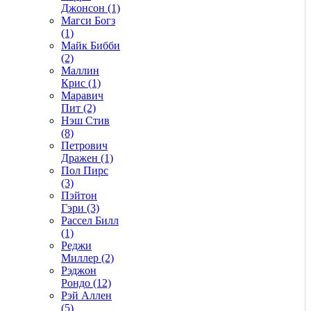
Джонсон (1)
Магси Богз
(1)
Майк Бибби
(2)
Маллин
Крис (1)
Маравич
Пит (2)
Нэш Стив
(8)
Петрович
Дражен (1)
Пол Пирс
(3)
Пэйтон
Гэри (3)
Рассел Билл
(1)
Реджи
Миллер (2)
Рэджон
Рондо (12)
Рэй Аллен
(5)