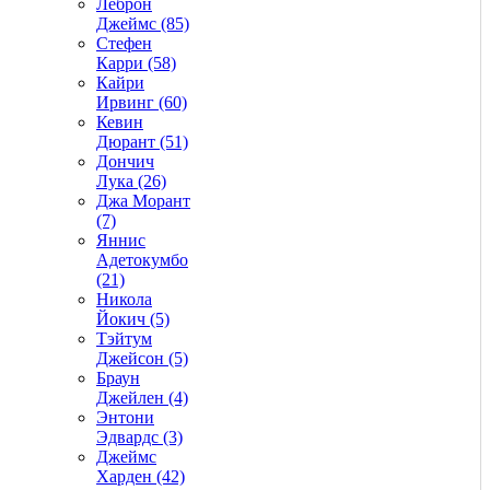
Леброн
Джеймс (85)
Стефен
Карри (58)
Кайри
Ирвинг (60)
Кевин
Дюрант (51)
Дончич
Лука (26)
Джа Морант
(7)
Яннис
Адетокумбо
(21)
Никола
Йокич (5)
Тэйтум
Джейсон (5)
Браун
Джейлен (4)
Энтони
Эдвардс (3)
Джеймс
Харден (42)