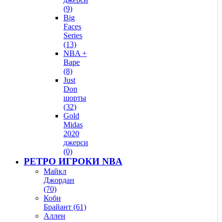
(9)
Big
Faces
Series
(13)
NBA +
Bape
(8)
Just
Don
шорты
(32)
Gold
Midas
2020
джерси
(0)
РЕТРО ИГРОКИ NBA
Майкл
Джордан
(70)
Коби
Брайант (61)
Аллен