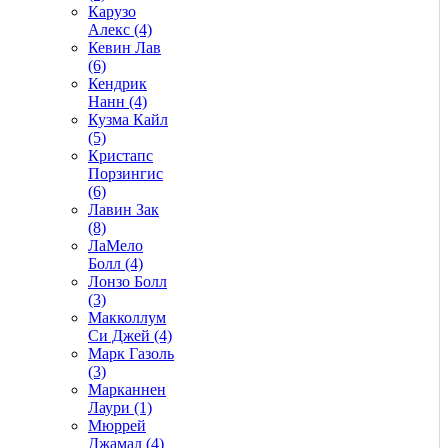
Карузо
Алекс (4)
Кевин Лав
(6)
Кендрик
Нанн (4)
Кузма Кайл
(5)
Кристапс
Порзингис
(6)
Лавин Зак
(8)
ЛаМело
Болл (4)
Лонзо Болл
(3)
Макколлум
Си Джей (4)
Марк Газоль
(3)
Марканнен
Лаури (1)
Мюррей
Джамал (4)