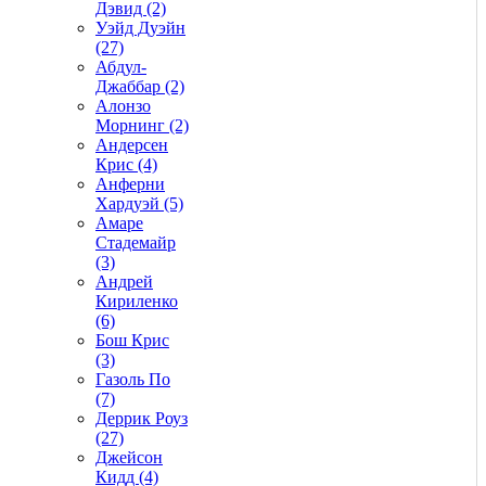
Дэвид (2)
Уэйд Дуэйн
(27)
Абдул-
Джаббар (2)
Алонзо
Морнинг (2)
Андерсен
Крис (4)
Анферни
Xардуэй (5)
Амаре
Стадемайр
(3)
Андрей
Кириленко
(6)
Бош Крис
(3)
Газоль По
(7)
Деррик Роуз
(27)
Джейсон
Кидд (4)