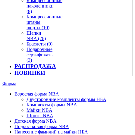
Компрессионные
наколенники
(8)
Компрессионные
штаны,
шорты (10)
Шапки
NBA (26)
Браслеты (0)
Подарочные
сертификаты
(3)
РАСПРОДАЖА
НОВИНКИ
Форма
Взрослая форма NBA
Двусторонние комплекты формы НБА
Комплекты формы NBA
Майки NBA
Шорты NBA
Детская форма NBA
Подростковая форма NBA
Нанесение фамилий на майки НБА