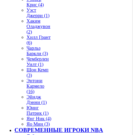
Крис (4)
Уэст
Джерри (1)
Хаким
Оладжувон
(2)
Хилл Грант
(6)
Чарльз
Баркли (3)
Чемберлен
Уилт (1)
Шон Кемп
(3)
Энтони
Кармело
(16)
Эйндж
Дэнни (1)
Юинг
Патрик (1)
Янг Ник (4)
Яо Мин (3)
СОВРЕМЕННЫЕ ИГРОКИ NBA