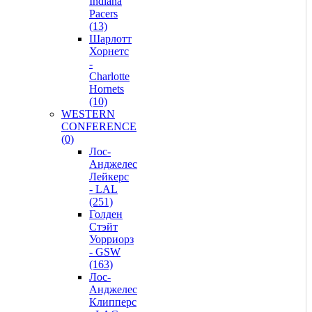
Indiana
Pacers
(13)
Шарлотт
Хорнетс
-
Charlotte
Hornets
(10)
WESTERN
CONFERENCE
(0)
Лос-
Анджелес
Лейкерс
- LAL
(251)
Голден
Стэйт
Уорриорз
- GSW
(163)
Лос-
Анджелес
Клипперс