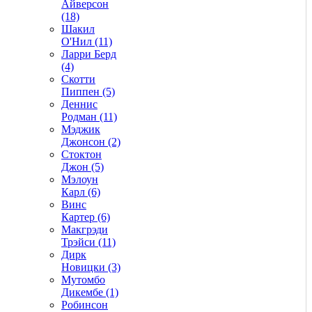
Айверсон
(18)
Шакил
О'Нил (11)
Ларри Берд
(4)
Скотти
Пиппен (5)
Деннис
Родман (11)
Мэджик
Джонсон (2)
Стоктон
Джон (5)
Мэлоун
Карл (6)
Винс
Картер (6)
Макгрэди
Трэйси (11)
Дирк
Новицки (3)
Мутомбо
Дикембе (1)
Робинсон