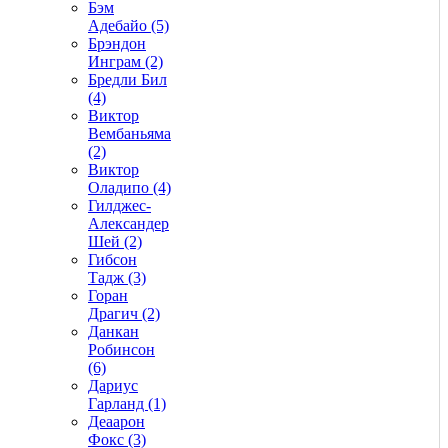
Бэм
Адебайо (5)
Брэндон
Инграм (2)
Бредли Бил
(4)
Виктор
Вембаньяма
(2)
Виктор
Оладипо (4)
Гилджес-
Александер
Шей (2)
Гибсон
Тадж (3)
Горан
Драгич (2)
Данкан
Робинсон
(6)
Дариус
Гарланд (1)
Деаарон
Фокс (3)