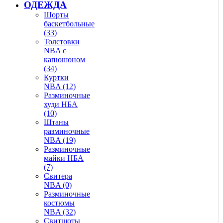
ОДЕЖДА
Шорты
баскетбольные
(33)
Толстовки
NBA с
капюшоном
(34)
Куртки
NBA (12)
Разминочные
худи НБА
(10)
Штаны
разминочные
NBA (19)
Разминочные
майки НБА
(7)
Свитера
NBA (0)
Разминочные
костюмы
NBA (32)
Свитшоты