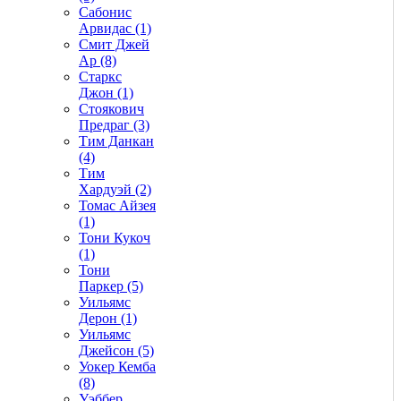
Сабонис
Арвидас (1)
Смит Джей
Ар (8)
Старкс
Джон (1)
Стоякович
Предраг (3)
Тим Данкан
(4)
Тим
Хардуэй (2)
Томас Айзея
(1)
Тони Кукоч
(1)
Тони
Паркер (5)
Уильямс
Дерон (1)
Уильямс
Джейсон (5)
Уокер Кемба
(8)
Уэббер