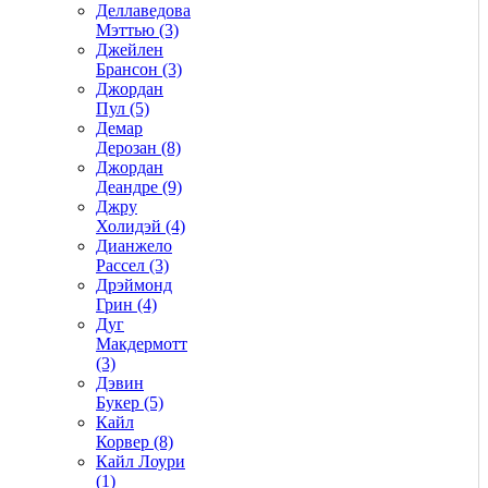
Деллаведова
Мэттью (3)
Джейлен
Брансон (3)
Джордан
Пул (5)
Демар
Дерозан (8)
Джордан
Деандре (9)
Джру
Холидэй (4)
Дианжело
Рассел (3)
Дрэймонд
Грин (4)
Дуг
Макдермотт
(3)
Дэвин
Букер (5)
Кайл
Корвер (8)
Кайл Лоури
(1)