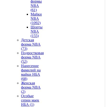
формы
NBA
(61)
Майки
NBA
(1092)
Шорты
NBA
(155)
Детская
форма NBA
(73)
Подростковая
форма NBA
(52)
Нанесение
фамилий на
майки НБА
(68)
Женская
форма NBA
(2)
Особые
серии маек
НБА (1)