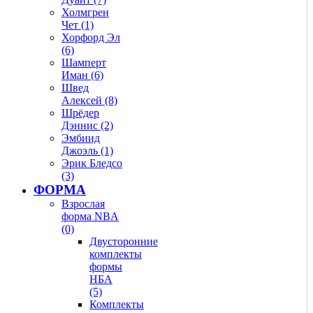
Холмгрен
Чет (1)
Хорфорд Эл
(6)
Шамперт
Иман (6)
Швед
Алексей (8)
Шрёдер
Дэннис (2)
Эмбиид
Джоэль (1)
Эрик Бледсо
(3)
ФОРМА
Взрослая
форма NBA
(0)
Двусторонние
комплекты
формы
НБА
(5)
Комплекты