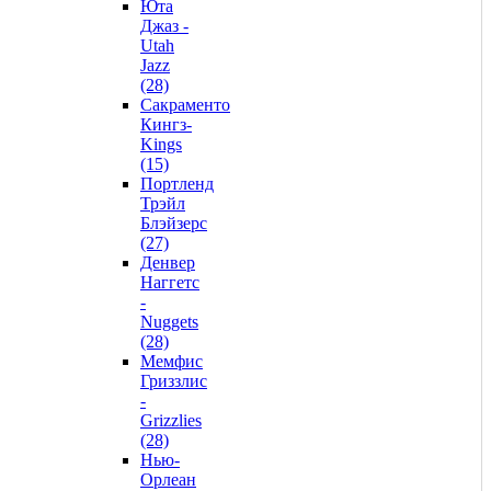
Юта
Джаз -
Utah
Jazz
(28)
Сакраменто
Кингз-
Kings
(15)
Портленд
Трэйл
Блэйзерс
(27)
Денвер
Наггетс
-
Nuggets
(28)
Мемфис
Гриззлис
-
Grizzlies
(28)
Нью-
Орлеан