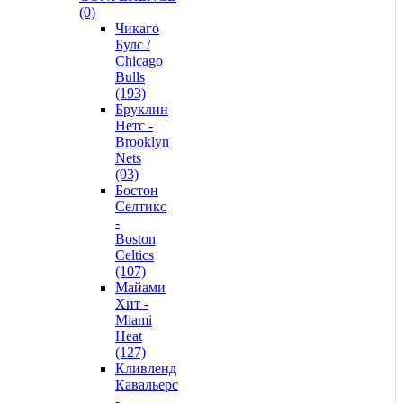
(0)
Чикаго
Булс /
Chicago
Bulls
(193)
Бруклин
Нетс -
Brooklyn
Nets
(93)
Бостон
Селтикс
-
Boston
Celtics
(107)
Майами
Хит -
Miami
Heat
(127)
Кливленд
Кавальерс
-