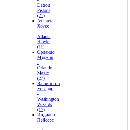
Detroit
Pistons
(21)
Атланта
Хоукс
-
Atlanta
Hawks
(11)
Орландо
Мэджик
-
Orlando
Magic
(27)
Вашингтон
Уизардс
-
Washington
Wizards
(17)
Индиана
Пэйсерс
-