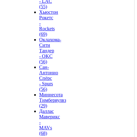
- LAC
(55)
Хьюстон
Рокетс
-
Rockets
(69)
Оклахома-
Сити
Тандер
- OKC
(56)
Сан-
Антонио
Спёрс
- Spurs
(56)
Миннесота
Тимбервулвз
(29)
Даллас
Маверикс
-
MAVs
(68)