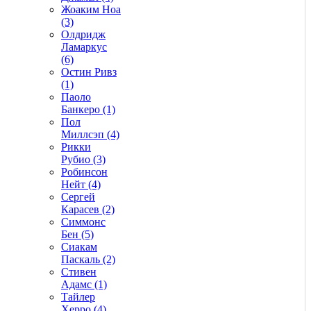
Жоаким Ноа
(3)
Олдридж
Ламаркус
(6)
Остин Ривз
(1)
Паоло
Банкеро (1)
Пол
Миллсэп (4)
Рикки
Рубио (3)
Робинсон
Нейт (4)
Сергей
Карасев (2)
Симмонс
Бен (5)
Сиакам
Паскаль (2)
Стивен
Адамс (1)
Тайлер
Херро (4)