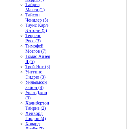
Тайриз
Макси (1)
Тайсон
Чендлер (5)
Таунс Карл-
Энтони (5)
Терренс
Росс (3)
Тимофей
Мозгов (7)
Томас Айзея
II (5)
Трей Янг (3)
Уиггинс
Эндрю (3)
Уильямсон
Зайон (4)
Уолл Джон
(9)
Халибертон
Тайриз (2)
Хейворд
Гордон (4)
Ховард
Дуайт (7)