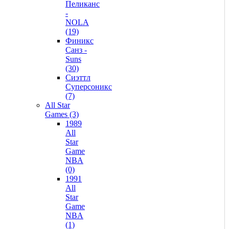
Пеликанс
-
NOLA
(19)
Финикс
Санз -
Suns
(30)
Сиэттл
Суперсоникс
(7)
All Star
Games (3)
1989
All
Star
Game
NBA
(0)
1991
All
Star
Game
NBA
(1)