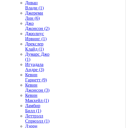
Дивац
Влади (1)
Джереми
Лин (6)
Джо
Джонсон (2)
Джюлиус
Ирвинг (1)
Дрекслер
Клайд (1)
Думарс Джо
(1)
Игуадала
Андре (3)
Кевин
Гарнетт (9)
Кевин
Джонсон (3)
Кевин
Макхейл (1)
Ламбир
Билл (1)
Леттрэлл
Спрюэлл (1)
Лэрри