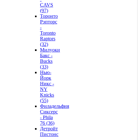
CAVS
(97)
Торонто
Рэпторс
-
Toronto
Raptors
(32)
Милуоки
Бакс -
Bucks
(33)
Нью-
Йорк
Никс -
NY
Knicks
(55)
Филадельфия
Сиксерс
- Phila
76 (36)
Детройт
Пистонс
-