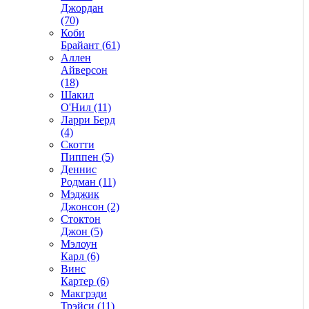
Джордан
(70)
Коби
Брайант (61)
Аллен
Айверсон
(18)
Шакил
О'Нил (11)
Ларри Берд
(4)
Скотти
Пиппен (5)
Деннис
Родман (11)
Мэджик
Джонсон (2)
Стоктон
Джон (5)
Мэлоун
Карл (6)
Винс
Картер (6)
Макгрэди
Трэйси (11)