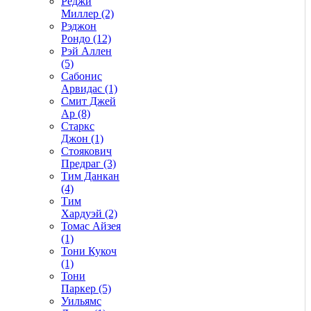
Реджи
Миллер (2)
Рэджон
Рондо (12)
Рэй Аллен
(5)
Сабонис
Арвидас (1)
Смит Джей
Ар (8)
Старкс
Джон (1)
Стоякович
Предраг (3)
Тим Данкан
(4)
Тим
Хардуэй (2)
Томас Айзея
(1)
Тони Кукоч
(1)
Тони
Паркер (5)
Уильямс