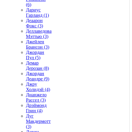
(6)
Дариус
Гарланд (1)
Деаарон
Фокс (3)
Деллаведова
Мэттью (3)
Джейлен
Брансон (3)
Джордан
Пул (5)
Демар
Дерозан (8)
Джордан
Деандре (9)
Джру
Холидэй (4)
Дианжело
Рассел (3)
Дрэймонд
Грин (4)
Дуг
Макдермотт
(3)
Дэвин