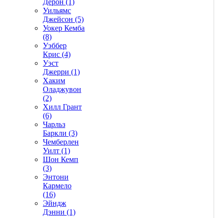
Дерон (1)
Уильямс
Джейсон (5)
Уокер Кемба
(8)
Уэббер
Крис (4)
Уэст
Джерри (1)
Хаким
Оладжувон
(2)
Хилл Грант
(6)
Чарльз
Баркли (3)
Чемберлен
Уилт (1)
Шон Кемп
(3)
Энтони
Кармело
(16)
Эйндж
Дэнни (1)