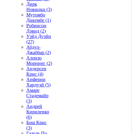
Дирк
Новицки (3)
Мутомбо
Дикембе (1)
Робинсон
Дэвид (2)
Уэйд Дуэйн
(27)
Абдул-
Джаббар (2)
Алонзо
Морнинг (2)
Андерсен
Крис (4)
Анферни
Xардуэй (5)
Амаре
Стадемайр
(3)
Андрей
Кириленко
(6)
Бош Крис
(3)
Газоль По