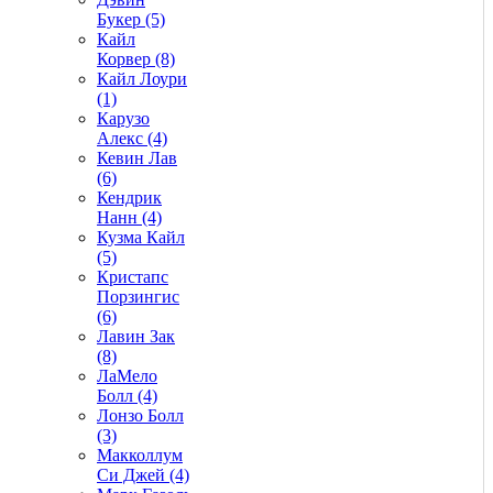
Букер (5)
Кайл
Корвер (8)
Кайл Лоури
(1)
Карузо
Алекс (4)
Кевин Лав
(6)
Кендрик
Нанн (4)
Кузма Кайл
(5)
Кристапс
Порзингис
(6)
Лавин Зак
(8)
ЛаМело
Болл (4)
Лонзо Болл
(3)
Макколлум
Си Джей (4)