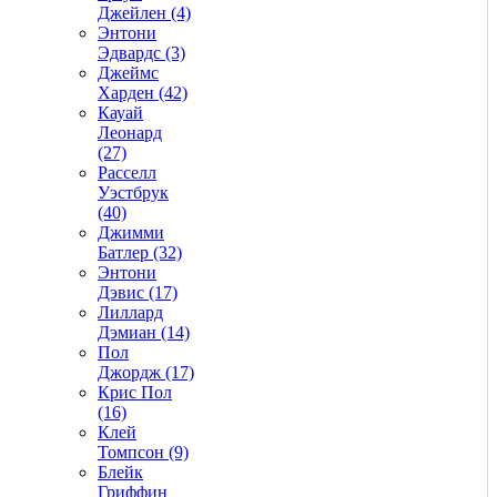
Джейлен (4)
Энтони
Эдвардс (3)
Джеймс
Харден (42)
Кауай
Леонард
(27)
Расселл
Уэстбрук
(40)
Джимми
Батлер (32)
Энтони
Дэвис (17)
Лиллард
Дэмиан (14)
Пол
Джордж (17)
Крис Пол
(16)
Клей
Томпсон (9)
Блейк
Гриффин