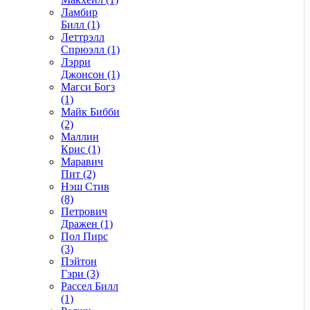
Ламбир
Билл (1)
Леттрэлл
Спрюэлл (1)
Лэрри
Джонсон (1)
Магси Богз
(1)
Майк Бибби
(2)
Маллин
Крис (1)
Маравич
Пит (2)
Нэш Стив
(8)
Петрович
Дражен (1)
Пол Пирс
(3)
Пэйтон
Гэри (3)
Рассел Билл
(1)