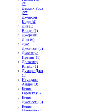
(7)
Деррик Роуз
(27)
Джейсон
Кидд (4)
Дивац
Влади (1)
Джереми
Лин (6)
Джо
Джонсон (2)
Джюлиус
Ирвинг (1)
Дрекслер
Клайд (1)
Думарс Джо
(1)
Игуадала
Андре (3)
Кевин
Гарнетт (9)
Кевин
Джонсон (3)
Кевин
Макхейл (1)