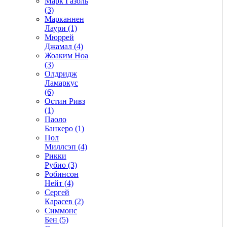
Марк Газоль
(3)
Марканнен
Лаури (1)
Мюррей
Джамал (4)
Жоаким Ноа
(3)
Олдридж
Ламаркус
(6)
Остин Ривз
(1)
Паоло
Банкеро (1)
Пол
Миллсэп (4)
Рикки
Рубио (3)
Робинсон
Нейт (4)
Сергей
Карасев (2)
Симмонс
Бен (5)