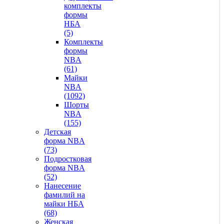
комплекты
формы
НБА
(5)
Комплекты
формы
NBA
(61)
Майки
NBA
(1092)
Шорты
NBA
(155)
Детская
форма NBA
(73)
Подростковая
форма NBA
(52)
Нанесение
фамилий на
майки НБА
(68)
Женская