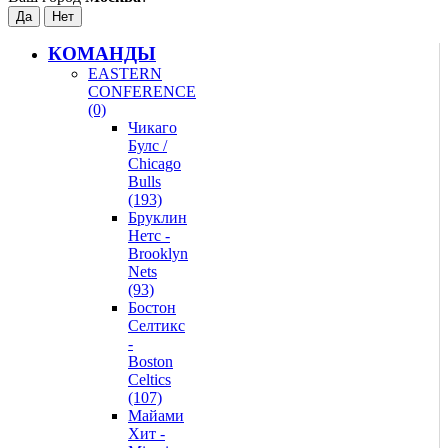
КОМАНДЫ
EASTERN
CONFERENCE
(0)
Чикаго
Булс /
Chicago
Bulls
(193)
Бруклин
Нетс -
Brooklyn
Nets
(93)
Бостон
Селтикс
-
Boston
Celtics
(107)
Майами
Хит -