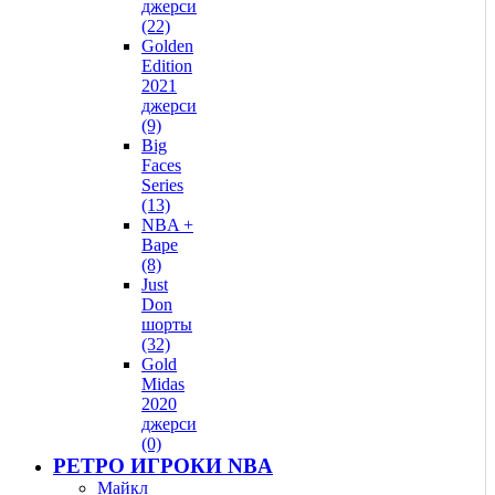
джерси
(22)
Golden
Edition
2021
джерси
(9)
Big
Faces
Series
(13)
NBA +
Bape
(8)
Just
Don
шорты
(32)
Gold
Midas
2020
джерси
(0)
РЕТРО ИГРОКИ NBA
Майкл