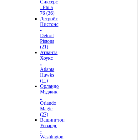
Сиксерс
- Phila
76 (36)
Детройт
Пистонс
-
Detroit
Pistons
(21)
Атланта
Хоукс
-
Atlanta
Hawks
(11)
Орландо
Мэджик
-
Orlando
Magic
(27)
Вашингтон
Уизардс
-
Washington