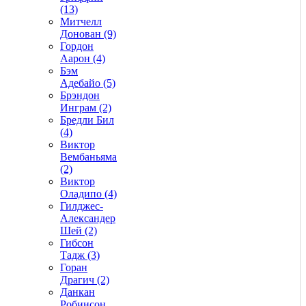
(13)
Митчелл
Донован (9)
Гордон
Аарон (4)
Бэм
Адебайо (5)
Брэндон
Инграм (2)
Бредли Бил
(4)
Виктор
Вембаньяма
(2)
Виктор
Оладипо (4)
Гилджес-
Александер
Шей (2)
Гибсон
Тадж (3)
Горан
Драгич (2)
Данкан
Робинсон