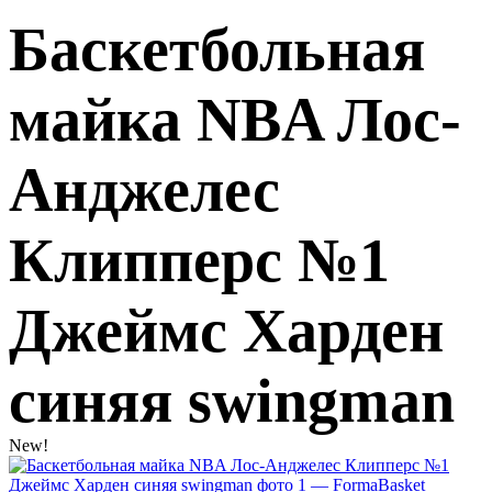
Баскетбольная
майка NBA Лос-
Анджелес
Клипперс №1
Джеймс Харден
синяя swingman
New!