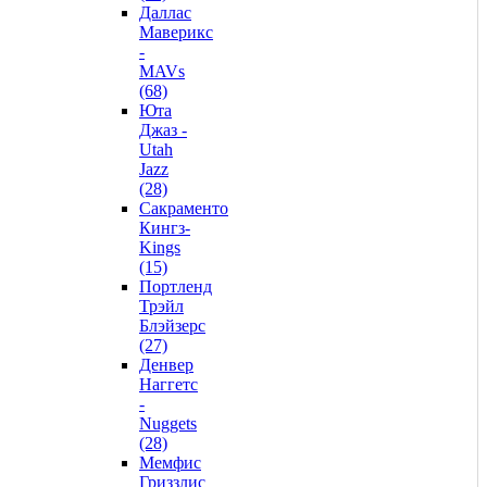
Даллас
Маверикс
-
MAVs
(68)
Юта
Джаз -
Utah
Jazz
(28)
Сакраменто
Кингз-
Kings
(15)
Портленд
Трэйл
Блэйзерс
(27)
Денвер
Наггетс
-
Nuggets
(28)
Мемфис
Гриззлис