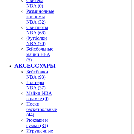
Свитера
NBA (0)
Разминочные
костюмы
NBA (32)
Свитшоты
NBA (68)
Футболки
NBA (70)
Бейсбольные
майки НБА
(5)
АКСЕССУАРЫ
Бейсболки
NBA (93)
Постеры
NBA (37)
Майки NBA
в рамке (0)
Носки
баскетбольные
(44)
Рюкзаки и
сумки (31)
Игрушечные