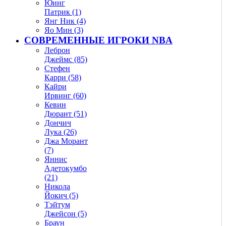
Юинг
Патрик (1)
Янг Ник (4)
Яо Мин (3)
СОВРЕМЕННЫЕ ИГРОКИ NBA
Леброн
Джеймс (85)
Стефен
Карри (58)
Кайри
Ирвинг (60)
Кевин
Дюрант (51)
Дончич
Лука (26)
Джа Морант
(7)
Яннис
Адетокумбо
(21)
Никола
Йокич (5)
Тэйтум
Джейсон (5)
Браун