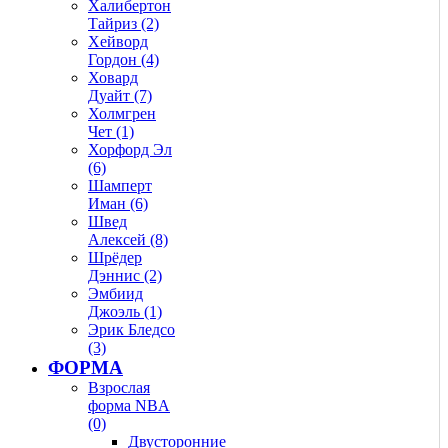
Халибертон
Тайриз (2)
Хейворд
Гордон (4)
Ховард
Дуайт (7)
Холмгрен
Чет (1)
Хорфорд Эл
(6)
Шамперт
Иман (6)
Швед
Алексей (8)
Шрёдер
Дэннис (2)
Эмбиид
Джоэль (1)
Эрик Бледсо
(3)
ФОРМА
Взрослая
форма NBA
(0)
Двусторонние