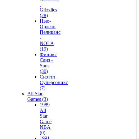
-
Grizzlies
(28)
Нью-
Орлеан
Пеликанс
-
NOLA
(19)
Финикс
Санз -
Suns
(30)
Сиэттл
Суперсоникс
(7)
All Star
Games (3)
1989
All
Star
Game
NBA
(0)
1991