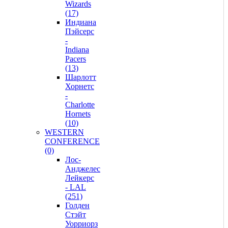
Wizards
(17)
Индиана
Пэйсерс
-
Indiana
Pacers
(13)
Шарлотт
Хорнетс
-
Charlotte
Hornets
(10)
WESTERN
CONFERENCE
(0)
Лос-
Анджелес
Лейкерс
- LAL
(251)
Голден
Стэйт
Уорриорз