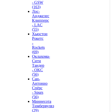
- GSW
(163)
Лос-
Анджелес
Клипперс
- LAC
(55)
Хьюстон
Рокетс
-
Rockets
(69)
Оклахома-
Сити
Тандер
- OKC
(56)
Сан-
Антонио
Спёрс
- Spurs
(56)
Миннесота
Тимбервулвз
(29)