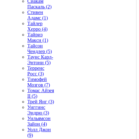
Сиакам
Паскаль (2)
Стивен
Адамс (1)
Тайлер
Херро (4)
Тайриз
Макси (1)
Тайсон
Чендлер (5)
Таунс Карл-
Энтони (5)
Терренс
Росс (3)
Тимофей
Мозгов (7)
Томас Айзея
II (5)
Трей Янг (3)
Уиггинс
Эндрю (3)
Уильямсон
Зайон (4)
Уолл Джон
(9)