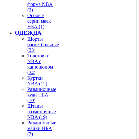
форма NBA
(2)
Особые
серии маек
НБА (1)
ОДЕЖДА
Шорты
баскетбольные
(33)
Толстовки
NBA с
капюшоном
(34)
Куртки
NBA (12)
Разминочные
худи НБА
(10)
Штаны
разминочные
NBA (19)
Разминочные
майки НБА
(7)