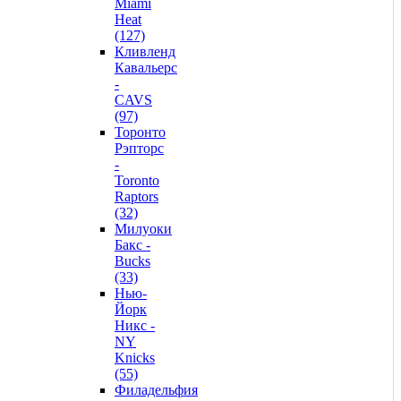
Miami
Heat
(127)
Кливленд
Кавальерс
-
CAVS
(97)
Торонто
Рэпторс
-
Toronto
Raptors
(32)
Милуоки
Бакс -
Bucks
(33)
Нью-
Йорк
Никс -
NY
Knicks
(55)
Филадельфия