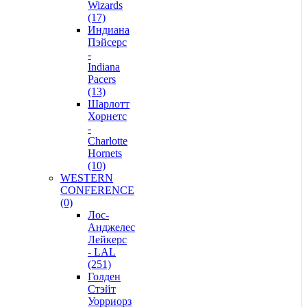
Wizards
(17)
Индиана
Пэйсерс
-
Indiana
Pacers
(13)
Шарлотт
Хорнетс
-
Charlotte
Hornets
(10)
WESTERN
CONFERENCE
(0)
Лос-
Анджелес
Лейкерс
- LAL
(251)
Голден
Стэйт
Уорриорз