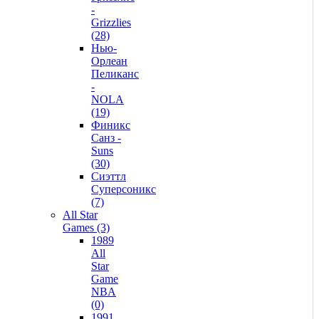
-
Grizzlies
(28)
Нью-
Орлеан
Пеликанс
-
NOLA
(19)
Финикс
Санз -
Suns
(30)
Сиэттл
Суперсоникс
(7)
All Star
Games (3)
1989
All
Star
Game
NBA
(0)
1991