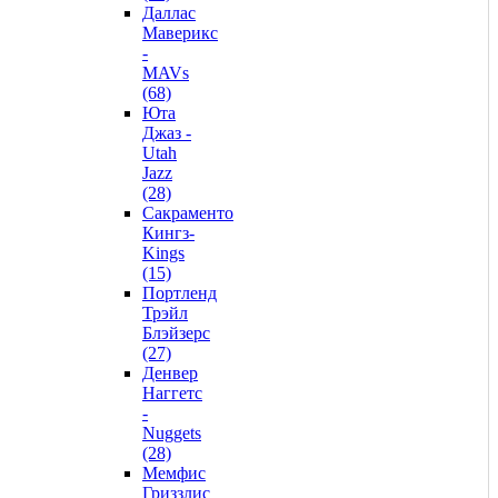
Даллас
Маверикс
-
MAVs
(68)
Юта
Джаз -
Utah
Jazz
(28)
Сакраменто
Кингз-
Kings
(15)
Портленд
Трэйл
Блэйзерс
(27)
Денвер
Наггетс
-
Nuggets
(28)
Мемфис
Гриззлис