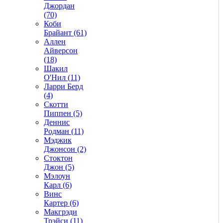
Джордан
(70)
Коби
Брайант (61)
Аллен
Айверсон
(18)
Шакил
О'Нил (11)
Ларри Берд
(4)
Скотти
Пиппен (5)
Деннис
Родман (11)
Мэджик
Джонсон (2)
Стоктон
Джон (5)
Мэлоун
Карл (6)
Винс
Картер (6)
Макгрэди
Трэйси (11)