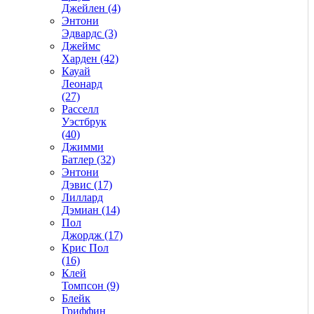
Джейлен (4)
Энтони
Эдвардс (3)
Джеймс
Харден (42)
Кауай
Леонард
(27)
Расселл
Уэстбрук
(40)
Джимми
Батлер (32)
Энтони
Дэвис (17)
Лиллард
Дэмиан (14)
Пол
Джордж (17)
Крис Пол
(16)
Клей
Томпсон (9)
Блейк
Гриффин