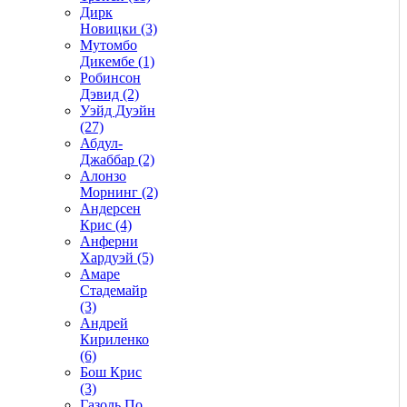
Дирк
Новицки (3)
Мутомбо
Дикембе (1)
Робинсон
Дэвид (2)
Уэйд Дуэйн
(27)
Абдул-
Джаббар (2)
Алонзо
Морнинг (2)
Андерсен
Крис (4)
Анферни
Xардуэй (5)
Амаре
Стадемайр
(3)
Андрей
Кириленко
(6)
Бош Крис
(3)
Газоль По