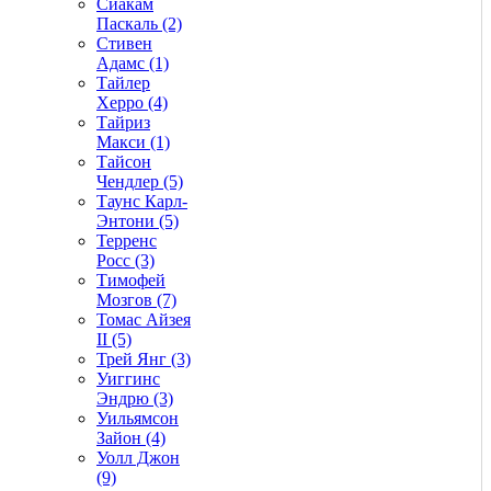
Сиакам
Паскаль (2)
Стивен
Адамс (1)
Тайлер
Херро (4)
Тайриз
Макси (1)
Тайсон
Чендлер (5)
Таунс Карл-
Энтони (5)
Терренс
Росс (3)
Тимофей
Мозгов (7)
Томас Айзея
II (5)
Трей Янг (3)
Уиггинс
Эндрю (3)
Уильямсон
Зайон (4)
Уолл Джон
(9)