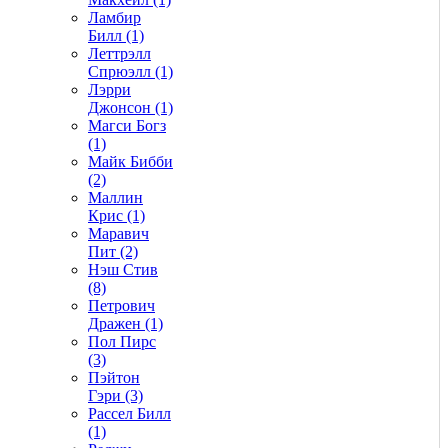
Ламбир
Билл (1)
Леттрэлл
Спрюэлл (1)
Лэрри
Джонсон (1)
Магси Богз
(1)
Майк Бибби
(2)
Маллин
Крис (1)
Маравич
Пит (2)
Нэш Стив
(8)
Петрович
Дражен (1)
Пол Пирс
(3)
Пэйтон
Гэри (3)
Рассел Билл
(1)