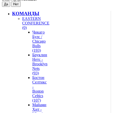
КОМАНДЫ
EASTERN
CONFERENCE
(0)
Чикаго
Булс /
Chicago
Bulls
(193)
Бруклин
Нетс -
Brooklyn
Nets
(93)
Бостон
Селтикс
-
Boston
Celtics
(107)
Майами
Хит -