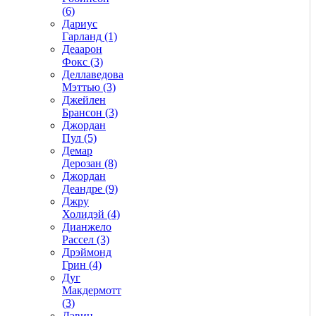
(6)
Дариус
Гарланд (1)
Деаарон
Фокс (3)
Деллаведова
Мэттью (3)
Джейлен
Брансон (3)
Джордан
Пул (5)
Демар
Дерозан (8)
Джордан
Деандре (9)
Джру
Холидэй (4)
Дианжело
Рассел (3)
Дрэймонд
Грин (4)
Дуг
Макдермотт
(3)
Дэвин