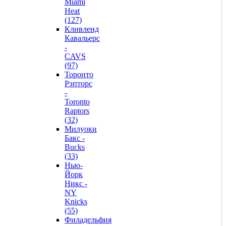
Miami
Heat
(127)
Кливленд
Кавальерс
-
CAVS
(97)
Торонто
Рэпторс
-
Toronto
Raptors
(32)
Милуоки
Бакс -
Bucks
(33)
Нью-
Йорк
Никс -
NY
Knicks
(55)
Филадельфия