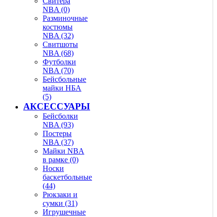
Свитера
NBA (0)
Разминочные
костюмы
NBA (32)
Свитшоты
NBA (68)
Футболки
NBA (70)
Бейсбольные
майки НБА
(5)
АКСЕССУАРЫ
Бейсболки
NBA (93)
Постеры
NBA (37)
Майки NBA
в рамке (0)
Носки
баскетбольные
(44)
Рюкзаки и
сумки (31)
Игрушечные