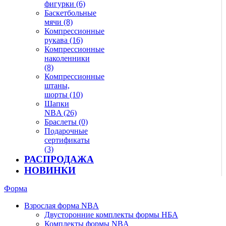
фигурки (6)
Баскетбольные
мячи (8)
Компрессионные
рукава (16)
Компрессионные
наколенники
(8)
Компрессионные
штаны,
шорты (10)
Шапки
NBA (26)
Браслеты (0)
Подарочные
сертификаты
(3)
РАСПРОДАЖА
НОВИНКИ
Форма
Взрослая форма NBA
Двусторонние комплекты формы НБА
Комплекты формы NBA