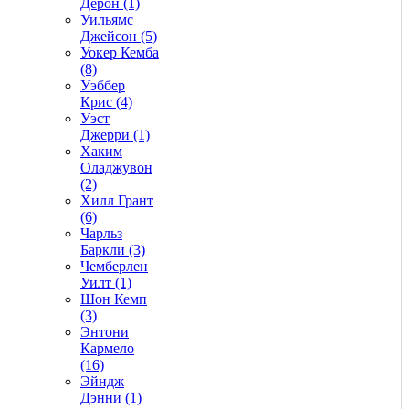
Дерон (1)
Уильямс
Джейсон (5)
Уокер Кемба
(8)
Уэббер
Крис (4)
Уэст
Джерри (1)
Хаким
Оладжувон
(2)
Хилл Грант
(6)
Чарльз
Баркли (3)
Чемберлен
Уилт (1)
Шон Кемп
(3)
Энтони
Кармело
(16)
Эйндж
Дэнни (1)