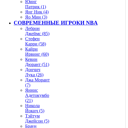
Юинг
Патрик (1)
Янг Ник (4)
Яо Мин (3)
СОВРЕМЕННЫЕ ИГРОКИ NBA
Леброн
Джеймс (85)
Стефен
Карри (58)
Кайри
Ирвинг (60)
Кевин
Дюрант (51)
Дончич
Лука (26)
Джа Морант
(7)
Яннис
Адетокумбо
(21)
Никола
Йокич (5)
Тэйтум
Джейсон (5)
Браун