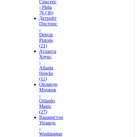
Сиксерс
- Phila
76 (36)
Детройт
Пистонс
-
Detroit
Pistons
(21)
Атланта
Хоукс
-
Atlanta
Hawks
(11)
Орландо
Мэджик
-
Orlando
Magic
(27)
Вашингтон
Уизардс
-
Washington