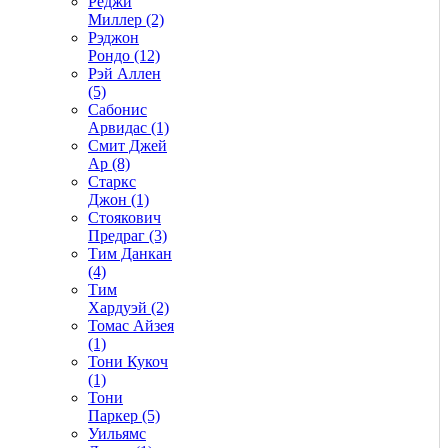
Реджи
Миллер (2)
Рэджон
Рондо (12)
Рэй Аллен
(5)
Сабонис
Арвидас (1)
Смит Джей
Ар (8)
Старкс
Джон (1)
Стоякович
Предраг (3)
Тим Данкан
(4)
Тим
Хардуэй (2)
Томас Айзея
(1)
Тони Кукоч
(1)
Тони
Паркер (5)
Уильямс