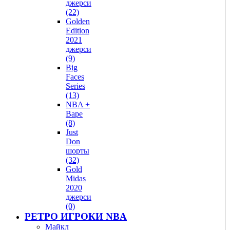
джерси
(22)
Golden
Edition
2021
джерси
(9)
Big
Faces
Series
(13)
NBA +
Bape
(8)
Just
Don
шорты
(32)
Gold
Midas
2020
джерси
(0)
РЕТРО ИГРОКИ NBA
Майкл