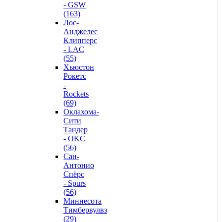
- GSW
(163)
Лос-
Анджелес
Клипперс
- LAC
(55)
Хьюстон
Рокетс
-
Rockets
(69)
Оклахома-
Сити
Тандер
- OKC
(56)
Сан-
Антонио
Спёрс
- Spurs
(56)
Миннесота
Тимбервулвз
(29)