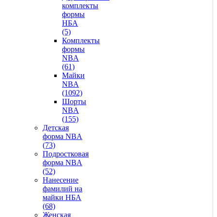
комплекты
формы
НБА
(5)
Комплекты
формы
NBA
(61)
Майки
NBA
(1092)
Шорты
NBA
(155)
Детская
форма NBA
(73)
Подростковая
форма NBA
(52)
Нанесение
фамилий на
майки НБА
(68)
Женская