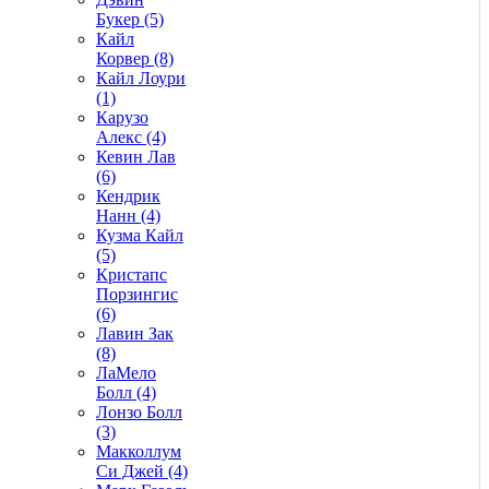
Букер (5)
Кайл
Корвер (8)
Кайл Лоури
(1)
Карузо
Алекс (4)
Кевин Лав
(6)
Кендрик
Нанн (4)
Кузма Кайл
(5)
Кристапс
Порзингис
(6)
Лавин Зак
(8)
ЛаМело
Болл (4)
Лонзо Болл
(3)
Макколлум
Си Джей (4)