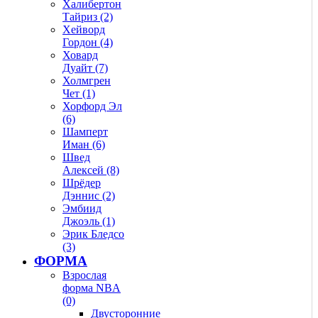
Халибертон
Тайриз (2)
Хейворд
Гордон (4)
Ховард
Дуайт (7)
Холмгрен
Чет (1)
Хорфорд Эл
(6)
Шамперт
Иман (6)
Швед
Алексей (8)
Шрёдер
Дэннис (2)
Эмбиид
Джоэль (1)
Эрик Бледсо
(3)
ФОРМА
Взрослая
форма NBA
(0)
Двусторонние