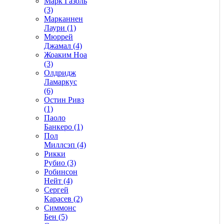
Марк Газоль
(3)
Марканнен
Лаури (1)
Мюррей
Джамал (4)
Жоаким Ноа
(3)
Олдридж
Ламаркус
(6)
Остин Ривз
(1)
Паоло
Банкеро (1)
Пол
Миллсэп (4)
Рикки
Рубио (3)
Робинсон
Нейт (4)
Сергей
Карасев (2)
Симмонс
Бен (5)