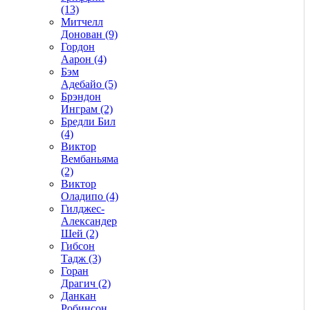
(13)
Митчелл
Донован (9)
Гордон
Аарон (4)
Бэм
Адебайо (5)
Брэндон
Инграм (2)
Бредли Бил
(4)
Виктор
Вембаньяма
(2)
Виктор
Оладипо (4)
Гилджес-
Александер
Шей (2)
Гибсон
Тадж (3)
Горан
Драгич (2)
Данкан
Робинсон