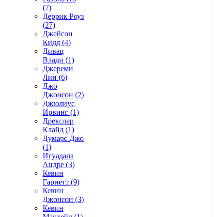
(7)
Деррик Роуз
(27)
Джейсон
Кидд (4)
Дивац
Влади (1)
Джереми
Лин (6)
Джо
Джонсон (2)
Джюлиус
Ирвинг (1)
Дрекслер
Клайд (1)
Думарс Джо
(1)
Игуадала
Андре (3)
Кевин
Гарнетт (9)
Кевин
Джонсон (3)
Кевин
Макхейл (1)