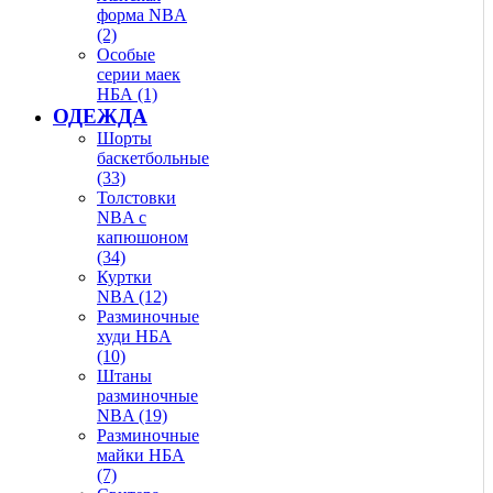
форма NBA
(2)
Особые
серии маек
НБА (1)
ОДЕЖДА
Шорты
баскетбольные
(33)
Толстовки
NBA с
капюшоном
(34)
Куртки
NBA (12)
Разминочные
худи НБА
(10)
Штаны
разминочные
NBA (19)
Разминочные
майки НБА
(7)