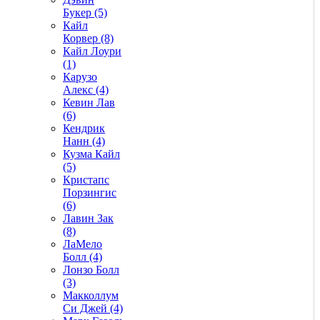
Букер (5)
Кайл
Корвер (8)
Кайл Лоури
(1)
Карузо
Алекс (4)
Кевин Лав
(6)
Кендрик
Нанн (4)
Кузма Кайл
(5)
Кристапс
Порзингис
(6)
Лавин Зак
(8)
ЛаМело
Болл (4)
Лонзо Болл
(3)
Макколлум
Си Джей (4)