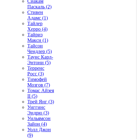
Сиакам
Паскаль (2)
Стивен
Адамс (1)
Тайлер
Херро (4)
Тайриз
Макси (1)
Тайсон
Чендлер (5)
Таунс Карл-
Энтони (5)
Терренс
Росс (3)
Тимофей
Мозгов (7)
Томас Айзея
II (5)
Трей Янг (3)
Уиггинс
Эндрю (3)
Уильямсон
Зайон (4)
Уолл Джон
(9)