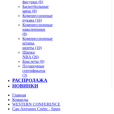
фигурки (6)
Баскетбольные
мячи (8)
Компрессионные
рукава (16)
Компрессионные
наколенники
(8)
Компрессионные
штаны,
шорты (10)
Шапки
NBA (26)
Браслеты (0)
Подарочные
сертификаты
(3)
РАСПРОДАЖА
НОВИНКИ
Главная
Команды
WESTERN CONFERENCE
Сан-Антонио Спёрс - Spurs