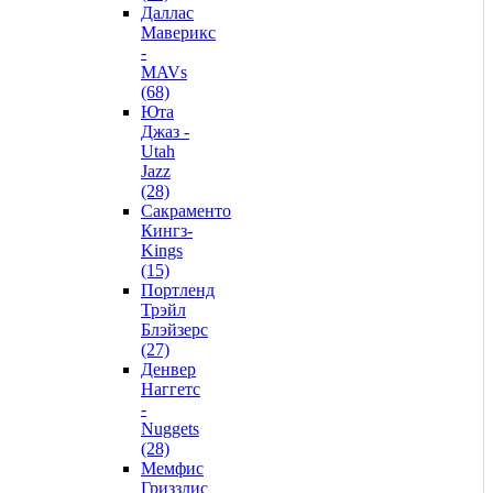
Даллас
Маверикс
-
MAVs
(68)
Юта
Джаз -
Utah
Jazz
(28)
Сакраменто
Кингз-
Kings
(15)
Портленд
Трэйл
Блэйзерс
(27)
Денвер
Наггетс
-
Nuggets
(28)
Мемфис
Гриззлис