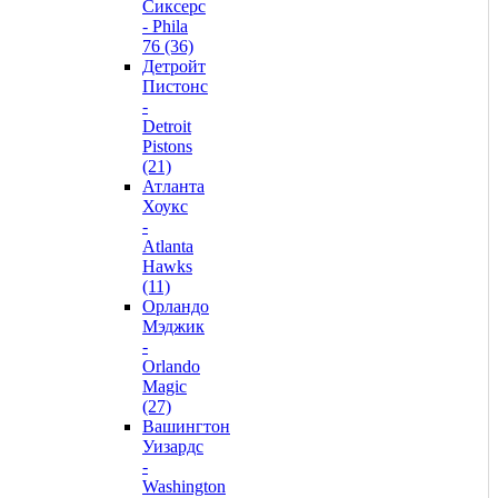
Сиксерс
- Phila
76 (36)
Детройт
Пистонс
-
Detroit
Pistons
(21)
Атланта
Хоукс
-
Atlanta
Hawks
(11)
Орландо
Мэджик
-
Orlando
Magic
(27)
Вашингтон
Уизардс
-
Washington