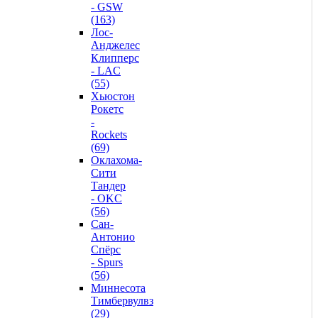
- GSW
(163)
Лос-
Анджелес
Клипперс
- LAC
(55)
Хьюстон
Рокетс
-
Rockets
(69)
Оклахома-
Сити
Тандер
- OKC
(56)
Сан-
Антонио
Спёрс
- Spurs
(56)
Миннесота
Тимбервулвз
(29)