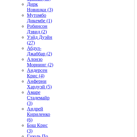
Дирк
Новицки (3)
Мутомбо
Дикембе (1)
Робинсон
Дэвид (2)
Уэйд Дуэйн
(27)
Абдул-
Джаббар (2)
Алонзо
Морнинг (2)
Андерсен
Крис (4)
Анферни
Xардуэй (5)
Амаре
Стадемайр
(3)
Андрей
Кириленко
(6)
Бош Крис
(3)
Газоль По