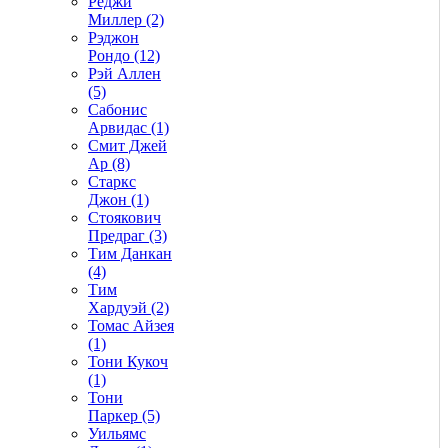
Реджи
Миллер (2)
Рэджон
Рондо (12)
Рэй Аллен
(5)
Сабонис
Арвидас (1)
Смит Джей
Ар (8)
Старкс
Джон (1)
Стоякович
Предраг (3)
Тим Данкан
(4)
Тим
Хардуэй (2)
Томас Айзея
(1)
Тони Кукоч
(1)
Тони
Паркер (5)
Уильямс