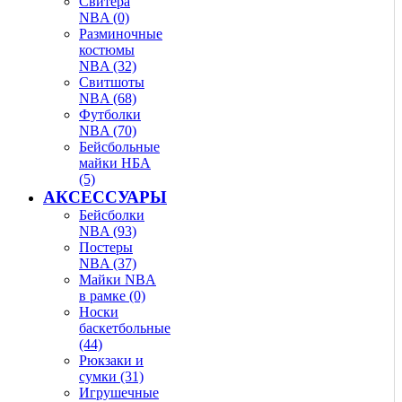
Свитера
NBA (0)
Разминочные
костюмы
NBA (32)
Свитшоты
NBA (68)
Футболки
NBA (70)
Бейсбольные
майки НБА
(5)
АКСЕССУАРЫ
Бейсболки
NBA (93)
Постеры
NBA (37)
Майки NBA
в рамке (0)
Носки
баскетбольные
(44)
Рюкзаки и
сумки (31)
Игрушечные