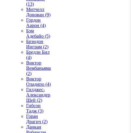
(13)
Митчелл
Донован (9)
Гордон
Аарон (4)
Бэм
Адебайо (5)
Брэндон
Инграм (2)
Бредли Бил
(4)
Виктор
Вембаньяма
(2)
Виктор
Оладипо (4)
Гилджес-
Александер
Шей (2)
Гибсон
Тадж (3)
Горан
Драгич (2)
Данкан
Робинсон