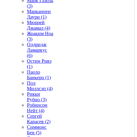
Марк Газоль
(3)
Марканнен
Лаури (1)
Мюррей
Джамал (4)
Жоаким Ноа
(3)
Олдридж
Ламаркус
(6)
Остин Ривз
(1)
Паоло
Банкеро (1)
Пол
Миллсэп (4)
Рикки
Рубио (3)
Робинсон
Нейт (4)
Сергей
Карасев (2)
Симмонс
Бен (5)