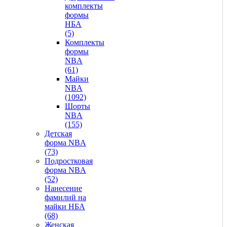
комплекты
формы
НБА
(5)
Комплекты
формы
NBA
(61)
Майки
NBA
(1092)
Шорты
NBA
(155)
Детская
форма NBA
(73)
Подростковая
форма NBA
(52)
Нанесение
фамилий на
майки НБА
(68)
Женская