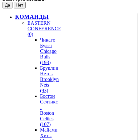
КОМАНДЫ
EASTERN
CONFERENCE
(0)
Чикаго
Булс /
Chicago
Bulls
(193)
Бруклин
Нетс -
Brooklyn
Nets
(93)
Бостон
Селтикс
-
Boston
Celtics
(107)
Майами
Хит -