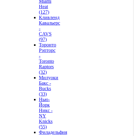
Miami
Heat
(127)
Кливленд
Кавальерс
-
CAVS
(97)
Торонто
Рэпторс
-
Toronto
Raptors
(32)
Милуоки
Бакс -
Bucks
(33)
Нью-
Йорк
Никс -
NY
Knicks
(55)
Филадельфия