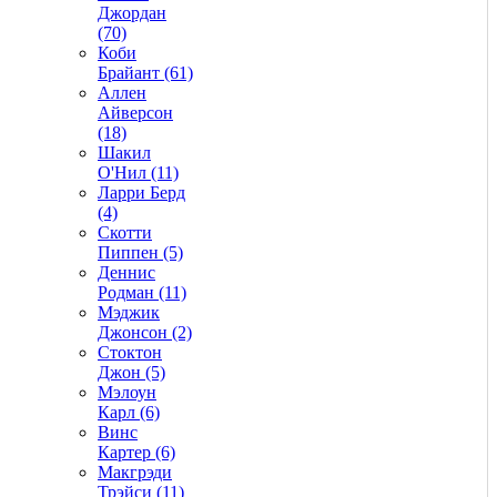
Джордан
(70)
Коби
Брайант (61)
Аллен
Айверсон
(18)
Шакил
О'Нил (11)
Ларри Берд
(4)
Скотти
Пиппен (5)
Деннис
Родман (11)
Мэджик
Джонсон (2)
Стоктон
Джон (5)
Мэлоун
Карл (6)
Винс
Картер (6)
Макгрэди
Трэйси (11)