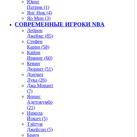
Юинг
Патрик (1)
Янг Ник (4)
Яо Мин (3)
СОВРЕМЕННЫЕ ИГРОКИ NBA
Леброн
Джеймс (85)
Стефен
Карри (58)
Кайри
Ирвинг (60)
Кевин
Дюрант (51)
Дончич
Лука (26)
Джа Морант
(7)
Яннис
Адетокумбо
(21)
Никола
Йокич (5)
Тэйтум
Джейсон (5)
Браун