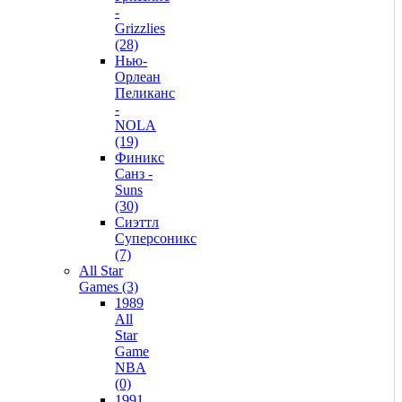
-
Grizzlies
(28)
Нью-
Орлеан
Пеликанс
-
NOLA
(19)
Финикс
Санз -
Suns
(30)
Сиэттл
Суперсоникс
(7)
All Star
Games (3)
1989
All
Star
Game
NBA
(0)
1991