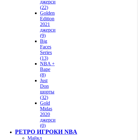
джерси
(22)
Golden
Edition
2021
джерси
(9)
Big
Faces
Series
(13)
NBA +
Bape
(8)
Just
Don
шорты
(32)
Gold
Midas
2020
джерси
(0)
РЕТРО ИГРОКИ NBA
Майкл