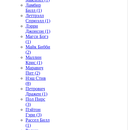
Ламбир
Билл (1)
Леттрэлл
Спрюэлл (1)
Лэрри
Джонсон (1)
Магси Богз
(1)
Майк Бибби
(2)
Маллин
Крис (1)
Маравич
Пит (2)
Нэш Стив
(8)
Петрович
Дражен (1)
Пол Пирс
(3)
Пэйтон
Гэри (3)
Рассел Билл
(1)