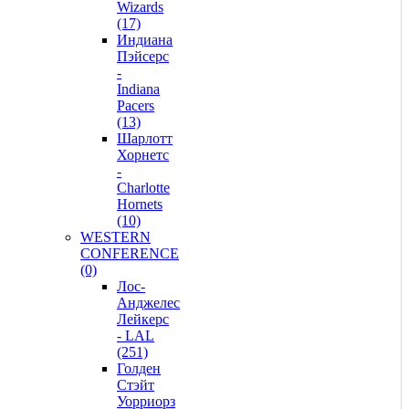
Wizards
(17)
Индиана
Пэйсерс
-
Indiana
Pacers
(13)
Шарлотт
Хорнетс
-
Charlotte
Hornets
(10)
WESTERN
CONFERENCE
(0)
Лос-
Анджелес
Лейкерс
- LAL
(251)
Голден
Стэйт
Уорриорз