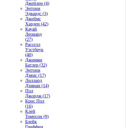
Джейлен (4)
Энтони
Эдвардс (3)
Джеймс
Харден (42)
Кауай
Леонард
(27)
Расселл
Уэстбрук
(40)
Джимми
Батлер (32)
Энтони
Дэвис (17)
Лиллард
Дэмиан (14)
Пол
Джордж (17)
Крис Пол
(16)
Клей
Томпсон (9)
Блейк
Гриффин