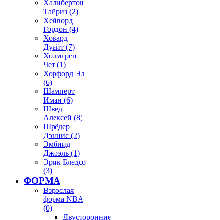
Халибертон
Тайриз (2)
Хейворд
Гордон (4)
Ховард
Дуайт (7)
Холмгрен
Чет (1)
Хорфорд Эл
(6)
Шамперт
Иман (6)
Швед
Алексей (8)
Шрёдер
Дэннис (2)
Эмбиид
Джоэль (1)
Эрик Бледсо
(3)
ФОРМА
Взрослая
форма NBA
(0)
Двусторонние