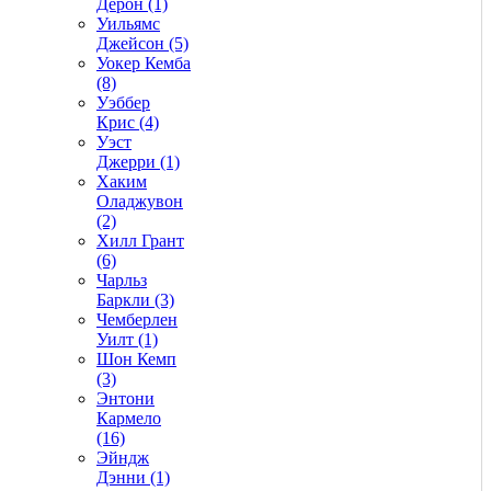
Дерон (1)
Уильямс
Джейсон (5)
Уокер Кемба
(8)
Уэббер
Крис (4)
Уэст
Джерри (1)
Хаким
Оладжувон
(2)
Хилл Грант
(6)
Чарльз
Баркли (3)
Чемберлен
Уилт (1)
Шон Кемп
(3)
Энтони
Кармело
(16)
Эйндж
Дэнни (1)