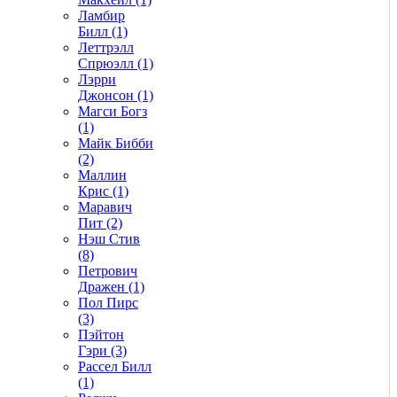
Ламбир
Билл (1)
Леттрэлл
Спрюэлл (1)
Лэрри
Джонсон (1)
Магси Богз
(1)
Майк Бибби
(2)
Маллин
Крис (1)
Маравич
Пит (2)
Нэш Стив
(8)
Петрович
Дражен (1)
Пол Пирс
(3)
Пэйтон
Гэри (3)
Рассел Билл
(1)