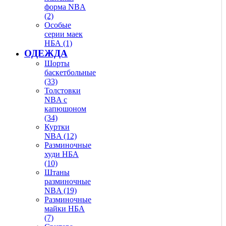
форма NBA
(2)
Особые
серии маек
НБА (1)
ОДЕЖДА
Шорты
баскетбольные
(33)
Толстовки
NBA с
капюшоном
(34)
Куртки
NBA (12)
Разминочные
худи НБА
(10)
Штаны
разминочные
NBA (19)
Разминочные
майки НБА
(7)