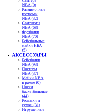
Свитера
NBA (0)
Разминочные
костюмы
NBA (32)
Свитшоты
NBA (68)
Футболки
NBA (70)
Бейсбольные
майки НБА
(5)
АКСЕССУАРЫ
Бейсболки
NBA (93)
Постеры
NBA (37)
Майки NBA
в рамке (0)
Носки
баскетбольные
(44)
Рюкзаки и
сумки (31)
Игрушечные