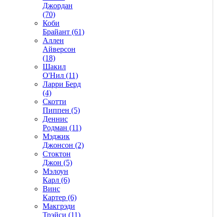
Джордан
(70)
Коби
Брайант (61)
Аллен
Айверсон
(18)
Шакил
О'Нил (11)
Ларри Берд
(4)
Скотти
Пиппен (5)
Деннис
Родман (11)
Мэджик
Джонсон (2)
Стоктон
Джон (5)
Мэлоун
Карл (6)
Винс
Картер (6)
Макгрэди
Трэйси (11)