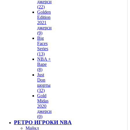
джерси
(22)
Golden
Edition
2021
джерси
(9)
Big
Faces
Series
(13)
NBA +
Bape
(8)
Just
Don
шорты
(32)
Gold
Midas
2020
джерси
(0)
РЕТРО ИГРОКИ NBA
Майкл