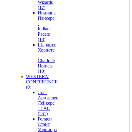
Wizards
(17)
Индиана
Пэйсерс
-
Indiana
Pacers
(13)
Шарлотт
Хорнетс
-
Charlotte
Hornets
(10)
WESTERN
CONFERENCE
(0)
Лос-
Анджелес
Лейкерс
- LAL
(251)
Голден
Стэйт
Уорриорз