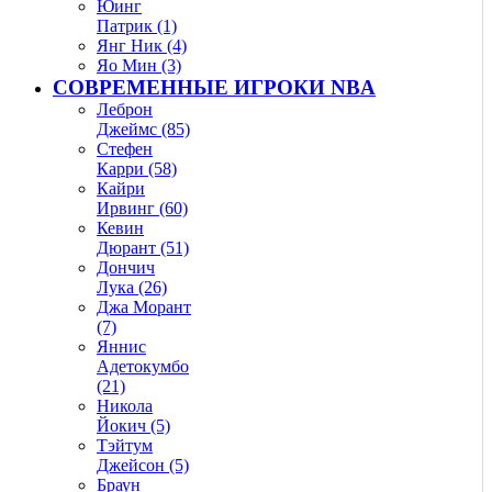
Юинг
Патрик (1)
Янг Ник (4)
Яо Мин (3)
СОВРЕМЕННЫЕ ИГРОКИ NBA
Леброн
Джеймс (85)
Стефен
Карри (58)
Кайри
Ирвинг (60)
Кевин
Дюрант (51)
Дончич
Лука (26)
Джа Морант
(7)
Яннис
Адетокумбо
(21)
Никола
Йокич (5)
Тэйтум
Джейсон (5)
Браун