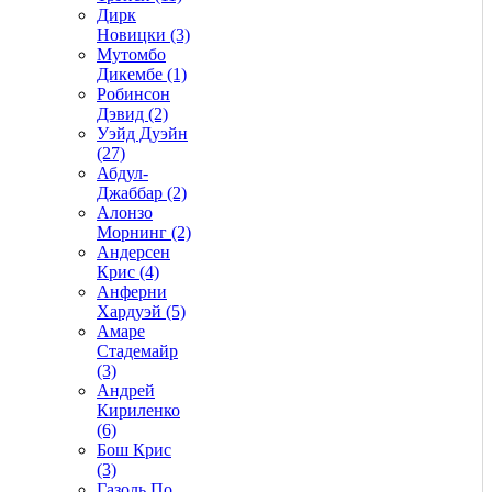
Дирк
Новицки (3)
Мутомбо
Дикембе (1)
Робинсон
Дэвид (2)
Уэйд Дуэйн
(27)
Абдул-
Джаббар (2)
Алонзо
Морнинг (2)
Андерсен
Крис (4)
Анферни
Xардуэй (5)
Амаре
Стадемайр
(3)
Андрей
Кириленко
(6)
Бош Крис
(3)
Газоль По