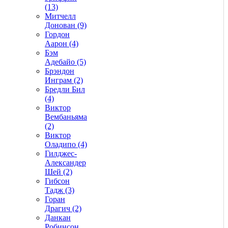
(13)
Митчелл
Донован (9)
Гордон
Аарон (4)
Бэм
Адебайо (5)
Брэндон
Инграм (2)
Бредли Бил
(4)
Виктор
Вембаньяма
(2)
Виктор
Оладипо (4)
Гилджес-
Александер
Шей (2)
Гибсон
Тадж (3)
Горан
Драгич (2)
Данкан
Робинсон