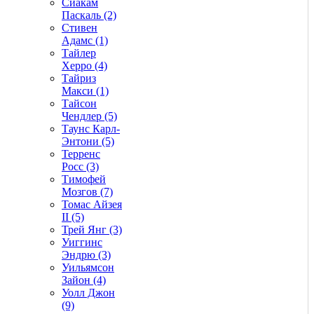
Сиакам
Паскаль (2)
Стивен
Адамс (1)
Тайлер
Херро (4)
Тайриз
Макси (1)
Тайсон
Чендлер (5)
Таунс Карл-
Энтони (5)
Терренс
Росс (3)
Тимофей
Мозгов (7)
Томас Айзея
II (5)
Трей Янг (3)
Уиггинс
Эндрю (3)
Уильямсон
Зайон (4)
Уолл Джон
(9)