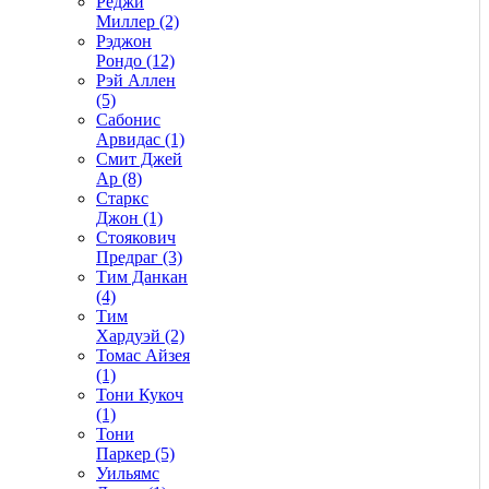
Реджи
Миллер (2)
Рэджон
Рондо (12)
Рэй Аллен
(5)
Сабонис
Арвидас (1)
Смит Джей
Ар (8)
Старкс
Джон (1)
Стоякович
Предраг (3)
Тим Данкан
(4)
Тим
Хардуэй (2)
Томас Айзея
(1)
Тони Кукоч
(1)
Тони
Паркер (5)
Уильямс