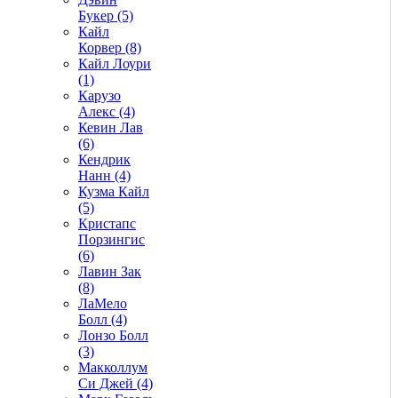
Букер (5)
Кайл
Корвер (8)
Кайл Лоури
(1)
Карузо
Алекс (4)
Кевин Лав
(6)
Кендрик
Нанн (4)
Кузма Кайл
(5)
Кристапс
Порзингис
(6)
Лавин Зак
(8)
ЛаМело
Болл (4)
Лонзо Болл
(3)
Макколлум
Си Джей (4)