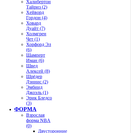
Халибертон
Тайриз (2)
Хейворд
Гордон (4)
Ховард
Дуайт (7)
Холмгрен
Чет (1)
Хорфорд Эл
(6)
Шамперт
Иман (6)
Швед
Алексей (8)
Шрёдер
Дэннис (2)
Эмбиид
Джоэль (1)
Эрик Бледсо
(3)
ФОРМА
Взрослая
форма NBA
(0)
Двусторонние