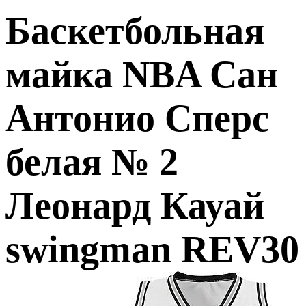
Баскетбольная
майка NBA Сан
Антонио Сперс
белая № 2
Леонард Кауай
swingman REV30