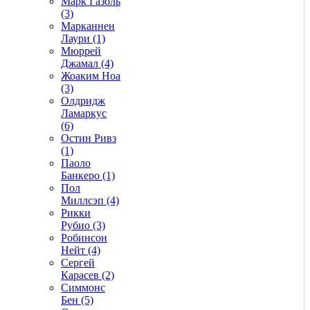
Марк Газоль
(3)
Марканнен
Лаури (1)
Мюррей
Джамал (4)
Жоаким Ноа
(3)
Олдридж
Ламаркус
(6)
Остин Ривз
(1)
Паоло
Банкеро (1)
Пол
Миллсэп (4)
Рикки
Рубио (3)
Робинсон
Нейт (4)
Сергей
Карасев (2)
Симмонс
Бен (5)