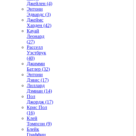
Джейлен (4)
Энтони
Эдвардс (3)
Джеймс
Харден (42)
Кауай
Леонард
(27)
Расселл
Уэстбрук
(40)
Джимми
Батлер (32)
Энтони
Дэвис (17)
Лиллард
Дэмиан (14)
Пол
Джордж (17)
Крис Пол
(16)
Клей
Томпсон (9)
Блейк
Гриффин