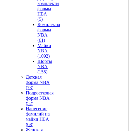
комплекты
формы
НБА
(5)
Комплекты
формы
NBA
(61)
Майки
NBA
(1092)
Шорты
NBA
(155)
Детская
форма NBA
(73)
Подростковая
форма NBA
(52)
Нанесение
фамилий на
майки НБА
(68)
Женская