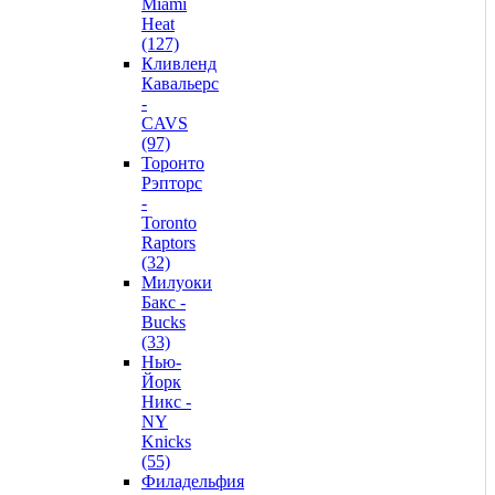
Miami
Heat
(127)
Кливленд
Кавальерс
-
CAVS
(97)
Торонто
Рэпторс
-
Toronto
Raptors
(32)
Милуоки
Бакс -
Bucks
(33)
Нью-
Йорк
Никс -
NY
Knicks
(55)
Филадельфия