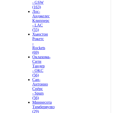
- GSW
(163)
Лос-
Анджелес
Клипперс
- LAC
(55)
Хьюстон
Рокетс
-
Rockets
(69)
Оклахома-
Сити
Тандер
- OKC
(56)
Сан-
Антонио
Спёрс
- Spurs
(56)
Миннесота
Тимбервулвз
(29)