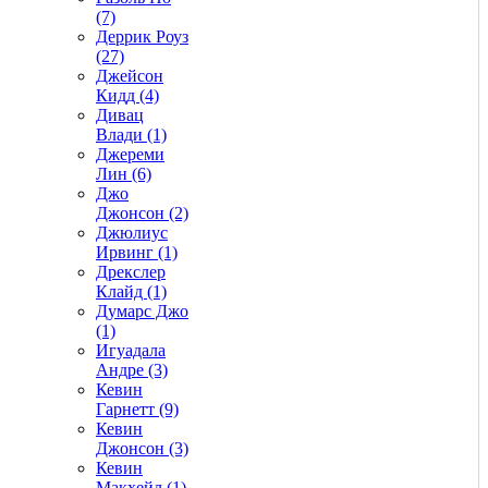
(7)
Деррик Роуз
(27)
Джейсон
Кидд (4)
Дивац
Влади (1)
Джереми
Лин (6)
Джо
Джонсон (2)
Джюлиус
Ирвинг (1)
Дрекслер
Клайд (1)
Думарс Джо
(1)
Игуадала
Андре (3)
Кевин
Гарнетт (9)
Кевин
Джонсон (3)
Кевин
Макхейл (1)