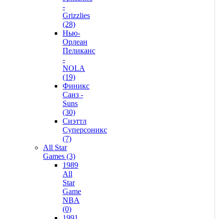
-
Grizzlies
(28)
Нью-
Орлеан
Пеликанс
-
NOLA
(19)
Финикс
Санз -
Suns
(30)
Сиэттл
Суперсоникс
(7)
All Star
Games (3)
1989
All
Star
Game
NBA
(0)
1991