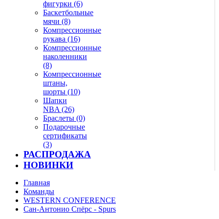
фигурки (6)
Баскетбольные
мячи (8)
Компрессионные
рукава (16)
Компрессионные
наколенники
(8)
Компрессионные
штаны,
шорты (10)
Шапки
NBA (26)
Браслеты (0)
Подарочные
сертификаты
(3)
РАСПРОДАЖА
НОВИНКИ
Главная
Команды
WESTERN CONFERENCE
Сан-Антонио Спёрс - Spurs