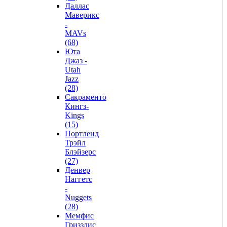
Даллас
Маверикс
-
MAVs
(68)
Юта
Джаз -
Utah
Jazz
(28)
Сакраменто
Кингз-
Kings
(15)
Портленд
Трэйл
Блэйзерс
(27)
Денвер
Наггетс
-
Nuggets
(28)
Мемфис
Гриззлис