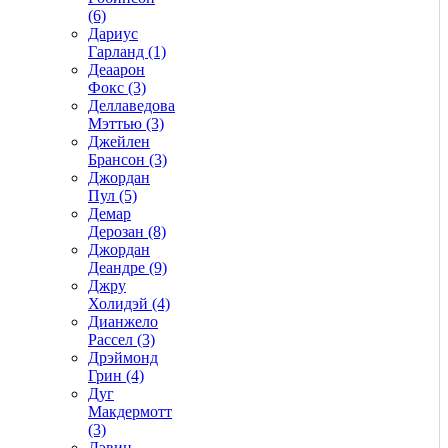
(6)
Дариус
Гарланд (1)
Деаарон
Фокс (3)
Деллаведова
Мэттью (3)
Джейлен
Брансон (3)
Джордан
Пул (5)
Демар
Дерозан (8)
Джордан
Деандре (9)
Джру
Холидэй (4)
Дианжело
Рассел (3)
Дрэймонд
Грин (4)
Дуг
Макдермотт
(3)
Дэвин