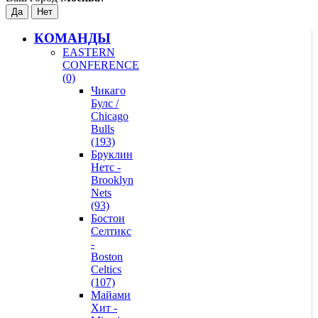
КОМАНДЫ
EASTERN
CONFERENCE
(0)
Чикаго
Булс /
Chicago
Bulls
(193)
Бруклин
Нетс -
Brooklyn
Nets
(93)
Бостон
Селтикс
-
Boston
Celtics
(107)
Майами
Хит -