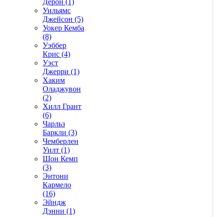
Дерон (1)
Уильямс
Джейсон (5)
Уокер Кемба
(8)
Уэббер
Крис (4)
Уэст
Джерри (1)
Хаким
Оладжувон
(2)
Хилл Грант
(6)
Чарльз
Баркли (3)
Чемберлен
Уилт (1)
Шон Кемп
(3)
Энтони
Кармело
(16)
Эйндж
Дэнни (1)