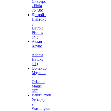
Сиксерс
- Phila
76 (36)
Детройт
Пистонс
-
Detroit
Pistons
(21)
Атланта
Хоукс
-
Atlanta
Hawks
(11)
Орландо
Мэджик
-
Orlando
Magic
(27)
Вашингтон
Уизардс
-
Washington