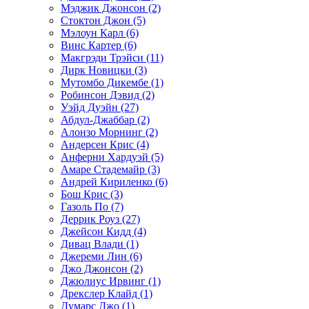
Мэджик Джонсон (2)
Стоктон Джон (5)
Мэлоун Карл (6)
Винс Картер (6)
Макгрэди Трэйси (11)
Дирк Новицки (3)
Мутомбо Дикембе (1)
Робинсон Дэвид (2)
Уэйд Дуэйн (27)
Абдул-Джаббар (2)
Алонзо Морнинг (2)
Андерсен Крис (4)
Анферни Xардуэй (5)
Амаре Стадемайр (3)
Андрей Кириленко (6)
Бош Крис (3)
Газоль По (7)
Деррик Роуз (27)
Джейсон Кидд (4)
Дивац Влади (1)
Джереми Лин (6)
Джо Джонсон (2)
Джюлиус Ирвинг (1)
Дрекслер Клайд (1)
Думарс Джо (1)