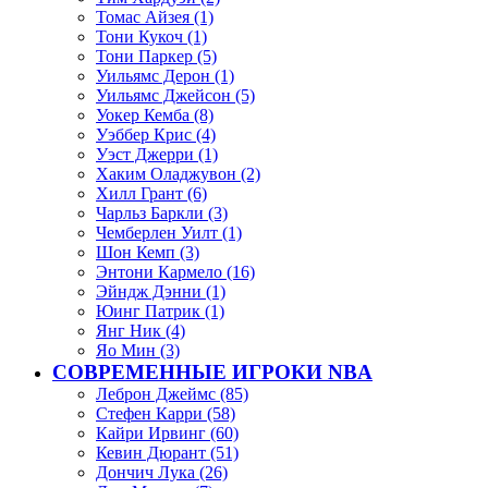
Томас Айзея (1)
Тони Кукоч (1)
Тони Паркер (5)
Уильямс Дерон (1)
Уильямс Джейсон (5)
Уокер Кемба (8)
Уэббер Крис (4)
Уэст Джерри (1)
Хаким Оладжувон (2)
Хилл Грант (6)
Чарльз Баркли (3)
Чемберлен Уилт (1)
Шон Кемп (3)
Энтони Кармело (16)
Эйндж Дэнни (1)
Юинг Патрик (1)
Янг Ник (4)
Яо Мин (3)
СОВРЕМЕННЫЕ ИГРОКИ NBA
Леброн Джеймс (85)
Стефен Карри (58)
Кайри Ирвинг (60)
Кевин Дюрант (51)
Дончич Лука (26)