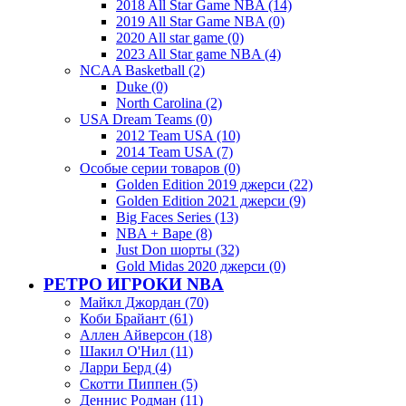
2018 All Star Game NBA (14)
2019 All Star Game NBA (0)
2020 All star game (0)
2023 All Star game NBA (4)
NCAA Basketball (2)
Duke (0)
North Carolina (2)
USA Dream Teams (0)
2012 Team USA (10)
2014 Team USA (7)
Особые серии товаров (0)
Golden Edition 2019 джерси (22)
Golden Edition 2021 джерси (9)
Big Faces Series (13)
NBA + Bape (8)
Just Don шорты (32)
Gold Midas 2020 джерси (0)
РЕТРО ИГРОКИ NBA
Майкл Джордан (70)
Коби Брайант (61)
Аллен Айверсон (18)
Шакил О'Нил (11)
Ларри Берд (4)
Скотти Пиппен (5)
Деннис Родман (11)