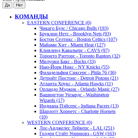
КОМАНДЫ
EASTERN CONFERENCE (0)
Чикаго Булс / Chicago Bulls (193)
Бруклин Нетс - Brooklyn Nets (93)
Бостон Селтикс - Boston Celtics (107)
Майами Хит - Miami Heat (127)
Кливленд Кавальерс - CAVS (97)
Торонто Рэпторс - Toronto Raptors (32)
Милуоки Бакс - Bucks (33)
Нью-Йорк Никс - NY Knicks (55)
Филадельфия Сиксерс - Phila 76 (36)
Детройт Пистонс - Detroit Pistons (21)
Атланта Хоукс - Atlanta Hawks (11)
Орландо Мэджик - Orlando Magic (27)
Вашингтон Уизардс - Washington
Wizards (17)
Индиана Пэйсерс - Indiana Pacers (13)
Шарлотт Хорнетс - Charlotte Hornets
(10)
WESTERN CONFERENCE (0)
Лос-Анджелес Лейкерс - LAL (251)
Голден Стэйт Уорриорз - GSW (163)