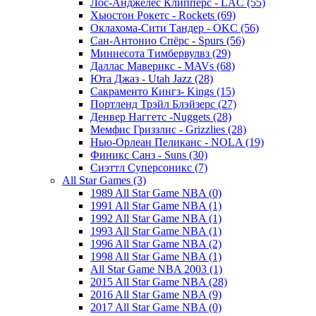
Лос-Анджелес Клипперс - LAC (55)
Хьюстон Рокетс - Rockets (69)
Оклахома-Сити Тандер - OKC (56)
Сан-Антонио Спёрс - Spurs (56)
Миннесота Тимбервулвз (29)
Даллас Маверикс - MAVs (68)
Юта Джаз - Utah Jazz (28)
Сакраменто Кингз- Kings (15)
Портленд Трэйл Блэйзерс (27)
Денвер Наггетс -Nuggets (28)
Мемфис Гриззлис - Grizzlies (28)
Нью-Орлеан Пеликанс - NOLA (19)
Финикс Санз - Suns (30)
Сиэттл Суперсоникс (7)
All Star Games (3)
1989 All Star Game NBA (0)
1991 All Star Game NBA (1)
1992 All Star Game NBA (1)
1993 All Star Game NBA (1)
1996 All Star Game NBA (2)
1998 All Star Game NBA (1)
All Star Game NBA 2003 (1)
2015 All Star Game NBA (28)
2016 All Star Game NBA (9)
2017 All Star Game NBA (0)