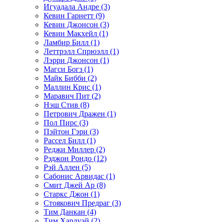
Игуадала Андре (3)
Кевин Гарнетт (9)
Кевин Джонсон (3)
Кевин Макхейл (1)
Ламбир Билл (1)
Леттрэлл Спрюэлл (1)
Лэрри Джонсон (1)
Магси Богз (1)
Майк Бибби (2)
Маллин Крис (1)
Маравич Пит (2)
Нэш Стив (8)
Петрович Дражен (1)
Пол Пирс (3)
Пэйтон Гэри (3)
Рассел Билл (1)
Реджи Миллер (2)
Рэджон Рондо (12)
Рэй Аллен (5)
Сабонис Арвидас (1)
Смит Джей Ар (8)
Старкс Джон (1)
Стоякович Предраг (3)
Тим Данкан (4)
Тим Хардуэй (2)