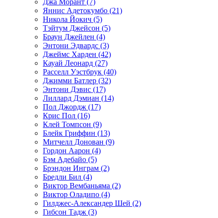
Джа Морант (7)
Яннис Адетокумбо (21)
Никола Йокич (5)
Тэйтум Джейсон (5)
Браун Джейлен (4)
Энтони Эдвардс (3)
Джеймс Харден (42)
Кауай Леонард (27)
Расселл Уэстбрук (40)
Джимми Батлер (32)
Энтони Дэвис (17)
Лиллард Дэмиан (14)
Пол Джордж (17)
Крис Пол (16)
Клей Томпсон (9)
Блейк Гриффин (13)
Митчелл Донован (9)
Гордон Аарон (4)
Бэм Адебайо (5)
Брэндон Инграм (2)
Бредли Бил (4)
Виктор Вембаньяма (2)
Виктор Оладипо (4)
Гилджес-Александер Шей (2)
Гибсон Тадж (3)