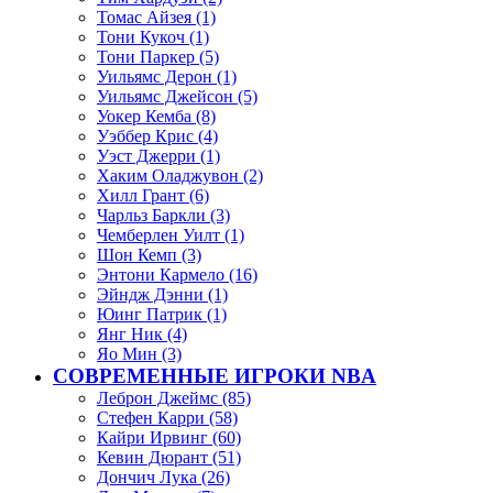
Томас Айзея (1)
Тони Кукоч (1)
Тони Паркер (5)
Уильямс Дерон (1)
Уильямс Джейсон (5)
Уокер Кемба (8)
Уэббер Крис (4)
Уэст Джерри (1)
Хаким Оладжувон (2)
Хилл Грант (6)
Чарльз Баркли (3)
Чемберлен Уилт (1)
Шон Кемп (3)
Энтони Кармело (16)
Эйндж Дэнни (1)
Юинг Патрик (1)
Янг Ник (4)
Яо Мин (3)
СОВРЕМЕННЫЕ ИГРОКИ NBA
Леброн Джеймс (85)
Стефен Карри (58)
Кайри Ирвинг (60)
Кевин Дюрант (51)
Дончич Лука (26)