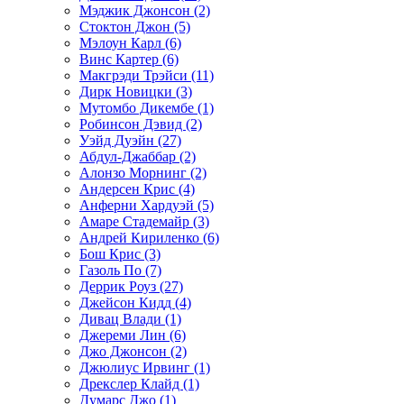
Мэджик Джонсон (2)
Стоктон Джон (5)
Мэлоун Карл (6)
Винс Картер (6)
Макгрэди Трэйси (11)
Дирк Новицки (3)
Мутомбо Дикембе (1)
Робинсон Дэвид (2)
Уэйд Дуэйн (27)
Абдул-Джаббар (2)
Алонзо Морнинг (2)
Андерсен Крис (4)
Анферни Xардуэй (5)
Амаре Стадемайр (3)
Андрей Кириленко (6)
Бош Крис (3)
Газоль По (7)
Деррик Роуз (27)
Джейсон Кидд (4)
Дивац Влади (1)
Джереми Лин (6)
Джо Джонсон (2)
Джюлиус Ирвинг (1)
Дрекслер Клайд (1)
Думарс Джо (1)