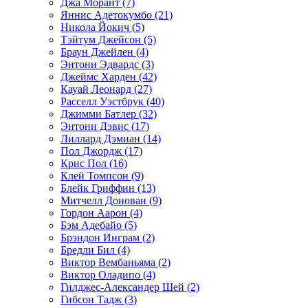
Джа Морант (7)
Яннис Адетокумбо (21)
Никола Йокич (5)
Тэйтум Джейсон (5)
Браун Джейлен (4)
Энтони Эдвардс (3)
Джеймс Харден (42)
Кауай Леонард (27)
Расселл Уэстбрук (40)
Джимми Батлер (32)
Энтони Дэвис (17)
Лиллард Дэмиан (14)
Пол Джордж (17)
Крис Пол (16)
Клей Томпсон (9)
Блейк Гриффин (13)
Митчелл Донован (9)
Гордон Аарон (4)
Бэм Адебайо (5)
Брэндон Инграм (2)
Бредли Бил (4)
Виктор Вембаньяма (2)
Виктор Оладипо (4)
Гилджес-Александер Шей (2)
Гибсон Тадж (3)