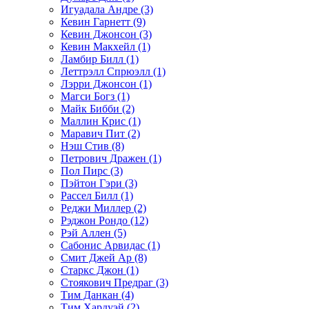
Игуадала Андре (3)
Кевин Гарнетт (9)
Кевин Джонсон (3)
Кевин Макхейл (1)
Ламбир Билл (1)
Леттрэлл Спрюэлл (1)
Лэрри Джонсон (1)
Магси Богз (1)
Майк Бибби (2)
Маллин Крис (1)
Маравич Пит (2)
Нэш Стив (8)
Петрович Дражен (1)
Пол Пирс (3)
Пэйтон Гэри (3)
Рассел Билл (1)
Реджи Миллер (2)
Рэджон Рондо (12)
Рэй Аллен (5)
Сабонис Арвидас (1)
Смит Джей Ар (8)
Старкс Джон (1)
Стоякович Предраг (3)
Тим Данкан (4)
Тим Хардуэй (2)