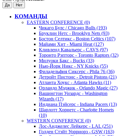
КОМАНДЫ
EASTERN CONFERENCE (0)
Чикаго Булс / Chicago Bulls (193)
Бруклин Нетс - Brooklyn Nets (93)
Бостон Селтикс - Boston Celtics (107)
Майами Хит - Miami Heat (127)
Кливленд Кавальерс - CAVS (97)
Торонто Рэпторс - Toronto Raptors (32)
Милуоки Бакс - Bucks (33)
Нью-Йорк Никс - NY Knicks (55)
Филадельфия Сиксерс - Phila 76 (36)
Детройт Пистонс - Detroit Pistons (21)
Атланта Хоукс - Atlanta Hawks (11)
Орландо Мэджик - Orlando Magic (27)
Вашингтон Уизардс - Washington
Wizards (17)
Индиана Пэйсерс - Indiana Pacers (13)
Шарлотт Хорнетс - Charlotte Hornets
(10)
WESTERN CONFERENCE (0)
Лос-Анджелес Лейкерс - LAL (251)
Голден Стэйт Уорриорз - GSW (163)