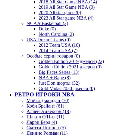
2018 All Star Game NBA (14)
2019 All Star Game NBA (0)
2020 All star game (0)
2023 All Star game NBA (4)
NCAA Basketball (2)
Duke (0)
North Carolina (2)
USA Dream Teams (0)
2012 Team USA (10)
2014 Team USA (7)
Особые серии товаров (0)
Golden Edition 2019 джерси (22)
Golden Edition 2021 джерси (9)
Big Faces Series (13)
NBA + Bape (8)
Just Don шорты (32)
Gold Midas 2020 джерси (0)
РЕТРО ИГРОКИ NBA
Майкл Джордан (70)
Коби Брайант (61)
Аллен Айверсон (18)
Шакил О'Нил (11)
Ларри Берд (4)
Скотти Пиппен (5)
Деннис Родман (11)