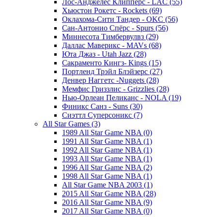
Лос-Анджелес Клипперс - LAC (55)
Хьюстон Рокетс - Rockets (69)
Оклахома-Сити Тандер - OKC (56)
Сан-Антонио Спёрс - Spurs (56)
Миннесота Тимбервулвз (29)
Даллас Маверикс - MAVs (68)
Юта Джаз - Utah Jazz (28)
Сакраменто Кингз- Kings (15)
Портленд Трэйл Блэйзерс (27)
Денвер Наггетс -Nuggets (28)
Мемфис Гриззлис - Grizzlies (28)
Нью-Орлеан Пеликанс - NOLA (19)
Финикс Санз - Suns (30)
Сиэттл Суперсоникс (7)
All Star Games (3)
1989 All Star Game NBA (0)
1991 All Star Game NBA (1)
1992 All Star Game NBA (1)
1993 All Star Game NBA (1)
1996 All Star Game NBA (2)
1998 All Star Game NBA (1)
All Star Game NBA 2003 (1)
2015 All Star Game NBA (28)
2016 All Star Game NBA (9)
2017 All Star Game NBA (0)