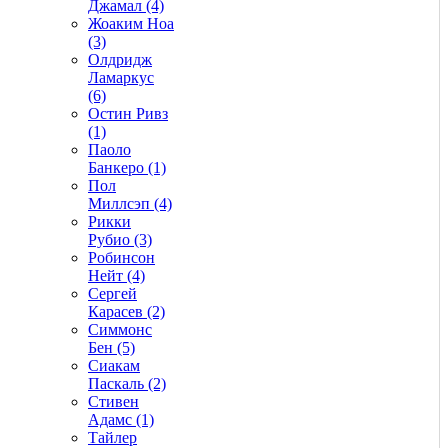
Джамал (4)
Жоаким Ноа
(3)
Олдридж
Ламаркус
(6)
Остин Ривз
(1)
Паоло
Банкеро (1)
Пол
Миллсэп (4)
Рикки
Рубио (3)
Робинсон
Нейт (4)
Сергей
Карасев (2)
Симмонс
Бен (5)
Сиакам
Паскаль (2)
Стивен
Адамс (1)
Тайлер