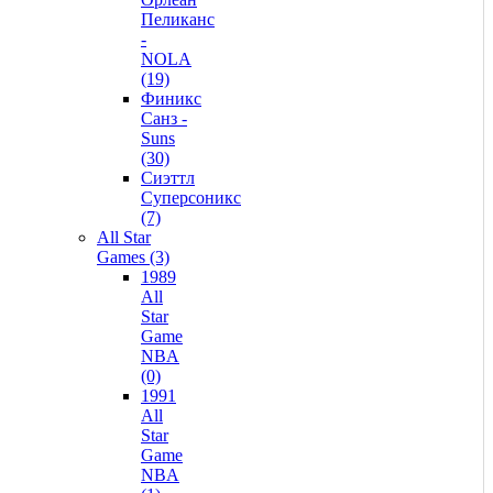
Пеликанс
-
NOLA
(19)
Финикс
Санз -
Suns
(30)
Сиэттл
Суперсоникс
(7)
All Star
Games (3)
1989
All
Star
Game
NBA
(0)
1991
All
Star
Game
NBA