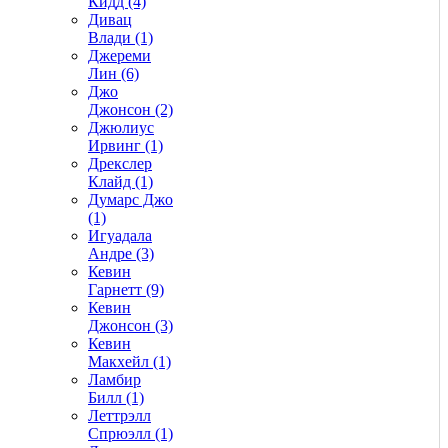
Кидд (4)
Дивац
Влади (1)
Джереми
Лин (6)
Джо
Джонсон (2)
Джюлиус
Ирвинг (1)
Дрекслер
Клайд (1)
Думарс Джо
(1)
Игуадала
Андре (3)
Кевин
Гарнетт (9)
Кевин
Джонсон (3)
Кевин
Макхейл (1)
Ламбир
Билл (1)
Леттрэлл
Спрюэлл (1)