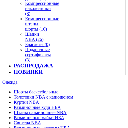
Компрессионные
наколенники
(8)
Компрессионные
штаны,
шорты (10)
Шапки
NBA (26)
Браслеты (0)
Подарочные
сертификаты
(3)
РАСПРОДАЖА
НОВИНКИ
Одежда
Шорты баскетбольные
Толстовки NBA с капюшоном
Куртки NBA
Разминочные худи НБА
Штаны разминочные NBA
Разминочные майки НБА
Свитера NBA
Разминочные костюмы NBA