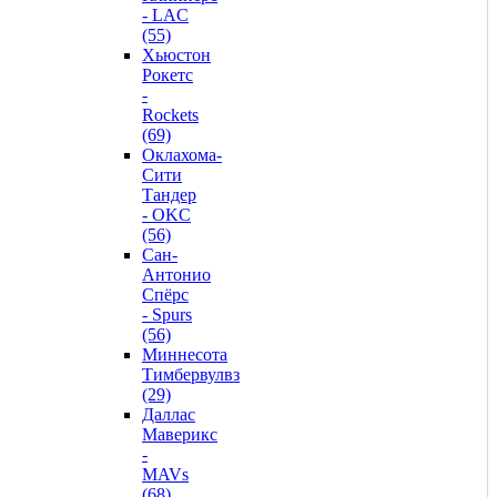
- LAC
(55)
Хьюстон
Рокетс
-
Rockets
(69)
Оклахома-
Сити
Тандер
- OKC
(56)
Сан-
Антонио
Спёрс
- Spurs
(56)
Миннесота
Тимбервулвз
(29)
Даллас
Маверикс
-
MAVs
(68)