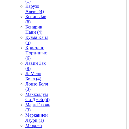
(1)
Карузо
Алекс (4)
Кевин Лав
(6)
Кендрик
Нанн (4)
Кузма Кайл
(5)
Кристапс
Порзингис
(6)
Лавин Зак
(8)
ЛаМело
Болл (4)
Лонзо Болл
(3)
Макколлум
Си Джей (4)
Марк Газоль
(3)
Марканнен
Лаури (1)
Мюррей