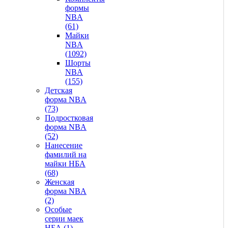
формы
NBA
(61)
Майки
NBA
(1092)
Шорты
NBA
(155)
Детская
форма NBA
(73)
Подростковая
форма NBA
(52)
Нанесение
фамилий на
майки НБА
(68)
Женская
форма NBA
(2)
Особые
серии маек
НБА (1)