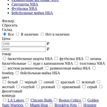
Свитшоты NBA
Футболки NBA
Бейсбольные майки НБА
Фильтр
Сбросить
Склад
Все
В наличии
Нет в наличии
Цена
₽
₽
товар
баскетбольные шорты НБА
футболка НБА
штаны
баскетбольные
худи с капюшоном NBA
толстовка NBA
костюм разминочный
разминочная майка НБА
бомбер
бейсбольная майка НБА
цвет
белый
черный
синий
красный
зеленый
желтый
голубой
розовый
оранжевый
серый
фиолетовый
команда
LA Lakers
Chicago Bulls
Boston Celtics
Golden
State Warriors
Miami Heat
Brooklyn Nets
Houston