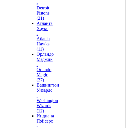
-
Detroit
Pistons
(21)
Атланта
Хоукс
-
Atlanta
Hawks
(11)
Орландо
Мэджик
-
Orlando
Magic
(27)
Вашингтон
Уизардс
-
Washington
Wizards
(17)
Индиана
Пэйсерс
-