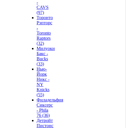
-
CAVS
(97)
Торонто
Рэпторс
-
Toronto
Raptors
(32)
Милуоки
Бакс -
Bucks
(33)
Нью-
Йорк
Никс -
NY
Knicks
(55)
Филадельфия
Сиксерс
- Phila
76 (36)
Детройт
Пистонс