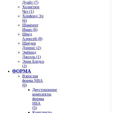
Дуайт (7)
Холмгрен
Чет (1)
Хорфорд Эл
(6)
Шамперт
Иман (6)
Швед
Алексей (8)
Шрёдер
Дэннис (2)
Эмбиид
Джоэль (1)
Эрик Бледсо
(3)
ФОРМА
Взрослая
форма NBA
(0)
Двусторонние
комплекты
формы
НБА
(5)
Комплекты