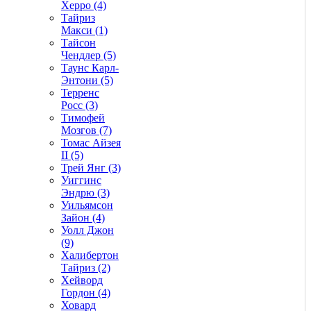
Херро (4)
Тайриз
Макси (1)
Тайсон
Чендлер (5)
Таунс Карл-
Энтони (5)
Терренс
Росс (3)
Тимофей
Мозгов (7)
Томас Айзея
II (5)
Трей Янг (3)
Уиггинс
Эндрю (3)
Уильямсон
Зайон (4)
Уолл Джон
(9)
Халибертон
Тайриз (2)
Хейворд
Гордон (4)
Ховард