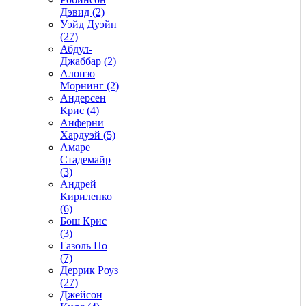
Дэвид (2)
Уэйд Дуэйн
(27)
Абдул-
Джаббар (2)
Алонзо
Морнинг (2)
Андерсен
Крис (4)
Анферни
Xардуэй (5)
Амаре
Стадемайр
(3)
Андрей
Кириленко
(6)
Бош Крис
(3)
Газоль По
(7)
Деррик Роуз
(27)
Джейсон