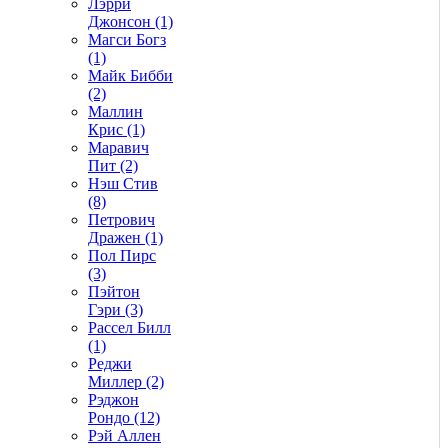
Лэрри
Джонсон (1)
Магси Богз
(1)
Майк Бибби
(2)
Маллин
Крис (1)
Маравич
Пит (2)
Нэш Стив
(8)
Петрович
Дражен (1)
Пол Пирс
(3)
Пэйтон
Гэри (3)
Рассел Билл
(1)
Реджи
Миллер (2)
Рэджон
Рондо (12)
Рэй Аллен