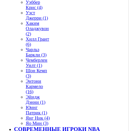
Уэббер
Крис (4)
Уэст
Джерри (1)
Хаким
Оладжувон
(2)
Хилл Грант
(6)
Чарльз
Баркли (3)
Чемберлен
Уилт (1)
Шон Кемп
(3)
Энтони
Кармело
(16)
Эйндж
Дэнни (1)
Юинг
Патрик (1)
Янг Ник (4)
Яо Мин (3)
СОВРЕМЕННЫЕ ИГРОКИ NBA