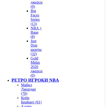
джерси
(9)
Big
Faces
Series
(13)
NBA +
Bape
(8)
Just
Don
шорты
(32)
Gold
Midas
2020
джерси
(0)
РЕТРО ИГРОКИ NBA
Майкл
Джордан
(70)
Коби
Брайант (61)
Аллен