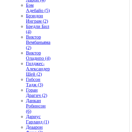
Бэм
Адебайо (5)
Брэндон
Инграм (2)
Бредли Бил
(4)
Виктор
Вембаньяма
(2)
Виктор
Оладипо (4)
Гилджес-
Александер
Шей (2)
Гибсон
Тадж (3)
Горан
Драгич (2)
Данкан
Робинсон
(6)
Дариус
Гарланд (1)
Деаарон