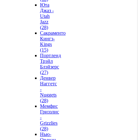
Юта
Джаз -
Utah
Jazz
(28)
Сакраменто
Кингз-
Kings
(15)
Портленд
Трэйл
Блэйзерс
(27)
Денвер
Наггетс
-
Nuggets
(28)
Мемфис
Гриззлис
-
Grizzlies
(28)
Нью-
Орлеан