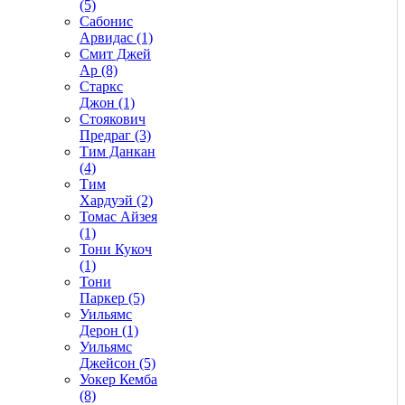
(5)
Сабонис
Арвидас (1)
Смит Джей
Ар (8)
Старкс
Джон (1)
Стоякович
Предраг (3)
Тим Данкан
(4)
Тим
Хардуэй (2)
Томас Айзея
(1)
Тони Кукоч
(1)
Тони
Паркер (5)
Уильямс
Дерон (1)
Уильямс
Джейсон (5)
Уокер Кемба
(8)