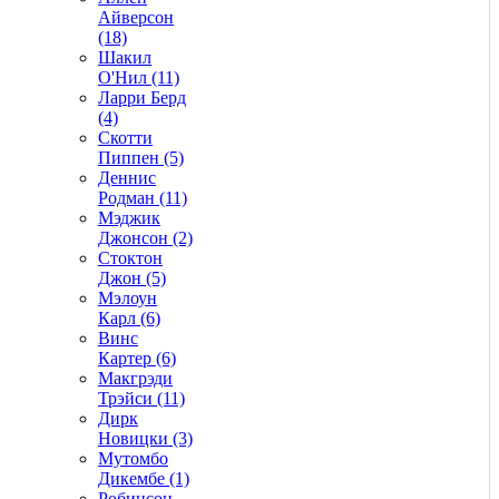
Айверсон
(18)
Шакил
О'Нил (11)
Ларри Берд
(4)
Скотти
Пиппен (5)
Деннис
Родман (11)
Мэджик
Джонсон (2)
Стоктон
Джон (5)
Мэлоун
Карл (6)
Винс
Картер (6)
Макгрэди
Трэйси (11)
Дирк
Новицки (3)
Мутомбо
Дикембе (1)
Робинсон