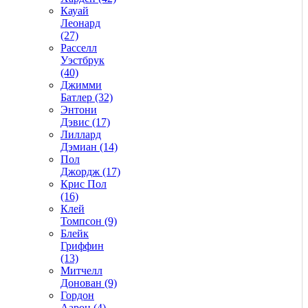
Кауай
Леонард
(27)
Расселл
Уэстбрук
(40)
Джимми
Батлер (32)
Энтони
Дэвис (17)
Лиллард
Дэмиан (14)
Пол
Джордж (17)
Крис Пол
(16)
Клей
Томпсон (9)
Блейк
Гриффин
(13)
Митчелл
Донован (9)
Гордон
Аарон (4)