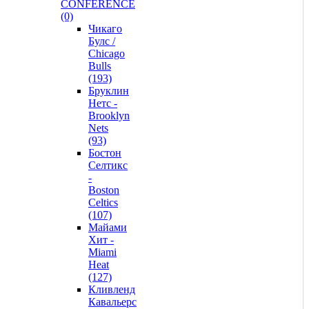
CONFERENCE
(0)
Чикаго
Булс /
Chicago
Bulls
(193)
Бруклин
Нетс -
Brooklyn
Nets
(93)
Бостон
Селтикс
-
Boston
Celtics
(107)
Майами
Хит -
Miami
Heat
(127)
Кливленд
Кавальерс