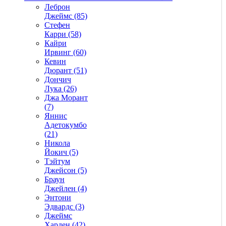
Леброн
Джеймс (85)
Стефен
Карри (58)
Кайри
Ирвинг (60)
Кевин
Дюрант (51)
Дончич
Лука (26)
Джа Морант
(7)
Яннис
Адетокумбо
(21)
Никола
Йокич (5)
Тэйтум
Джейсон (5)
Браун
Джейлен (4)
Энтони
Эдвардс (3)
Джеймс
Харден (42)