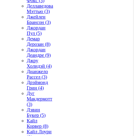
Фокс (3)
Деллаведова
Мэттью (3)
Джейлен
Брансон (3)
Джордан
Пул (5)
Демар
Дерозан (8)
Джордан
Деандре (9)
Джру
Холидэй (4)
Дианжело
Рассел (3)
Дрэймонд
Грин (4)
Дуг
Макдермотт
(3)
Дэвин
Букер (5)
Кайл
Корвер (8)
Кайл Лоури