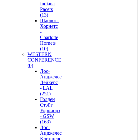
Indiana
Pacers
(13)
Шарлотт
Хорнетс
-
Charlotte
Hornets
(10)
WESTERN
CONFERENCE
(0)
Лос-
Анджелес
Лейкерс
- LAL
(251)
Голден
Стэйт
Уорриорз
- GSW
(163)
Лос-
Анджелес
Клипперс