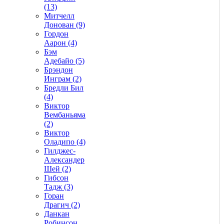
(13)
Митчелл
Донован (9)
Гордон
Аарон (4)
Бэм
Адебайо (5)
Брэндон
Инграм (2)
Бредли Бил
(4)
Виктор
Вембаньяма
(2)
Виктор
Оладипо (4)
Гилджес-
Александер
Шей (2)
Гибсон
Тадж (3)
Горан
Драгич (2)
Данкан
Робинсон