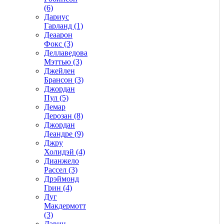
(6)
Дариус
Гарланд (1)
Деаарон
Фокс (3)
Деллаведова
Мэттью (3)
Джейлен
Брансон (3)
Джордан
Пул (5)
Демар
Дерозан (8)
Джордан
Деандре (9)
Джру
Холидэй (4)
Дианжело
Рассел (3)
Дрэймонд
Грин (4)
Дуг
Макдермотт
(3)
Дэвин