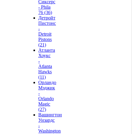
Сиксерс
- Phila
76 (36)
Детройт
Пистонс
-
Detroit
Pistons
(21)
Атланта
Хоукс
-
Atlanta
Hawks
(11)
Орландо
Мэджик
-
Orlando
Magic
(27)
Вашингтон
Уизардс
-
Washington