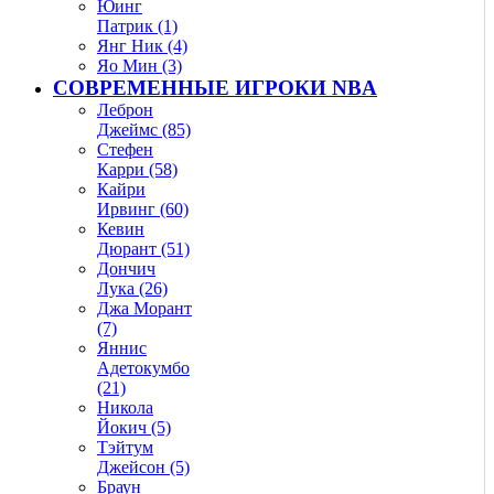
Юинг
Патрик (1)
Янг Ник (4)
Яо Мин (3)
СОВРЕМЕННЫЕ ИГРОКИ NBA
Леброн
Джеймс (85)
Стефен
Карри (58)
Кайри
Ирвинг (60)
Кевин
Дюрант (51)
Дончич
Лука (26)
Джа Морант
(7)
Яннис
Адетокумбо
(21)
Никола
Йокич (5)
Тэйтум
Джейсон (5)
Браун