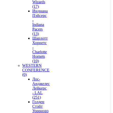
Wizards
(17)
Индиана
Пэйсерс
-
Indiana
Pacers
(13)
Шарлотт
Хорнетс
-
Charlotte
Hornets
(10)
WESTERN
CONFERENCE
(0)
Лос-
Анджелес
Лейкерс
- LAL
(251)
Голден
Стэйт
Уорриорз