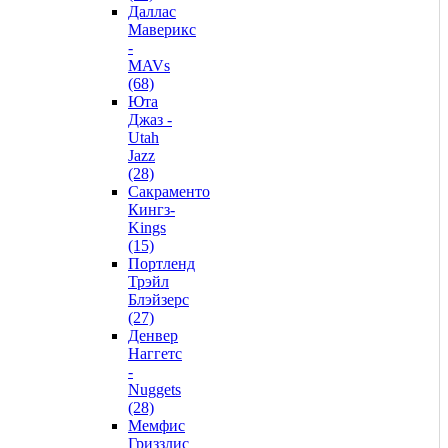
Даллас
Маверикс
-
MAVs
(68)
Юта
Джаз -
Utah
Jazz
(28)
Сакраменто
Кингз-
Kings
(15)
Портленд
Трэйл
Блэйзерс
(27)
Денвер
Наггетс
-
Nuggets
(28)
Мемфис
Гриззлис