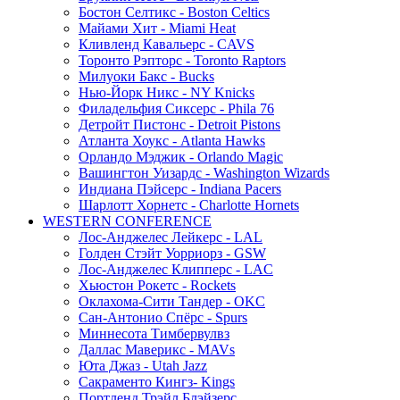
Бостон Селтикс - Boston Celtics
Майами Хит - Miami Heat
Кливленд Кавальерс - CAVS
Торонто Рэпторс - Toronto Raptors
Милуоки Бакс - Bucks
Нью-Йорк Никс - NY Knicks
Филадельфия Сиксерс - Phila 76
Детройт Пистонс - Detroit Pistons
Атланта Хоукс - Atlanta Hawks
Орландо Мэджик - Orlando Magic
Вашингтон Уизардс - Washington Wizards
Индиана Пэйсерс - Indiana Pacers
Шарлотт Хорнетс - Charlotte Hornets
WESTERN CONFERENCE
Лос-Анджелес Лейкерс - LAL
Голден Стэйт Уорриорз - GSW
Лос-Анджелес Клипперс - LAC
Хьюстон Рокетс - Rockets
Оклахома-Сити Тандер - OKC
Сан-Антонио Спёрс - Spurs
Миннесота Тимбервулвз
Даллас Маверикс - MAVs
Юта Джаз - Utah Jazz
Сакраменто Кингз- Kings
Портленд Трэйл Блэйзерс