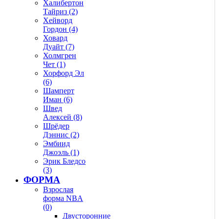
Халибертон
Тайриз (2)
Хейворд
Гордон (4)
Ховард
Дуайт (7)
Холмгрен
Чет (1)
Хорфорд Эл
(6)
Шамперт
Иман (6)
Швед
Алексей (8)
Шрёдер
Дэннис (2)
Эмбиид
Джоэль (1)
Эрик Бледсо
(3)
ФОРМА
Взрослая
форма NBA
(0)
Двусторонние