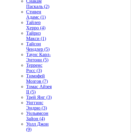
Сиакам
Паскаль (2)
Стивен
Адамс (1)
Тайлер
Херро (4)
Тайриз
Макси (1)
Тайсон
Чендлер (5)
Таунс Карл-
Энтони (5)
Терренс
Росс (3)
Тимофей
Мозгов (7)
Томас Айзея
II (5)
Трей Янг (3)
Уиггинс
Эндрю (3)
Уильямсон
Зайон (4)
Уолл Джон
(9)