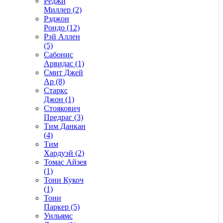
Реджи
Миллер (2)
Рэджон
Рондо (12)
Рэй Аллен
(5)
Сабонис
Арвидас (1)
Смит Джей
Ар (8)
Старкс
Джон (1)
Стоякович
Предраг (3)
Тим Данкан
(4)
Тим
Хардуэй (2)
Томас Айзея
(1)
Тони Кукоч
(1)
Тони
Паркер (5)
Уильямс