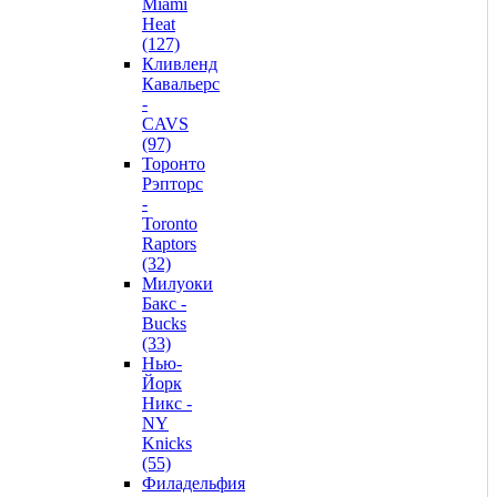
Miami
Heat
(127)
Кливленд
Кавальерс
-
CAVS
(97)
Торонто
Рэпторс
-
Toronto
Raptors
(32)
Милуоки
Бакс -
Bucks
(33)
Нью-
Йорк
Никс -
NY
Knicks
(55)
Филадельфия