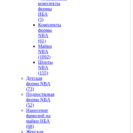
комплекты
формы
НБА
(5)
Комплекты
формы
NBA
(61)
Майки
NBA
(1092)
Шорты
NBA
(155)
Детская
форма NBA
(73)
Подростковая
форма NBA
(52)
Нанесение
фамилий на
майки НБА
(68)
Женская