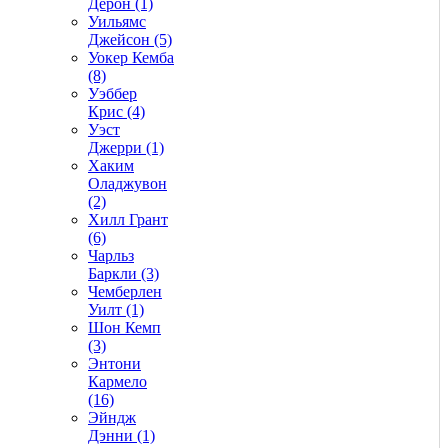
Дерон (1)
Уильямс
Джейсон (5)
Уокер Кемба
(8)
Уэббер
Крис (4)
Уэст
Джерри (1)
Хаким
Оладжувон
(2)
Хилл Грант
(6)
Чарльз
Баркли (3)
Чемберлен
Уилт (1)
Шон Кемп
(3)
Энтони
Кармело
(16)
Эйндж
Дэнни (1)