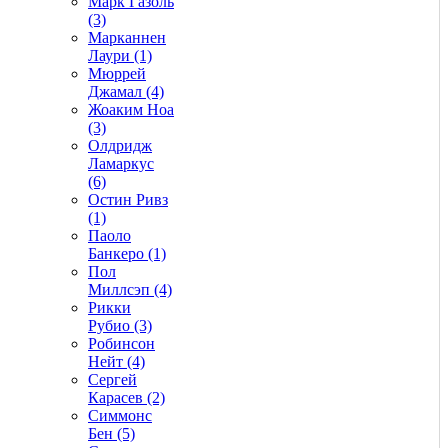
Марк Газоль
(3)
Марканнен
Лаури (1)
Мюррей
Джамал (4)
Жоаким Ноа
(3)
Олдридж
Ламаркус
(6)
Остин Ривз
(1)
Паоло
Банкеро (1)
Пол
Миллсэп (4)
Рикки
Рубио (3)
Робинсон
Нейт (4)
Сергей
Карасев (2)
Симмонс
Бен (5)