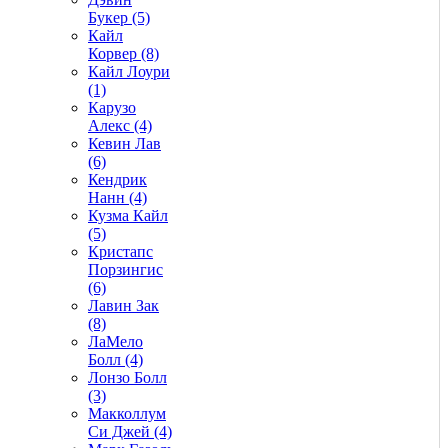
Букер (5)
Кайл
Корвер (8)
Кайл Лоури
(1)
Карузо
Алекс (4)
Кевин Лав
(6)
Кендрик
Нанн (4)
Кузма Кайл
(5)
Кристапс
Порзингис
(6)
Лавин Зак
(8)
ЛаМело
Болл (4)
Лонзо Болл
(3)
Макколлум
Си Джей (4)