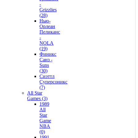
-
Grizzlies
(28)
Нью-
Орлеан
Пеликанс
-
NOLA
(19)
Финикс
Санз -
Suns
(30)
Сиэттл
Суперсоникс
(7)
All Star
Games (3)
1989
All
Star
Game
NBA
(0)
1991