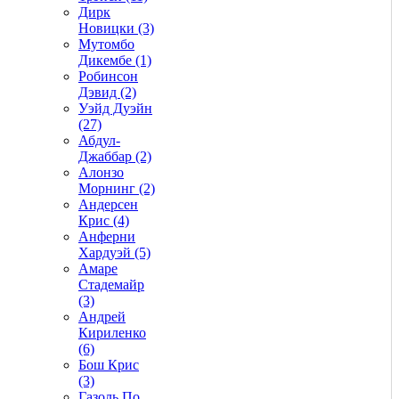
Дирк
Новицки (3)
Мутомбо
Дикембе (1)
Робинсон
Дэвид (2)
Уэйд Дуэйн
(27)
Абдул-
Джаббар (2)
Алонзо
Морнинг (2)
Андерсен
Крис (4)
Анферни
Xардуэй (5)
Амаре
Стадемайр
(3)
Андрей
Кириленко
(6)
Бош Крис
(3)
Газоль По