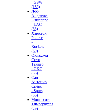
- GSW
(163)
Лос-
Анджелес
Клипперс
- LAC
(55)
Хьюстон
Рокетс
-
Rockets
(69)
Оклахома-
Сити
Тандер
- OKC
(56)
Сан-
Антонио
Спёрс
- Spurs
(56)
Миннесота
Тимбервулвз
(29)