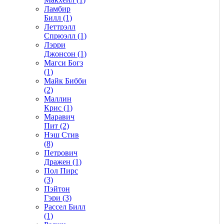
Ламбир
Билл (1)
Леттрэлл
Спрюэлл (1)
Лэрри
Джонсон (1)
Магси Богз
(1)
Майк Бибби
(2)
Маллин
Крис (1)
Маравич
Пит (2)
Нэш Стив
(8)
Петрович
Дражен (1)
Пол Пирс
(3)
Пэйтон
Гэри (3)
Рассел Билл
(1)