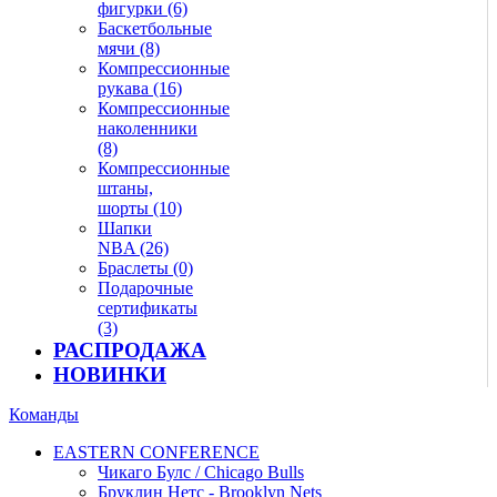
фигурки (6)
Баскетбольные
мячи (8)
Компрессионные
рукава (16)
Компрессионные
наколенники
(8)
Компрессионные
штаны,
шорты (10)
Шапки
NBA (26)
Браслеты (0)
Подарочные
сертификаты
(3)
РАСПРОДАЖА
НОВИНКИ
Команды
EASTERN CONFERENCE
Чикаго Булс / Chicago Bulls
Бруклин Нетс - Brooklyn Nets