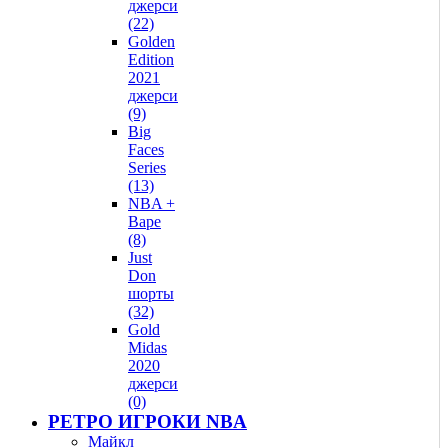
джерси
(22)
Golden
Edition
2021
джерси
(9)
Big
Faces
Series
(13)
NBA +
Bape
(8)
Just
Don
шорты
(32)
Gold
Midas
2020
джерси
(0)
РЕТРО ИГРОКИ NBA
Майкл