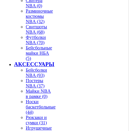
Свитера
NBA (0)
Разминочные
костюмы
NBA (32)
Свитшоты
NBA (68)
Футболки
NBA (70)
Бейсбольные
майки НБА
(5)
АКСЕССУАРЫ
Бейсболки
NBA (93)
Постеры
NBA (37)
Майки NBA
в рамке (0)
Носки
баскетбольные
(44)
Рюкзаки и
сумки (31)
Игрушечные