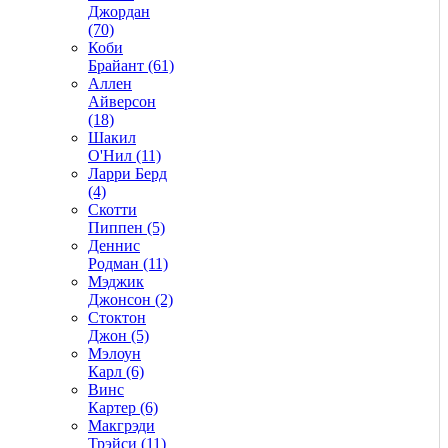
Джордан
(70)
Коби
Брайант (61)
Аллен
Айверсон
(18)
Шакил
О'Нил (11)
Ларри Берд
(4)
Скотти
Пиппен (5)
Деннис
Родман (11)
Мэджик
Джонсон (2)
Стоктон
Джон (5)
Мэлоун
Карл (6)
Винс
Картер (6)
Макгрэди
Трэйси (11)