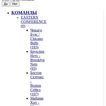
КОМАНДЫ
EASTERN
CONFERENCE
(0)
Чикаго
Булс /
Chicago
Bulls
(193)
Бруклин
Нетс -
Brooklyn
Nets
(93)
Бостон
Селтикс
-
Boston
Celtics
(107)
Майами
Хит -