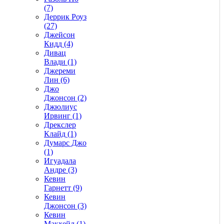
(7)
Деррик Роуз
(27)
Джейсон
Кидд (4)
Дивац
Влади (1)
Джереми
Лин (6)
Джо
Джонсон (2)
Джюлиус
Ирвинг (1)
Дрекслер
Клайд (1)
Думарс Джо
(1)
Игуадала
Андре (3)
Кевин
Гарнетт (9)
Кевин
Джонсон (3)
Кевин
Макхейл (1)