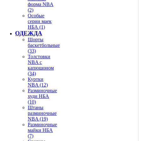
форма NBA
(2)
Особые
серии маек
НБА (1)
ОДЕЖДА
Шорты
баскетбольные
(33)
Толстовки
NBA с
капюшоном
(34)
Куртки
NBA (12)
Разминочные
худи НБА
(10)
Штаны
разминочные
NBA (19)
Разминочные
майки НБА
(7)