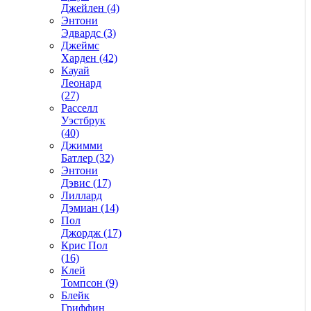
Джейлен (4)
Энтони
Эдвардс (3)
Джеймс
Харден (42)
Кауай
Леонард
(27)
Расселл
Уэстбрук
(40)
Джимми
Батлер (32)
Энтони
Дэвис (17)
Лиллард
Дэмиан (14)
Пол
Джордж (17)
Крис Пол
(16)
Клей
Томпсон (9)
Блейк
Гриффин