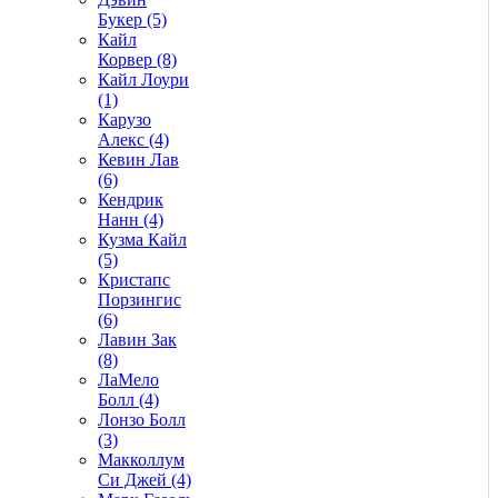
Букер (5)
Кайл
Корвер (8)
Кайл Лоури
(1)
Карузо
Алекс (4)
Кевин Лав
(6)
Кендрик
Нанн (4)
Кузма Кайл
(5)
Кристапс
Порзингис
(6)
Лавин Зак
(8)
ЛаМело
Болл (4)
Лонзо Болл
(3)
Макколлум
Си Джей (4)