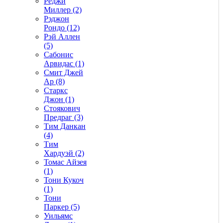
Реджи
Миллер (2)
Рэджон
Рондо (12)
Рэй Аллен
(5)
Сабонис
Арвидас (1)
Смит Джей
Ар (8)
Старкс
Джон (1)
Стоякович
Предраг (3)
Тим Данкан
(4)
Тим
Хардуэй (2)
Томас Айзея
(1)
Тони Кукоч
(1)
Тони
Паркер (5)
Уильямс