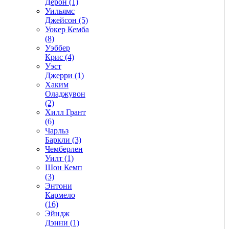
Дерон (1)
Уильямс
Джейсон (5)
Уокер Кемба
(8)
Уэббер
Крис (4)
Уэст
Джерри (1)
Хаким
Оладжувон
(2)
Хилл Грант
(6)
Чарльз
Баркли (3)
Чемберлен
Уилт (1)
Шон Кемп
(3)
Энтони
Кармело
(16)
Эйндж
Дэнни (1)