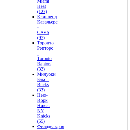
Miami
Heat
(127)
Кливленд
Кавальерс
-
CAVS
(97)
Торонто
Рэпторс
-
Toronto
Raptors
(32)
Милуоки
Бакс -
Bucks
(33)
Нью-
Йорк
Никс -
NY
Knicks
(55)
Филадельфия