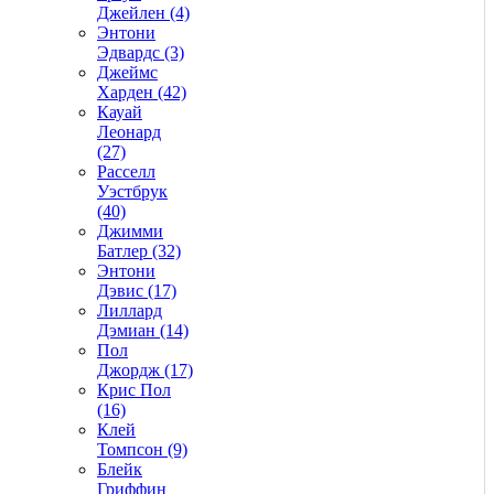
Джейлен (4)
Энтони
Эдвардс (3)
Джеймс
Харден (42)
Кауай
Леонард
(27)
Расселл
Уэстбрук
(40)
Джимми
Батлер (32)
Энтони
Дэвис (17)
Лиллард
Дэмиан (14)
Пол
Джордж (17)
Крис Пол
(16)
Клей
Томпсон (9)
Блейк
Гриффин