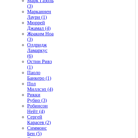
Марк Газоль
(3)
Марканнен
Лаури (1)
Мюррей
Джамал (4)
Жоаким Ноа
(3)
Олдридж
Ламаркус
(6)
Остин Ривз
(1)
Паоло
Банкеро (1)
Пол
Миллсэп (4)
Рикки
Рубио (3)
Робинсон
Нейт (4)
Сергей
Карасев (2)
Симмонс
Бен (5)