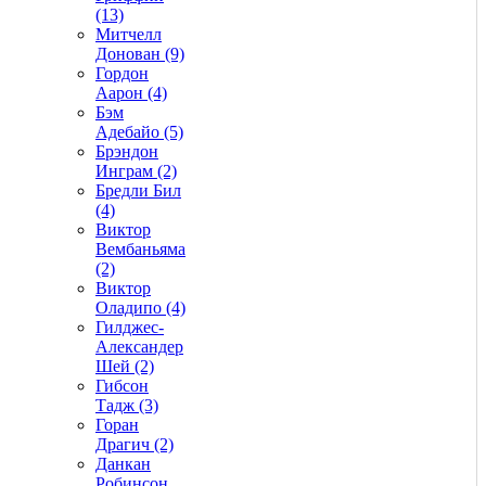
(13)
Митчелл
Донован (9)
Гордон
Аарон (4)
Бэм
Адебайо (5)
Брэндон
Инграм (2)
Бредли Бил
(4)
Виктор
Вембаньяма
(2)
Виктор
Оладипо (4)
Гилджес-
Александер
Шей (2)
Гибсон
Тадж (3)
Горан
Драгич (2)
Данкан
Робинсон