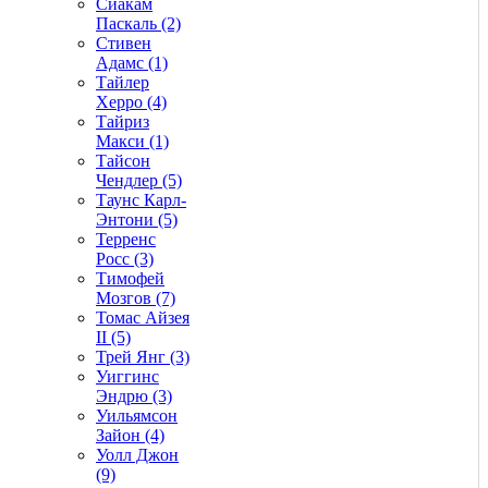
Сиакам
Паскаль (2)
Стивен
Адамс (1)
Тайлер
Херро (4)
Тайриз
Макси (1)
Тайсон
Чендлер (5)
Таунс Карл-
Энтони (5)
Терренс
Росс (3)
Тимофей
Мозгов (7)
Томас Айзея
II (5)
Трей Янг (3)
Уиггинс
Эндрю (3)
Уильямсон
Зайон (4)
Уолл Джон
(9)