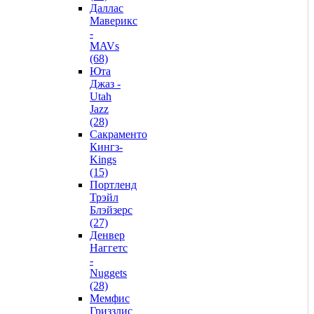
Даллас
Маверикс
-
MAVs
(68)
Юта
Джаз -
Utah
Jazz
(28)
Сакраменто
Кингз-
Kings
(15)
Портленд
Трэйл
Блэйзерс
(27)
Денвер
Наггетс
-
Nuggets
(28)
Мемфис
Гриззлис