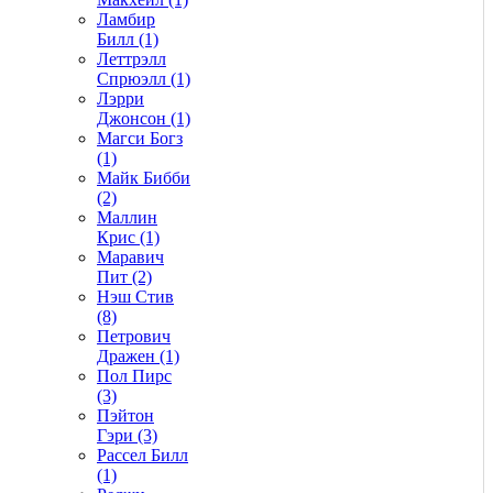
Ламбир
Билл (1)
Леттрэлл
Спрюэлл (1)
Лэрри
Джонсон (1)
Магси Богз
(1)
Майк Бибби
(2)
Маллин
Крис (1)
Маравич
Пит (2)
Нэш Стив
(8)
Петрович
Дражен (1)
Пол Пирс
(3)
Пэйтон
Гэри (3)
Рассел Билл
(1)