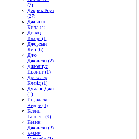
(7)
Деррик Роуз
(27)
Джейсон
Кидд (4)
Дивац
Влади (1)
Джереми
Лин (6)
Джо
Джонсон (2)
Джюлиус
Ирвинг (1)
Дрекслер
Клайд (1)
Думарс Джо
(1)
Игуадала
Андре (3)
Кевин
Гарнетт (9)
Кевин
Джонсон (3)
Кевин
Макхейл (1)