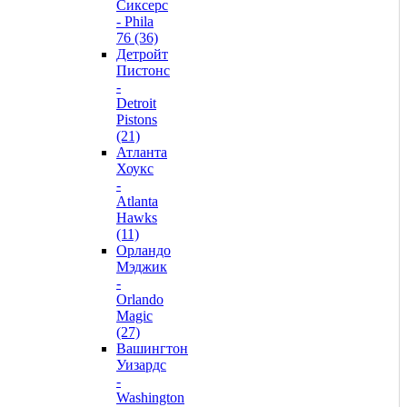
Сиксерс
- Phila
76 (36)
Детройт
Пистонс
-
Detroit
Pistons
(21)
Атланта
Хоукс
-
Atlanta
Hawks
(11)
Орландо
Мэджик
-
Orlando
Magic
(27)
Вашингтон
Уизардс
-
Washington