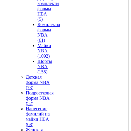
комплекты
формы
НБА
(5)
Комплекты
формы
NBA
(61)
Майки
NBA
(1092)
Шорты
NBA
(155)
Детская
форма NBA
(73)
Подростковая
форма NBA
(52)
Нанесение
фамилий на
майки НБА
(68)
Женская