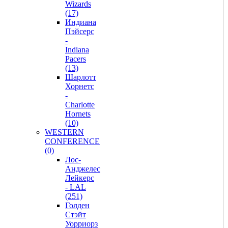
Wizards
(17)
Индиана
Пэйсерс
-
Indiana
Pacers
(13)
Шарлотт
Хорнетс
-
Charlotte
Hornets
(10)
WESTERN
CONFERENCE
(0)
Лос-
Анджелес
Лейкерс
- LAL
(251)
Голден
Стэйт
Уорриорз