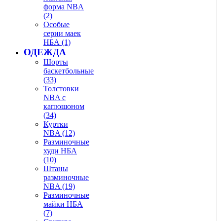
форма NBA
(2)
Особые
серии маек
НБА (1)
ОДЕЖДА
Шорты
баскетбольные
(33)
Толстовки
NBA с
капюшоном
(34)
Куртки
NBA (12)
Разминочные
худи НБА
(10)
Штаны
разминочные
NBA (19)
Разминочные
майки НБА
(7)