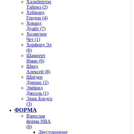
Халибертон
Тайриз (2)
Хейворд
Гордон (4)
Ховард
Дуайт (7)
Холмгрен
Чет (1)
Хорфорд Эл
(6)
Шамперт
Иман (6)
Швед
Алексей (8)
Шрёдер
Дэннис (2)
Эмбиид
Джоэль (1)
Эрик Бледсо
(3)
ФОРМА
Взрослая
форма NBA
(0)
Двусторонние