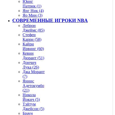
Юинг
Патрик (1)
Янг Ник (4)
Яо Мин (3)
СОВРЕМЕННЫЕ ИГРОКИ NBA
Леброн
Джеймс (85)
Стефен
Карри (58)
Кайри
Ирвинг (60)
Кевин
Дюрант (51)
Дончич
Лука (26)
Джа Морант
(7)
Яннис
Адетокумбо
(21)
Никола
Йокич (5)
Тэйтум
Джейсон (5)
Браун