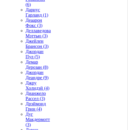
(6)
Дариус
Гарланд (1)
Деаарон
Фокс (3)
Деллаведова
Мэттью (3)
Джейлен
Брансон (3)
Джордан
Пул (5)
Демар
Дерозан (8)
Джордан
Деандре (9)
Джру
Холидэй (4)
Дианжело
Рассел (3)
Дрэймонд
Грин (4)
Дуг
Макдермотт
(3)
Дэвин