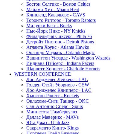
Бостон Селтикс - Boston Celtics
Майами Хит - Miami Heat
Кливленд Кавальерс - CAVS
Торонто Рэпторс - Toronto Raptors
Милуоки Бакс - Bucks
Нью-Йорк Никс - NY Knicks
Филадельфия Сиксерс - Phila 76
Детройт Пистонс - Detroit Pistons
Атланта Хоукс - Atlanta Hawks
Орландо Мэджик - Orlando Magic
Вашингтон Уизардс - Washington Wizards
Индиана Пэйсерс - Indiana Pacers
Шарлотт Хорнетс - Charlotte Hornets
WESTERN CONFERENCE
Лос-Анджелес Лейкерс - LAL
Голден Стэйт Уорриорз - GSW
Лос-Анджелес Клипперс - LAC
Хьюстон Рокетс - Rockets
Оклахома-Сити Тандер - OKC
Сан-Антонио Спёрс - Spurs
Миннесота Тимбервулвз
Даллас Маверикс - MAVs
Юта Джаз - Utah Jazz
Сакраменто Кингз- Kings
Портленд Трэйл Блэйзерс