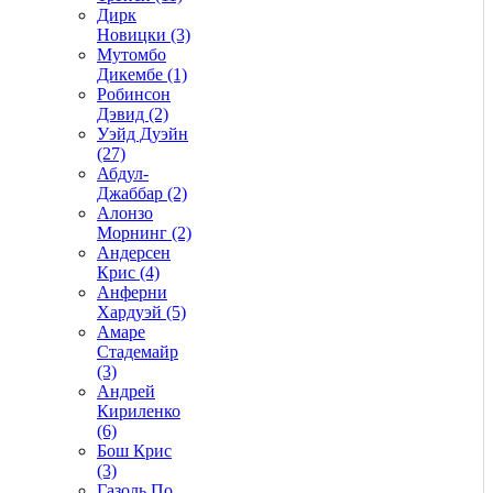
Дирк
Новицки (3)
Мутомбо
Дикембе (1)
Робинсон
Дэвид (2)
Уэйд Дуэйн
(27)
Абдул-
Джаббар (2)
Алонзо
Морнинг (2)
Андерсен
Крис (4)
Анферни
Xардуэй (5)
Амаре
Стадемайр
(3)
Андрей
Кириленко
(6)
Бош Крис
(3)
Газоль По