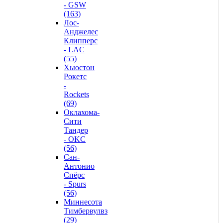
- GSW
(163)
Лос-
Анджелес
Клипперс
- LAC
(55)
Хьюстон
Рокетс
-
Rockets
(69)
Оклахома-
Сити
Тандер
- OKC
(56)
Сан-
Антонио
Спёрс
- Spurs
(56)
Миннесота
Тимбервулвз
(29)