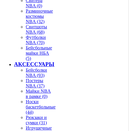
Свитера
NBA (0)
Разминочные
костюмы
NBA (32)
Свитшоты
NBA (68)
Футболки
NBA (70)
Бейсбольные
майки НБА
(5)
АКСЕССУАРЫ
Бейсболки
NBA (93)
Постеры
NBA (37)
Майки NBA
в рамке (0)
Носки
баскетбольные
(44)
Рюкзаки и
сумки (31)
Игрушечные