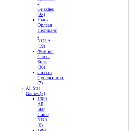
-
Grizzlies
(28)
Нью-
Орлеан
Пеликанс
-
NOLA
(19)
Финикс
Санз -
Suns
(30)
Сиэттл
Суперсоникс
(7)
All Star
Games (3)
1989
All
Star
Game
NBA
(0)
1991