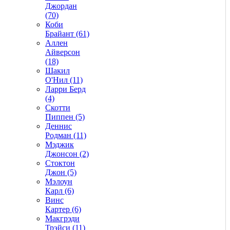
Джордан
(70)
Коби
Брайант (61)
Аллен
Айверсон
(18)
Шакил
О'Нил (11)
Ларри Берд
(4)
Скотти
Пиппен (5)
Деннис
Родман (11)
Мэджик
Джонсон (2)
Стоктон
Джон (5)
Мэлоун
Карл (6)
Винс
Картер (6)
Макгрэди
Трэйси (11)