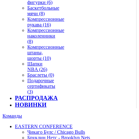
фигурки (6)
Баскетбольные
мячи (8)
Компрессионные
рукава (16)
Компрессионные
наколенники
(8)
Компрессионные
штаны,
шорты (10)
Шапки
NBA (26)
Браслеты (0)
Подарочные
сертификаты
(3)
РАСПРОДАЖА
НОВИНКИ
Команды
EASTERN CONFERENCE
Чикаго Булс / Chicago Bulls
Бруклин Нетс - Brooklyn Nets