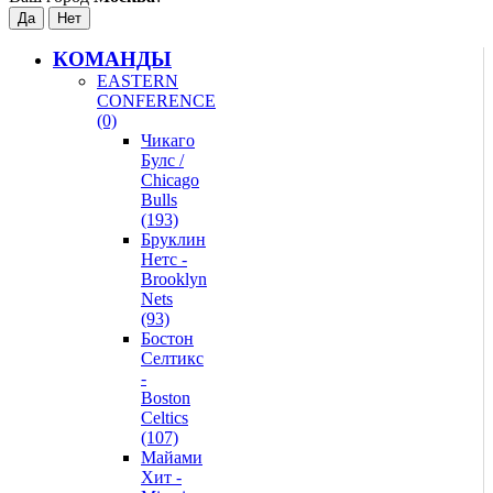
КОМАНДЫ
EASTERN
CONFERENCE
(0)
Чикаго
Булс /
Chicago
Bulls
(193)
Бруклин
Нетс -
Brooklyn
Nets
(93)
Бостон
Селтикс
-
Boston
Celtics
(107)
Майами
Хит -