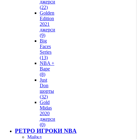
джерси
(22)
Golden
Edition
2021
джерси
(9)
Big
Faces
Series
(13)
NBA +
Bape
(8)
Just
Don
шорты
(32)
Gold
Midas
2020
джерси
(0)
РЕТРО ИГРОКИ NBA
Майкл