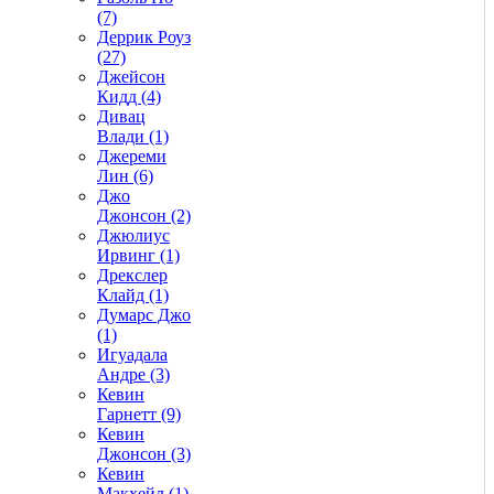
(7)
Деррик Роуз
(27)
Джейсон
Кидд (4)
Дивац
Влади (1)
Джереми
Лин (6)
Джо
Джонсон (2)
Джюлиус
Ирвинг (1)
Дрекслер
Клайд (1)
Думарс Джо
(1)
Игуадала
Андре (3)
Кевин
Гарнетт (9)
Кевин
Джонсон (3)
Кевин
Макхейл (1)