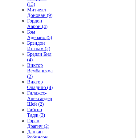
(13)
Митчелл
Донован (9)
Гордон
Аарон (4)
Бэм
Адебайо (5)
Брэндон
Инграм (2)
Бредли Бил
(4)
Виктор
Вембаньяма
(2)
Виктор
Оладипо (4)
Гилджес-
Александер
Шей (2)
Гибсон
Тадж (3)
Горан
Драгич (2)
Данкан
Робинсон