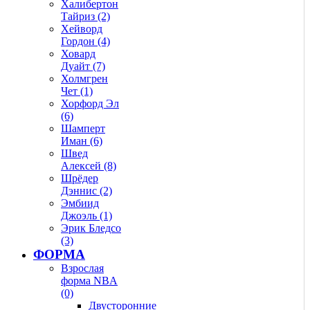
Халибертон
Тайриз (2)
Хейворд
Гордон (4)
Ховард
Дуайт (7)
Холмгрен
Чет (1)
Хорфорд Эл
(6)
Шамперт
Иман (6)
Швед
Алексей (8)
Шрёдер
Дэннис (2)
Эмбиид
Джоэль (1)
Эрик Бледсо
(3)
ФОРМА
Взрослая
форма NBA
(0)
Двусторонние