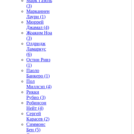
Марк Газоль
(3)
Марканнен
Лаури (1)
Мюррей
Джамал (4)
Жоаким Ноа
(3)
Олдридж
Ламаркус
(6)
Остин Ривз
(1)
Паоло
Банкеро (1)
Пол
Миллсэп (4)
Рикки
Рубио (3)
Робинсон
Нейт (4)
Сергей
Карасев (2)
Симмонс
Бен (5)