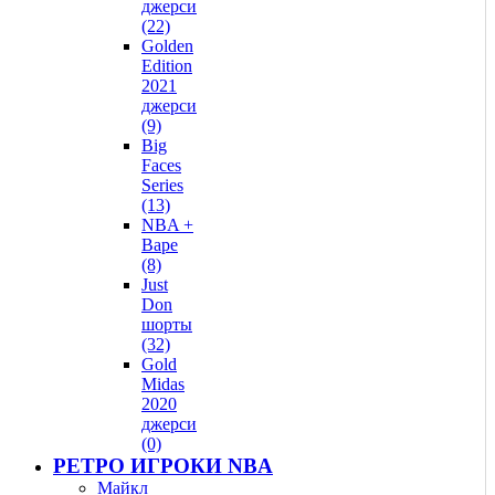
джерси
(22)
Golden
Edition
2021
джерси
(9)
Big
Faces
Series
(13)
NBA +
Bape
(8)
Just
Don
шорты
(32)
Gold
Midas
2020
джерси
(0)
РЕТРО ИГРОКИ NBA
Майкл