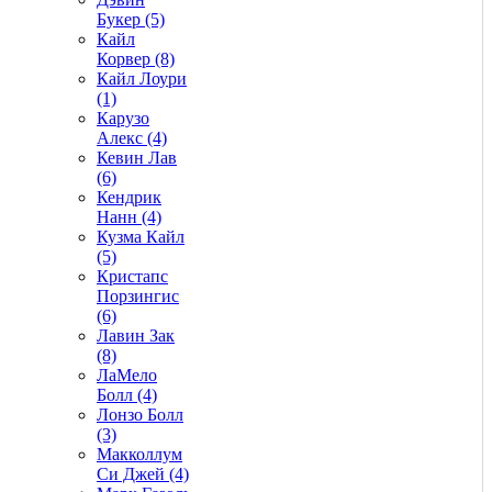
Букер (5)
Кайл
Корвер (8)
Кайл Лоури
(1)
Карузо
Алекс (4)
Кевин Лав
(6)
Кендрик
Нанн (4)
Кузма Кайл
(5)
Кристапс
Порзингис
(6)
Лавин Зак
(8)
ЛаМело
Болл (4)
Лонзо Болл
(3)
Макколлум
Си Джей (4)