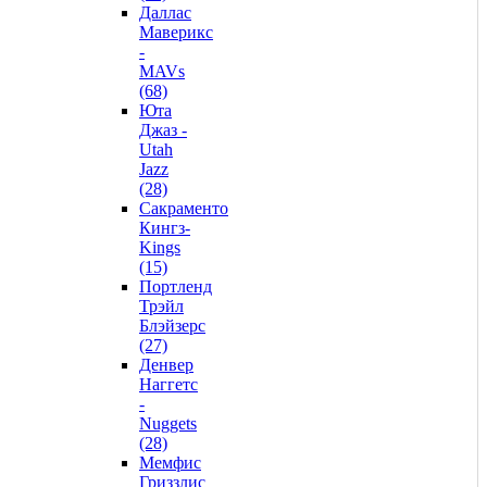
Даллас
Маверикс
-
MAVs
(68)
Юта
Джаз -
Utah
Jazz
(28)
Сакраменто
Кингз-
Kings
(15)
Портленд
Трэйл
Блэйзерс
(27)
Денвер
Наггетс
-
Nuggets
(28)
Мемфис
Гриззлис