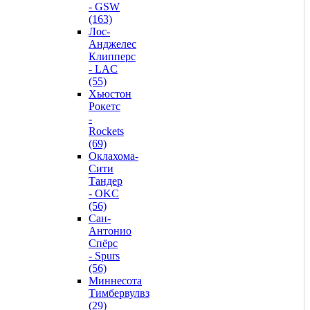
- GSW
(163)
Лос-
Анджелес
Клипперс
- LAC
(55)
Хьюстон
Рокетс
-
Rockets
(69)
Оклахома-
Сити
Тандер
- OKC
(56)
Сан-
Антонио
Спёрс
- Spurs
(56)
Миннесота
Тимбервулвз
(29)