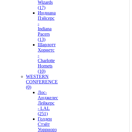
Wizards
(17)
Индиана
Пэйсерс
-
Indiana
Pacers
(13)
Шарлотт
Хорнетс
-
Charlotte
Hornets
(10)
WESTERN
CONFERENCE
(0)
Лос-
Анджелес
Лейкерс
- LAL
(251)
Голден
Стэйт
Уорриорз