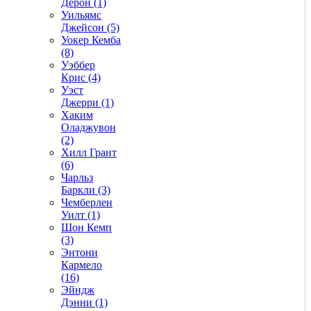
Дерон (1)
Уильямс
Джейсон (5)
Уокер Кемба
(8)
Уэббер
Крис (4)
Уэст
Джерри (1)
Хаким
Оладжувон
(2)
Хилл Грант
(6)
Чарльз
Баркли (3)
Чемберлен
Уилт (1)
Шон Кемп
(3)
Энтони
Кармело
(16)
Эйндж
Дэнни (1)