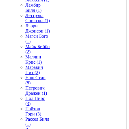
Ламбир
Билл (1)
Леттрэлл
Спрюэлл (1)
Лэрри
Джонсон (1)
Магси Богз
(1)
Майк Бибби
(2)
Маллин
Крис (1)
Маравич
Пит (2)
Нэш Стив
(8)
Петрович
Дражен (1)
Пол Пирс
(3)
Пэйтон
Гэри (3)
Рассел Билл
(1)