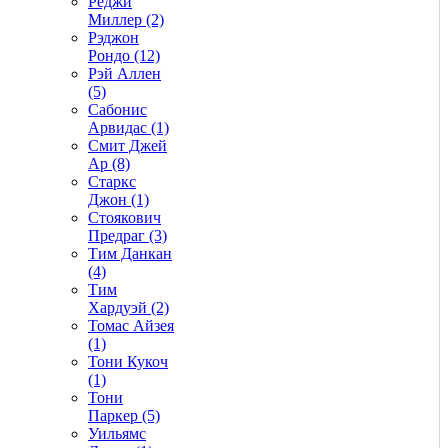
Реджи
Миллер (2)
Рэджон
Рондо (12)
Рэй Аллен
(5)
Сабонис
Арвидас (1)
Смит Джей
Ар (8)
Старкс
Джон (1)
Стоякович
Предраг (3)
Тим Данкан
(4)
Тим
Хардуэй (2)
Томас Айзея
(1)
Тони Кукоч
(1)
Тони
Паркер (5)
Уильямс