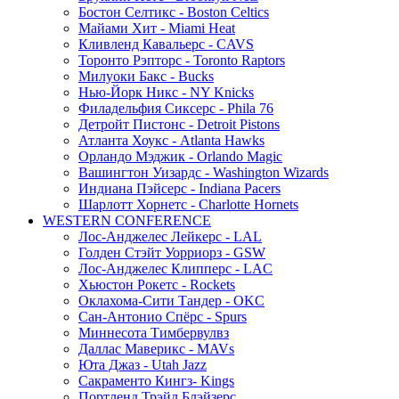
Бостон Селтикс - Boston Celtics
Майами Хит - Miami Heat
Кливленд Кавальерс - CAVS
Торонто Рэпторс - Toronto Raptors
Милуоки Бакс - Bucks
Нью-Йорк Никс - NY Knicks
Филадельфия Сиксерс - Phila 76
Детройт Пистонс - Detroit Pistons
Атланта Хоукс - Atlanta Hawks
Орландо Мэджик - Orlando Magic
Вашингтон Уизардс - Washington Wizards
Индиана Пэйсерс - Indiana Pacers
Шарлотт Хорнетс - Charlotte Hornets
WESTERN CONFERENCE
Лос-Анджелес Лейкерс - LAL
Голден Стэйт Уорриорз - GSW
Лос-Анджелес Клипперс - LAC
Хьюстон Рокетс - Rockets
Оклахома-Сити Тандер - OKC
Сан-Антонио Спёрс - Spurs
Миннесота Тимбервулвз
Даллас Маверикс - MAVs
Юта Джаз - Utah Jazz
Сакраменто Кингз- Kings
Портленд Трэйл Блэйзерс