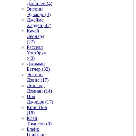
Джейлен (4)
Энтони
Эдвардс (3)
Джеймс
Харден (42)
Кауай
Леонард
(27)
Расселл
Уэстбрук
(40)
Джимми
Батлер (32)
Энтони
Дэвис (17)
Лиллард
Дэмиан (14)
Пол
Джордж (17)
Крис Пол
(16)
Клей
Томпсон (9)
Блейк
Гриффин