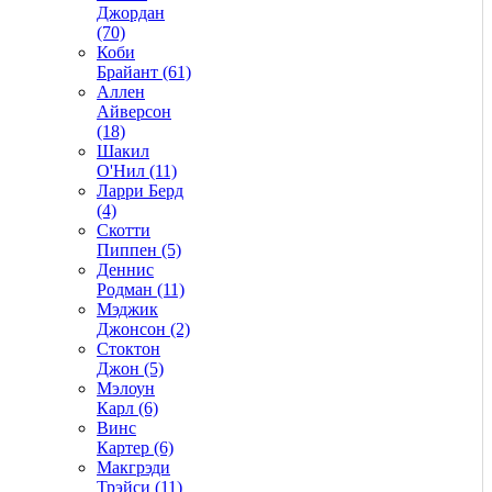
Джордан
(70)
Коби
Брайант (61)
Аллен
Айверсон
(18)
Шакил
О'Нил (11)
Ларри Берд
(4)
Скотти
Пиппен (5)
Деннис
Родман (11)
Мэджик
Джонсон (2)
Стоктон
Джон (5)
Мэлоун
Карл (6)
Винс
Картер (6)
Макгрэди
Трэйси (11)