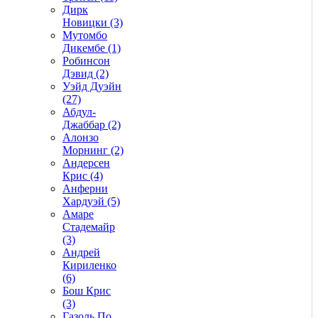
Дирк
Новицки (3)
Мутомбо
Дикембе (1)
Робинсон
Дэвид (2)
Уэйд Дуэйн
(27)
Абдул-
Джаббар (2)
Алонзо
Морнинг (2)
Андерсен
Крис (4)
Анферни
Xардуэй (5)
Амаре
Стадемайр
(3)
Андрей
Кириленко
(6)
Бош Крис
(3)
Газоль По