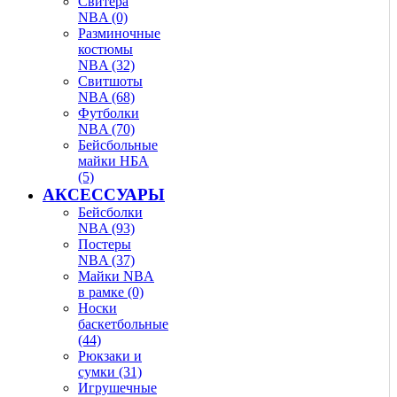
Свитера
NBA (0)
Разминочные
костюмы
NBA (32)
Свитшоты
NBA (68)
Футболки
NBA (70)
Бейсбольные
майки НБА
(5)
АКСЕССУАРЫ
Бейсболки
NBA (93)
Постеры
NBA (37)
Майки NBA
в рамке (0)
Носки
баскетбольные
(44)
Рюкзаки и
сумки (31)
Игрушечные