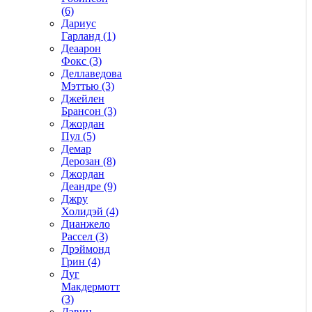
(6)
Дариус
Гарланд (1)
Деаарон
Фокс (3)
Деллаведова
Мэттью (3)
Джейлен
Брансон (3)
Джордан
Пул (5)
Демар
Дерозан (8)
Джордан
Деандре (9)
Джру
Холидэй (4)
Дианжело
Рассел (3)
Дрэймонд
Грин (4)
Дуг
Макдермотт
(3)
Дэвин