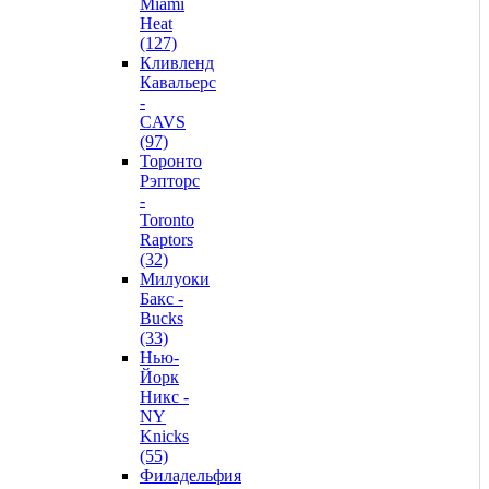
Miami
Heat
(127)
Кливленд
Кавальерс
-
CAVS
(97)
Торонто
Рэпторс
-
Toronto
Raptors
(32)
Милуоки
Бакс -
Bucks
(33)
Нью-
Йорк
Никс -
NY
Knicks
(55)
Филадельфия