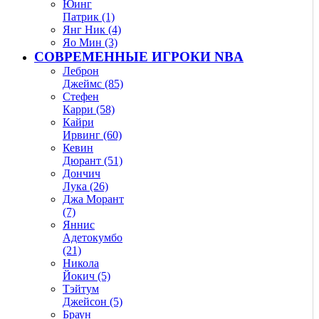
Юинг
Патрик (1)
Янг Ник (4)
Яо Мин (3)
СОВРЕМЕННЫЕ ИГРОКИ NBA
Леброн
Джеймс (85)
Стефен
Карри (58)
Кайри
Ирвинг (60)
Кевин
Дюрант (51)
Дончич
Лука (26)
Джа Морант
(7)
Яннис
Адетокумбо
(21)
Никола
Йокич (5)
Тэйтум
Джейсон (5)
Браун