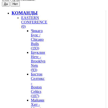
КОМАНДЫ
EASTERN
CONFERENCE
(0)
Чикаго
Булс /
Chicago
Bulls
(193)
Бруклин
Нетс -
Brooklyn
Nets
(93)
Бостон
Селтикс
-
Boston
Celtics
(107)
Майами
Хит -