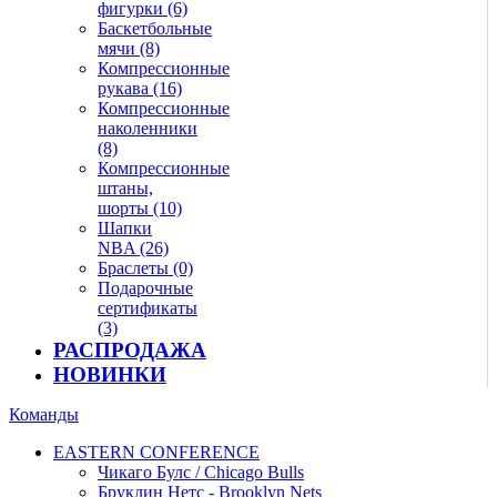
фигурки (6)
Баскетбольные
мячи (8)
Компрессионные
рукава (16)
Компрессионные
наколенники
(8)
Компрессионные
штаны,
шорты (10)
Шапки
NBA (26)
Браслеты (0)
Подарочные
сертификаты
(3)
РАСПРОДАЖА
НОВИНКИ
Команды
EASTERN CONFERENCE
Чикаго Булс / Chicago Bulls
Бруклин Нетс - Brooklyn Nets