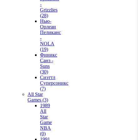
-
Grizzlies
(28)
Нью-
Орлеан
Пеликанс
-
NOLA
(19)
Финикс
Санз -
Suns
(30)
Сиэттл
Суперсоникс
(7)
All Star
Games (3)
1989
All
Star
Game
NBA
(0)
1991