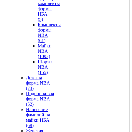
комплекты
формы
НБА
(5)
Комплекты
формы
NBA
(61)
Майки
NBA
(1092)
Шорты
NBA
(155)
Детская
форма NBA
(73)
Подростковая
форма NBA
(52)
Нанесение
фамилий на
майки НБА
(68)
Женская