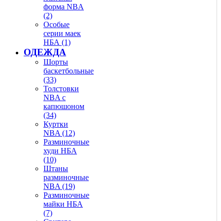
форма NBA
(2)
Особые
серии маек
НБА (1)
ОДЕЖДА
Шорты
баскетбольные
(33)
Толстовки
NBA с
капюшоном
(34)
Куртки
NBA (12)
Разминочные
худи НБА
(10)
Штаны
разминочные
NBA (19)
Разминочные
майки НБА
(7)