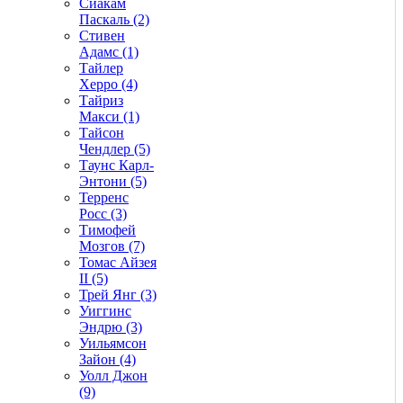
Сиакам
Паскаль (2)
Стивен
Адамс (1)
Тайлер
Херро (4)
Тайриз
Макси (1)
Тайсон
Чендлер (5)
Таунс Карл-
Энтони (5)
Терренс
Росс (3)
Тимофей
Мозгов (7)
Томас Айзея
II (5)
Трей Янг (3)
Уиггинс
Эндрю (3)
Уильямсон
Зайон (4)
Уолл Джон
(9)