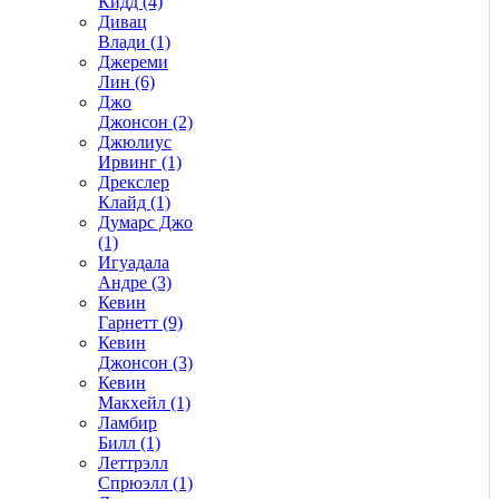
Кидд (4)
Дивац
Влади (1)
Джереми
Лин (6)
Джо
Джонсон (2)
Джюлиус
Ирвинг (1)
Дрекслер
Клайд (1)
Думарс Джо
(1)
Игуадала
Андре (3)
Кевин
Гарнетт (9)
Кевин
Джонсон (3)
Кевин
Макхейл (1)
Ламбир
Билл (1)
Леттрэлл
Спрюэлл (1)