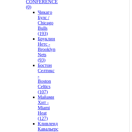
CONFERENCE
(0)
Чикаго
Булс /
Chicago
Bulls
(193)
Бруклин
Нетс -
Brooklyn
Nets
(93)
Бостон
Селтикс
-
Boston
Celtics
(107)
Майами
Хит -
Miami
Heat
(127)
Кливленд
Кавальерс