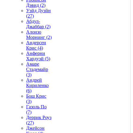
Дэвид (2)
Уэйд Дуэйн
(27)
Абдул-
Джаббар (2)
Алонзо
Морнинг (2)
Андерсен
Крис (4)
Анферни
Xардуэй (5)
Амаре
Стадемайр
(3)
Андрей
Кириленко
(6)
Бош Крис
(3)
Газоль По
(7)
Деррик Роуз
(27)
Джейсон