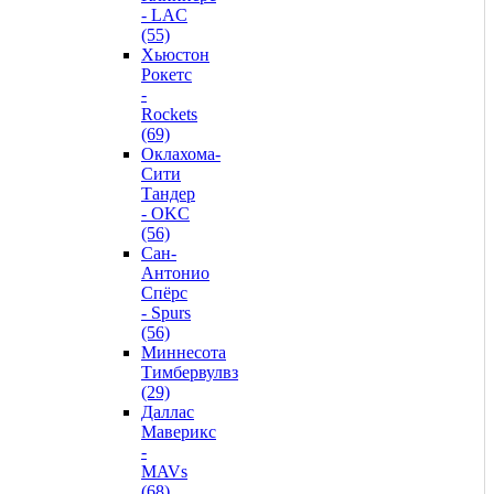
- LAC
(55)
Хьюстон
Рокетс
-
Rockets
(69)
Оклахома-
Сити
Тандер
- OKC
(56)
Сан-
Антонио
Спёрс
- Spurs
(56)
Миннесота
Тимбервулвз
(29)
Даллас
Маверикс
-
MAVs
(68)