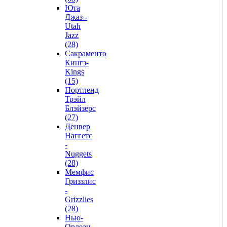
Юта
Джаз -
Utah
Jazz
(28)
Сакраменто
Кингз-
Kings
(15)
Портленд
Трэйл
Блэйзерс
(27)
Денвер
Наггетс
-
Nuggets
(28)
Мемфис
Гриззлис
-
Grizzlies
(28)
Нью-
Орлеан