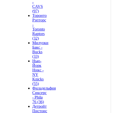
-
CAVS
(97)
Торонто
Рэпторс
-
Toronto
Raptors
(32)
Милуоки
Бакс -
Bucks
(33)
Нью-
Йорк
Никс -
NY
Knicks
(55)
Филадельфия
Сиксерс
- Phila
76 (36)
Детройт
Пистонс