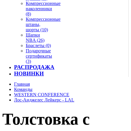
Компрессионные
наколенники
(8)
Компрессионные
штаны,
шорты (10)
Шапки
NBA (26)
Браслеты (0)
Подарочные
сертификаты
(3)
РАСПРОДАЖА
НОВИНКИ
Главная
Команды
WESTERN CONFERENCE
Лос-Анджелес Лейкерс - LAL
Толстовка с