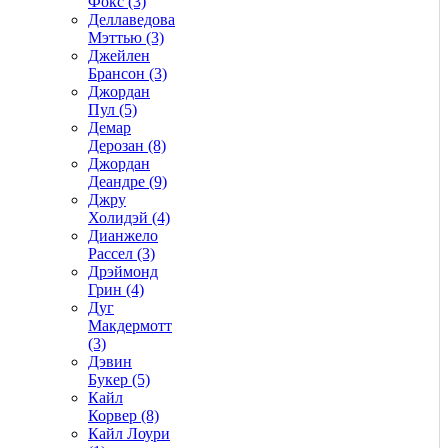
Фокс (3)
Деллаведова
Мэттью (3)
Джейлен
Брансон (3)
Джордан
Пул (5)
Демар
Дерозан (8)
Джордан
Деандре (9)
Джру
Холидэй (4)
Дианжело
Рассел (3)
Дрэймонд
Грин (4)
Дуг
Макдермотт
(3)
Дэвин
Букер (5)
Кайл
Корвер (8)
Кайл Лоури