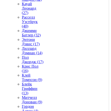
Кауай
Леонард
(27)
Расселл
Уэстбрук
(40)
Джимми
Батлер (32)
Энтони
Дэвис (17)
Лиллард
Дэмиан (14)
Пол
Джордж (17)
Крис Пол
(16)
Клей
Томпсон (9)
Блейк
Гриффин
(13)
Митчелл
Донован (9)
Гордон
Аарон (4)