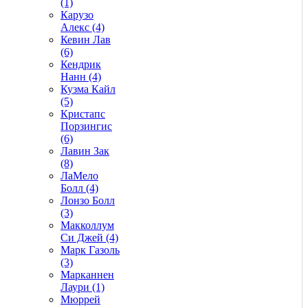
(1)
Карузо
Алекс (4)
Кевин Лав
(6)
Кендрик
Нанн (4)
Кузма Кайл
(5)
Кристапс
Порзингис
(6)
Лавин Зак
(8)
ЛаМело
Болл (4)
Лонзо Болл
(3)
Макколлум
Си Джей (4)
Марк Газоль
(3)
Марканнен
Лаури (1)
Мюррей