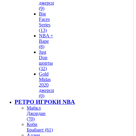
джерси
(9)
Big
Faces
Series
(13)
NBA +
Bape
(8)
Just
Don
шорты
(32)
Gold
Midas
2020
джерси
(0)
РЕТРО ИГРОКИ NBA
Майкл
Джордан
(70)
Коби
Брайант (61)
Аллен