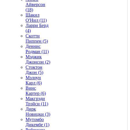
Айверсон
(18)
Шакил
О'Нил (11)
Ларри Берд
(4)
Скотти
Пиппен (5)
Деннис
Родман (11)
Мэджик
Джонсон (2)
Стоктон
Джон (5)
Мэлоун
Карл (6)
Винс
Картер (6)
Макгрэди
Трэйси (11)
Дирк
Новицки (3)
Мутомбо
Дикембе (1)
Робинсон