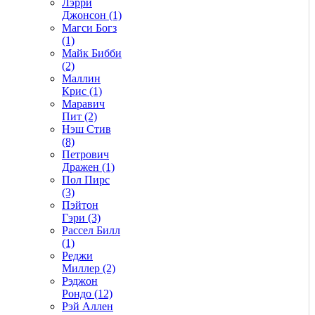
Лэрри
Джонсон (1)
Магси Богз
(1)
Майк Бибби
(2)
Маллин
Крис (1)
Маравич
Пит (2)
Нэш Стив
(8)
Петрович
Дражен (1)
Пол Пирс
(3)
Пэйтон
Гэри (3)
Рассел Билл
(1)
Реджи
Миллер (2)
Рэджон
Рондо (12)
Рэй Аллен