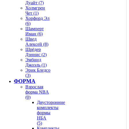
Дуайт (7)
Холмгрен
Чет (1)
Хорфорд Эл
(6)
Шамперт
Иман (6)
Швед
Алексей (8)
Шрёдер
Дэннис (2)
Эмбиид
Джоэль (1)
Эрик Бледсо
(3)
ФОРМА
Взрослая
форма NBA
(0)
Двусторонние
комплекты
формы
НБА
(5)
Комплекты