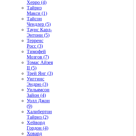
Херро (4)
Тайриз
Макси (1)
Тайсон
Чендлер (5)
Таунс Карл-
Энтони (5)
Терренс
Росс (3)
Тимофей
Мозгов (7)
Томас Айзея
II (5)
Трей Янг (3)
Уиггинс
Эндрю (3)
Уильямсон
Зайон (4)
Уолл Джон
(9)
Халибертон
Тайриз (2)
Хейворд
Гордон (4)
Ховард