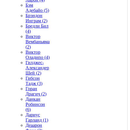
Бэм
Адебайо (5)
Брэндон
Инграм (2)
Бредли Бил
(4)
Виктор
Вембаньяма
(2)
Виктор
Оладипо (4)
Гилджес-
Александер
Шей (2)
Гибсон
Тадж (3)
Горан
Драгич (2)
Данкан
Робинсон
(6)
Дариус
Гарланд (1)
Деаарон