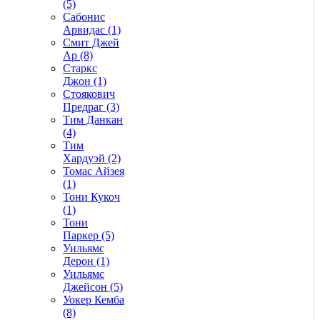
(5)
Сабонис
Арвидас (1)
Смит Джей
Ар (8)
Старкс
Джон (1)
Стоякович
Предраг (3)
Тим Данкан
(4)
Тим
Хардуэй (2)
Томас Айзея
(1)
Тони Кукоч
(1)
Тони
Паркер (5)
Уильямс
Дерон (1)
Уильямс
Джейсон (5)
Уокер Кемба
(8)