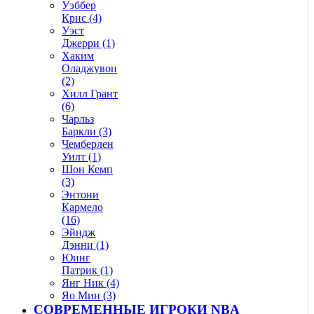
Уэббер
Крис (4)
Уэст
Джерри (1)
Хаким
Оладжувон
(2)
Хилл Грант
(6)
Чарльз
Баркли (3)
Чемберлен
Уилт (1)
Шон Кемп
(3)
Энтони
Кармело
(16)
Эйндж
Дэнни (1)
Юинг
Патрик (1)
Янг Ник (4)
Яо Мин (3)
СОВРЕМЕННЫЕ ИГРОКИ NBA