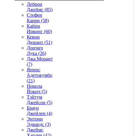
Леброн
Джеймс (85)
Стефен
Карри (58)
Кайри
Ирвинг (60)
Кевин
Дюрант (51)
Дончич
Лука (26)
Джа Морант
(7)
Яннис
Адетокумбо
(21)
Никола
Йокич (5)
Тэйтум
Джейсон (5)
Браун
Джейлен (4)
Энтони
Эдвардс (3)
Джеймс
Харден (42)