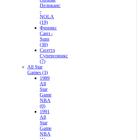
Пеликанс
-
NOLA
(19)
Финикс
Санз -
Suns
(30)
Сиэттл
Суперсоникс
(7)
All Star
Games (3)
1989
All
Star
Game
NBA
(0)
1991
All
Star
Game
NBA