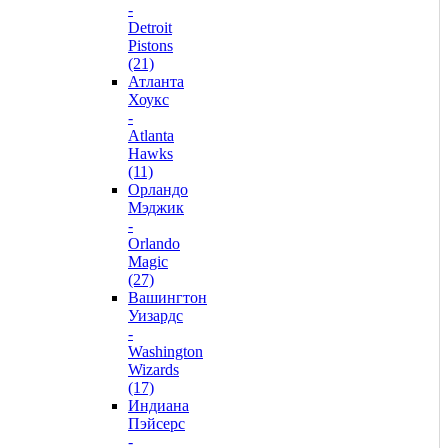
-
Detroit
Pistons
(21)
Атланта
Хоукс
-
Atlanta
Hawks
(11)
Орландо
Мэджик
-
Orlando
Magic
(27)
Вашингтон
Уизардс
-
Washington
Wizards
(17)
Индиана
Пэйсерс
-