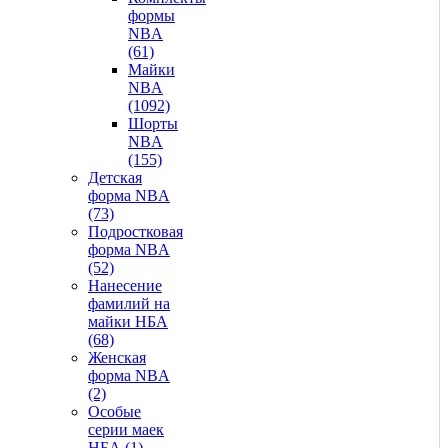
формы
NBA
(61)
Майки
NBA
(1092)
Шорты
NBA
(155)
Детская
форма NBA
(73)
Подростковая
форма NBA
(52)
Нанесение
фамилий на
майки НБА
(68)
Женская
форма NBA
(2)
Особые
серии маек
НБА (1)