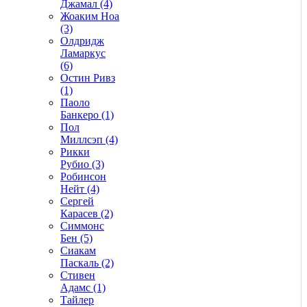
Джамал (4)
Жоаким Ноа
(3)
Олдридж
Ламаркус
(6)
Остин Ривз
(1)
Паоло
Банкеро (1)
Пол
Миллсэп (4)
Рикки
Рубио (3)
Робинсон
Нейт (4)
Сергей
Карасев (2)
Симмонс
Бен (5)
Сиакам
Паскаль (2)
Стивен
Адамс (1)
Тайлер