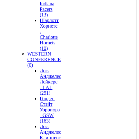
Indiana
Pacers
(13)
Шарлотт
Хорнетс
-
Charlotte
Hornets
(10)
WESTERN
CONFERENCE
(0)
Лос-
Анджелес
Лейкерс
- LAL
(251)
Голден
Стэйт
Уорриорз
- GSW
(163)
Лос-
Анджелес
Клипперс