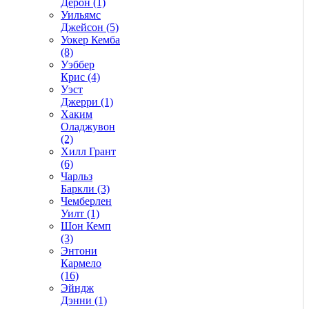
Дерон (1)
Уильямс
Джейсон (5)
Уокер Кемба
(8)
Уэббер
Крис (4)
Уэст
Джерри (1)
Хаким
Оладжувон
(2)
Хилл Грант
(6)
Чарльз
Баркли (3)
Чемберлен
Уилт (1)
Шон Кемп
(3)
Энтони
Кармело
(16)
Эйндж
Дэнни (1)