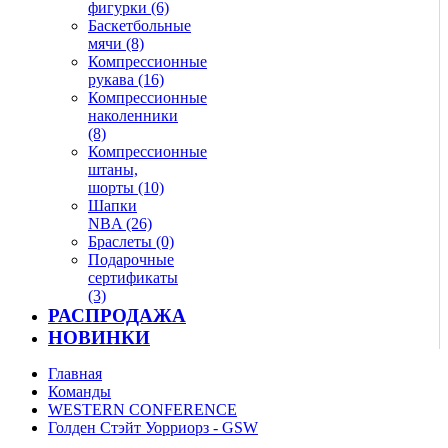
фигурки (6)
Баскетбольные
мячи (8)
Компрессионные
рукава (16)
Компрессионные
наколенники
(8)
Компрессионные
штаны,
шорты (10)
Шапки
NBA (26)
Браслеты (0)
Подарочные
сертификаты
(3)
РАСПРОДАЖА
НОВИНКИ
Главная
Команды
WESTERN CONFERENCE
Голден Стэйт Уорриорз - GSW