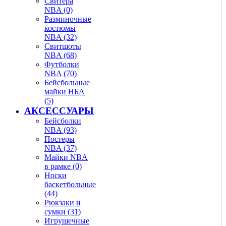
Свитера
NBA (0)
Разминочные
костюмы
NBA (32)
Свитшоты
NBA (68)
Футболки
NBA (70)
Бейсбольные
майки НБА
(5)
АКСЕССУАРЫ
Бейсболки
NBA (93)
Постеры
NBA (37)
Майки NBA
в рамке (0)
Носки
баскетбольные
(44)
Рюкзаки и
сумки (31)
Игрушечные