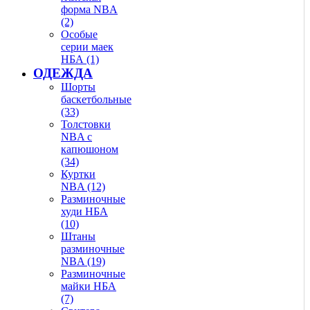
форма NBA
(2)
Особые
серии маек
НБА (1)
ОДЕЖДА
Шорты
баскетбольные
(33)
Толстовки
NBA с
капюшоном
(34)
Куртки
NBA (12)
Разминочные
худи НБА
(10)
Штаны
разминочные
NBA (19)
Разминочные
майки НБА
(7)