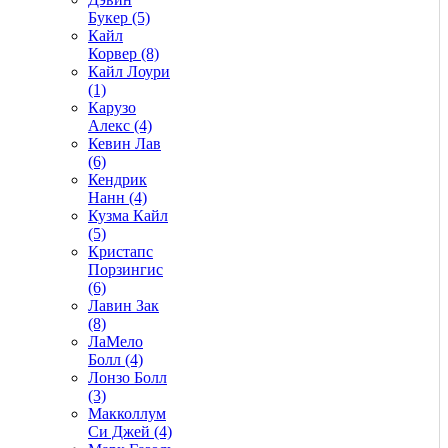
Букер (5)
Кайл
Корвер (8)
Кайл Лоури
(1)
Карузо
Алекс (4)
Кевин Лав
(6)
Кендрик
Нанн (4)
Кузма Кайл
(5)
Кристапс
Порзингис
(6)
Лавин Зак
(8)
ЛаМело
Болл (4)
Лонзо Болл
(3)
Макколлум
Си Джей (4)