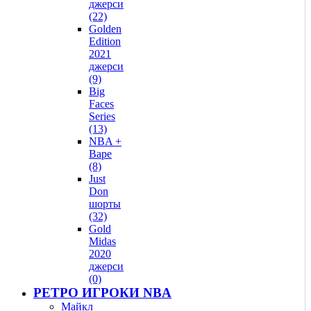
джерси
(22)
Golden
Edition
2021
джерси
(9)
Big
Faces
Series
(13)
NBA +
Bape
(8)
Just
Don
шорты
(32)
Gold
Midas
2020
джерси
(0)
РЕТРО ИГРОКИ NBA
Майкл