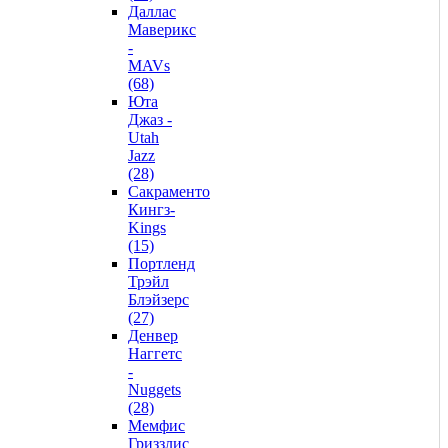
Даллас
Маверикс
-
MAVs
(68)
Юта
Джаз -
Utah
Jazz
(28)
Сакраменто
Кингз-
Kings
(15)
Портленд
Трэйл
Блэйзерс
(27)
Денвер
Наггетс
-
Nuggets
(28)
Мемфис
Гриззлис