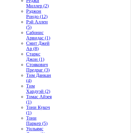
Реджи
Миллер (2)
Рэджон
Рондо (12)
Рэй Аллен
(5)
Сабонис
Арвидас (1)
Смит Джей
Ар (8)
Старкс
Джон (1)
Стоякович
Предраг (3)
Тим Данкан
(4)
Тим
Хардуэй (2)
Томас Айзея
(1)
Тони Кукоч
(1)
Тони
Паркер (5)
Уильямс