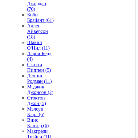
Джордан
(70)
Коби
Брайант (61)
Аллен
Айверсон
(18)
Шакил
О'Нил (11)
Ларри Берд
(4)
Скотти
Пиппен (5)
Деннис
Родман (11)
Мэджик
Джонсон (2)
Стоктон
Джон (5)
Мэлоун
Карл (6)
Винс
Картер (6)
Макгрэди
Трэйси (11)