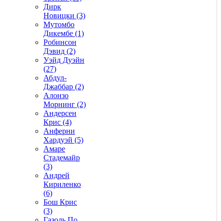
Дирк
Новицки (3)
Мутомбо
Дикембе (1)
Робинсон
Дэвид (2)
Уэйд Дуэйн
(27)
Абдул-
Джаббар (2)
Алонзо
Морнинг (2)
Андерсен
Крис (4)
Анферни
Xардуэй (5)
Амаре
Стадемайр
(3)
Андрей
Кириленко
(6)
Бош Крис
(3)
Газоль По