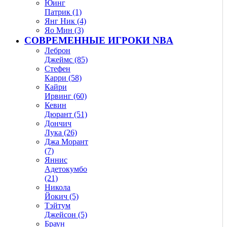
Юинг
Патрик (1)
Янг Ник (4)
Яо Мин (3)
СОВРЕМЕННЫЕ ИГРОКИ NBA
Леброн
Джеймс (85)
Стефен
Карри (58)
Кайри
Ирвинг (60)
Кевин
Дюрант (51)
Дончич
Лука (26)
Джа Морант
(7)
Яннис
Адетокумбо
(21)
Никола
Йокич (5)
Тэйтум
Джейсон (5)
Браун