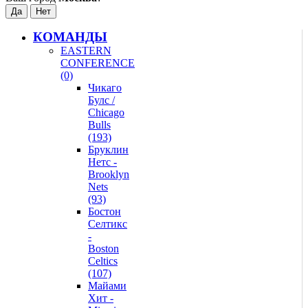
КОМАНДЫ
EASTERN
CONFERENCE
(0)
Чикаго
Булс /
Chicago
Bulls
(193)
Бруклин
Нетс -
Brooklyn
Nets
(93)
Бостон
Селтикс
-
Boston
Celtics
(107)
Майами
Хит -