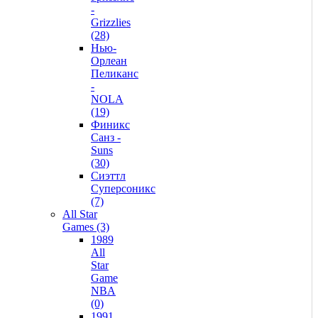
-
Grizzlies
(28)
Нью-
Орлеан
Пеликанс
-
NOLA
(19)
Финикс
Санз -
Suns
(30)
Сиэттл
Суперсоникс
(7)
All Star
Games (3)
1989
All
Star
Game
NBA
(0)
1991