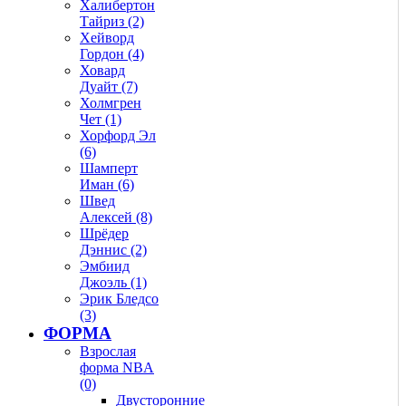
Халибертон
Тайриз (2)
Хейворд
Гордон (4)
Ховард
Дуайт (7)
Холмгрен
Чет (1)
Хорфорд Эл
(6)
Шамперт
Иман (6)
Швед
Алексей (8)
Шрёдер
Дэннис (2)
Эмбиид
Джоэль (1)
Эрик Бледсо
(3)
ФОРМА
Взрослая
форма NBA
(0)
Двусторонние