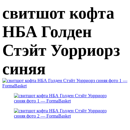
свитшот кофта
НБА Голден
Стэйт Уорриорз
синяя