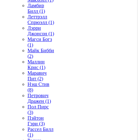
Ламбир
Билл (1)
Леттрэлл
Спрюэлл (1)
Лэрри
Джонсон (1)
Магси Богз
(1)
Майк Бибби
(2)
Маллин
Крис (1)
Маравич
Пит (2)
Нэш Стив
(8)
Петрович
Дражен (1)
Пол Пирс
(3)
Пэйтон
Гэри (3)
Рассел Билл
(1)