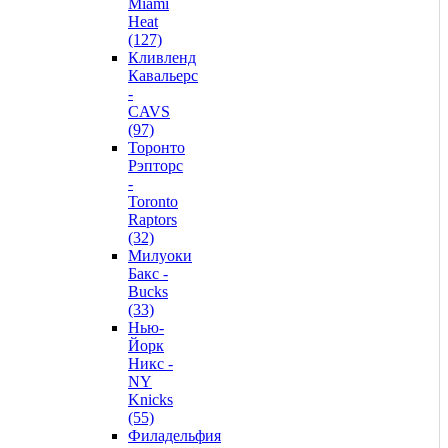
Miami
Heat
(127)
Кливленд
Кавальерс
-
CAVS
(97)
Торонто
Рэпторс
-
Toronto
Raptors
(32)
Милуоки
Бакс -
Bucks
(33)
Нью-
Йорк
Никс -
NY
Knicks
(55)
Филадельфия