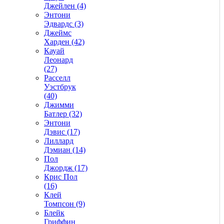
Джейлен (4)
Энтони
Эдвардс (3)
Джеймс
Харден (42)
Кауай
Леонард
(27)
Расселл
Уэстбрук
(40)
Джимми
Батлер (32)
Энтони
Дэвис (17)
Лиллард
Дэмиан (14)
Пол
Джордж (17)
Крис Пол
(16)
Клей
Томпсон (9)
Блейк
Гриффин