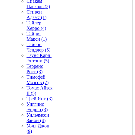
Сиакам
Паскаль (2)
Стивен
Адамс (1)
Тайлер
Херро (4)
Тайриз
Макси (1)
Тайсон
Чендлер (5)
Таунс Карл-
Энтони (5)
Терренс
Росс (3)
Тимофей
Мозгов (7)
Томас Айзея
II (5)
Трей Янг (3)
Уиггинс
Эндрю (3)
Уильямсон
Зайон (4)
Уолл Джон
(9)