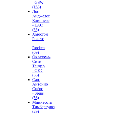
- GSW
(163)
Лос-
Анджелес
Клипперс
- LAC
(55)
Хьюстон
Рокетс
-
Rockets
(69)
Оклахома-
Сити
Тандер
- OKC
(56)
Сан-
Антонио
Спёрс
- Spurs
(56)
Миннесота
Тимбервулвз
(29)