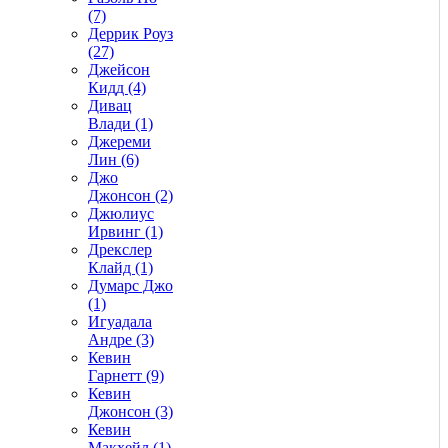
(7)
Деррик Роуз
(27)
Джейсон
Кидд (4)
Дивац
Влади (1)
Джереми
Лин (6)
Джо
Джонсон (2)
Джюлиус
Ирвинг (1)
Дрекслер
Клайд (1)
Думарс Джо
(1)
Игуадала
Андре (3)
Кевин
Гарнетт (9)
Кевин
Джонсон (3)
Кевин
Макхейл (1)