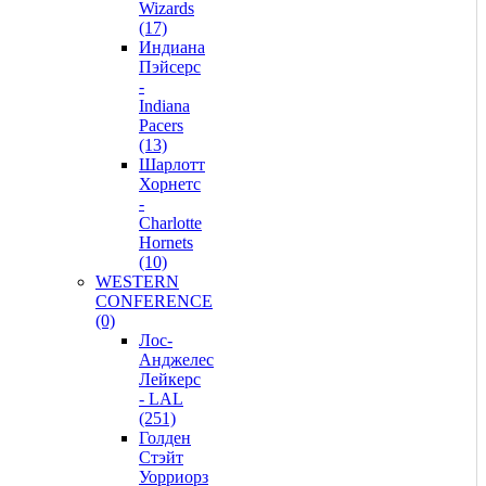
Wizards
(17)
Индиана
Пэйсерс
-
Indiana
Pacers
(13)
Шарлотт
Хорнетс
-
Charlotte
Hornets
(10)
WESTERN
CONFERENCE
(0)
Лос-
Анджелес
Лейкерс
- LAL
(251)
Голден
Стэйт
Уорриорз