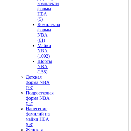
комплекты
формы
НБА
(5)
Комплекты
формы
NBA
(61)
Майки
NBA
(1092)
Шорты
NBA
(155)
Детская
форма NBA
(73)
Подростковая
форма NBA
(52)
Нанесение
фамилий на
майки НБА
(68)
Женская