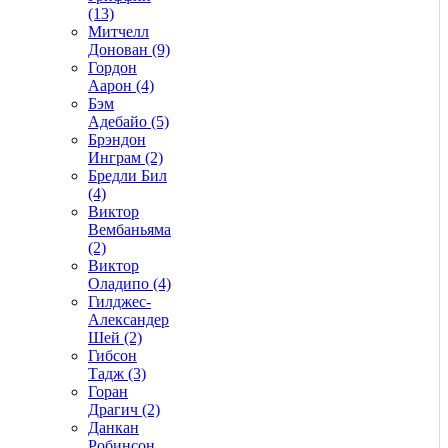
(13)
Митчелл
Донован (9)
Гордон
Аарон (4)
Бэм
Адебайо (5)
Брэндон
Инграм (2)
Бредли Бил
(4)
Виктор
Вембаньяма
(2)
Виктор
Оладипо (4)
Гилджес-
Александер
Шей (2)
Гибсон
Тадж (3)
Горан
Драгич (2)
Данкан
Робинсон