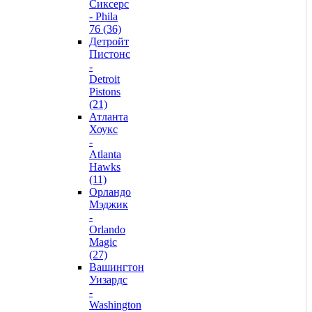
Сиксерс
- Phila
76 (36)
Детройт
Пистонс
-
Detroit
Pistons
(21)
Атланта
Хоукс
-
Atlanta
Hawks
(11)
Орландо
Мэджик
-
Orlando
Magic
(27)
Вашингтон
Уизардс
-
Washington