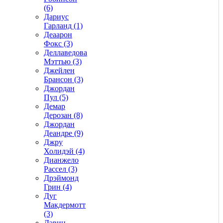
(6)
Дариус
Гарланд (1)
Деаарон
Фокс (3)
Деллаведова
Мэттью (3)
Джейлен
Брансон (3)
Джордан
Пул (5)
Демар
Дерозан (8)
Джордан
Деандре (9)
Джру
Холидэй (4)
Дианжело
Рассел (3)
Дрэймонд
Грин (4)
Дуг
Макдермотт
(3)
Дэвин