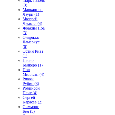
Марк Газоль
(3)
Марканнен
Лаури (1)
Мюррей
Джамал (4)
Жоаким Ноа
(3)
Олдридж
Ламаркус
(6)
Остин Ривз
(1)
Паоло
Банкеро (1)
Пол
Миллсэп (4)
Рикки
Рубио (3)
Робинсон
Нейт (4)
Сергей
Карасев (2)
Симмонс
Бен (5)