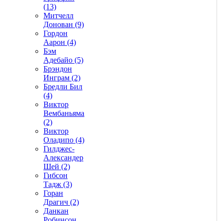
(13)
Митчелл
Донован (9)
Гордон
Аарон (4)
Бэм
Адебайо (5)
Брэндон
Инграм (2)
Бредли Бил
(4)
Виктор
Вембаньяма
(2)
Виктор
Оладипо (4)
Гилджес-
Александер
Шей (2)
Гибсон
Тадж (3)
Горан
Драгич (2)
Данкан
Робинсон