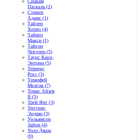
Сиакам
Паскаль (2)
Стивен
Адамс (1)
Тайлер
Херро (4)
Тайриз
Макси (1)
Тайсон
Чендлер (5)
Таунс Карл-
Энтони (5)
Терренс
Росс (3)
Тимофей
Мозгов (7)
Томас Айзея
II (5)
Трей Янг (3)
Уиггинс
Эндрю (3)
Уильямсон
Зайон (4)
Уолл Джон
(9)