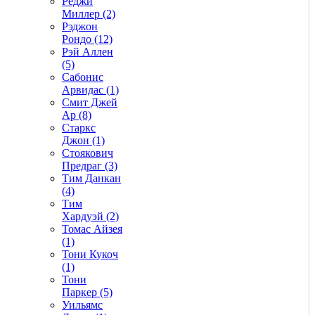
Реджи
Миллер (2)
Рэджон
Рондо (12)
Рэй Аллен
(5)
Сабонис
Арвидас (1)
Смит Джей
Ар (8)
Старкс
Джон (1)
Стоякович
Предраг (3)
Тим Данкан
(4)
Тим
Хардуэй (2)
Томас Айзея
(1)
Тони Кукоч
(1)
Тони
Паркер (5)
Уильямс