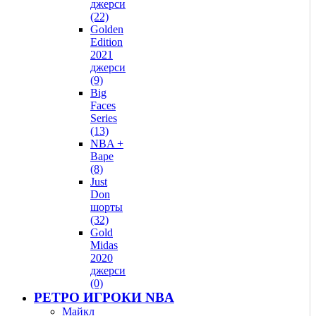
джерси
(22)
Golden
Edition
2021
джерси
(9)
Big
Faces
Series
(13)
NBA +
Bape
(8)
Just
Don
шорты
(32)
Gold
Midas
2020
джерси
(0)
РЕТРО ИГРОКИ NBA
Майкл