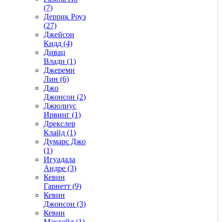
(7)
Деррик Роуз
(27)
Джейсон
Кидд (4)
Дивац
Влади (1)
Джереми
Лин (6)
Джо
Джонсон (2)
Джюлиус
Ирвинг (1)
Дрекслер
Клайд (1)
Думарс Джо
(1)
Игуадала
Андре (3)
Кевин
Гарнетт (9)
Кевин
Джонсон (3)
Кевин
Макхейл (1)