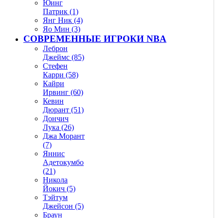
Юинг
Патрик (1)
Янг Ник (4)
Яо Мин (3)
СОВРЕМЕННЫЕ ИГРОКИ NBA
Леброн
Джеймс (85)
Стефен
Карри (58)
Кайри
Ирвинг (60)
Кевин
Дюрант (51)
Дончич
Лука (26)
Джа Морант
(7)
Яннис
Адетокумбо
(21)
Никола
Йокич (5)
Тэйтум
Джейсон (5)
Браун