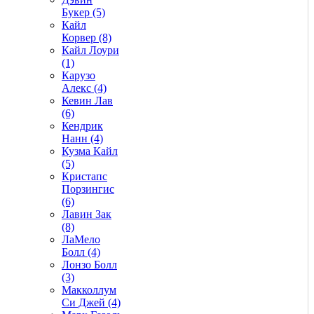
Букер (5)
Кайл
Корвер (8)
Кайл Лоури
(1)
Карузо
Алекс (4)
Кевин Лав
(6)
Кендрик
Нанн (4)
Кузма Кайл
(5)
Кристапс
Порзингис
(6)
Лавин Зак
(8)
ЛаМело
Болл (4)
Лонзо Болл
(3)
Макколлум
Си Джей (4)