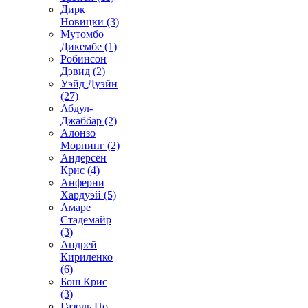
Дирк
Новицки (3)
Мутомбо
Дикембе (1)
Робинсон
Дэвид (2)
Уэйд Дуэйн
(27)
Абдул-
Джаббар (2)
Алонзо
Морнинг (2)
Андерсен
Крис (4)
Анферни
Xардуэй (5)
Амаре
Стадемайр
(3)
Андрей
Кириленко
(6)
Бош Крис
(3)
Газоль По