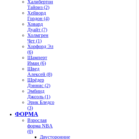
Халибертон
Тайриз (2)
Хейворд
Гордон (4)
Ховард
Дуайт (7)
Холмгрен
Чет (1)
Хорфорд Эл
(6)
Шамперт
Иман (6)
Швед
Алексей (8)
Шрёдер
Дэннис (2)
Эмбиид
Джоэль (1)
Эрик Бледсо
(3)
ФОРМА
Взрослая
форма NBA
(0)
Двусторонние