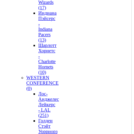
Wizards
(17)
Индиана
Пэйсерс
-
Indiana
Pacers
(13)
Шарлотт
Хорнетс
-
Charlotte
Hornets
(10)
WESTERN
CONFERENCE
(0)
Лос-
Анджелес
Лейкерс
- LAL
(251)
Голден
Стэйт
Уорриорз