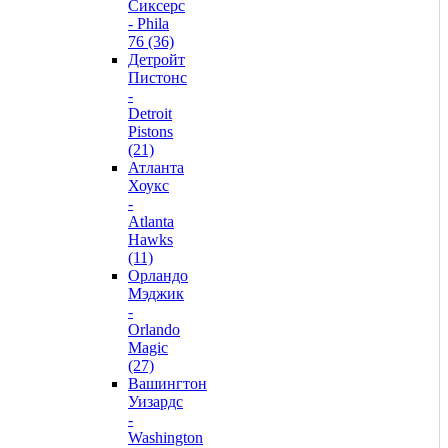
Сиксерс
- Phila
76 (36)
Детройт
Пистонс
-
Detroit
Pistons
(21)
Атланта
Хоукс
-
Atlanta
Hawks
(11)
Орландо
Мэджик
-
Orlando
Magic
(27)
Вашингтон
Уизардс
-
Washington