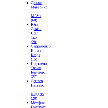
Даллас
Маверикс
-
MAVs
(68)
Юта
Джаз -
Utah
Jazz
(28)
Сакраменто
Кингз-
Kings
(15)
Портленд
Трэйл
Блэйзерс
(27)
Денвер
Наггетс
-
Nuggets
(28)
Мемфис
Гриззлис