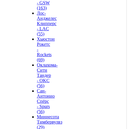
- GSW
(163)
Лос-
Анджелес
Клипперс
- LAC
(55)
Хьюстон
Рокетс
-
Rockets
(69)
Оклахома-
Сити
Тандер
- OKC
(56)
Сан-
Антонио
Спёрс
- Spurs
(56)
Миннесота
Тимбервулвз
(29)