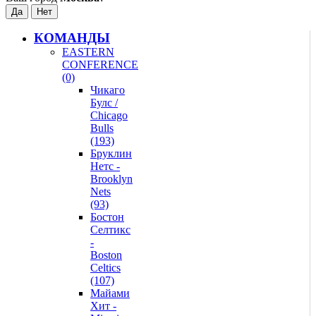
КОМАНДЫ
EASTERN
CONFERENCE
(0)
Чикаго
Булс /
Chicago
Bulls
(193)
Бруклин
Нетс -
Brooklyn
Nets
(93)
Бостон
Селтикс
-
Boston
Celtics
(107)
Майами
Хит -