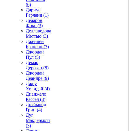
(6)
Дариус
Гарланд (1)
Деаарон
Фокс (3)
Деллаведова
Мэттью (3)
Джейлен
Брансон (3)
Джордан
Пул (5)
Демар
Дерозан (8)
Джордан
Деандре (9)
Джру
Холидэй (4)
Дианжело
Рассел (3)
Дрэймонд
Грин (4)
Дуг
Макдермотт
(3)
Дэвин