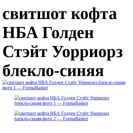
свитшот кофта
НБА Голден
Стэйт Уорриорз
блекло-синяя