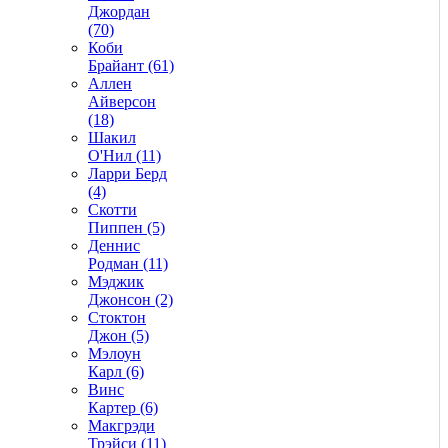
Джордан
(70)
Коби
Брайант (61)
Аллен
Айверсон
(18)
Шакил
О'Нил (11)
Ларри Берд
(4)
Скотти
Пиппен (5)
Деннис
Родман (11)
Мэджик
Джонсон (2)
Стоктон
Джон (5)
Мэлоун
Карл (6)
Винс
Картер (6)
Макгрэди
Трэйси (11)