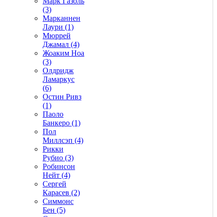
Марк Газоль
(3)
Марканнен
Лаури (1)
Мюррей
Джамал (4)
Жоаким Ноа
(3)
Олдридж
Ламаркус
(6)
Остин Ривз
(1)
Паоло
Банкеро (1)
Пол
Миллсэп (4)
Рикки
Рубио (3)
Робинсон
Нейт (4)
Сергей
Карасев (2)
Симмонс
Бен (5)