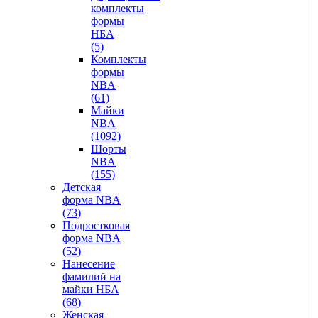
комплекты
формы
НБА
(5)
Комплекты
формы
NBA
(61)
Майки
NBA
(1092)
Шорты
NBA
(155)
Детская
форма NBA
(73)
Подростковая
форма NBA
(52)
Нанесение
фамилий на
майки НБА
(68)
Женская