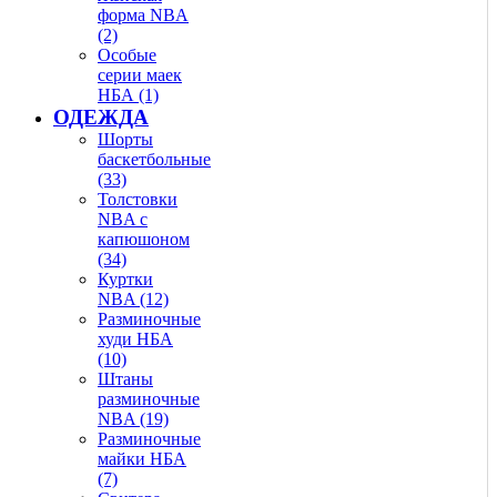
форма NBA
(2)
Особые
серии маек
НБА (1)
ОДЕЖДА
Шорты
баскетбольные
(33)
Толстовки
NBA с
капюшоном
(34)
Куртки
NBA (12)
Разминочные
худи НБА
(10)
Штаны
разминочные
NBA (19)
Разминочные
майки НБА
(7)