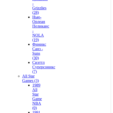
-
Grizzlies
(28)
Нью-
Орлеан
Пеликанс
-
NOLA
(19)
Финикс
Санз -
Suns
(30)
Сиэттл
Суперсоникс
(7)
All Star
Games (3)
1989
All
Star
Game
NBA
(0)
1991