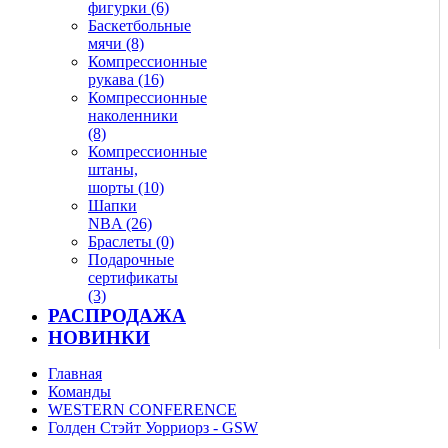
фигурки (6)
Баскетбольные
мячи (8)
Компрессионные
рукава (16)
Компрессионные
наколенники
(8)
Компрессионные
штаны,
шорты (10)
Шапки
NBA (26)
Браслеты (0)
Подарочные
сертификаты
(3)
РАСПРОДАЖА
НОВИНКИ
Главная
Команды
WESTERN CONFERENCE
Голден Стэйт Уорриорз - GSW