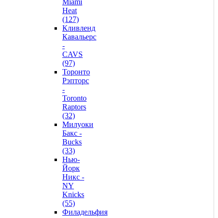
Miami
Heat
(127)
Кливленд
Кавальерс
-
CAVS
(97)
Торонто
Рэпторс
-
Toronto
Raptors
(32)
Милуоки
Бакс -
Bucks
(33)
Нью-
Йорк
Никс -
NY
Knicks
(55)
Филадельфия