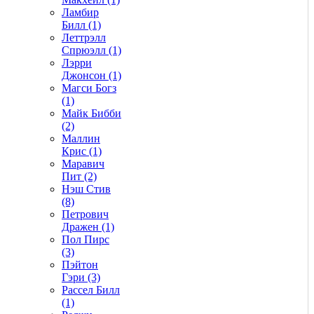
Ламбир
Билл (1)
Леттрэлл
Спрюэлл (1)
Лэрри
Джонсон (1)
Магси Богз
(1)
Майк Бибби
(2)
Маллин
Крис (1)
Маравич
Пит (2)
Нэш Стив
(8)
Петрович
Дражен (1)
Пол Пирс
(3)
Пэйтон
Гэри (3)
Рассел Билл
(1)