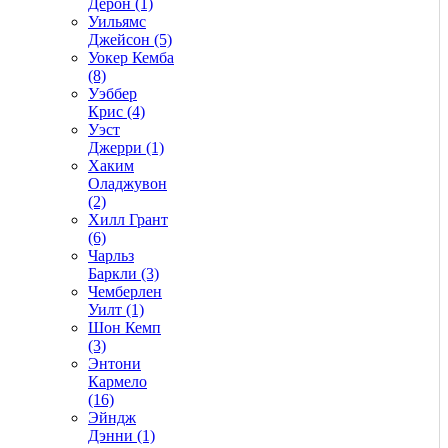
Дерон (1)
Уильямс
Джейсон (5)
Уокер Кемба
(8)
Уэббер
Крис (4)
Уэст
Джерри (1)
Хаким
Оладжувон
(2)
Хилл Грант
(6)
Чарльз
Баркли (3)
Чемберлен
Уилт (1)
Шон Кемп
(3)
Энтони
Кармело
(16)
Эйндж
Дэнни (1)