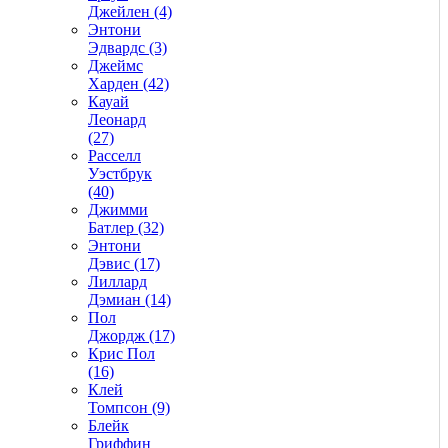
Джейлен (4)
Энтони
Эдвардс (3)
Джеймс
Харден (42)
Кауай
Леонард
(27)
Расселл
Уэстбрук
(40)
Джимми
Батлер (32)
Энтони
Дэвис (17)
Лиллард
Дэмиан (14)
Пол
Джордж (17)
Крис Пол
(16)
Клей
Томпсон (9)
Блейк
Гриффин