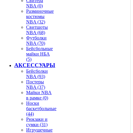
Свитера
NBA (0)
Разминочные
костюмы
NBA (32)
Свитшоты
NBA (68)
Футболки
NBA (70)
Бейсбольные
майки НБА
(5)
АКСЕССУАРЫ
Бейсболки
NBA (93)
Постеры
NBA (37)
Майки NBA
в рамке (0)
Носки
баскетбольные
(44)
Рюкзаки и
сумки (31)
Игрушечные