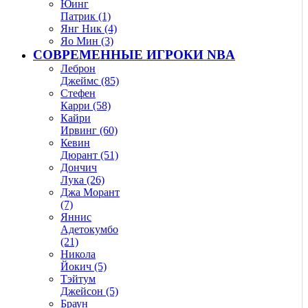
Юинг
Патрик (1)
Янг Ник (4)
Яо Мин (3)
СОВРЕМЕННЫЕ ИГРОКИ NBA
Леброн
Джеймс (85)
Стефен
Карри (58)
Кайри
Ирвинг (60)
Кевин
Дюрант (51)
Дончич
Лука (26)
Джа Морант
(7)
Яннис
Адетокумбо
(21)
Никола
Йокич (5)
Тэйтум
Джейсон (5)
Браун