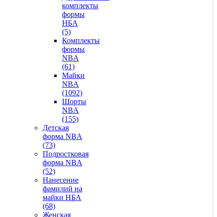
комплекты
формы
НБА
(5)
Комплекты
формы
NBA
(61)
Майки
NBA
(1092)
Шорты
NBA
(155)
Детская
форма NBA
(73)
Подростковая
форма NBA
(52)
Нанесение
фамилий на
майки НБА
(68)
Женская