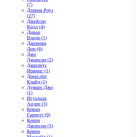
(7)
Деррик Роуз
(27)
Джейсон
Кидд (4)
Дивац
Влади (1)
Джереми
Лин (6)
Джо
Джонсон (2)
Джюлиус
Ирвинг (1)
Дрекслер
Клайд (1)
Думарс Джо
(1)
Игуадала
Андре (3)
Кевин
Гарнетт (9)
Кевин
Джонсон (3)
Кевин
Макхейл (1)