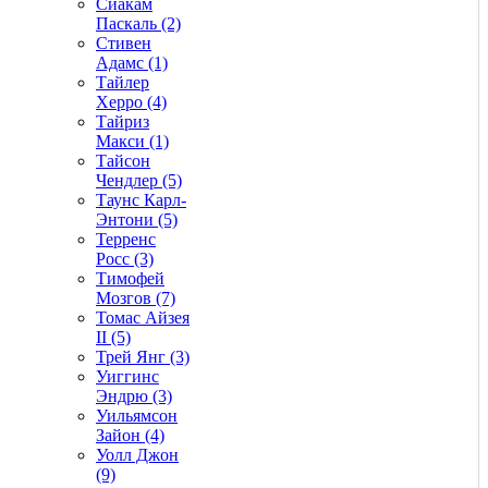
Сиакам
Паскаль (2)
Стивен
Адамс (1)
Тайлер
Херро (4)
Тайриз
Макси (1)
Тайсон
Чендлер (5)
Таунс Карл-
Энтони (5)
Терренс
Росс (3)
Тимофей
Мозгов (7)
Томас Айзея
II (5)
Трей Янг (3)
Уиггинс
Эндрю (3)
Уильямсон
Зайон (4)
Уолл Джон
(9)