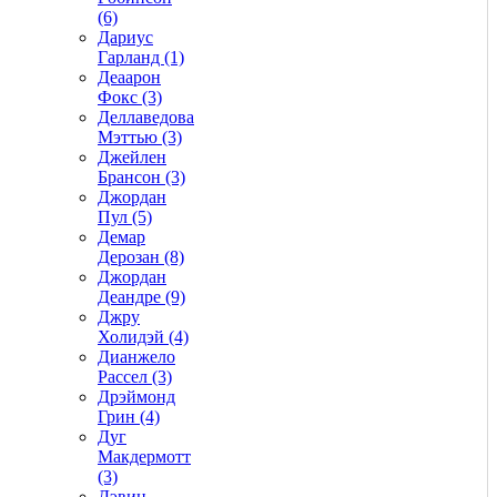
(6)
Дариус
Гарланд (1)
Деаарон
Фокс (3)
Деллаведова
Мэттью (3)
Джейлен
Брансон (3)
Джордан
Пул (5)
Демар
Дерозан (8)
Джордан
Деандре (9)
Джру
Холидэй (4)
Дианжело
Рассел (3)
Дрэймонд
Грин (4)
Дуг
Макдермотт
(3)
Дэвин