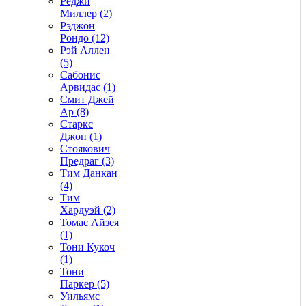
Реджи
Миллер (2)
Рэджон
Рондо (12)
Рэй Аллен
(5)
Сабонис
Арвидас (1)
Смит Джей
Ар (8)
Старкс
Джон (1)
Стоякович
Предраг (3)
Тим Данкан
(4)
Тим
Хардуэй (2)
Томас Айзея
(1)
Тони Кукоч
(1)
Тони
Паркер (5)
Уильямс