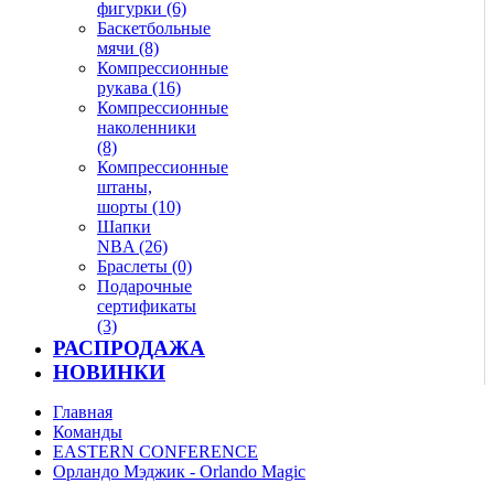
фигурки (6)
Баскетбольные
мячи (8)
Компрессионные
рукава (16)
Компрессионные
наколенники
(8)
Компрессионные
штаны,
шорты (10)
Шапки
NBA (26)
Браслеты (0)
Подарочные
сертификаты
(3)
РАСПРОДАЖА
НОВИНКИ
Главная
Команды
EASTERN CONFERENCE
Орландо Мэджик - Orlando Magic