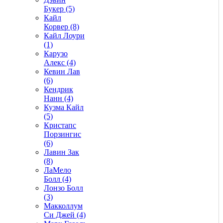
Букер (5)
Кайл
Корвер (8)
Кайл Лоури
(1)
Карузо
Алекс (4)
Кевин Лав
(6)
Кендрик
Нанн (4)
Кузма Кайл
(5)
Кристапс
Порзингис
(6)
Лавин Зак
(8)
ЛаМело
Болл (4)
Лонзо Болл
(3)
Макколлум
Си Джей (4)