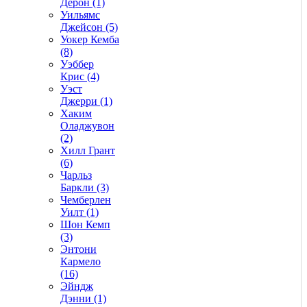
Дерон (1)
Уильямс
Джейсон (5)
Уокер Кемба
(8)
Уэббер
Крис (4)
Уэст
Джерри (1)
Хаким
Оладжувон
(2)
Хилл Грант
(6)
Чарльз
Баркли (3)
Чемберлен
Уилт (1)
Шон Кемп
(3)
Энтони
Кармело
(16)
Эйндж
Дэнни (1)