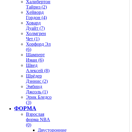
Халибертон
Тайриз (2)
Хейворд
Гордон (4)
Ховард
Дуайт (7)
Холмгрен
Чет (1)
Хорфорд Эл
(6)
Шамперт
Иман (6)
Швед
Алексей (8)
Шрёдер
Дэннис (2)
Эмбиид
Джоэль (1)
Эрик Бледсо
(3)
ФОРМА
Взрослая
форма NBA
(0)
Двусторонние