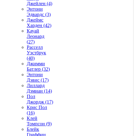
Джейлен (4)
Энтони
Эдвардс (3)
Джеймс
Харден (42)
Кауай
Леонард
(27)
Расселл
Уэстбрук
(40)
Джимми
Батлер (32)
Энтони
Дэвис (17)
Лиллард
Дэмиан (14)
Пол
Джордж (17)
Крис Пол
(16)
Клей
Томпсон (9)
Блейк
Гриффин