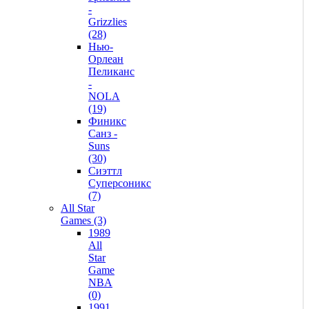
-
Grizzlies
(28)
Нью-
Орлеан
Пеликанс
-
NOLA
(19)
Финикс
Санз -
Suns
(30)
Сиэттл
Суперсоникс
(7)
All Star
Games (3)
1989
All
Star
Game
NBA
(0)
1991