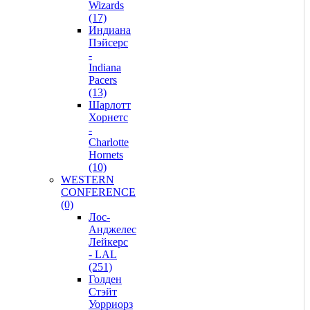
Wizards
(17)
Индиана
Пэйсерс
-
Indiana
Pacers
(13)
Шарлотт
Хорнетс
-
Charlotte
Hornets
(10)
WESTERN
CONFERENCE
(0)
Лос-
Анджелес
Лейкерс
- LAL
(251)
Голден
Стэйт
Уорриорз