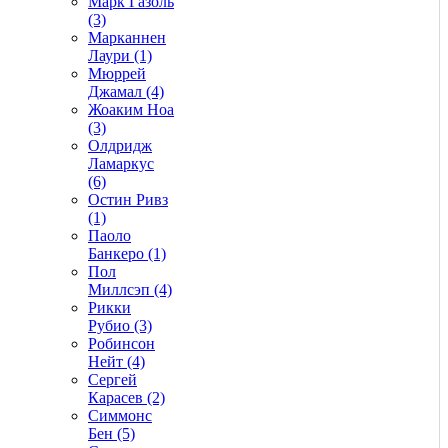
Марк Газоль
(3)
Марканнен
Лаури (1)
Мюррей
Джамал (4)
Жоаким Ноа
(3)
Олдридж
Ламаркус
(6)
Остин Ривз
(1)
Паоло
Банкеро (1)
Пол
Миллсэп (4)
Рикки
Рубио (3)
Робинсон
Нейт (4)
Сергей
Карасев (2)
Симмонс
Бен (5)