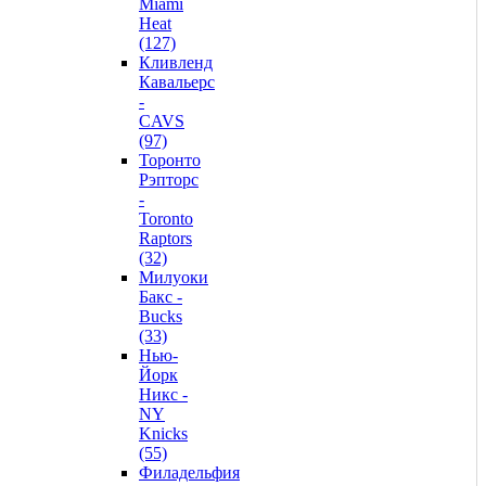
Miami
Heat
(127)
Кливленд
Кавальерс
-
CAVS
(97)
Торонто
Рэпторс
-
Toronto
Raptors
(32)
Милуоки
Бакс -
Bucks
(33)
Нью-
Йорк
Никс -
NY
Knicks
(55)
Филадельфия