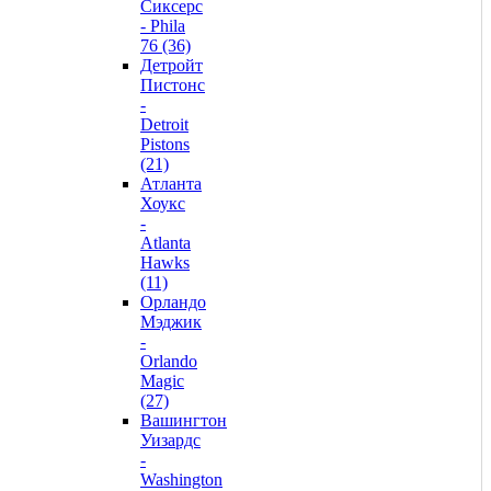
Сиксерс
- Phila
76 (36)
Детройт
Пистонс
-
Detroit
Pistons
(21)
Атланта
Хоукс
-
Atlanta
Hawks
(11)
Орландо
Мэджик
-
Orlando
Magic
(27)
Вашингтон
Уизардс
-
Washington