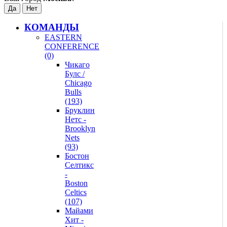
КОМАНДЫ
EASTERN
CONFERENCE
(0)
Чикаго
Булс /
Chicago
Bulls
(193)
Бруклин
Нетс -
Brooklyn
Nets
(93)
Бостон
Селтикс
-
Boston
Celtics
(107)
Майами
Хит -