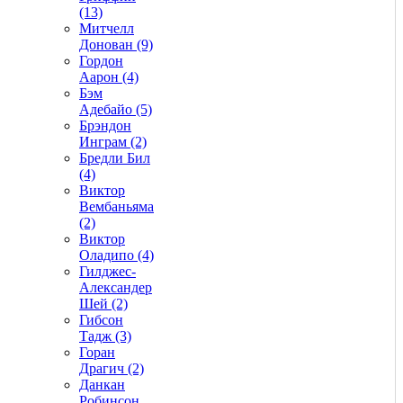
(13)
Митчелл
Донован (9)
Гордон
Аарон (4)
Бэм
Адебайо (5)
Брэндон
Инграм (2)
Бредли Бил
(4)
Виктор
Вембаньяма
(2)
Виктор
Оладипо (4)
Гилджес-
Александер
Шей (2)
Гибсон
Тадж (3)
Горан
Драгич (2)
Данкан
Робинсон