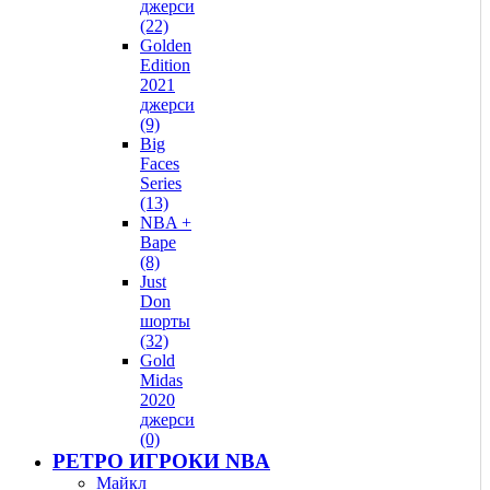
джерси
(22)
Golden
Edition
2021
джерси
(9)
Big
Faces
Series
(13)
NBA +
Bape
(8)
Just
Don
шорты
(32)
Gold
Midas
2020
джерси
(0)
РЕТРО ИГРОКИ NBA
Майкл