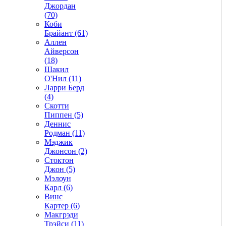
Джордан
(70)
Коби
Брайант (61)
Аллен
Айверсон
(18)
Шакил
О'Нил (11)
Ларри Берд
(4)
Скотти
Пиппен (5)
Деннис
Родман (11)
Мэджик
Джонсон (2)
Стоктон
Джон (5)
Мэлоун
Карл (6)
Винс
Картер (6)
Макгрэди
Трэйси (11)