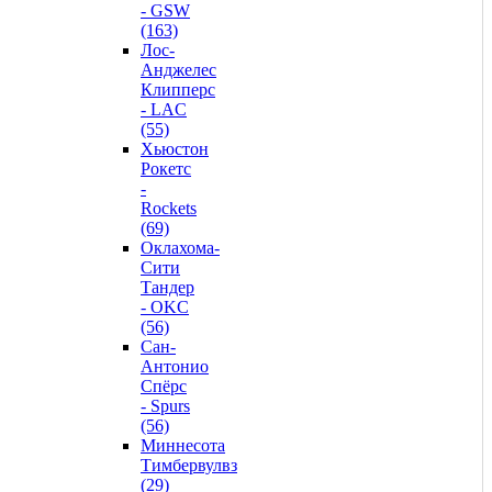
- GSW
(163)
Лос-
Анджелес
Клипперс
- LAC
(55)
Хьюстон
Рокетс
-
Rockets
(69)
Оклахома-
Сити
Тандер
- OKC
(56)
Сан-
Антонио
Спёрс
- Spurs
(56)
Миннесота
Тимбервулвз
(29)