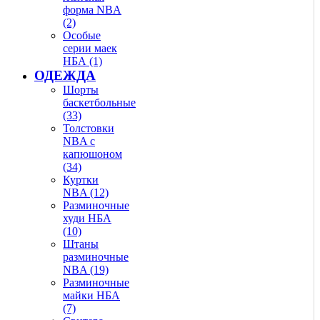
форма NBA
(2)
Особые
серии маек
НБА (1)
ОДЕЖДА
Шорты
баскетбольные
(33)
Толстовки
NBA с
капюшоном
(34)
Куртки
NBA (12)
Разминочные
худи НБА
(10)
Штаны
разминочные
NBA (19)
Разминочные
майки НБА
(7)