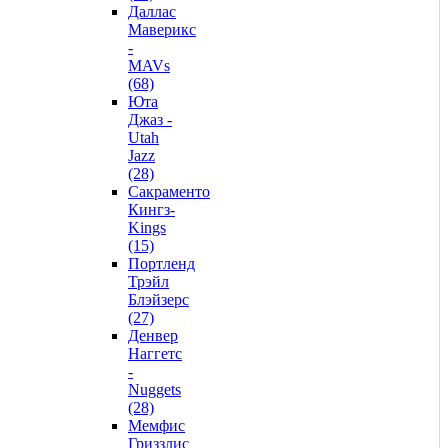
Даллас
Маверикс
-
MAVs
(68)
Юта
Джаз -
Utah
Jazz
(28)
Сакраменто
Кингз-
Kings
(15)
Портленд
Трэйл
Блэйзерс
(27)
Денвер
Наггетс
-
Nuggets
(28)
Мемфис
Гриззлис