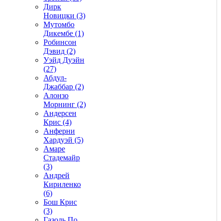
Дирк
Новицки (3)
Мутомбо
Дикембе (1)
Робинсон
Дэвид (2)
Уэйд Дуэйн
(27)
Абдул-
Джаббар (2)
Алонзо
Морнинг (2)
Андерсен
Крис (4)
Анферни
Xардуэй (5)
Амаре
Стадемайр
(3)
Андрей
Кириленко
(6)
Бош Крис
(3)
Газоль По