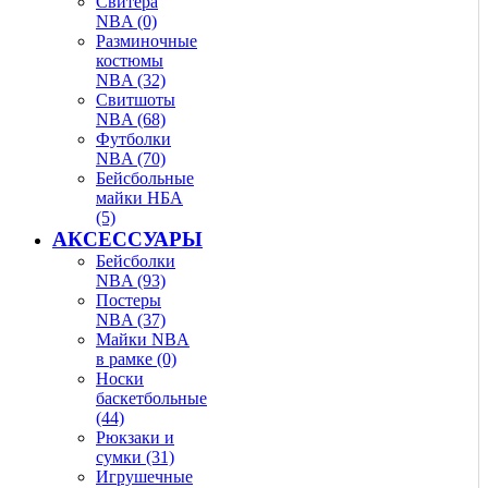
Свитера
NBA (0)
Разминочные
костюмы
NBA (32)
Свитшоты
NBA (68)
Футболки
NBA (70)
Бейсбольные
майки НБА
(5)
АКСЕССУАРЫ
Бейсболки
NBA (93)
Постеры
NBA (37)
Майки NBA
в рамке (0)
Носки
баскетбольные
(44)
Рюкзаки и
сумки (31)
Игрушечные