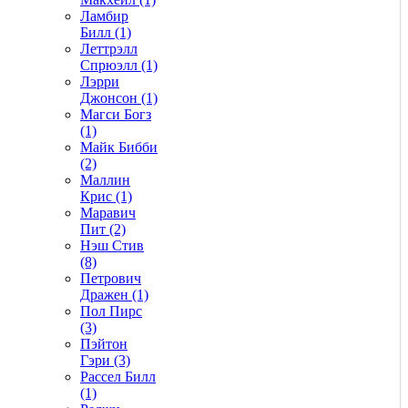
Ламбир
Билл (1)
Леттрэлл
Спрюэлл (1)
Лэрри
Джонсон (1)
Магси Богз
(1)
Майк Бибби
(2)
Маллин
Крис (1)
Маравич
Пит (2)
Нэш Стив
(8)
Петрович
Дражен (1)
Пол Пирс
(3)
Пэйтон
Гэри (3)
Рассел Билл
(1)