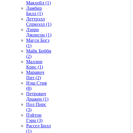
Макхейл (1)
Ламбир
Билл (1)
Леттрэлл
Спрюэлл (1)
Лэрри
Джонсон (1)
Магси Богз
(1)
Майк Бибби
(2)
Маллин
Крис (1)
Маравич
Пит (2)
Нэш Стив
(8)
Петрович
Дражен (1)
Пол Пирс
(3)
Пэйтон
Гэри (3)
Рассел Билл
(1)