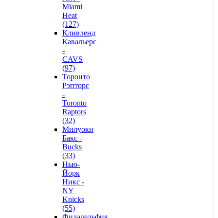
Miami
Heat
(127)
Кливленд
Кавальерс
-
CAVS
(97)
Торонто
Рэпторс
-
Toronto
Raptors
(32)
Милуоки
Бакс -
Bucks
(33)
Нью-
Йорк
Никс -
NY
Knicks
(55)
Филадельфия