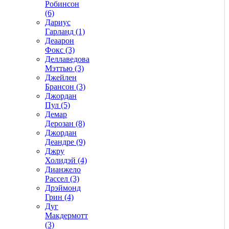
Робинсон
(6)
Дариус
Гарланд (1)
Деаарон
Фокс (3)
Деллаведова
Мэттью (3)
Джейлен
Брансон (3)
Джордан
Пул (5)
Демар
Дерозан (8)
Джордан
Деандре (9)
Джру
Холидэй (4)
Дианжело
Рассел (3)
Дрэймонд
Грин (4)
Дуг
Макдермотт
(3)