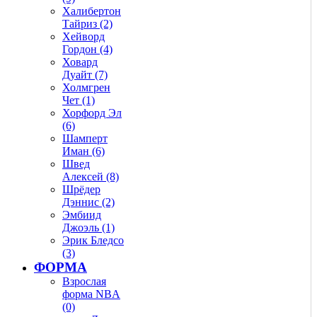
Халибертон
Тайриз (2)
Хейворд
Гордон (4)
Ховард
Дуайт (7)
Холмгрен
Чет (1)
Хорфорд Эл
(6)
Шамперт
Иман (6)
Швед
Алексей (8)
Шрёдер
Дэннис (2)
Эмбиид
Джоэль (1)
Эрик Бледсо
(3)
ФОРМА
Взрослая
форма NBA
(0)