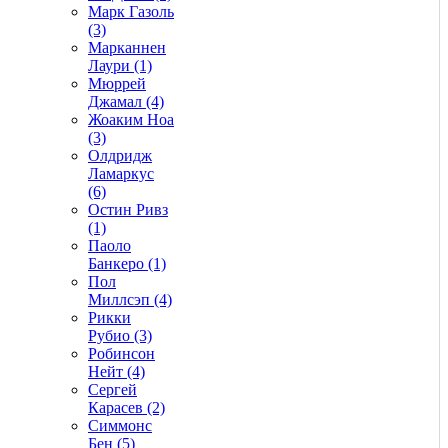
Марк Газоль
(3)
Марканнен
Лаури (1)
Мюррей
Джамал (4)
Жоаким Ноа
(3)
Олдридж
Ламаркус
(6)
Остин Ривз
(1)
Паоло
Банкеро (1)
Пол
Миллсэп (4)
Рикки
Рубио (3)
Робинсон
Нейт (4)
Сергей
Карасев (2)
Симмонс
Бен (5)