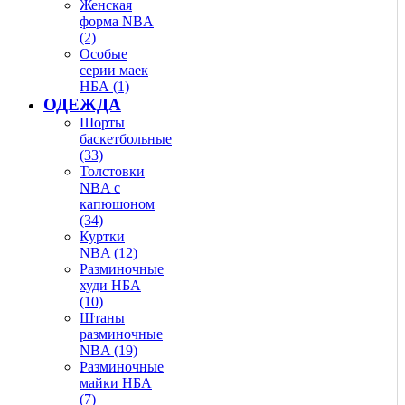
Женская
форма NBA
(2)
Особые
серии маек
НБА (1)
ОДЕЖДА
Шорты
баскетбольные
(33)
Толстовки
NBA с
капюшоном
(34)
Куртки
NBA (12)
Разминочные
худи НБА
(10)
Штаны
разминочные
NBA (19)
Разминочные
майки НБА
(7)