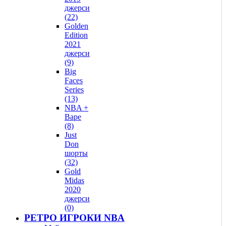
джерси
(22)
Golden
Edition
2021
джерси
(9)
Big
Faces
Series
(13)
NBA +
Bape
(8)
Just
Don
шорты
(32)
Gold
Midas
2020
джерси
(0)
РЕТРО ИГРОКИ NBA