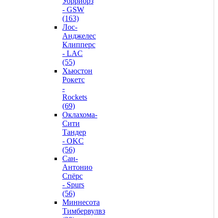
Уорриорз
- GSW
(163)
Лос-
Анджелес
Клипперс
- LAC
(55)
Хьюстон
Рокетс
-
Rockets
(69)
Оклахома-
Сити
Тандер
- OKC
(56)
Сан-
Антонио
Спёрс
- Spurs
(56)
Миннесота
Тимбервулвз