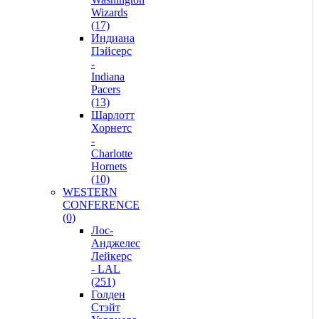
Wizards
(17)
Индиана
Пэйсерс
-
Indiana
Pacers
(13)
Шарлотт
Хорнетс
-
Charlotte
Hornets
(10)
WESTERN
CONFERENCE
(0)
Лос-
Анджелес
Лейкерс
- LAL
(251)
Голден
Стэйт