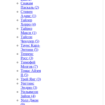
Сиакам
Паскаль (2)
Стивен
Адамс (1)
Тайлер
Херро (4)
Тайриз
Макси (1)
Тайсон
Чендлер (5)
Таунс Карл-
Энтони (5)
Терренс
Росс (3)
Тимофей
Мозгов (7)
Томас Айзея
II (5)
Трей Янг (3)
Уиггинс
Эндрю (3)
Уильямсон
Зайон (4)
Уолл Джон
(9)