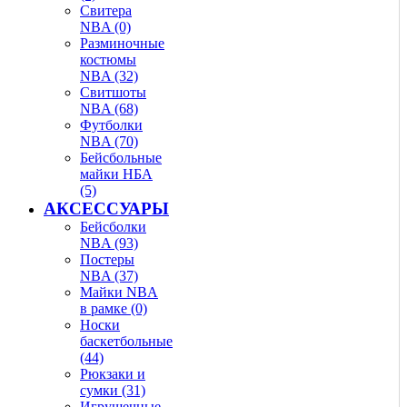
Свитера
NBA (0)
Разминочные
костюмы
NBA (32)
Свитшоты
NBA (68)
Футболки
NBA (70)
Бейсбольные
майки НБА
(5)
АКСЕССУАРЫ
Бейсболки
NBA (93)
Постеры
NBA (37)
Майки NBA
в рамке (0)
Носки
баскетбольные
(44)
Рюкзаки и
сумки (31)
Игрушечные