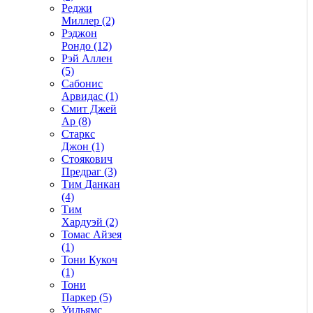
Реджи
Миллер (2)
Рэджон
Рондо (12)
Рэй Аллен
(5)
Сабонис
Арвидас (1)
Смит Джей
Ар (8)
Старкс
Джон (1)
Стоякович
Предраг (3)
Тим Данкан
(4)
Тим
Хардуэй (2)
Томас Айзея
(1)
Тони Кукоч
(1)
Тони
Паркер (5)
Уильямс