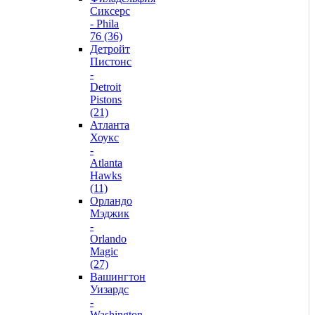
Сиксерс
- Phila
76 (36)
Детройт
Пистонс
-
Detroit
Pistons
(21)
Атланта
Хоукс
-
Atlanta
Hawks
(11)
Орландо
Мэджик
-
Orlando
Magic
(27)
Вашингтон
Уизардс
-
Washington