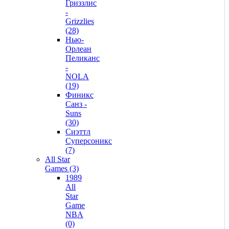
Гриззлис
-
Grizzlies
(28)
Нью-
Орлеан
Пеликанс
-
NOLA
(19)
Финикс
Санз -
Suns
(30)
Сиэттл
Суперсоникс
(7)
All Star
Games (3)
1989
All
Star
Game
NBA
(0)