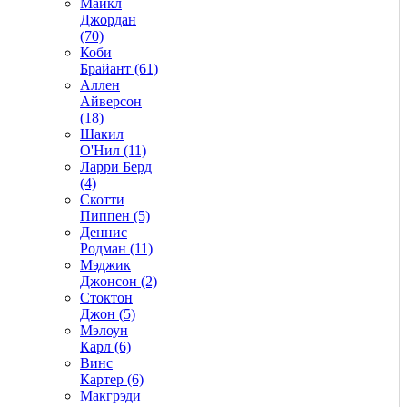
Майкл
Джордан
(70)
Коби
Брайант (61)
Аллен
Айверсон
(18)
Шакил
О'Нил (11)
Ларри Берд
(4)
Скотти
Пиппен (5)
Деннис
Родман (11)
Мэджик
Джонсон (2)
Стоктон
Джон (5)
Мэлоун
Карл (6)
Винс
Картер (6)
Макгрэди