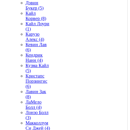
Дэвин
Букер (5)
Кайл
Корвер (8)
Кайл Лоури
(1)
Карузо
Алекс (4)
Кевин Лав
(6)
Кендрик
Нанн (4)
Кузма Кайл
(5)
Кристапс
Порзингис
(6)
Лавин Зак
(8)
ЛаМело
Болл (4)
Лонзо Болл
(3)
Макколлум
Си Джей (4)