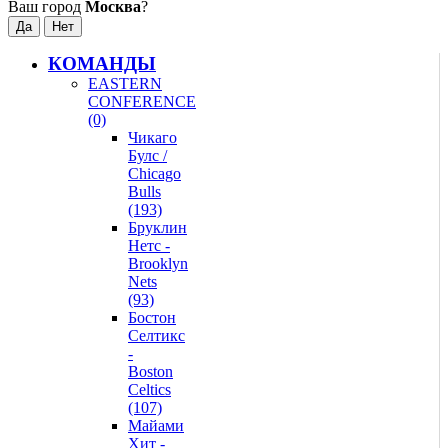
Ваш город
Москва
?
КОМАНДЫ
EASTERN
CONFERENCE
(0)
Чикаго
Булс /
Chicago
Bulls
(193)
Бруклин
Нетс -
Brooklyn
Nets
(93)
Бостон
Селтикс
-
Boston
Celtics
(107)
Майами
Хит -