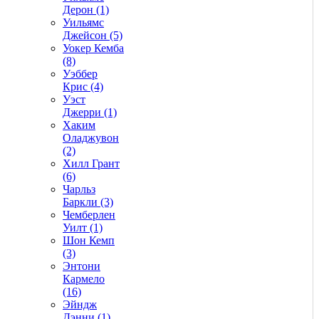
Дерон (1)
Уильямс
Джейсон (5)
Уокер Кемба
(8)
Уэббер
Крис (4)
Уэст
Джерри (1)
Хаким
Оладжувон
(2)
Хилл Грант
(6)
Чарльз
Баркли (3)
Чемберлен
Уилт (1)
Шон Кемп
(3)
Энтони
Кармело
(16)
Эйндж
Дэнни (1)