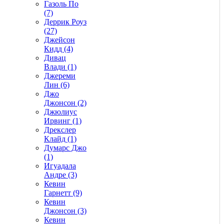
Газоль По
(7)
Деррик Роуз
(27)
Джейсон
Кидд (4)
Дивац
Влади (1)
Джереми
Лин (6)
Джо
Джонсон (2)
Джюлиус
Ирвинг (1)
Дрекслер
Клайд (1)
Думарс Джо
(1)
Игуадала
Андре (3)
Кевин
Гарнетт (9)
Кевин
Джонсон (3)
Кевин