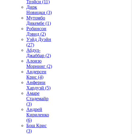
Трэйси (11)
Дирк
Новицки (3)
Мутомбо
Дикембе (1)
Робинсон
Дэвид (2)
Уэйд Дуэйн
(27)
Абдул-
Джаббар (2)
Алонзо
Морнинг (2)
Андерсен
Крис (4)
Анферни
Xардуэй (5)
Амаре
Стадемайр
(3)
Андрей
Кириленко
(6)
Бош Крис
(3)