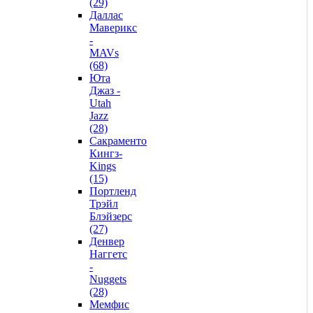
(29)
Даллас
Маверикс
-
MAVs
(68)
Юта
Джаз -
Utah
Jazz
(28)
Сакраменто
Кингз-
Kings
(15)
Портленд
Трэйл
Блэйзерс
(27)
Денвер
Наггетс
-
Nuggets
(28)
Мемфис