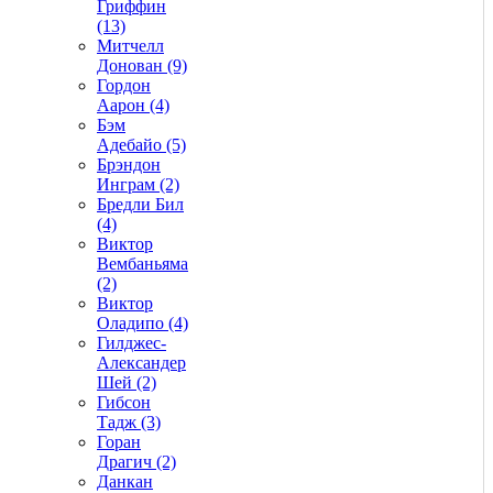
Гриффин
(13)
Митчелл
Донован (9)
Гордон
Аарон (4)
Бэм
Адебайо (5)
Брэндон
Инграм (2)
Бредли Бил
(4)
Виктор
Вембаньяма
(2)
Виктор
Оладипо (4)
Гилджес-
Александер
Шей (2)
Гибсон
Тадж (3)
Горан
Драгич (2)
Данкан