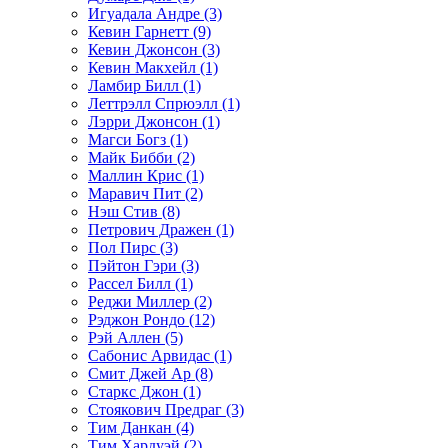
Игуадала Андре (3)
Кевин Гарнетт (9)
Кевин Джонсон (3)
Кевин Макхейл (1)
Ламбир Билл (1)
Леттрэлл Спрюэлл (1)
Лэрри Джонсон (1)
Магси Богз (1)
Майк Бибби (2)
Маллин Крис (1)
Маравич Пит (2)
Нэш Стив (8)
Петрович Дражен (1)
Пол Пирс (3)
Пэйтон Гэри (3)
Рассел Билл (1)
Реджи Миллер (2)
Рэджон Рондо (12)
Рэй Аллен (5)
Сабонис Арвидас (1)
Смит Джей Ар (8)
Старкс Джон (1)
Стоякович Предраг (3)
Тим Данкан (4)
Тим Хардуэй (2)