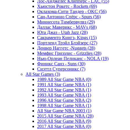
Лос-Анджелес Клипперс - LAC (55)
Хьюстон Рокетс - Rockets (69)
Оклахома-Сити Тандер - OKC (56)
Сан-Антонио Спёрс - Spurs (56)
Миннесота Тимбервулвз (29)
Даллас Маверикс - MAVs (68)
Юта Джаз - Utah Jazz (28)
Сакраменто Кингз- Kings (15)
Портленд Трэйл Блэйзерс (27)
Денвер Наггетс -Nuggets (28)
Мемфис Гриззлис - Grizzlies (28)
Нью-Орлеан Пеликанс - NOLA (19)
Финикс Санз - Suns (30)
Сиэттл Суперсоникс (7)
All Star Games (3)
1989 All Star Game NBA (0)
1991 All Star Game NBA (1)
1992 All Star Game NBA (1)
1993 All Star Game NBA (1)
1996 All Star Game NBA (2)
1998 All Star Game NBA (1)
All Star Game NBA 2003 (1)
2015 All Star Game NBA (28)
2016 All Star Game NBA (9)
2017 All Star Game NBA (0)