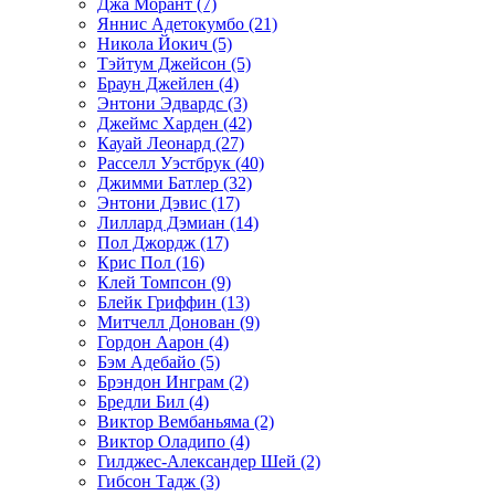
Джа Морант (7)
Яннис Адетокумбо (21)
Никола Йокич (5)
Тэйтум Джейсон (5)
Браун Джейлен (4)
Энтони Эдвардс (3)
Джеймс Харден (42)
Кауай Леонард (27)
Расселл Уэстбрук (40)
Джимми Батлер (32)
Энтони Дэвис (17)
Лиллард Дэмиан (14)
Пол Джордж (17)
Крис Пол (16)
Клей Томпсон (9)
Блейк Гриффин (13)
Митчелл Донован (9)
Гордон Аарон (4)
Бэм Адебайо (5)
Брэндон Инграм (2)
Бредли Бил (4)
Виктор Вембаньяма (2)
Виктор Оладипо (4)
Гилджес-Александер Шей (2)
Гибсон Тадж (3)