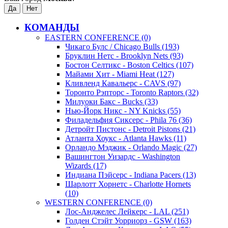
КОМАНДЫ
EASTERN CONFERENCE (0)
Чикаго Булс / Chicago Bulls (193)
Бруклин Нетс - Brooklyn Nets (93)
Бостон Селтикс - Boston Celtics (107)
Майами Хит - Miami Heat (127)
Кливленд Кавальерс - CAVS (97)
Торонто Рэпторс - Toronto Raptors (32)
Милуоки Бакс - Bucks (33)
Нью-Йорк Никс - NY Knicks (55)
Филадельфия Сиксерс - Phila 76 (36)
Детройт Пистонс - Detroit Pistons (21)
Атланта Хоукс - Atlanta Hawks (11)
Орландо Мэджик - Orlando Magic (27)
Вашингтон Уизардс - Washington
Wizards (17)
Индиана Пэйсерс - Indiana Pacers (13)
Шарлотт Хорнетс - Charlotte Hornets
(10)
WESTERN CONFERENCE (0)
Лос-Анджелес Лейкерс - LAL (251)
Голден Стэйт Уорриорз - GSW (163)