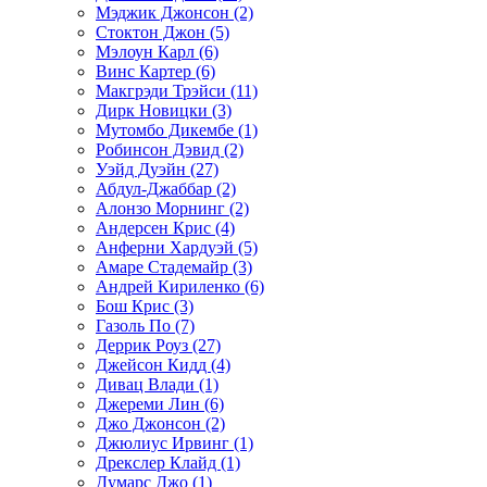
Мэджик Джонсон (2)
Стоктон Джон (5)
Мэлоун Карл (6)
Винс Картер (6)
Макгрэди Трэйси (11)
Дирк Новицки (3)
Мутомбо Дикембе (1)
Робинсон Дэвид (2)
Уэйд Дуэйн (27)
Абдул-Джаббар (2)
Алонзо Морнинг (2)
Андерсен Крис (4)
Анферни Xардуэй (5)
Амаре Стадемайр (3)
Андрей Кириленко (6)
Бош Крис (3)
Газоль По (7)
Деррик Роуз (27)
Джейсон Кидд (4)
Дивац Влади (1)
Джереми Лин (6)
Джо Джонсон (2)
Джюлиус Ирвинг (1)
Дрекслер Клайд (1)
Думарс Джо (1)