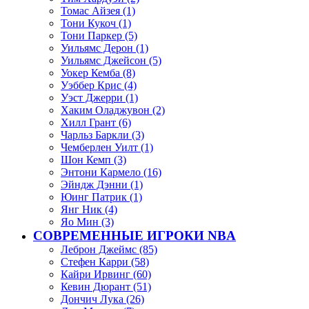
Томас Айзея (1)
Тони Кукоч (1)
Тони Паркер (5)
Уильямс Дерон (1)
Уильямс Джейсон (5)
Уокер Кемба (8)
Уэббер Крис (4)
Уэст Джерри (1)
Хаким Оладжувон (2)
Хилл Грант (6)
Чарльз Баркли (3)
Чемберлен Уилт (1)
Шон Кемп (3)
Энтони Кармело (16)
Эйндж Дэнни (1)
Юинг Патрик (1)
Янг Ник (4)
Яо Мин (3)
СОВРЕМЕННЫЕ ИГРОКИ NBA
Леброн Джеймс (85)
Стефен Карри (58)
Кайри Ирвинг (60)
Кевин Дюрант (51)
Дончич Лука (26)