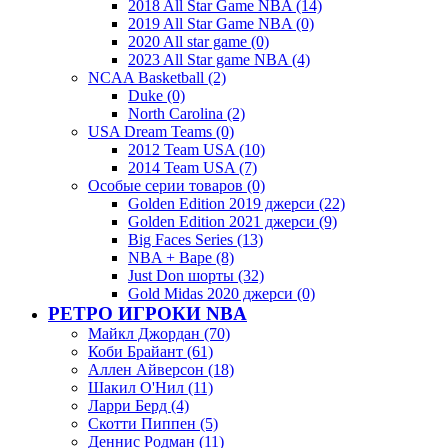
2018 All Star Game NBA (14)
2019 All Star Game NBA (0)
2020 All star game (0)
2023 All Star game NBA (4)
NCAA Basketball (2)
Duke (0)
North Carolina (2)
USA Dream Teams (0)
2012 Team USA (10)
2014 Team USA (7)
Особые серии товаров (0)
Golden Edition 2019 джерси (22)
Golden Edition 2021 джерси (9)
Big Faces Series (13)
NBA + Bape (8)
Just Don шорты (32)
Gold Midas 2020 джерси (0)
РЕТРО ИГРОКИ NBA
Майкл Джордан (70)
Коби Брайант (61)
Аллен Айверсон (18)
Шакил О'Нил (11)
Ларри Берд (4)
Скотти Пиппен (5)
Деннис Родман (11)