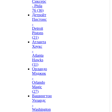
Сиксерс
- Phila
76 (36)
Детройт
Пистонс
-
Detroit
Pistons
(21)
Атланта
Хоукс
-
Atlanta
Hawks
(11)
Орландо
Мэджик
-
Orlando
Magic
(27)
Вашингтон
Уизардс
-
Washington