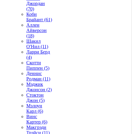
Джордан
(70)
Коби
Брайант (61)
Аллен
Айверсон
(18)
Шакил
О'Нил (11)
Ларри Берд
(4)
Скотти
Пиппен (5)
Деннис
Родман (11)
Мэджик
Джонсон (2)
Стоктон
Джон (5)
Мэлоун
Карл (6)
Винс
Картер (6)
Макгрэди
Трэйси (11)