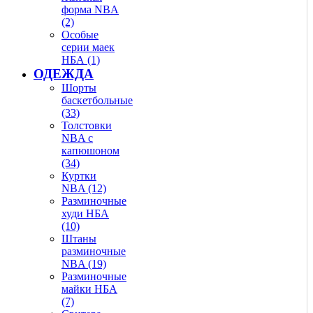
форма NBA
(2)
Особые
серии маек
НБА (1)
ОДЕЖДА
Шорты
баскетбольные
(33)
Толстовки
NBA с
капюшоном
(34)
Куртки
NBA (12)
Разминочные
худи НБА
(10)
Штаны
разминочные
NBA (19)
Разминочные
майки НБА
(7)