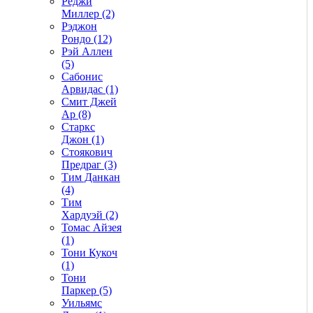
Реджи
Миллер (2)
Рэджон
Рондо (12)
Рэй Аллен
(5)
Сабонис
Арвидас (1)
Смит Джей
Ар (8)
Старкс
Джон (1)
Стоякович
Предраг (3)
Тим Данкан
(4)
Тим
Хардуэй (2)
Томас Айзея
(1)
Тони Кукоч
(1)
Тони
Паркер (5)
Уильямс