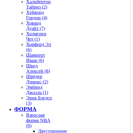
Халибертон
Тайриз (2)
Хейворд
Гордон (4)
Ховард
Дуайт (7)
Холмгрен
Чет (1)
Хорфорд Эл
(6)
Шамперт
Иман (6)
Швед
Алексей (8)
Шрёдер
Дэннис (2)
Эмбиид
Джоэль (1)
Эрик Бледсо
(3)
ФОРМА
Взрослая
форма NBA
(0)
Двусторонние