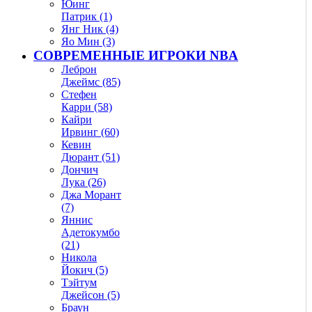
Юинг
Патрик (1)
Янг Ник (4)
Яо Мин (3)
СОВРЕМЕННЫЕ ИГРОКИ NBA
Леброн
Джеймс (85)
Стефен
Карри (58)
Кайри
Ирвинг (60)
Кевин
Дюрант (51)
Дончич
Лука (26)
Джа Морант
(7)
Яннис
Адетокумбо
(21)
Никола
Йокич (5)
Тэйтум
Джейсон (5)
Браун