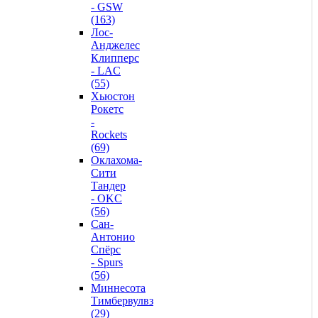
- GSW
(163)
Лос-
Анджелес
Клипперс
- LAC
(55)
Хьюстон
Рокетс
-
Rockets
(69)
Оклахома-
Сити
Тандер
- OKC
(56)
Сан-
Антонио
Спёрс
- Spurs
(56)
Миннесота
Тимбервулвз
(29)