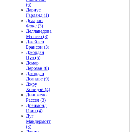
(6)
Дариус
Гарланд (1)
Деаарон
Фокс (3)
Деллаведова
Мэттью (3)
Джейлен
Брансон (3)
Джордан
Пул (5)
Демар
Дерозан (8)
Джордан
Деандре (9)
Джру
Холидэй (4)
Дианжело
Рассел (3)
Дрэймонд
Грин (4)
Дуг
Макдермотт
(3)
Дэвин