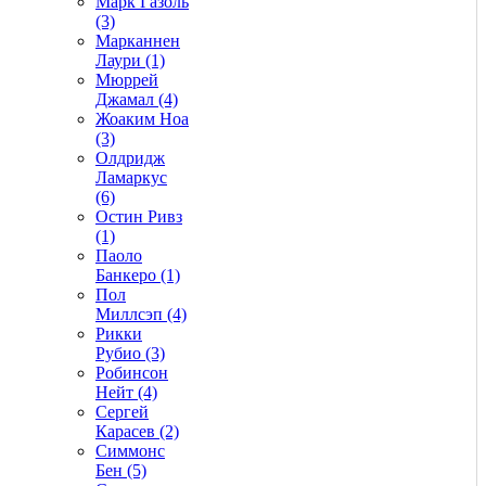
Марк Газоль
(3)
Марканнен
Лаури (1)
Мюррей
Джамал (4)
Жоаким Ноа
(3)
Олдридж
Ламаркус
(6)
Остин Ривз
(1)
Паоло
Банкеро (1)
Пол
Миллсэп (4)
Рикки
Рубио (3)
Робинсон
Нейт (4)
Сергей
Карасев (2)
Симмонс
Бен (5)