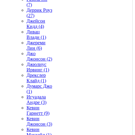
(7)
Деррик Роуз
(27)
Джейсон
Кидд (4)
Дивац
Влади (1)
Джереми
Лин (6)
Джо
Джонсон (2)
Джюлиус
Ирвинг (1)
Дрекслер
Клайд (1)
Думарс Джо
(1)
Игуадала
Андре (3)
Кевин
Гарнетт (9)
Кевин
Джонсон (3)
Кевин
Макхейл (1)