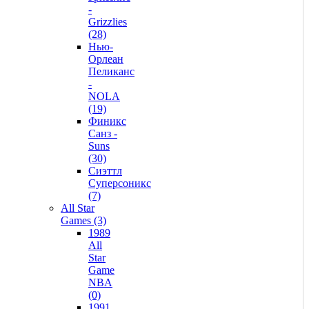
-
Grizzlies
(28)
Нью-
Орлеан
Пеликанс
-
NOLA
(19)
Финикс
Санз -
Suns
(30)
Сиэттл
Суперсоникс
(7)
All Star
Games (3)
1989
All
Star
Game
NBA
(0)
1991