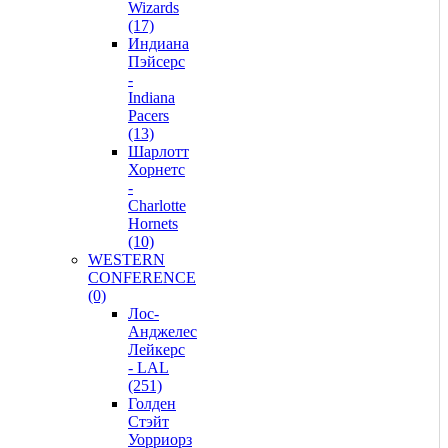
Wizards
(17)
Индиана
Пэйсерс
-
Indiana
Pacers
(13)
Шарлотт
Хорнетс
-
Charlotte
Hornets
(10)
WESTERN
CONFERENCE
(0)
Лос-
Анджелес
Лейкерс
- LAL
(251)
Голден
Стэйт
Уорриорз