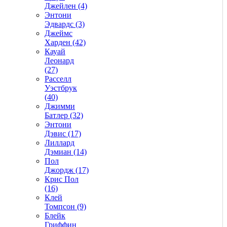
Джейлен (4)
Энтони
Эдвардс (3)
Джеймс
Харден (42)
Кауай
Леонард
(27)
Расселл
Уэстбрук
(40)
Джимми
Батлер (32)
Энтони
Дэвис (17)
Лиллард
Дэмиан (14)
Пол
Джордж (17)
Крис Пол
(16)
Клей
Томпсон (9)
Блейк
Гриффин