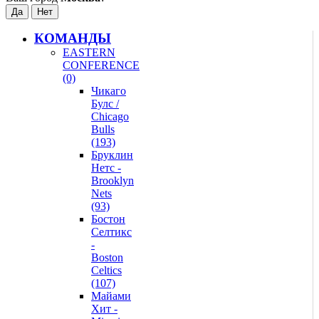
КОМАНДЫ
EASTERN
CONFERENCE
(0)
Чикаго
Булс /
Chicago
Bulls
(193)
Бруклин
Нетс -
Brooklyn
Nets
(93)
Бостон
Селтикс
-
Boston
Celtics
(107)
Майами
Хит -