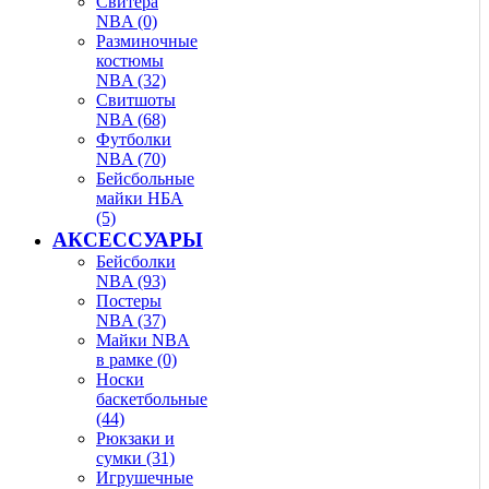
Свитера
NBA (0)
Разминочные
костюмы
NBA (32)
Свитшоты
NBA (68)
Футболки
NBA (70)
Бейсбольные
майки НБА
(5)
АКСЕССУАРЫ
Бейсболки
NBA (93)
Постеры
NBA (37)
Майки NBA
в рамке (0)
Носки
баскетбольные
(44)
Рюкзаки и
сумки (31)
Игрушечные