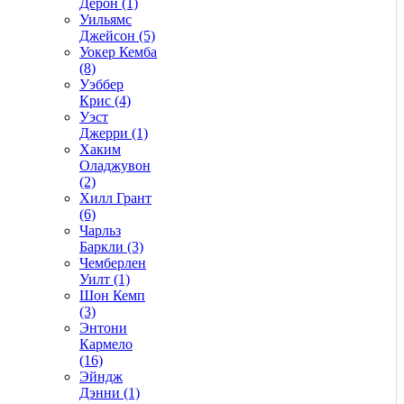
Дерон (1)
Уильямс
Джейсон (5)
Уокер Кемба
(8)
Уэббер
Крис (4)
Уэст
Джерри (1)
Хаким
Оладжувон
(2)
Хилл Грант
(6)
Чарльз
Баркли (3)
Чемберлен
Уилт (1)
Шон Кемп
(3)
Энтони
Кармело
(16)
Эйндж
Дэнни (1)