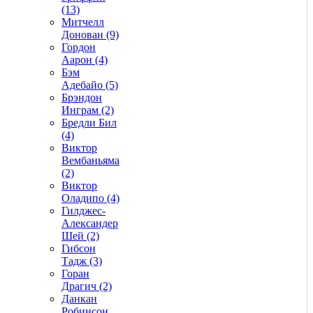
(13)
Митчелл
Донован (9)
Гордон
Аарон (4)
Бэм
Адебайо (5)
Брэндон
Инграм (2)
Бредли Бил
(4)
Виктор
Вембаньяма
(2)
Виктор
Оладипо (4)
Гилджес-
Александер
Шей (2)
Гибсон
Тадж (3)
Горан
Драгич (2)
Данкан
Робинсон