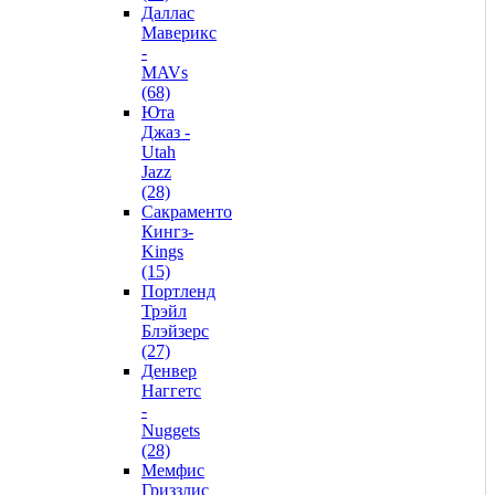
Даллас
Маверикс
-
MAVs
(68)
Юта
Джаз -
Utah
Jazz
(28)
Сакраменто
Кингз-
Kings
(15)
Портленд
Трэйл
Блэйзерс
(27)
Денвер
Наггетс
-
Nuggets
(28)
Мемфис
Гриззлис