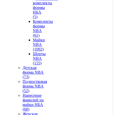
комплекты
формы
НБА
(5)
Комплекты
формы
NBA
(61)
Майки
NBA
(1092)
Шорты
NBA
(155)
Детская
форма NBA
(73)
Подростковая
форма NBA
(52)
Нанесение
фамилий на
майки НБА
(68)
Женская