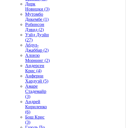
Дирк
Новицки (3)
Мутомбо
Дикембе (1)
Робинсон
Дэвид (2)
Уэйд Дуэйн
(27)
Абдул-
Джаббар (2)
Алонзо
Морнинг (2)
Андерсен
Крис (4)
Анферни
Xардуэй (5)
Амаре
Стадемайр
(3)
Андрей
Кириленко
(6)
Бош Крис
(3)
Газоль По