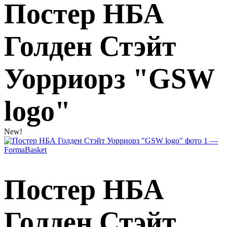
Постер НБА
Голден Стэйт
Уорриорз "GSW
logo"
New!
Постер НБА
Голден Стэйт