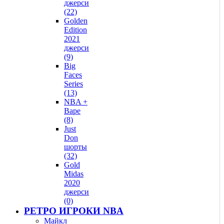
джерси
(22)
Golden
Edition
2021
джерси
(9)
Big
Faces
Series
(13)
NBA +
Bape
(8)
Just
Don
шорты
(32)
Gold
Midas
2020
джерси
(0)
РЕТРО ИГРОКИ NBA
Майкл