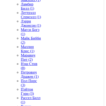
Ламбир
Билл (1)
Леттрэлл
Спрюэлл (1)
Лэрри
Джонсон (1)
Магси Богз
(1)
Майк Бибби
(2)
Маллин
Крис (1)
Маравич
Пит (2)
Нэш Стив
(8)
Петрович
Дражен (1)
Пол Пирс
(3)
Пэйтон
Гэри (3)
Рассел Билл
(1)