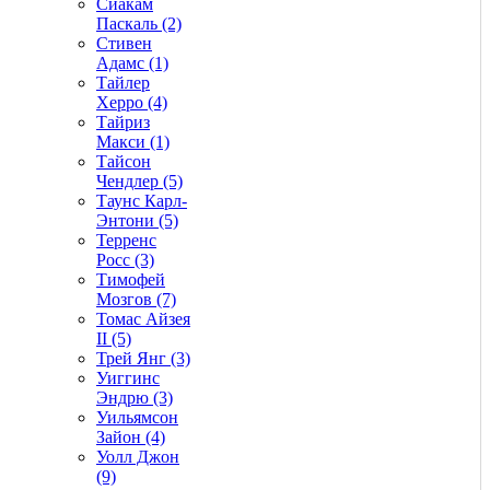
Сиакам
Паскаль (2)
Стивен
Адамс (1)
Тайлер
Херро (4)
Тайриз
Макси (1)
Тайсон
Чендлер (5)
Таунс Карл-
Энтони (5)
Терренс
Росс (3)
Тимофей
Мозгов (7)
Томас Айзея
II (5)
Трей Янг (3)
Уиггинс
Эндрю (3)
Уильямсон
Зайон (4)
Уолл Джон
(9)