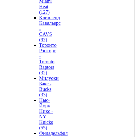
Miami
Heat
(127)
Кливленд
Кавальерс
-
CAVS
(97)
Торонто
Рэпторс
-
Toronto
Raptors
(32)
Милуоки
Бакс -
Bucks
(33)
Нью-
Йорк
Никс -
NY
Knicks
(55)
Филадельфия