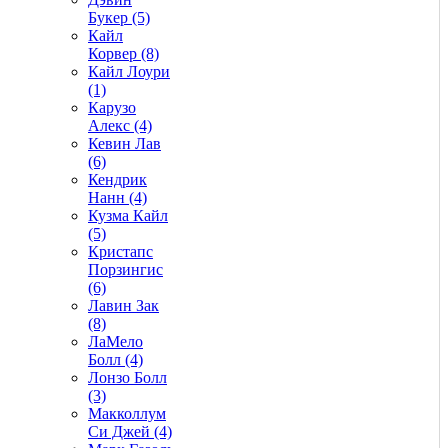
Букер (5)
Кайл
Корвер (8)
Кайл Лоури
(1)
Карузо
Алекс (4)
Кевин Лав
(6)
Кендрик
Нанн (4)
Кузма Кайл
(5)
Кристапс
Порзингис
(6)
Лавин Зак
(8)
ЛаМело
Болл (4)
Лонзо Болл
(3)
Макколлум
Си Джей (4)