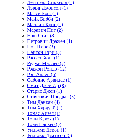
Леттрэлл Спрюэлл (1)
Лэрри Джонсон (1)
Магси Богз (1)
Майк Бибби (2)
Маллин Крис (1)
Маравич Пит (2)
Нэш Стив (8)
Петрович Дражен (1)
Пол Пирс (3)
Пэйтон Гэри (3)
Рассел Билл (1)
Реджи Миллер (2)
Рэджон Рондо (12)
Рэй Аллен (5)
Сабонис Арвидас (1)
Смит Джей Ар (8)
Старкс Джон (1)
Стоякович Предраг (3)
Тим Данкан (4)
Тим Хардуэй (2)
Томас Айзея (1)
Тони Кукоч (1)
Тони Паркер (5)
Уильямс Дерон (1)
Уильямс Джейсон (5)