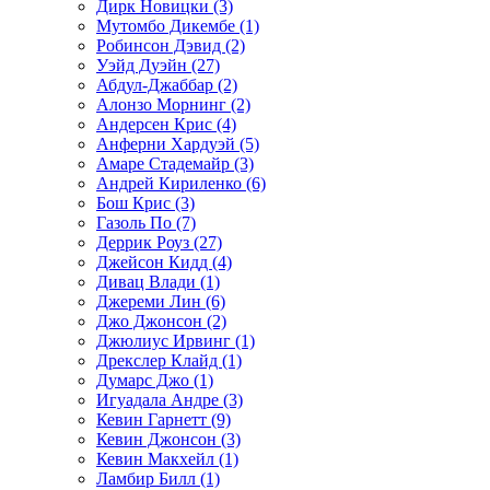
Дирк Новицки (3)
Мутомбо Дикембе (1)
Робинсон Дэвид (2)
Уэйд Дуэйн (27)
Абдул-Джаббар (2)
Алонзо Морнинг (2)
Андерсен Крис (4)
Анферни Xардуэй (5)
Амаре Стадемайр (3)
Андрей Кириленко (6)
Бош Крис (3)
Газоль По (7)
Деррик Роуз (27)
Джейсон Кидд (4)
Дивац Влади (1)
Джереми Лин (6)
Джо Джонсон (2)
Джюлиус Ирвинг (1)
Дрекслер Клайд (1)
Думарс Джо (1)
Игуадала Андре (3)
Кевин Гарнетт (9)
Кевин Джонсон (3)
Кевин Макхейл (1)
Ламбир Билл (1)