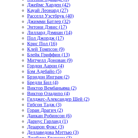
Джеймс Харден (42)
Кауай Леонард (27)
Расселл Уэстбрук (40)
Джимми Батлер (32)
Энтони Дэвис (17)
Лиллард Дэмиан (14)
Пол Джордж (17)
Крис Пол (16)
Клей Томпсон (9)
Блейк Гриффин (13)
Митчелл Донован (9)
Гордон Аарон (4)
Бэм Адебайо (5)
Брэндон Инграм (2)
Бредли Бил (4)
Виктор Вембаньяма (2)
Виктор Оладипо (4)
Гилджес-Александер Шей (2)
Гибсон Тадж (3)
Горан Драгич (2)
Данкан Робинсон (6)
Дариус Гарланд (1)
Деаарон Фокс (3)
Деллаведова Мэттью (3)
Джейлен Брансон (3)