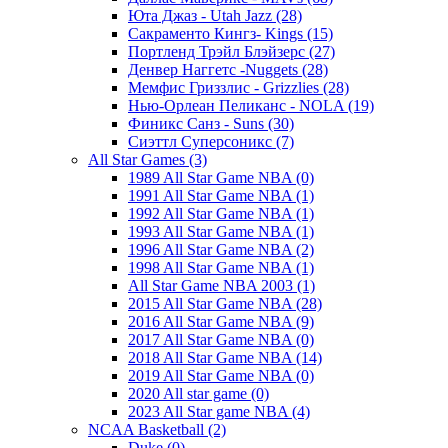
Юта Джаз - Utah Jazz (28)
Сакраменто Кингз- Kings (15)
Портленд Трэйл Блэйзерс (27)
Денвер Наггетс -Nuggets (28)
Мемфис Гриззлис - Grizzlies (28)
Нью-Орлеан Пеликанс - NOLA (19)
Финикс Санз - Suns (30)
Сиэттл Суперсоникс (7)
All Star Games (3)
1989 All Star Game NBA (0)
1991 All Star Game NBA (1)
1992 All Star Game NBA (1)
1993 All Star Game NBA (1)
1996 All Star Game NBA (2)
1998 All Star Game NBA (1)
All Star Game NBA 2003 (1)
2015 All Star Game NBA (28)
2016 All Star Game NBA (9)
2017 All Star Game NBA (0)
2018 All Star Game NBA (14)
2019 All Star Game NBA (0)
2020 All star game (0)
2023 All Star game NBA (4)
NCAA Basketball (2)
Duke (0)