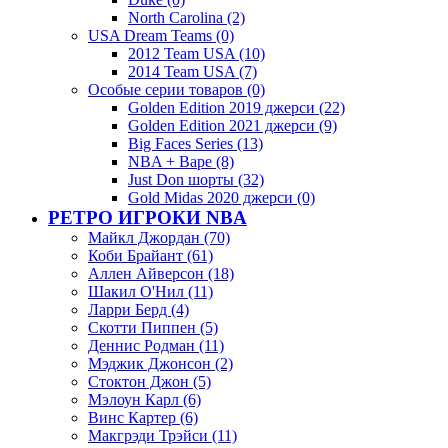
North Carolina (2)
USA Dream Teams (0)
2012 Team USA (10)
2014 Team USA (7)
Особые серии товаров (0)
Golden Edition 2019 джерси (22)
Golden Edition 2021 джерси (9)
Big Faces Series (13)
NBA + Bape (8)
Just Don шорты (32)
Gold Midas 2020 джерси (0)
РЕТРО ИГРОКИ NBA
Майкл Джордан (70)
Коби Брайант (61)
Аллен Айверсон (18)
Шакил О'Нил (11)
Ларри Берд (4)
Скотти Пиппен (5)
Деннис Родман (11)
Мэджик Джонсон (2)
Стоктон Джон (5)
Мэлоун Карл (6)
Винс Картер (6)
Макгрэди Трэйси (11)