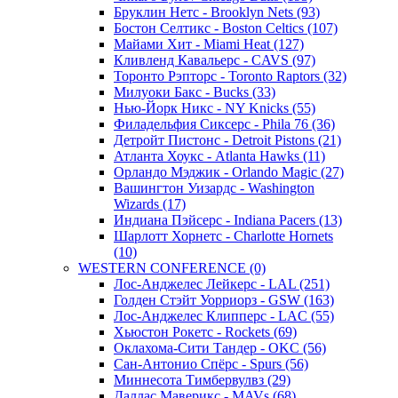
Бруклин Нетс - Brooklyn Nets (93)
Бостон Селтикс - Boston Celtics (107)
Майами Хит - Miami Heat (127)
Кливленд Кавальерс - CAVS (97)
Торонто Рэпторс - Toronto Raptors (32)
Милуоки Бакс - Bucks (33)
Нью-Йорк Никс - NY Knicks (55)
Филадельфия Сиксерс - Phila 76 (36)
Детройт Пистонс - Detroit Pistons (21)
Атланта Хоукс - Atlanta Hawks (11)
Орландо Мэджик - Orlando Magic (27)
Вашингтон Уизардс - Washington
Wizards (17)
Индиана Пэйсерс - Indiana Pacers (13)
Шарлотт Хорнетс - Charlotte Hornets
(10)
WESTERN CONFERENCE (0)
Лос-Анджелес Лейкерс - LAL (251)
Голден Стэйт Уорриорз - GSW (163)
Лос-Анджелес Клипперс - LAC (55)
Хьюстон Рокетс - Rockets (69)
Оклахома-Сити Тандер - OKC (56)
Сан-Антонио Спёрс - Spurs (56)
Миннесота Тимбервулвз (29)
Даллас Маверикс - MAVs (68)