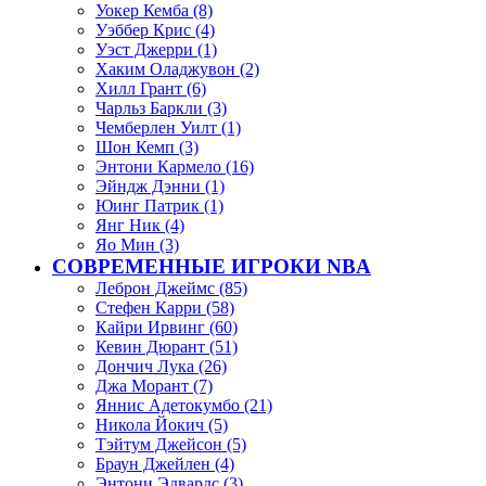
Уокер Кемба (8)
Уэббер Крис (4)
Уэст Джерри (1)
Хаким Оладжувон (2)
Хилл Грант (6)
Чарльз Баркли (3)
Чемберлен Уилт (1)
Шон Кемп (3)
Энтони Кармело (16)
Эйндж Дэнни (1)
Юинг Патрик (1)
Янг Ник (4)
Яо Мин (3)
СОВРЕМЕННЫЕ ИГРОКИ NBA
Леброн Джеймс (85)
Стефен Карри (58)
Кайри Ирвинг (60)
Кевин Дюрант (51)
Дончич Лука (26)
Джа Морант (7)
Яннис Адетокумбо (21)
Никола Йокич (5)
Тэйтум Джейсон (5)
Браун Джейлен (4)
Энтони Эдвардс (3)