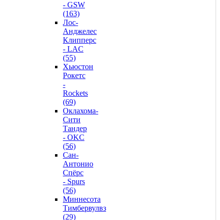
- GSW
(163)
Лос-
Анджелес
Клипперс
- LAC
(55)
Хьюстон
Рокетс
-
Rockets
(69)
Оклахома-
Сити
Тандер
- OKC
(56)
Сан-
Антонио
Спёрс
- Spurs
(56)
Миннесота
Тимбервулвз
(29)