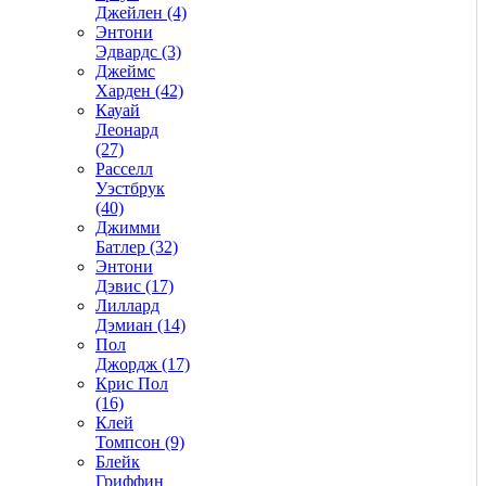
Джейлен (4)
Энтони
Эдвардс (3)
Джеймс
Харден (42)
Кауай
Леонард
(27)
Расселл
Уэстбрук
(40)
Джимми
Батлер (32)
Энтони
Дэвис (17)
Лиллард
Дэмиан (14)
Пол
Джордж (17)
Крис Пол
(16)
Клей
Томпсон (9)
Блейк
Гриффин