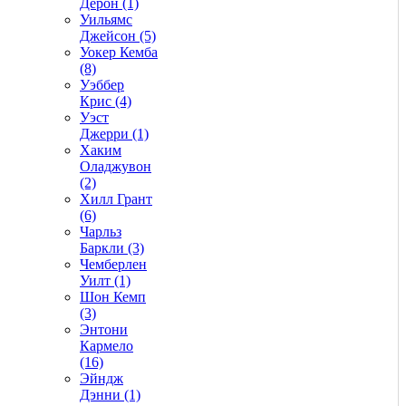
Дерон (1)
Уильямс
Джейсон (5)
Уокер Кемба
(8)
Уэббер
Крис (4)
Уэст
Джерри (1)
Хаким
Оладжувон
(2)
Хилл Грант
(6)
Чарльз
Баркли (3)
Чемберлен
Уилт (1)
Шон Кемп
(3)
Энтони
Кармело
(16)
Эйндж
Дэнни (1)