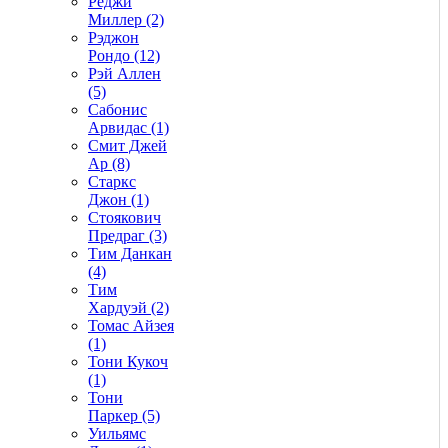
Реджи
Миллер (2)
Рэджон
Рондо (12)
Рэй Аллен
(5)
Сабонис
Арвидас (1)
Смит Джей
Ар (8)
Старкс
Джон (1)
Стоякович
Предраг (3)
Тим Данкан
(4)
Тим
Хардуэй (2)
Томас Айзея
(1)
Тони Кукоч
(1)
Тони
Паркер (5)
Уильямс