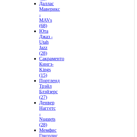
Даллас
Маверикс
-
MAVs
(68)
Юта
Джаз -
Utah
Jazz
(28)
Сакраменто
Кингз-
Kings
(15)
Портленд
Трэйл
Блэйзерс
(27)
Денвер
Наггетс
-
Nuggets
(28)
Мемфис
Гриззлис