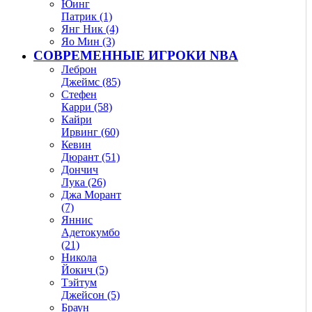
Юинг
Патрик (1)
Янг Ник (4)
Яо Мин (3)
СОВРЕМЕННЫЕ ИГРОКИ NBA
Леброн
Джеймс (85)
Стефен
Карри (58)
Кайри
Ирвинг (60)
Кевин
Дюрант (51)
Дончич
Лука (26)
Джа Морант
(7)
Яннис
Адетокумбо
(21)
Никола
Йокич (5)
Тэйтум
Джейсон (5)
Браун