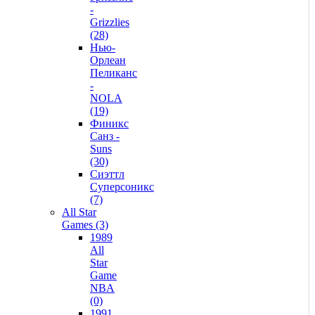
-
Grizzlies
(28)
Нью-
Орлеан
Пеликанс
-
NOLA
(19)
Финикс
Санз -
Suns
(30)
Сиэттл
Суперсоникс
(7)
All Star
Games (3)
1989
All
Star
Game
NBA
(0)
1991