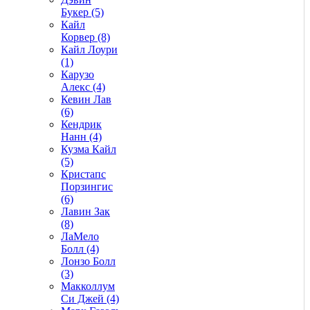
Букер (5)
Кайл
Корвер (8)
Кайл Лоури
(1)
Карузо
Алекс (4)
Кевин Лав
(6)
Кендрик
Нанн (4)
Кузма Кайл
(5)
Кристапс
Порзингис
(6)
Лавин Зак
(8)
ЛаМело
Болл (4)
Лонзо Болл
(3)
Макколлум
Си Джей (4)