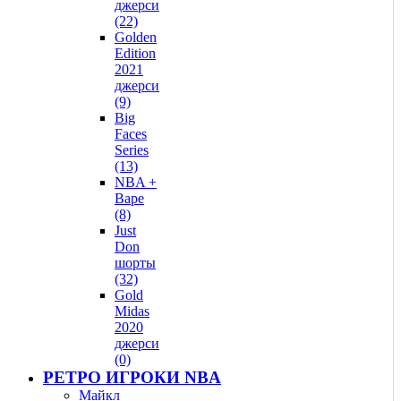
джерси
(22)
Golden
Edition
2021
джерси
(9)
Big
Faces
Series
(13)
NBA +
Bape
(8)
Just
Don
шорты
(32)
Gold
Midas
2020
джерси
(0)
РЕТРО ИГРОКИ NBA
Майкл