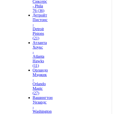
Сиксерс
- Phila
76 (36)
Детройт
Пистонс
-
Detroit
Pistons
(21)
Атланта
Хоукс
-
Atlanta
Hawks
(11)
Орландо
Мэджик
-
Orlando
Magic
(27)
Вашингтон
Уизардс
-
Washington