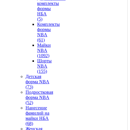
комплекты
формы
НБА
(5)
Комплекты
формы
NBA
(61)
Майки
NBA
(1092)
Шорты
NBA
(155)
Детская
форма NBA
(73)
Подростковая
форма NBA
(52)
Нанесение
фамилий на
майки НБА
(68)
Женская