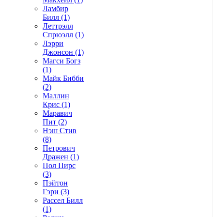
Ламбир
Билл (1)
Леттрэлл
Спрюэлл (1)
Лэрри
Джонсон (1)
Магси Богз
(1)
Майк Бибби
(2)
Маллин
Крис (1)
Маравич
Пит (2)
Нэш Стив
(8)
Петрович
Дражен (1)
Пол Пирс
(3)
Пэйтон
Гэри (3)
Рассел Билл
(1)