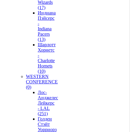
Wizards
(17)
Индиана
Пэйсерс
-
Indiana
Pacers
(13)
Шарлотт
Хорнетс
-
Charlotte
Hornets
(10)
WESTERN
CONFERENCE
(0)
Лос-
Анджелес
Лейкерс
- LAL
(251)
Голден
Стэйт
Уорриорз