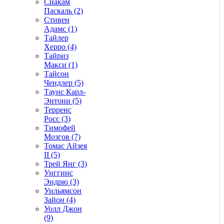
Сиакам
Паскаль (2)
Стивен
Адамс (1)
Тайлер
Херро (4)
Тайриз
Макси (1)
Тайсон
Чендлер (5)
Таунс Карл-
Энтони (5)
Терренс
Росс (3)
Тимофей
Мозгов (7)
Томас Айзея
II (5)
Трей Янг (3)
Уиггинс
Эндрю (3)
Уильямсон
Зайон (4)
Уолл Джон
(9)