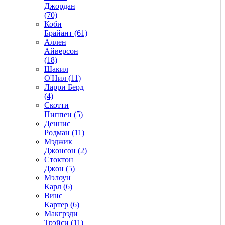
Джордан
(70)
Коби
Брайант (61)
Аллен
Айверсон
(18)
Шакил
О'Нил (11)
Ларри Берд
(4)
Скотти
Пиппен (5)
Деннис
Родман (11)
Мэджик
Джонсон (2)
Стоктон
Джон (5)
Мэлоун
Карл (6)
Винс
Картер (6)
Макгрэди
Трэйси (11)