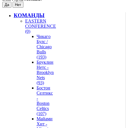
КОМАНДЫ
EASTERN
CONFERENCE
(0)
Чикаго
Булс /
Chicago
Bulls
(193)
Бруклин
Нетс -
Brooklyn
Nets
(93)
Бостон
Селтикс
-
Boston
Celtics
(107)
Майами
Хит -