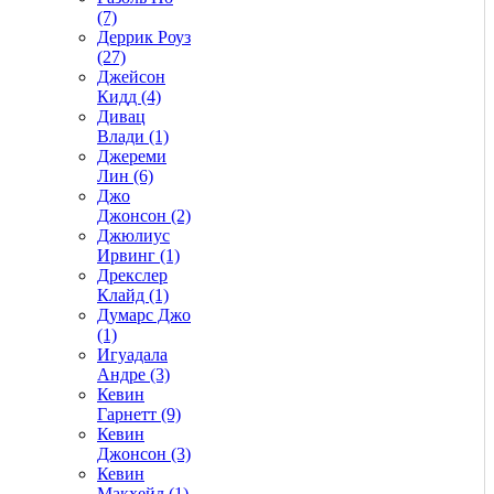
(7)
Деррик Роуз
(27)
Джейсон
Кидд (4)
Дивац
Влади (1)
Джереми
Лин (6)
Джо
Джонсон (2)
Джюлиус
Ирвинг (1)
Дрекслер
Клайд (1)
Думарс Джо
(1)
Игуадала
Андре (3)
Кевин
Гарнетт (9)
Кевин
Джонсон (3)
Кевин
Макхейл (1)