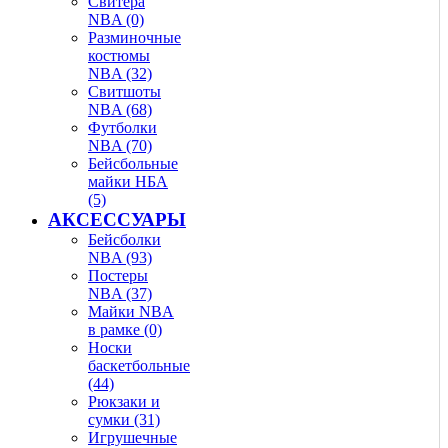
Свитера
NBA (0)
Разминочные
костюмы
NBA (32)
Свитшоты
NBA (68)
Футболки
NBA (70)
Бейсбольные
майки НБА
(5)
АКСЕССУАРЫ
Бейсболки
NBA (93)
Постеры
NBA (37)
Майки NBA
в рамке (0)
Носки
баскетбольные
(44)
Рюкзаки и
сумки (31)
Игрушечные