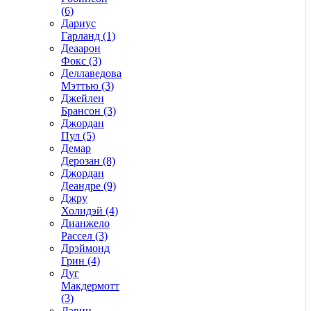
(6)
Дариус
Гарланд (1)
Деаарон
Фокс (3)
Деллаведова
Мэттью (3)
Джейлен
Брансон (3)
Джордан
Пул (5)
Демар
Дерозан (8)
Джордан
Деандре (9)
Джру
Холидэй (4)
Дианжело
Рассел (3)
Дрэймонд
Грин (4)
Дуг
Макдермотт
(3)
Дэвин