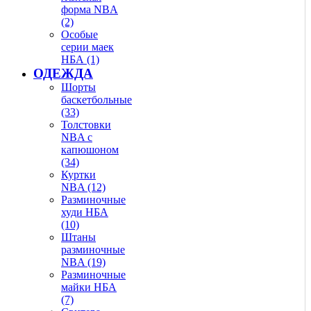
форма NBA
(2)
Особые
серии маек
НБА (1)
ОДЕЖДА
Шорты
баскетбольные
(33)
Толстовки
NBA с
капюшоном
(34)
Куртки
NBA (12)
Разминочные
худи НБА
(10)
Штаны
разминочные
NBA (19)
Разминочные
майки НБА
(7)