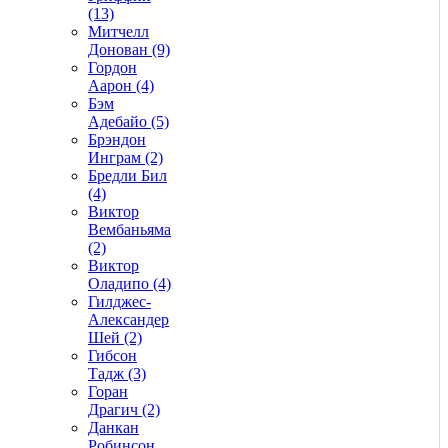
(13)
Митчелл
Донован (9)
Гордон
Аарон (4)
Бэм
Адебайо (5)
Брэндон
Инграм (2)
Бредли Бил
(4)
Виктор
Вембаньяма
(2)
Виктор
Оладипо (4)
Гилджес-
Александер
Шей (2)
Гибсон
Тадж (3)
Горан
Драгич (2)
Данкан
Робинсон