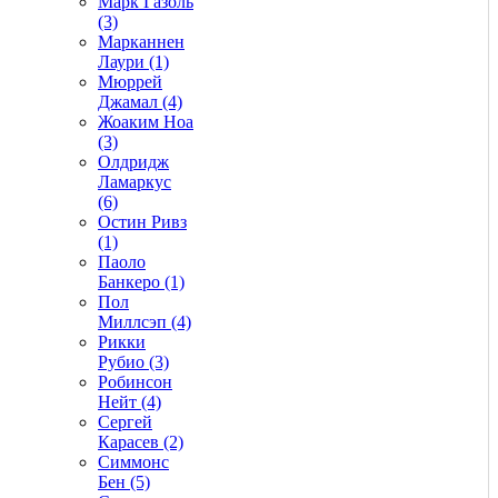
Марк Газоль
(3)
Марканнен
Лаури (1)
Мюррей
Джамал (4)
Жоаким Ноа
(3)
Олдридж
Ламаркус
(6)
Остин Ривз
(1)
Паоло
Банкеро (1)
Пол
Миллсэп (4)
Рикки
Рубио (3)
Робинсон
Нейт (4)
Сергей
Карасев (2)
Симмонс
Бен (5)