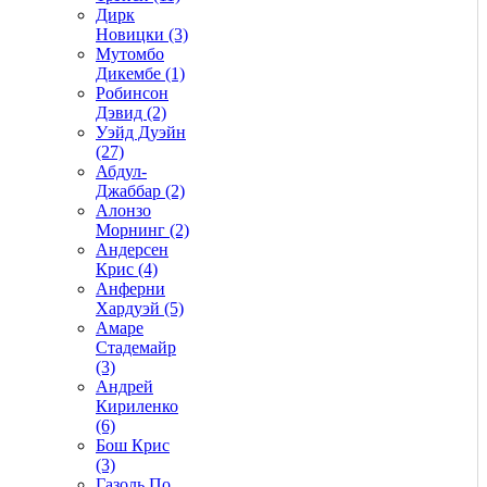
Дирк
Новицки (3)
Мутомбо
Дикембе (1)
Робинсон
Дэвид (2)
Уэйд Дуэйн
(27)
Абдул-
Джаббар (2)
Алонзо
Морнинг (2)
Андерсен
Крис (4)
Анферни
Xардуэй (5)
Амаре
Стадемайр
(3)
Андрей
Кириленко
(6)
Бош Крис
(3)
Газоль По