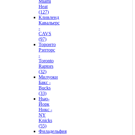
Miami
Heat
(127)
Кливленд
Кавальерс
-
CAVS
(97)
Торонто
Рэпторс
-
Toronto
Raptors
(32)
Милуоки
Бакс -
Bucks
(33)
Нью-
Йорк
Никс -
NY
Knicks
(55)
Филадельфия