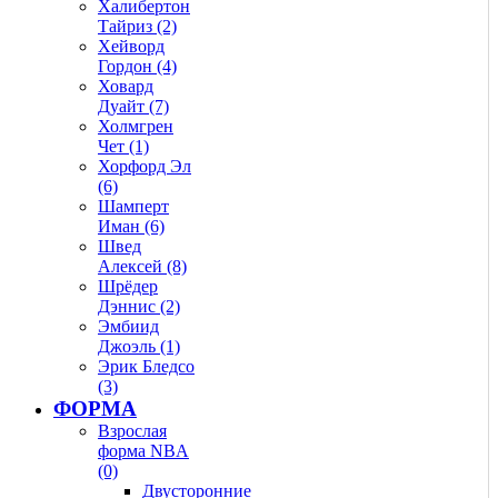
Халибертон
Тайриз (2)
Хейворд
Гордон (4)
Ховард
Дуайт (7)
Холмгрен
Чет (1)
Хорфорд Эл
(6)
Шамперт
Иман (6)
Швед
Алексей (8)
Шрёдер
Дэннис (2)
Эмбиид
Джоэль (1)
Эрик Бледсо
(3)
ФОРМА
Взрослая
форма NBA
(0)
Двусторонние