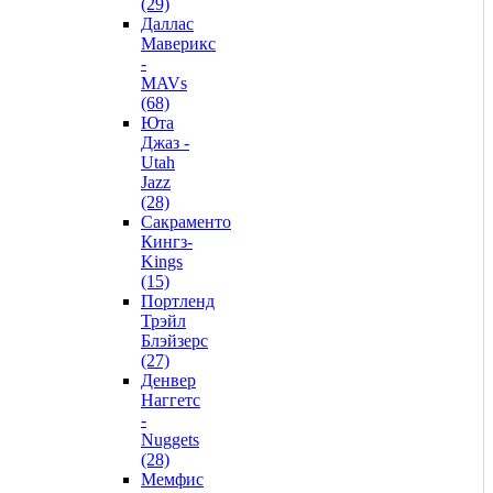
(29)
Даллас
Маверикс
-
MAVs
(68)
Юта
Джаз -
Utah
Jazz
(28)
Сакраменто
Кингз-
Kings
(15)
Портленд
Трэйл
Блэйзерс
(27)
Денвер
Наггетс
-
Nuggets
(28)
Мемфис