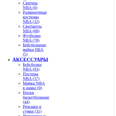
Свитера
NBA (0)
Разминочные
костюмы
NBA (32)
Свитшоты
NBA (68)
Футболки
NBA (70)
Бейсбольные
майки НБА
(5)
АКСЕССУАРЫ
Бейсболки
NBA (93)
Постеры
NBA (37)
Майки NBA
в рамке (0)
Носки
баскетбольные
(44)
Рюкзаки и
сумки (31)
Игрушечные