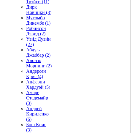
Трэйси (11)
Дирк
Новицки (3)
Мутомбо
Дикембе (1)
Робинсон
Дэвид (2)
Уэйд Дуэйн
(27)
Абдул-
Джаббар (2)
Алонзо
Морнинг (2)
Андерсен
Крис (4)
Анферни
Xардуэй (5)
Амаре
Стадемайр
(3)
Андрей
Кириленко
(6)
Бош Крис
(3)