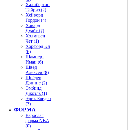
Халибертон
Тайриз (2)
Хейворд
Гордон (4)
Ховард
Дуайт (7)
Холмгрен
Чет (1)
Хорфорд Эл
(6)
Шамперт
Иман (6)
Швед
Алексей (8)
Шрёдер
Дэннис (2)
Эмбиид
Джоэль (1)
Эрик Бледсо
(3)
ФОРМА
Взрослая
форма NBA
(0)