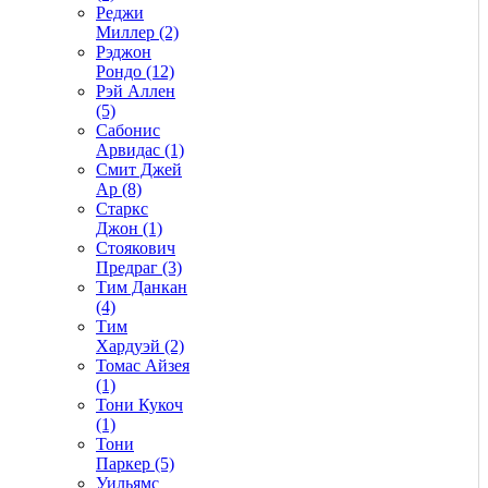
Реджи
Миллер (2)
Рэджон
Рондо (12)
Рэй Аллен
(5)
Сабонис
Арвидас (1)
Смит Джей
Ар (8)
Старкс
Джон (1)
Стоякович
Предраг (3)
Тим Данкан
(4)
Тим
Хардуэй (2)
Томас Айзея
(1)
Тони Кукоч
(1)
Тони
Паркер (5)
Уильямс