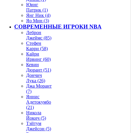
Юинг
Патрик (1)
Янг Ник (4)
Яо Мин (3)
СОВРЕМЕННЫЕ ИГРОКИ NBA
Леброн
Джеймс (85)
Стефен
Карри (58)
Кайри
Ирвинг (60)
Кевин
Дюрант (51)
Дончич
Лука (26)
Джа Морант
(7)
Яннис
Адетокумбо
(21)
Никола
Йокич (5)
Тэйтум
Джейсон (5)