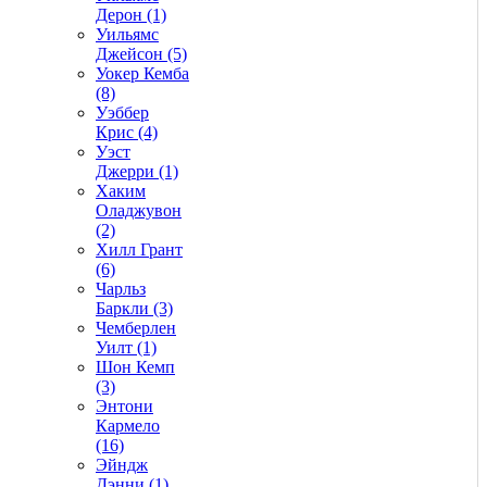
Дерон (1)
Уильямс
Джейсон (5)
Уокер Кемба
(8)
Уэббер
Крис (4)
Уэст
Джерри (1)
Хаким
Оладжувон
(2)
Хилл Грант
(6)
Чарльз
Баркли (3)
Чемберлен
Уилт (1)
Шон Кемп
(3)
Энтони
Кармело
(16)
Эйндж
Дэнни (1)