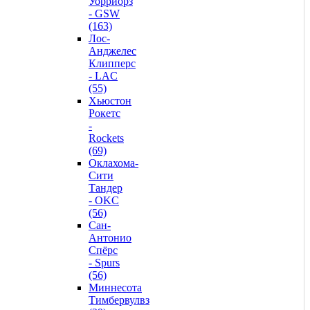
Уорриорз
- GSW
(163)
Лос-
Анджелес
Клипперс
- LAC
(55)
Хьюстон
Рокетс
-
Rockets
(69)
Оклахома-
Сити
Тандер
- OKC
(56)
Сан-
Антонио
Спёрс
- Spurs
(56)
Миннесота
Тимбервулвз