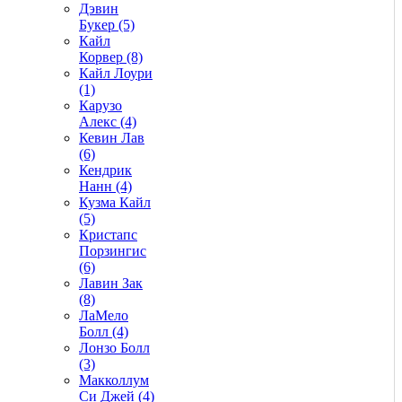
Дэвин
Букер (5)
Кайл
Корвер (8)
Кайл Лоури
(1)
Карузо
Алекс (4)
Кевин Лав
(6)
Кендрик
Нанн (4)
Кузма Кайл
(5)
Кристапс
Порзингис
(6)
Лавин Зак
(8)
ЛаМело
Болл (4)
Лонзо Болл
(3)
Макколлум
Си Джей (4)