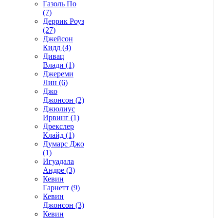
Газоль По
(7)
Деррик Роуз
(27)
Джейсон
Кидд (4)
Дивац
Влади (1)
Джереми
Лин (6)
Джо
Джонсон (2)
Джюлиус
Ирвинг (1)
Дрекслер
Клайд (1)
Думарс Джо
(1)
Игуадала
Андре (3)
Кевин
Гарнетт (9)
Кевин
Джонсон (3)
Кевин