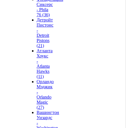
Сиксерс
- Phila
76 (36)
Детройт
Пистонс
-
Detroit
Pistons
(21)
Атланта
Хоукс
-
Atlanta
Hawks
(11)
Орландо
Мэджик
-
Orlando
Magic
(27)
Вашингтон
Уизардс
-
Washington