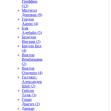
Гриффин
(13)
Митчелл
Донован (9)
Гордон
Аарон (4)
Бэм
Адебайо (5)
Брэндон
Инграм (2)
Бредли Бил
(4)
Виктор
Вембаньяма
(2)
Виктор
Оладипо (4)
Гилджес-
Александер
Шей (2)
Гибсон
Тадж (3)
Горан
Драгич (2)
Данкан