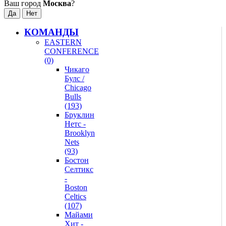
Ваш город
Москва
?
КОМАНДЫ
EASTERN
CONFERENCE
(0)
Чикаго
Булс /
Chicago
Bulls
(193)
Бруклин
Нетс -
Brooklyn
Nets
(93)
Бостон
Селтикс
-
Boston
Celtics
(107)
Майами
Хит -