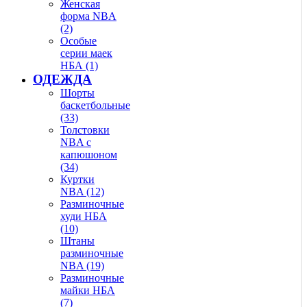
Женская
форма NBA
(2)
Особые
серии маек
НБА (1)
ОДЕЖДА
Шорты
баскетбольные
(33)
Толстовки
NBA с
капюшоном
(34)
Куртки
NBA (12)
Разминочные
худи НБА
(10)
Штаны
разминочные
NBA (19)
Разминочные
майки НБА
(7)