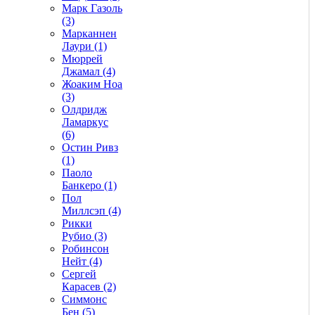
Марк Газоль
(3)
Марканнен
Лаури (1)
Мюррей
Джамал (4)
Жоаким Ноа
(3)
Олдридж
Ламаркус
(6)
Остин Ривз
(1)
Паоло
Банкеро (1)
Пол
Миллсэп (4)
Рикки
Рубио (3)
Робинсон
Нейт (4)
Сергей
Карасев (2)
Симмонс
Бен (5)