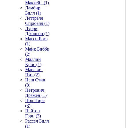
Макхейл (1)
Ламбир
Билл (1)
Леттрэлл
Спрюэлл (1)
Лэрри
Джонсон (1)
Магси Богз
(1)
Майк Бибби
(2)
Маллин
Крис (1)
Маравич
Пит (2)
Нэш Стив
(8)
Петрович
Дражен (1)
Пол Пирс
(3)
Пэйтон
Гэри (3)
Рассел Билл
(1)