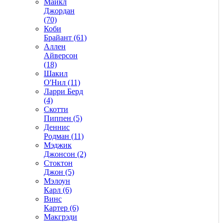
Майкл
Джордан
(70)
Коби
Брайант (61)
Аллен
Айверсон
(18)
Шакил
О'Нил (11)
Ларри Берд
(4)
Скотти
Пиппен (5)
Деннис
Родман (11)
Мэджик
Джонсон (2)
Стоктон
Джон (5)
Мэлоун
Карл (6)
Винс
Картер (6)
Макгрэди