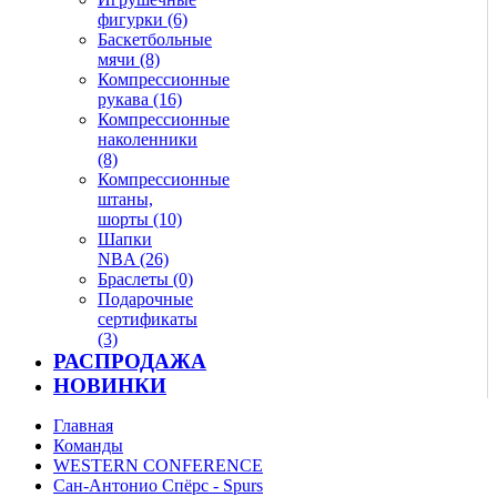
фигурки (6)
Баскетбольные
мячи (8)
Компрессионные
рукава (16)
Компрессионные
наколенники
(8)
Компрессионные
штаны,
шорты (10)
Шапки
NBA (26)
Браслеты (0)
Подарочные
сертификаты
(3)
РАСПРОДАЖА
НОВИНКИ
Главная
Команды
WESTERN CONFERENCE
Сан-Антонио Спёрс - Spurs