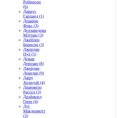
Робинсон
(6)
Дариус
Гарланд (1)
Деаарон
Фокс (3)
Деллаведова
Мэттью (3)
Джейлен
Брансон (3)
Джордан
Пул (5)
Демар
Дерозан (8)
Джордан
Деандре (9)
Джру
Холидэй (4)
Дианжело
Рассел (3)
Дрэймонд
Грин (4)
Дуг
Макдермотт
(3)