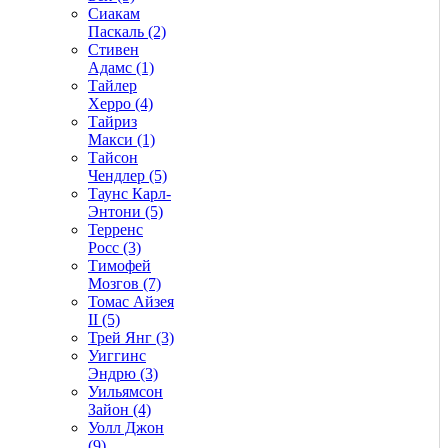
Сиакам
Паскаль (2)
Стивен
Адамс (1)
Тайлер
Херро (4)
Тайриз
Макси (1)
Тайсон
Чендлер (5)
Таунс Карл-
Энтони (5)
Терренс
Росс (3)
Тимофей
Мозгов (7)
Томас Айзея
II (5)
Трей Янг (3)
Уиггинс
Эндрю (3)
Уильямсон
Зайон (4)
Уолл Джон
(9)