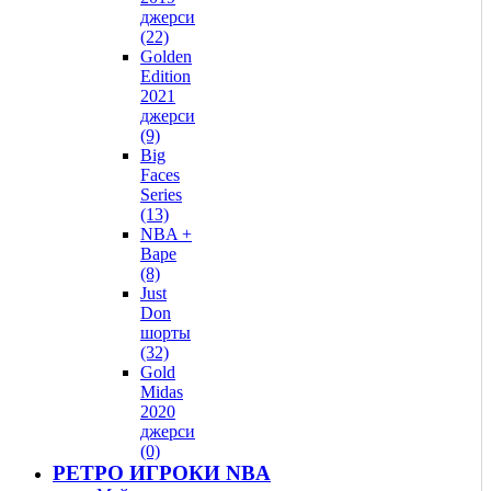
джерси
(22)
Golden
Edition
2021
джерси
(9)
Big
Faces
Series
(13)
NBA +
Bape
(8)
Just
Don
шорты
(32)
Gold
Midas
2020
джерси
(0)
РЕТРО ИГРОКИ NBA