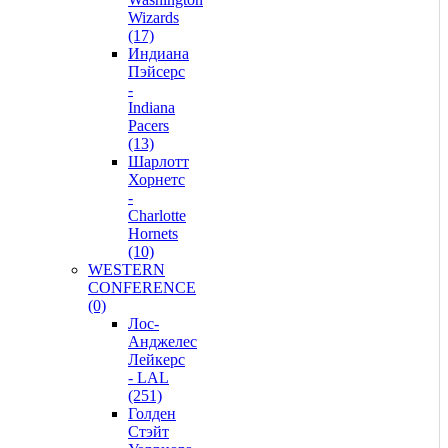
Wizards
(17)
Индиана
Пэйсерс
-
Indiana
Pacers
(13)
Шарлотт
Хорнетс
-
Charlotte
Hornets
(10)
WESTERN
CONFERENCE
(0)
Лос-
Анджелес
Лейкерс
- LAL
(251)
Голден
Стэйт