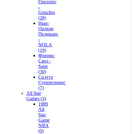
Гриззлис
-
Grizzlies
(28)
Нью-
Орлеан
Пеликанс
-
NOLA
(19)
Финикс
Санз -
Suns
(30)
Сиэттл
Суперсоникс
(7)
All Star
Games (3)
1989
All
Star
Game
NBA
(0)