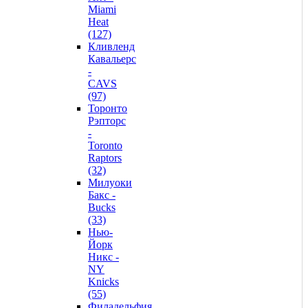
Miami
Heat
(127)
Кливленд
Кавальерс
-
CAVS
(97)
Торонто
Рэпторс
-
Toronto
Raptors
(32)
Милуоки
Бакс -
Bucks
(33)
Нью-
Йорк
Никс -
NY
Knicks
(55)
Филадельфия