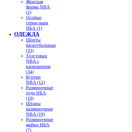
Женская
форма NBA
(2)
Особые
серии маек
НБА (1)
ОДЕЖДА
Шорты
баскетбольные
(33)
Толстовки
NBA с
капюшоном
(34)
Куртки
NBA (12)
Разминочные
худи НБА
(10)
Штаны
разминочные
NBA (19)
Разминочные
майки НБА
(7)