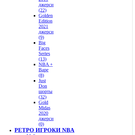
джерси
(22)
Golden
Edition
2021
джерси
(9)
Big
Faces
Series
(13)
NBA +
Bape
(8)
Just
Don
шорты
(32)
Gold
Midas
2020
джерси
(0)
РЕТРО ИГРОКИ NBA