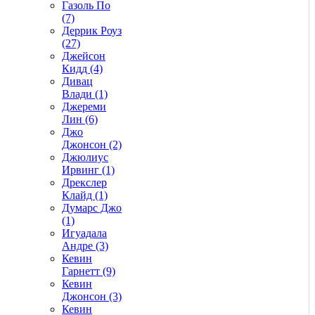
Газоль По
(7)
Деррик Роуз
(27)
Джейсон
Кидд (4)
Дивац
Влади (1)
Джереми
Лин (6)
Джо
Джонсон (2)
Джюлиус
Ирвинг (1)
Дрекслер
Клайд (1)
Думарс Джо
(1)
Игуадала
Андре (3)
Кевин
Гарнетт (9)
Кевин
Джонсон (3)
Кевин