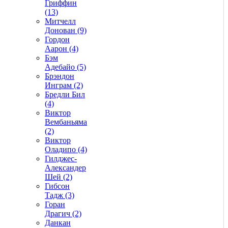
Гриффин
(13)
Митчелл
Донован (9)
Гордон
Аарон (4)
Бэм
Адебайо (5)
Брэндон
Инграм (2)
Бредли Бил
(4)
Виктор
Вембаньяма
(2)
Виктор
Оладипо (4)
Гилджес-
Александер
Шей (2)
Гибсон
Тадж (3)
Горан
Драгич (2)
Данкан