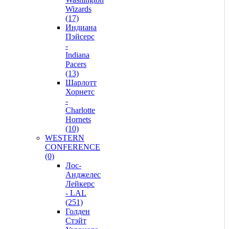
Wizards
(17)
Индиана
Пэйсерс
-
Indiana
Pacers
(13)
Шарлотт
Хорнетс
-
Charlotte
Hornets
(10)
WESTERN
CONFERENCE
(0)
Лос-
Анджелес
Лейкерс
- LAL
(251)
Голден
Стэйт