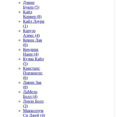
Дэвин
Букер (5)
Кайл
Корвер (8)
Кайл Лоури
(1)
Карузо
Алекс (4)
Кевин Лав
(6)
Кендрик
Нанн (4)
Кузма Кайл
(5)
Кристапс
Порзингис
(6)
Лавин Зак
(8)
ЛаМело
Болл (4)
Лонзо Болл
(3)
Макколлум
Си Джей (4)