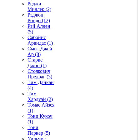
Реджи
Миллер (2)
Рэджон
Рондо (12)
Рэй Аллен
(5)
Сабонис
Арвидас (1)
Смит Джей
Ар (8)
Старкс
Джон (1)
Стоякович
Предраг (3)
Тим Данкан
(4)
Тим
Хардуэй (2)
Томас Айзея
(1)
Тони Кукоч
(1)
Тони
Паркер (5)
Уильямс