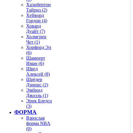
Халибертон
Тайриз (2)
Хейворд
Гордон (4)
Ховард
Дуайт (7)
Холмгрен
Чет (1)
Хорфорд Эл
(6)
Шамперт
Иман (6)
Швед
Алексей (8)
Шрёдер
Дэннис (2)
Эмбиид
Джоэль (1)
Эрик Бледсо
(3)
ФОРМА
Взрослая
форма NBA
(0)