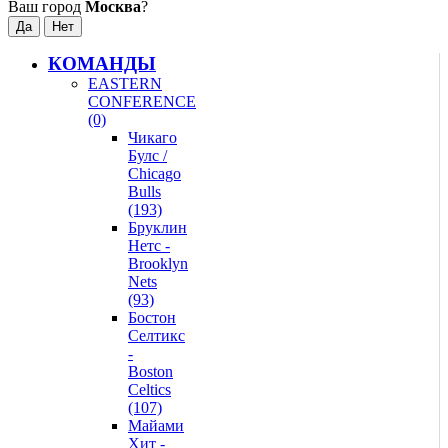
Ваш город
Москва
?
КОМАНДЫ
EASTERN
CONFERENCE
(0)
Чикаго
Булс /
Chicago
Bulls
(193)
Бруклин
Нетс -
Brooklyn
Nets
(93)
Бостон
Селтикс
-
Boston
Celtics
(107)
Майами
Хит -