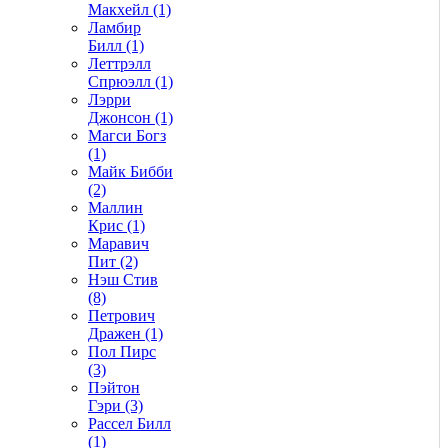
Макхейл (1)
Ламбир
Билл (1)
Леттрэлл
Спрюэлл (1)
Лэрри
Джонсон (1)
Магси Богз
(1)
Майк Бибби
(2)
Маллин
Крис (1)
Маравич
Пит (2)
Нэш Стив
(8)
Петрович
Дражен (1)
Пол Пирс
(3)
Пэйтон
Гэри (3)
Рассел Билл
(1)