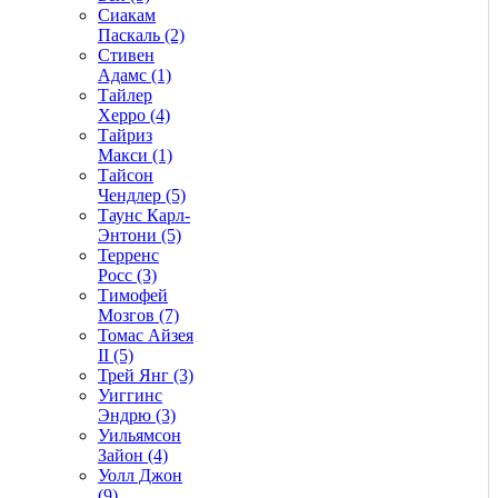
Сиакам
Паскаль (2)
Стивен
Адамс (1)
Тайлер
Херро (4)
Тайриз
Макси (1)
Тайсон
Чендлер (5)
Таунс Карл-
Энтони (5)
Терренс
Росс (3)
Тимофей
Мозгов (7)
Томас Айзея
II (5)
Трей Янг (3)
Уиггинс
Эндрю (3)
Уильямсон
Зайон (4)
Уолл Джон
(9)