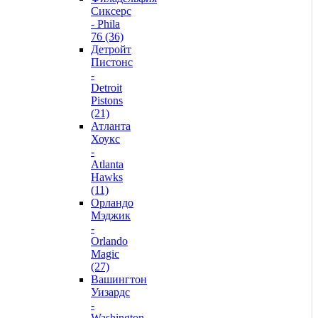
Сиксерс
- Phila
76 (36)
Детройт
Пистонс
-
Detroit
Pistons
(21)
Атланта
Хоукс
-
Atlanta
Hawks
(11)
Орландо
Мэджик
-
Orlando
Magic
(27)
Вашингтон
Уизардс
-
Washington