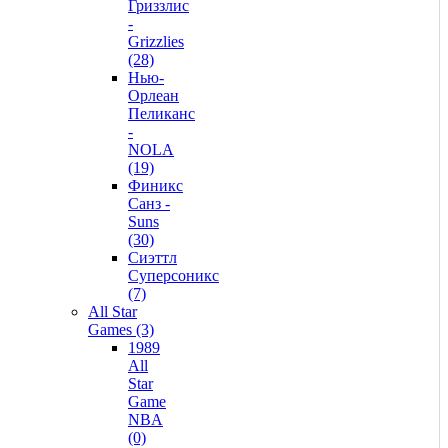
Гриззлис
-
Grizzlies
(28)
Нью-
Орлеан
Пеликанс
-
NOLA
(19)
Финикс
Санз -
Suns
(30)
Сиэттл
Суперсоникс
(7)
All Star
Games (3)
1989
All
Star
Game
NBA
(0)