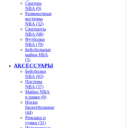
Свитера
NBA (0)
Разминочные
костюмы
NBA (32)
Свитшоты
NBA (68)
Футболки
NBA (70)
Бейсбольные
майки НБА
(5)
АКСЕССУАРЫ
Бейсболки
NBA (93)
Постеры
NBA (37)
Майки NBA
в рамке (0)
Носки
баскетбольные
(44)
Рюкзаки и
сумки (31)
Игрушечные