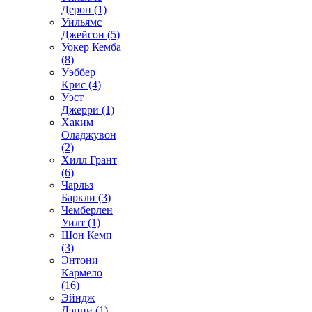
Дерон (1)
Уильямс
Джейсон (5)
Уокер Кемба
(8)
Уэббер
Крис (4)
Уэст
Джерри (1)
Хаким
Оладжувон
(2)
Хилл Грант
(6)
Чарльз
Баркли (3)
Чемберлен
Уилт (1)
Шон Кемп
(3)
Энтони
Кармело
(16)
Эйндж
Дэнни (1)