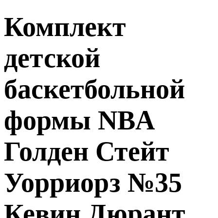
Комплект
детской
баскетбольной
формы NBA
Голден Стейт
Уорриорз №35
Кевин Дюрант