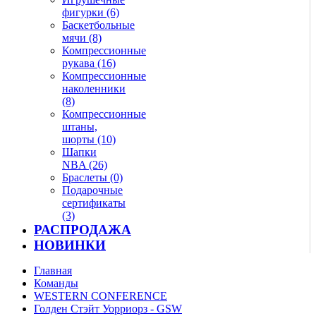
фигурки (6)
Баскетбольные
мячи (8)
Компрессионные
рукава (16)
Компрессионные
наколенники
(8)
Компрессионные
штаны,
шорты (10)
Шапки
NBA (26)
Браслеты (0)
Подарочные
сертификаты
(3)
РАСПРОДАЖА
НОВИНКИ
Главная
Команды
WESTERN CONFERENCE
Голден Стэйт Уорриорз - GSW