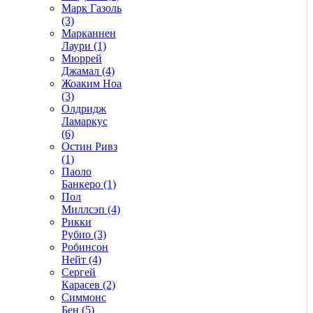
Марк Газоль
(3)
Марканнен
Лаури (1)
Мюррей
Джамал (4)
Жоаким Ноа
(3)
Олдридж
Ламаркус
(6)
Остин Ривз
(1)
Паоло
Банкеро (1)
Пол
Миллсэп (4)
Рикки
Рубио (3)
Робинсон
Нейт (4)
Сергей
Карасев (2)
Симмонс
Бен (5)