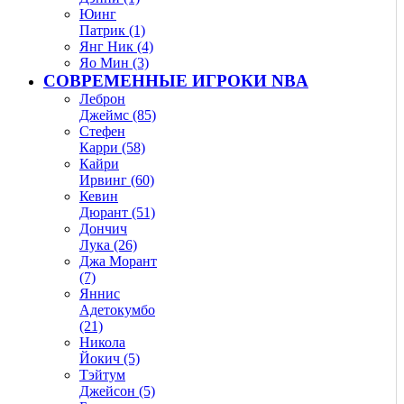
Юинг
Патрик (1)
Янг Ник (4)
Яо Мин (3)
СОВРЕМЕННЫЕ ИГРОКИ NBA
Леброн
Джеймс (85)
Стефен
Карри (58)
Кайри
Ирвинг (60)
Кевин
Дюрант (51)
Дончич
Лука (26)
Джа Морант
(7)
Яннис
Адетокумбо
(21)
Никола
Йокич (5)
Тэйтум
Джейсон (5)