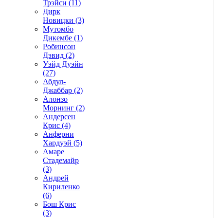
Трэйси (11)
Дирк
Новицки (3)
Мутомбо
Дикембе (1)
Робинсон
Дэвид (2)
Уэйд Дуэйн
(27)
Абдул-
Джаббар (2)
Алонзо
Морнинг (2)
Андерсен
Крис (4)
Анферни
Xардуэй (5)
Амаре
Стадемайр
(3)
Андрей
Кириленко
(6)
Бош Крис
(3)