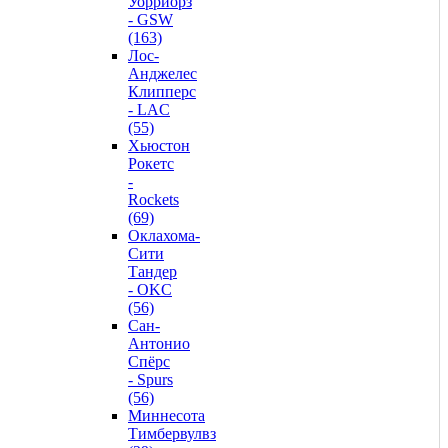
Уорриорз
- GSW
(163)
Лос-
Анджелес
Клипперс
- LAC
(55)
Хьюстон
Рокетс
-
Rockets
(69)
Оклахома-
Сити
Тандер
- OKC
(56)
Сан-
Антонио
Спёрс
- Spurs
(56)
Миннесота
Тимбервулвз