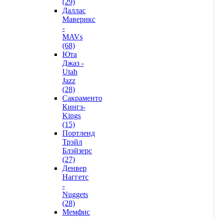
(29)
Даллас
Маверикс
-
MAVs
(68)
Юта
Джаз -
Utah
Jazz
(28)
Сакраменто
Кингз-
Kings
(15)
Портленд
Трэйл
Блэйзерс
(27)
Денвер
Наггетс
-
Nuggets
(28)
Мемфис