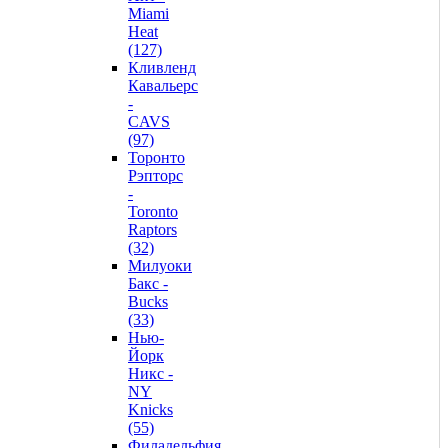
Miami
Heat
(127)
Кливленд
Кавальерс
-
CAVS
(97)
Торонто
Рэпторс
-
Toronto
Raptors
(32)
Милуоки
Бакс -
Bucks
(33)
Нью-
Йорк
Никс -
NY
Knicks
(55)
Филадельфия