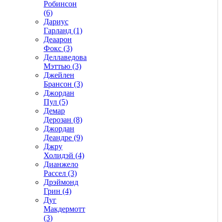
Робинсон
(6)
Дариус
Гарланд (1)
Деаарон
Фокс (3)
Деллаведова
Мэттью (3)
Джейлен
Брансон (3)
Джордан
Пул (5)
Демар
Дерозан (8)
Джордан
Деандре (9)
Джру
Холидэй (4)
Дианжело
Рассел (3)
Дрэймонд
Грин (4)
Дуг
Макдермотт
(3)