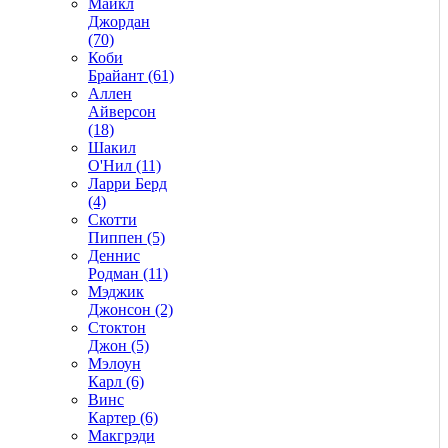
Майкл
Джордан
(70)
Коби
Брайант (61)
Аллен
Айверсон
(18)
Шакил
О'Нил (11)
Ларри Берд
(4)
Скотти
Пиппен (5)
Деннис
Родман (11)
Мэджик
Джонсон (2)
Стоктон
Джон (5)
Мэлоун
Карл (6)
Винс
Картер (6)
Макгрэди