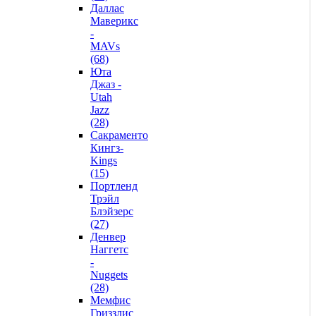
Даллас
Маверикс
-
MAVs
(68)
Юта
Джаз -
Utah
Jazz
(28)
Сакраменто
Кингз-
Kings
(15)
Портленд
Трэйл
Блэйзерс
(27)
Денвер
Наггетс
-
Nuggets
(28)
Мемфис
Гриззлис