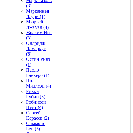
Марк Газоль
(3)
Марканнен
Лаури (1)
Мюррей
Джамал (4)
Жоаким Ноа
(3)
Олдридж
Ламаркус
(6)
Остин Ривз
(1)
Паоло
Банкеро (1)
Пол
Миллсэп (4)
Рикки
Рубио (3)
Робинсон
Нейт (4)
Сергей
Карасев (2)
Симмонс
Бен (5)