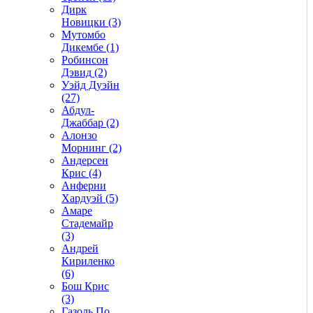
Дирк
Новицки (3)
Мутомбо
Дикембе (1)
Робинсон
Дэвид (2)
Уэйд Дуэйн
(27)
Абдул-
Джаббар (2)
Алонзо
Морнинг (2)
Андерсен
Крис (4)
Анферни
Xардуэй (5)
Амаре
Стадемайр
(3)
Андрей
Кириленко
(6)
Бош Крис
(3)
Газоль По