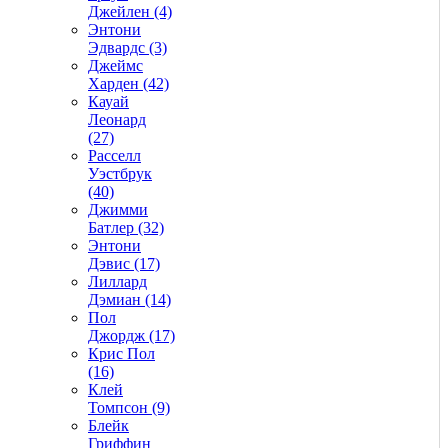
Джейлен (4)
Энтони
Эдвардс (3)
Джеймс
Харден (42)
Кауай
Леонард
(27)
Расселл
Уэстбрук
(40)
Джимми
Батлер (32)
Энтони
Дэвис (17)
Лиллард
Дэмиан (14)
Пол
Джордж (17)
Крис Пол
(16)
Клей
Томпсон (9)
Блейк
Гриффин