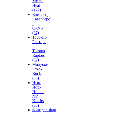
Miami
Heat
(127)
Кливленд
Кавальерс
-
CAVS
(97)
Торонто
Рэпторс
-
Toronto
Raptors
(32)
Милуоки
Бакс -
Bucks
(33)
Нью-
Йорк
Никс -
NY
Knicks
(55)
Филадельфия