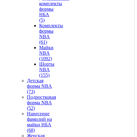
комплекты
формы
НБА
(5)
Комплекты
формы
NBA
(61)
Майки
NBA
(1092)
Шорты
NBA
(155)
Детская
форма NBA
(73)
Подростковая
форма NBA
(52)
Нанесение
фамилий на
майки НБА
(68)
Женская