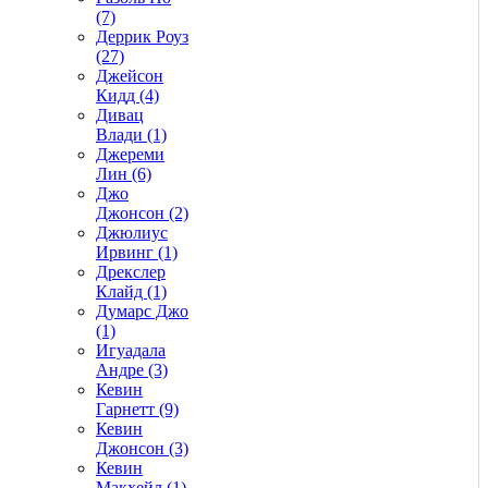
(7)
Деррик Роуз
(27)
Джейсон
Кидд (4)
Дивац
Влади (1)
Джереми
Лин (6)
Джо
Джонсон (2)
Джюлиус
Ирвинг (1)
Дрекслер
Клайд (1)
Думарс Джо
(1)
Игуадала
Андре (3)
Кевин
Гарнетт (9)
Кевин
Джонсон (3)
Кевин
Макхейл (1)