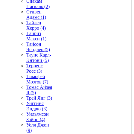
Сиакам
Паскаль (2)
Стивен
Адамс (1)
Тайлер
Херро (4)
Тайриз
Макси (1)
Тайсон
Чендлер (5)
Таунс Карл-
Энтони (5)
Терренс
Росс (3)
Тимофей
Мозгов (7)
Томас Айзея
II (5)
Трей Янг (3)
Уиггинс
Эндрю (3)
Уильямсон
Зайон (4)
Уолл Джон
(9)