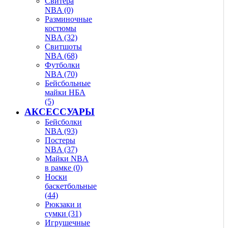
Свитера
NBA (0)
Разминочные
костюмы
NBA (32)
Свитшоты
NBA (68)
Футболки
NBA (70)
Бейсбольные
майки НБА
(5)
АКСЕССУАРЫ
Бейсболки
NBA (93)
Постеры
NBA (37)
Майки NBA
в рамке (0)
Носки
баскетбольные
(44)
Рюкзаки и
сумки (31)
Игрушечные