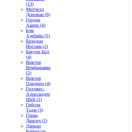
(13)
Митчелл
Донован (9)
Гордон
Аарон (4)
Бэм
Адебайо (5)
Брэндон
Инграм (2)
Бредли Бил
(4)
Виктор
Вембаньяма
(2)
Виктор
Оладипо (4)
Гилджес-
Александер
Шей (2)
Гибсон
Тадж (3)
Горан
Драгич (2)
Данкан
Робинсон