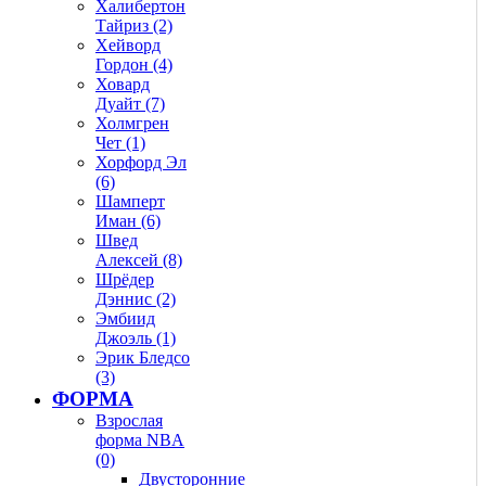
Халибертон
Тайриз (2)
Хейворд
Гордон (4)
Ховард
Дуайт (7)
Холмгрен
Чет (1)
Хорфорд Эл
(6)
Шамперт
Иман (6)
Швед
Алексей (8)
Шрёдер
Дэннис (2)
Эмбиид
Джоэль (1)
Эрик Бледсо
(3)
ФОРМА
Взрослая
форма NBA
(0)
Двусторонние