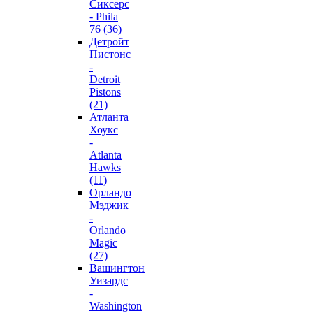
Сиксерс
- Phila
76 (36)
Детройт
Пистонс
-
Detroit
Pistons
(21)
Атланта
Хоукс
-
Atlanta
Hawks
(11)
Орландо
Мэджик
-
Orlando
Magic
(27)
Вашингтон
Уизардс
-
Washington