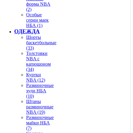
форма NBA
(2)
Особые
серии маек
НБА (1)
ОДЕЖДА
Шорты
баскетбольные
(33)
Толстовки
NBA с
капюшоном
(34)
Куртки
NBA (12)
Разминочные
худи НБА
(10)
Штаны
разминочные
NBA (19)
Разминочные
майки НБА
(7)