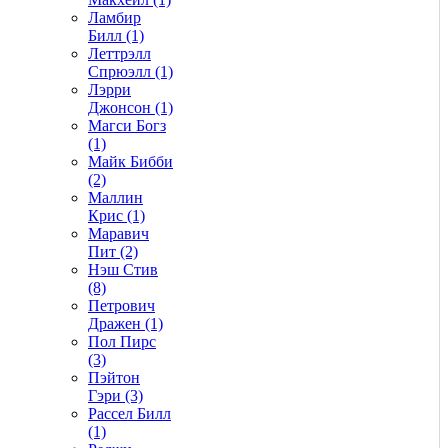
Ламбир
Билл (1)
Леттрэлл
Спрюэлл (1)
Лэрри
Джонсон (1)
Магси Богз
(1)
Майк Бибби
(2)
Маллин
Крис (1)
Маравич
Пит (2)
Нэш Стив
(8)
Петрович
Дражен (1)
Пол Пирс
(3)
Пэйтон
Гэри (3)
Рассел Билл
(1)