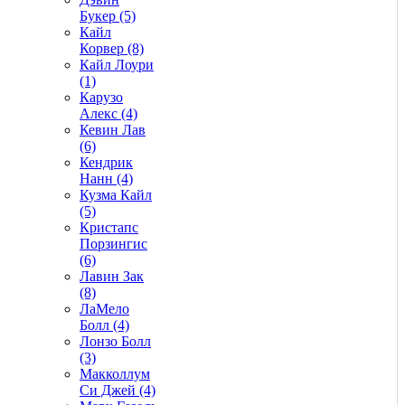
Букер (5)
Кайл
Корвер (8)
Кайл Лоури
(1)
Карузо
Алекс (4)
Кевин Лав
(6)
Кендрик
Нанн (4)
Кузма Кайл
(5)
Кристапс
Порзингис
(6)
Лавин Зак
(8)
ЛаМело
Болл (4)
Лонзо Болл
(3)
Макколлум
Си Джей (4)