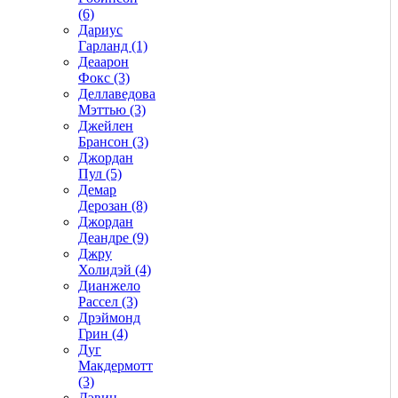
(6)
Дариус
Гарланд (1)
Деаарон
Фокс (3)
Деллаведова
Мэттью (3)
Джейлен
Брансон (3)
Джордан
Пул (5)
Демар
Дерозан (8)
Джордан
Деандре (9)
Джру
Холидэй (4)
Дианжело
Рассел (3)
Дрэймонд
Грин (4)
Дуг
Макдермотт
(3)
Дэвин