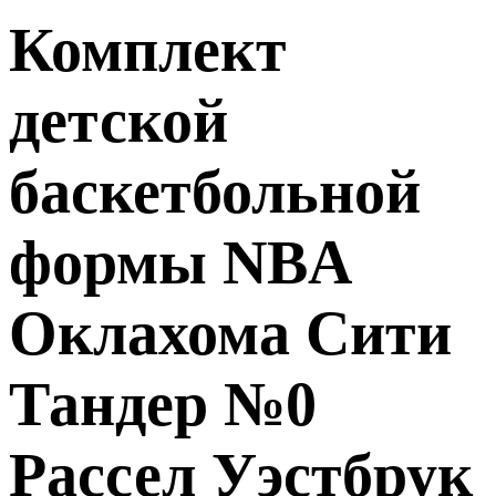
Комплект
детской
баскетбольной
формы NBA
Оклахома Сити
Тандер №0
Рассел Уэстбрук