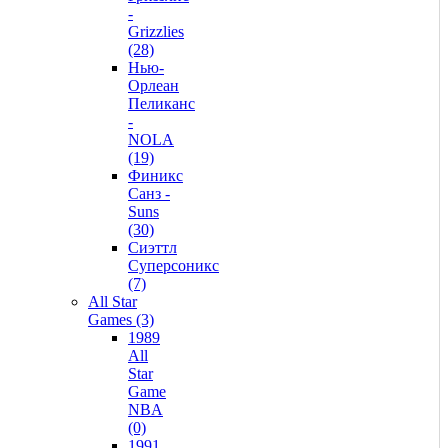
-
Grizzlies
(28)
Нью-
Орлеан
Пеликанс
-
NOLA
(19)
Финикс
Санз -
Suns
(30)
Сиэттл
Суперсоникс
(7)
All Star
Games (3)
1989
All
Star
Game
NBA
(0)
1991