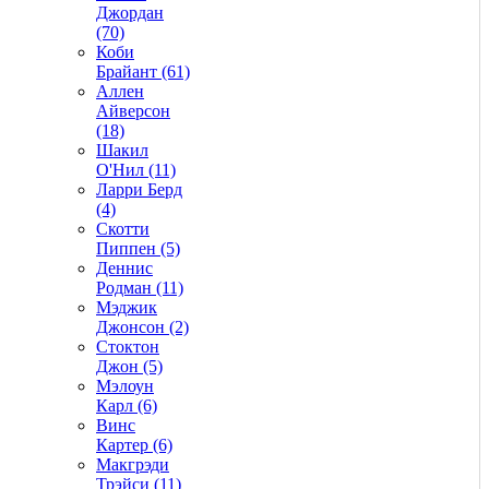
Джордан
(70)
Коби
Брайант (61)
Аллен
Айверсон
(18)
Шакил
О'Нил (11)
Ларри Берд
(4)
Скотти
Пиппен (5)
Деннис
Родман (11)
Мэджик
Джонсон (2)
Стоктон
Джон (5)
Мэлоун
Карл (6)
Винс
Картер (6)
Макгрэди
Трэйси (11)