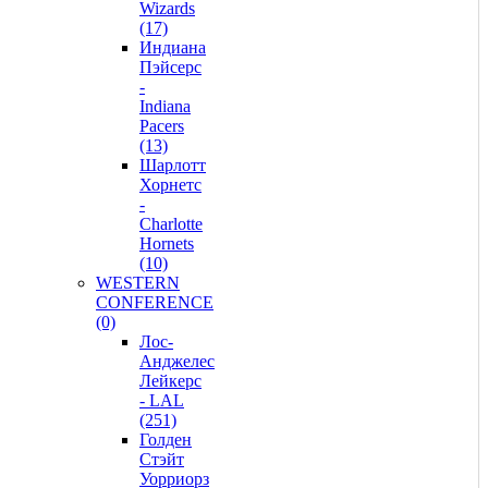
Wizards
(17)
Индиана
Пэйсерс
-
Indiana
Pacers
(13)
Шарлотт
Хорнетс
-
Charlotte
Hornets
(10)
WESTERN
CONFERENCE
(0)
Лос-
Анджелес
Лейкерс
- LAL
(251)
Голден
Стэйт
Уорриорз