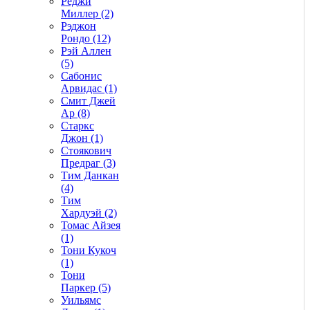
Реджи
Миллер (2)
Рэджон
Рондо (12)
Рэй Аллен
(5)
Сабонис
Арвидас (1)
Смит Джей
Ар (8)
Старкс
Джон (1)
Стоякович
Предраг (3)
Тим Данкан
(4)
Тим
Хардуэй (2)
Томас Айзея
(1)
Тони Кукоч
(1)
Тони
Паркер (5)
Уильямс