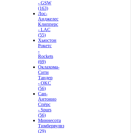
- GSW
(163)
Лос-
Анджелес
Клипперс
- LAC
(55)
Хьюстон
Рокетс
-
Rockets
(69)
Оклахома-
Сити
Тандер
- OKC
(56)
Сан-
Антонио
Спёрс
- Spurs
(56)
Миннесота
Тимбервулвз
(29)