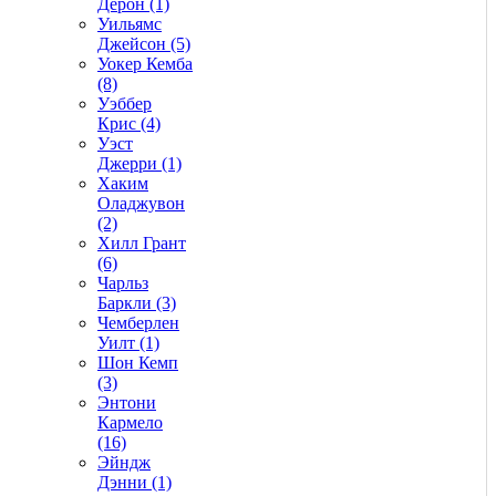
Дерон (1)
Уильямс
Джейсон (5)
Уокер Кемба
(8)
Уэббер
Крис (4)
Уэст
Джерри (1)
Хаким
Оладжувон
(2)
Хилл Грант
(6)
Чарльз
Баркли (3)
Чемберлен
Уилт (1)
Шон Кемп
(3)
Энтони
Кармело
(16)
Эйндж
Дэнни (1)