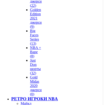
джерси
(22)
Golden
Edition
2021
джерси
(9)
Big
Faces
Series
(13)
NBA +
Bape
(8)
Just
Don
шорты
(32)
Gold
Midas
2020
джерси
(0)
РЕТРО ИГРОКИ NBA
Майкл