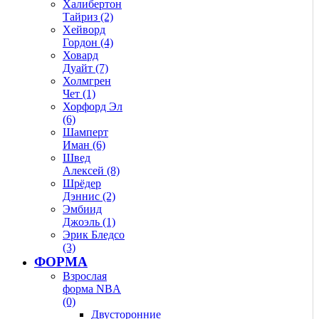
Халибертон
Тайриз (2)
Хейворд
Гордон (4)
Ховард
Дуайт (7)
Холмгрен
Чет (1)
Хорфорд Эл
(6)
Шамперт
Иман (6)
Швед
Алексей (8)
Шрёдер
Дэннис (2)
Эмбиид
Джоэль (1)
Эрик Бледсо
(3)
ФОРМА
Взрослая
форма NBA
(0)
Двусторонние