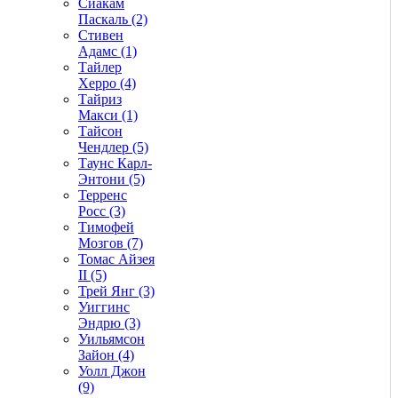
Сиакам
Паскаль (2)
Стивен
Адамс (1)
Тайлер
Херро (4)
Тайриз
Макси (1)
Тайсон
Чендлер (5)
Таунс Карл-
Энтони (5)
Терренс
Росс (3)
Тимофей
Мозгов (7)
Томас Айзея
II (5)
Трей Янг (3)
Уиггинс
Эндрю (3)
Уильямсон
Зайон (4)
Уолл Джон
(9)