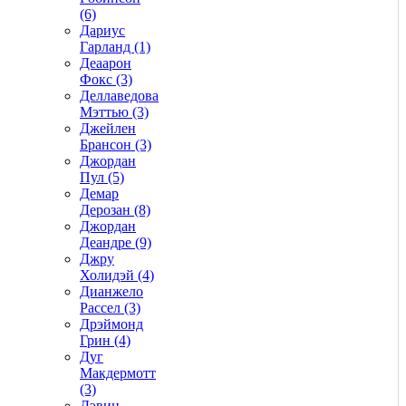
(6)
Дариус
Гарланд (1)
Деаарон
Фокс (3)
Деллаведова
Мэттью (3)
Джейлен
Брансон (3)
Джордан
Пул (5)
Демар
Дерозан (8)
Джордан
Деандре (9)
Джру
Холидэй (4)
Дианжело
Рассел (3)
Дрэймонд
Грин (4)
Дуг
Макдермотт
(3)
Дэвин