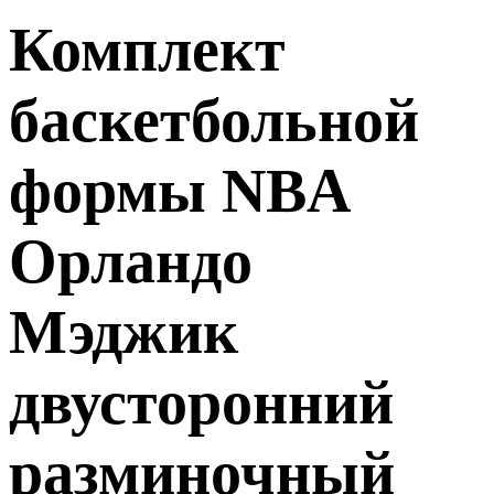
Комплект
баскетбольной
формы NBA
Орландо
Мэджик
двусторонний
разминочный