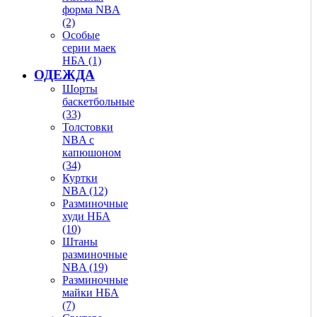
форма NBA
(2)
Особые
серии маек
НБА (1)
ОДЕЖДА
Шорты
баскетбольные
(33)
Толстовки
NBA с
капюшоном
(34)
Куртки
NBA (12)
Разминочные
худи НБА
(10)
Штаны
разминочные
NBA (19)
Разминочные
майки НБА
(7)