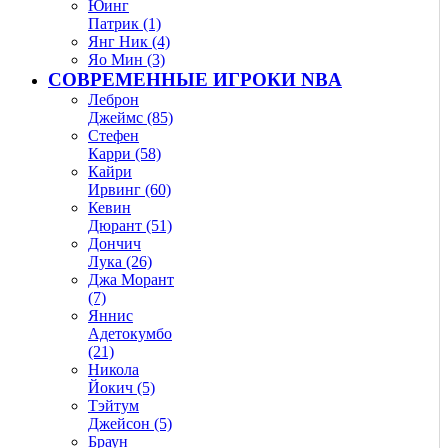
Юинг
Патрик (1)
Янг Ник (4)
Яо Мин (3)
СОВРЕМЕННЫЕ ИГРОКИ NBA
Леброн
Джеймс (85)
Стефен
Карри (58)
Кайри
Ирвинг (60)
Кевин
Дюрант (51)
Дончич
Лука (26)
Джа Морант
(7)
Яннис
Адетокумбо
(21)
Никола
Йокич (5)
Тэйтум
Джейсон (5)
Браун