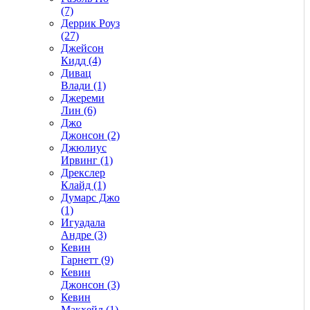
(7)
Деррик Роуз
(27)
Джейсон
Кидд (4)
Дивац
Влади (1)
Джереми
Лин (6)
Джо
Джонсон (2)
Джюлиус
Ирвинг (1)
Дрекслер
Клайд (1)
Думарс Джо
(1)
Игуадала
Андре (3)
Кевин
Гарнетт (9)
Кевин
Джонсон (3)
Кевин
Макхейл (1)