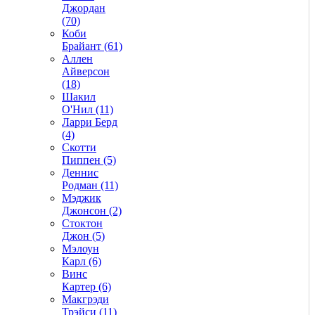
Джордан
(70)
Коби
Брайант (61)
Аллен
Айверсон
(18)
Шакил
О'Нил (11)
Ларри Берд
(4)
Скотти
Пиппен (5)
Деннис
Родман (11)
Мэджик
Джонсон (2)
Стоктон
Джон (5)
Мэлоун
Карл (6)
Винс
Картер (6)
Макгрэди
Трэйси (11)