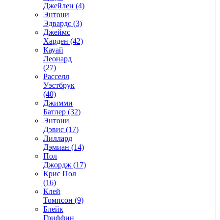
Джейлен (4)
Энтони
Эдвардс (3)
Джеймс
Харден (42)
Кауай
Леонард
(27)
Расселл
Уэстбрук
(40)
Джимми
Батлер (32)
Энтони
Дэвис (17)
Лиллард
Дэмиан (14)
Пол
Джордж (17)
Крис Пол
(16)
Клей
Томпсон (9)
Блейк
Гриффин