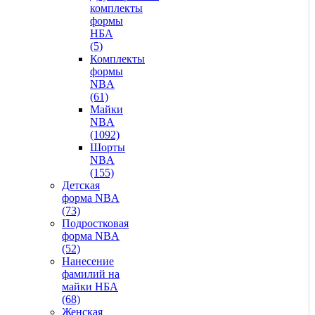
комплекты
формы
НБА
(5)
Комплекты
формы
NBA
(61)
Майки
NBA
(1092)
Шорты
NBA
(155)
Детская
форма NBA
(73)
Подростковая
форма NBA
(52)
Нанесение
фамилий на
майки НБА
(68)
Женская