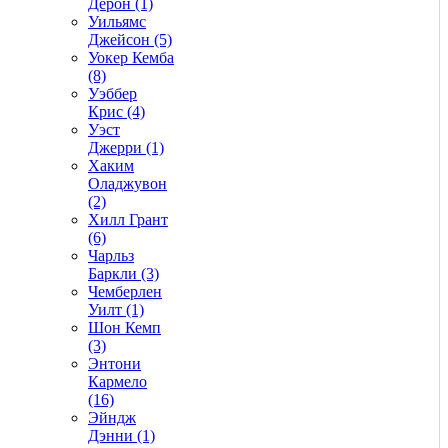
Дерон (1)
Уильямс
Джейсон (5)
Уокер Кемба
(8)
Уэббер
Крис (4)
Уэст
Джерри (1)
Хаким
Оладжувон
(2)
Хилл Грант
(6)
Чарльз
Баркли (3)
Чемберлен
Уилт (1)
Шон Кемп
(3)
Энтони
Кармело
(16)
Эйндж
Дэнни (1)