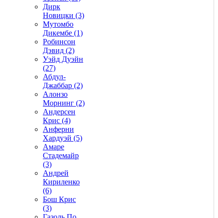
Дирк
Новицки (3)
Мутомбо
Дикембе (1)
Робинсон
Дэвид (2)
Уэйд Дуэйн
(27)
Абдул-
Джаббар (2)
Алонзо
Морнинг (2)
Андерсен
Крис (4)
Анферни
Xардуэй (5)
Амаре
Стадемайр
(3)
Андрей
Кириленко
(6)
Бош Крис
(3)
Газоль По