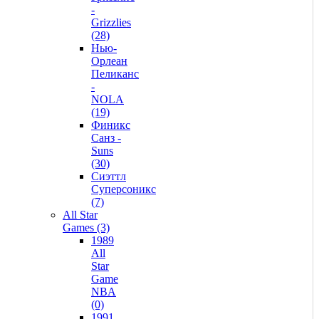
-
Grizzlies
(28)
Нью-
Орлеан
Пеликанс
-
NOLA
(19)
Финикс
Санз -
Suns
(30)
Сиэттл
Суперсоникс
(7)
All Star
Games (3)
1989
All
Star
Game
NBA
(0)
1991