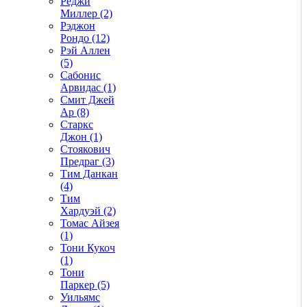
Реджи
Миллер (2)
Рэджон
Рондо (12)
Рэй Аллен
(5)
Сабонис
Арвидас (1)
Смит Джей
Ар (8)
Старкс
Джон (1)
Стоякович
Предраг (3)
Тим Данкан
(4)
Тим
Хардуэй (2)
Томас Айзея
(1)
Тони Кукоч
(1)
Тони
Паркер (5)
Уильямс