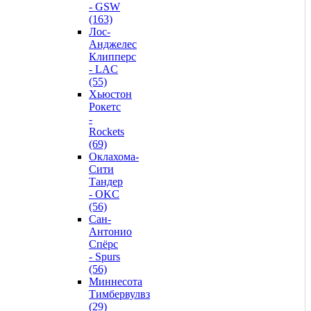
- GSW
(163)
Лос-
Анджелес
Клипперс
- LAC
(55)
Хьюстон
Рокетс
-
Rockets
(69)
Оклахома-
Сити
Тандер
- OKC
(56)
Сан-
Антонио
Спёрс
- Spurs
(56)
Миннесота
Тимбервулвз
(29)