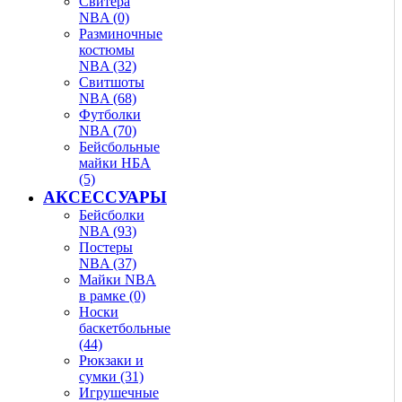
Свитера
NBA (0)
Разминочные
костюмы
NBA (32)
Свитшоты
NBA (68)
Футболки
NBA (70)
Бейсбольные
майки НБА
(5)
АКСЕССУАРЫ
Бейсболки
NBA (93)
Постеры
NBA (37)
Майки NBA
в рамке (0)
Носки
баскетбольные
(44)
Рюкзаки и
сумки (31)
Игрушечные