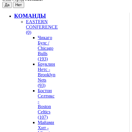
КОМАНДЫ
EASTERN
CONFERENCE
(0)
Чикаго
Булс /
Chicago
Bulls
(193)
Бруклин
Нетс -
Brooklyn
Nets
(93)
Бостон
Селтикс
-
Boston
Celtics
(107)
Майами
Хит -