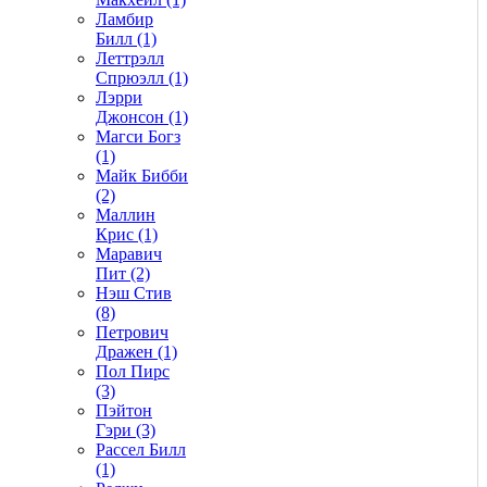
Ламбир
Билл (1)
Леттрэлл
Спрюэлл (1)
Лэрри
Джонсон (1)
Магси Богз
(1)
Майк Бибби
(2)
Маллин
Крис (1)
Маравич
Пит (2)
Нэш Стив
(8)
Петрович
Дражен (1)
Пол Пирс
(3)
Пэйтон
Гэри (3)
Рассел Билл
(1)