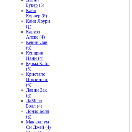
Букер (5)
Кайл
Корвер (8)
Кайл Лоури
(1)
Карузо
Алекс (4)
Кевин Лав
(6)
Кендрик
Нанн (4)
Кузма Кайл
(5)
Кристапс
Порзингис
(6)
Лавин Зак
(8)
ЛаМело
Болл (4)
Лонзо Болл
(3)
Макколлум
Си Джей (4)