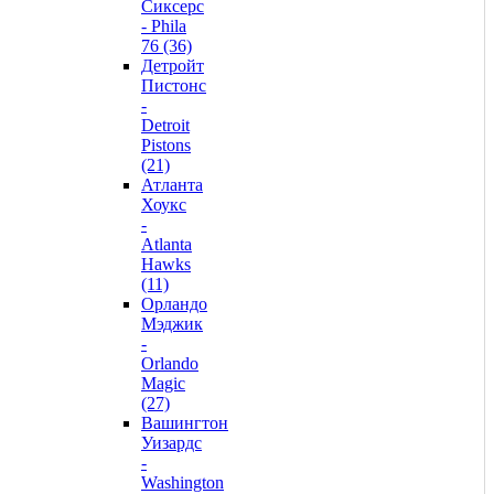
Сиксерс
- Phila
76 (36)
Детройт
Пистонс
-
Detroit
Pistons
(21)
Атланта
Хоукс
-
Atlanta
Hawks
(11)
Орландо
Мэджик
-
Orlando
Magic
(27)
Вашингтон
Уизардс
-
Washington