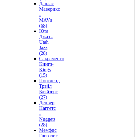
Даллас
Маверикс
-
MAVs
(68)
Юта
Джаз -
Utah
Jazz
(28)
Сакраменто
Кингз-
Kings
(15)
Портленд
Трэйл
Блэйзерс
(27)
Денвер
Наггетс
-
Nuggets
(28)
Мемфис
Гриззлис