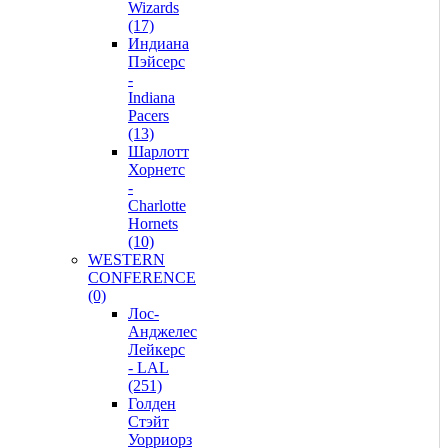
Wizards
(17)
Индиана
Пэйсерс
-
Indiana
Pacers
(13)
Шарлотт
Хорнетс
-
Charlotte
Hornets
(10)
WESTERN
CONFERENCE
(0)
Лос-
Анджелес
Лейкерс
- LAL
(251)
Голден
Стэйт
Уорриорз