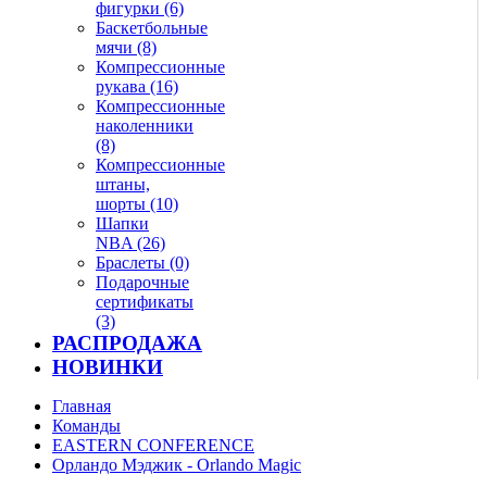
фигурки (6)
Баскетбольные
мячи (8)
Компрессионные
рукава (16)
Компрессионные
наколенники
(8)
Компрессионные
штаны,
шорты (10)
Шапки
NBA (26)
Браслеты (0)
Подарочные
сертификаты
(3)
РАСПРОДАЖА
НОВИНКИ
Главная
Команды
EASTERN CONFERENCE
Орландо Мэджик - Orlando Magic