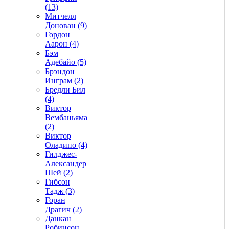
(13)
Митчелл
Донован (9)
Гордон
Аарон (4)
Бэм
Адебайо (5)
Брэндон
Инграм (2)
Бредли Бил
(4)
Виктор
Вембаньяма
(2)
Виктор
Оладипо (4)
Гилджес-
Александер
Шей (2)
Гибсон
Тадж (3)
Горан
Драгич (2)
Данкан
Робинсон