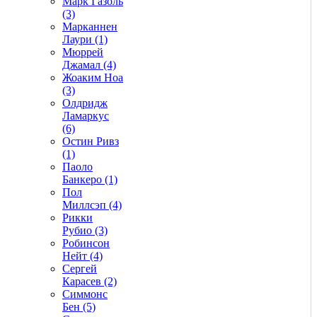
Марк Газоль
(3)
Марканнен
Лаури (1)
Мюррей
Джамал (4)
Жоаким Ноа
(3)
Олдридж
Ламаркус
(6)
Остин Ривз
(1)
Паоло
Банкеро (1)
Пол
Миллсэп (4)
Рикки
Рубио (3)
Робинсон
Нейт (4)
Сергей
Карасев (2)
Симмонс
Бен (5)