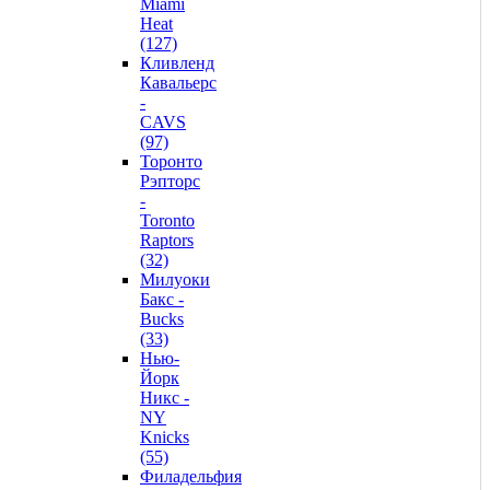
Miami
Heat
(127)
Кливленд
Кавальерс
-
CAVS
(97)
Торонто
Рэпторс
-
Toronto
Raptors
(32)
Милуоки
Бакс -
Bucks
(33)
Нью-
Йорк
Никс -
NY
Knicks
(55)
Филадельфия