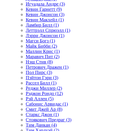
Игуадала Андре (3)
Кевин Гарнетт (9)
Кевин Джонсон (3)
Кевин Макхейл (1)
Ламбир Билл (1)
Леттрэлл Спрюэлл (1)
Лэрри Джонсон (1)
Магси Богз (1)
Майк Бибби (2)
Маллин Крис (1)
Маравич Пит (2)
Нэш Стив (8)
Петрович Дражен (1)
Пол Пирс (3)
Пэйтон Гэри (3)
Рассел Билл (1)
Реджи Миллер (2)
Рэджон Рондо (12)
Рэй Аллен (5)
Сабонис Арвидас (1)
Смит Джей Ар (8)
Старкс Джон (1)
Стоякович Предраг (3)
Тим Данкан (4)
Тим Хардуэй (2)