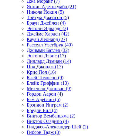
Джа Морант (7)
Яннис Адетокумбо (21)
Никола Йокич (5)
Тэйтум Джейсон (5)
Браун Джейлен (4)
Энтони Эдвардс (3)
Джеймс Харден (42)
Кауай Леонард (27)
Расселл Уэстбрук (40)
Джимми Батлер (32)
Энтони Дэвис (17)
Лиллард Дэмиан (14)
Пол Джордж (17)
Крис Пол (16)
Клей Томпсон (9)
Блейк Гриффин (13)
Митчелл Донован (9)
Гордон Аарон (4)
Бэм Адебайо (5)
Брэндон Инграм (2)
Бредли Бил (4)
Виктор Вембаньяма (2)
Виктор Оладипо (4)
Гилджес-Александер Шей (2)
Гибсон Тадж (3)