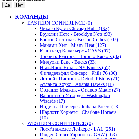
КОМАНДЫ
EASTERN CONFERENCE (0)
Чикаго Булс / Chicago Bulls (193)
Бруклин Нетс - Brooklyn Nets (93)
Бостон Селтикс - Boston Celtics (107)
Майами Хит - Miami Heat (127)
Кливленд Кавальерс - CAVS (97)
Торонто Рэпторс - Toronto Raptors (32)
Милуоки Бакс - Bucks (33)
Нью-Йорк Никс - NY Knicks (55)
Филадельфия Сиксерс - Phila 76 (36)
Детройт Пистонс - Detroit Pistons (21)
Атланта Хоукс - Atlanta Hawks (11)
Орландо Мэджик - Orlando Magic (27)
Вашингтон Уизардс - Washington
Wizards (17)
Индиана Пэйсерс - Indiana Pacers (13)
Шарлотт Хорнетс - Charlotte Hornets
(10)
WESTERN CONFERENCE (0)
Лос-Анджелес Лейкерс - LAL (251)
Голден Стэйт Уорриорз - GSW (163)