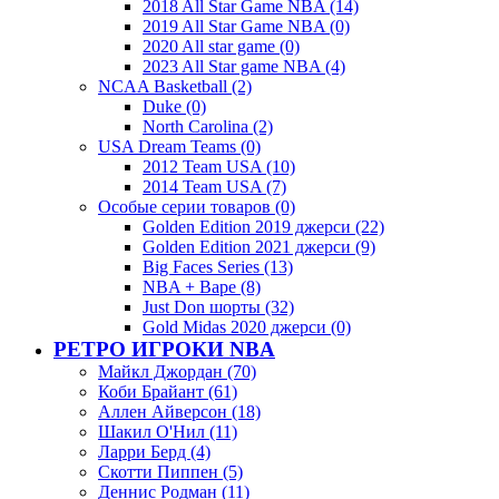
2018 All Star Game NBA (14)
2019 All Star Game NBA (0)
2020 All star game (0)
2023 All Star game NBA (4)
NCAA Basketball (2)
Duke (0)
North Carolina (2)
USA Dream Teams (0)
2012 Team USA (10)
2014 Team USA (7)
Особые серии товаров (0)
Golden Edition 2019 джерси (22)
Golden Edition 2021 джерси (9)
Big Faces Series (13)
NBA + Bape (8)
Just Don шорты (32)
Gold Midas 2020 джерси (0)
РЕТРО ИГРОКИ NBA
Майкл Джордан (70)
Коби Брайант (61)
Аллен Айверсон (18)
Шакил О'Нил (11)
Ларри Берд (4)
Скотти Пиппен (5)
Деннис Родман (11)