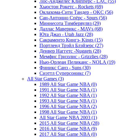
Лос-Анджелес Клипперс - LAC (55)
Хьюстон Рокетс - Rockets (69)
Оклахома-Сити Тандер - OKC (56)
Сан-Антонио Спёрс - Spurs (56)
Миннесота Тимбервулвз (29)
Даллас Маверикс - MAVs (68)
Юта Джаз - Utah Jazz (28)
Сакраменто Кингз- Kings (15)
Портленд Трэйл Блэйзерс (27)
Денвер Наггетс -Nuggets (28)
Мемфис Гриззлис - Grizzlies (28)
Нью-Орлеан Пеликанс - NOLA (19)
Финикс Санз - Suns (30)
Сиэттл Суперсоникс (7)
All Star Games (3)
1989 All Star Game NBA (0)
1991 All Star Game NBA (1)
1992 All Star Game NBA (1)
1993 All Star Game NBA (1)
1996 All Star Game NBA (2)
1998 All Star Game NBA (1)
All Star Game NBA 2003 (1)
2015 All Star Game NBA (28)
2016 All Star Game NBA (9)
2017 All Star Game NBA (0)