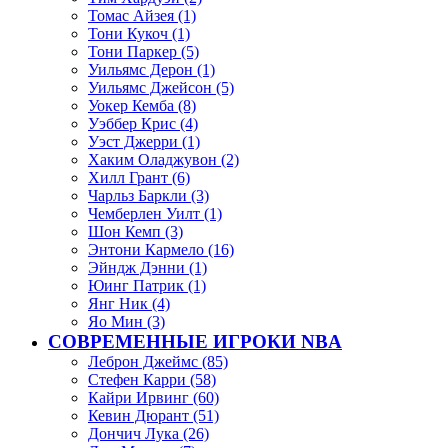
Томас Айзея (1)
Тони Кукоч (1)
Тони Паркер (5)
Уильямс Дерон (1)
Уильямс Джейсон (5)
Уокер Кемба (8)
Уэббер Крис (4)
Уэст Джерри (1)
Хаким Оладжувон (2)
Хилл Грант (6)
Чарльз Баркли (3)
Чемберлен Уилт (1)
Шон Кемп (3)
Энтони Кармело (16)
Эйндж Дэнни (1)
Юинг Патрик (1)
Янг Ник (4)
Яо Мин (3)
СОВРЕМЕННЫЕ ИГРОКИ NBA
Леброн Джеймс (85)
Стефен Карри (58)
Кайри Ирвинг (60)
Кевин Дюрант (51)
Дончич Лука (26)