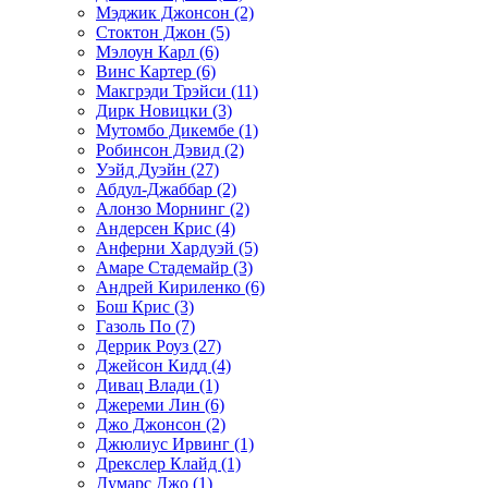
Мэджик Джонсон (2)
Стоктон Джон (5)
Мэлоун Карл (6)
Винс Картер (6)
Макгрэди Трэйси (11)
Дирк Новицки (3)
Мутомбо Дикембе (1)
Робинсон Дэвид (2)
Уэйд Дуэйн (27)
Абдул-Джаббар (2)
Алонзо Морнинг (2)
Андерсен Крис (4)
Анферни Xардуэй (5)
Амаре Стадемайр (3)
Андрей Кириленко (6)
Бош Крис (3)
Газоль По (7)
Деррик Роуз (27)
Джейсон Кидд (4)
Дивац Влади (1)
Джереми Лин (6)
Джо Джонсон (2)
Джюлиус Ирвинг (1)
Дрекслер Клайд (1)
Думарс Джо (1)