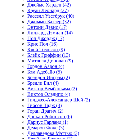
Джеймс Харден (42)
Кауай Леонард (27)
Расселл Уэстбрук (40)
Джимми Батлер (32)
Энтони Дэвис (17)
Лиллард Дэмиан (14)
Пол Джордж (17)
Крис Пол (16)
Клей Томпсон (9)
Блейк Гриффин (13)
Митчелл Донован (9)
Гордон Аарон (4)
Бэм Адебайо (5)
Брэндон Инграм (2)
Бредли Бил (4)
Виктор Вембаньяма (2)
Виктор Оладипо (4)
Гилджес-Александер Шей (2)
Гибсон Тадж (3)
Горан Драгич (2)
Данкан Робинсон (6)
Дариус Гарланд (1)
Деаарон Фокс (3)
Деллаведова Мэттью (3)
Джейлен Брансон (3)