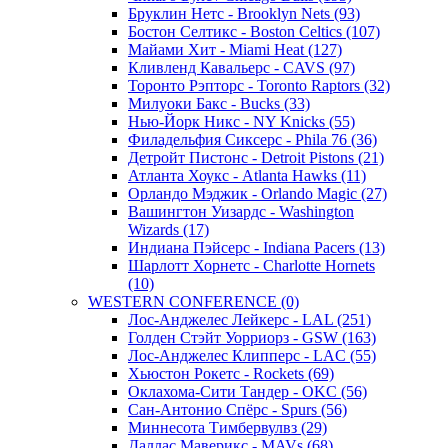
Бруклин Нетс - Brooklyn Nets (93)
Бостон Селтикс - Boston Celtics (107)
Майами Хит - Miami Heat (127)
Кливленд Кавальерс - CAVS (97)
Торонто Рэпторс - Toronto Raptors (32)
Милуоки Бакс - Bucks (33)
Нью-Йорк Никс - NY Knicks (55)
Филадельфия Сиксерс - Phila 76 (36)
Детройт Пистонс - Detroit Pistons (21)
Атланта Хоукс - Atlanta Hawks (11)
Орландо Мэджик - Orlando Magic (27)
Вашингтон Уизардс - Washington
Wizards (17)
Индиана Пэйсерс - Indiana Pacers (13)
Шарлотт Хорнетс - Charlotte Hornets
(10)
WESTERN CONFERENCE (0)
Лос-Анджелес Лейкерс - LAL (251)
Голден Стэйт Уорриорз - GSW (163)
Лос-Анджелес Клипперс - LAC (55)
Хьюстон Рокетс - Rockets (69)
Оклахома-Сити Тандер - OKC (56)
Сан-Антонио Спёрс - Spurs (56)
Миннесота Тимбервулвз (29)
Даллас Маверикс - MAVs (68)