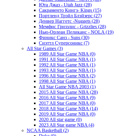
Юта Джаз - Utah Jazz (28)
Сакраменто Кингз- Kings (15)
Портленд Трэйл Блэйзерс (27)
Денвер Наггетс -Nuggets (28)
Мемфис Гриззлис - Grizzlies (28)
Нью-Орлеан Пеликанс - NOLA (19)
Финикс Санз - Suns (30)
Сиэттл Суперсоникс (7)
All Star Games (3)
1989 All Star Game NBA (0)
1991 All Star Game NBA (1)
1992 All Star Game NBA (1)
1993 All Star Game NBA (1)
1996 All Star Game NBA (2)
1998 All Star Game NBA (1)
All Star Game NBA 2003 (1)
2015 All Star Game NBA (28)
2016 All Star Game NBA (9)
2017 All Star Game NBA (0)
2018 All Star Game NBA (14)
2019 All Star Game NBA (0)
2020 All star game (0)
2023 All Star game NBA (4)
NCAA Basketball (2)
Duke (0)