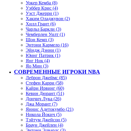
Уокер Кемба (8)
Уэббер Крис (4)
Уэст Джерри (1)
Хаким Оладжувон (2)
Хилл Грант (6)
Чарльз Баркли (3)
Чемберлен Уилт (1)
Шон Кемп (3)
Энтони Кармело (16)
Эйндж Дэнни (1)
Юинг Патрик (1)
Янг Ник (4)
Яо Мин (3)
СОВРЕМЕННЫЕ ИГРОКИ NBA
Леброн Джеймс (85)
Стефен Карри (58)
Кайри Ирвинг (60)
Кевин Дюрант (51)
Дончич Лука (26)
Джа Морант (7)
Яннис Адетокумбо (21)
Никола Йокич (5)
Тэйтум Джейсон (5)
Браун Джейлен (4)
Энтони Эдвардс (3)