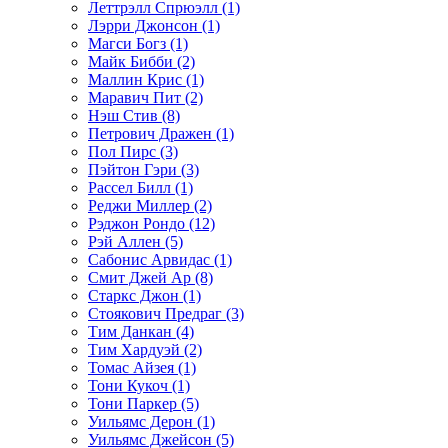
Леттрэлл Спрюэлл (1)
Лэрри Джонсон (1)
Магси Богз (1)
Майк Бибби (2)
Маллин Крис (1)
Маравич Пит (2)
Нэш Стив (8)
Петрович Дражен (1)
Пол Пирс (3)
Пэйтон Гэри (3)
Рассел Билл (1)
Реджи Миллер (2)
Рэджон Рондо (12)
Рэй Аллен (5)
Сабонис Арвидас (1)
Смит Джей Ар (8)
Старкс Джон (1)
Стоякович Предраг (3)
Тим Данкан (4)
Тим Хардуэй (2)
Томас Айзея (1)
Тони Кукоч (1)
Тони Паркер (5)
Уильямс Дерон (1)
Уильямс Джейсон (5)