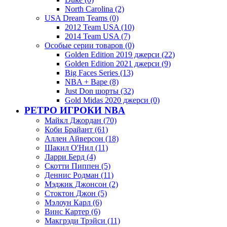
North Carolina (2)
USA Dream Teams (0)
2012 Team USA (10)
2014 Team USA (7)
Особые серии товаров (0)
Golden Edition 2019 джерси (22)
Golden Edition 2021 джерси (9)
Big Faces Series (13)
NBA + Bape (8)
Just Don шорты (32)
Gold Midas 2020 джерси (0)
РЕТРО ИГРОКИ NBA
Майкл Джордан (70)
Коби Брайант (61)
Аллен Айверсон (18)
Шакил О'Нил (11)
Ларри Берд (4)
Скотти Пиппен (5)
Деннис Родман (11)
Мэджик Джонсон (2)
Стоктон Джон (5)
Мэлоун Карл (6)
Винс Картер (6)
Макгрэди Трэйси (11)