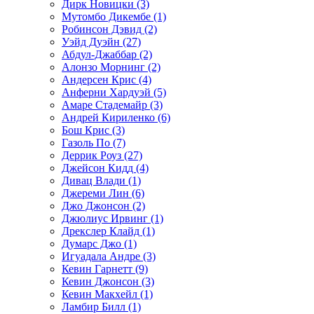
Дирк Новицки (3)
Мутомбо Дикембе (1)
Робинсон Дэвид (2)
Уэйд Дуэйн (27)
Абдул-Джаббар (2)
Алонзо Морнинг (2)
Андерсен Крис (4)
Анферни Xардуэй (5)
Амаре Стадемайр (3)
Андрей Кириленко (6)
Бош Крис (3)
Газоль По (7)
Деррик Роуз (27)
Джейсон Кидд (4)
Дивац Влади (1)
Джереми Лин (6)
Джо Джонсон (2)
Джюлиус Ирвинг (1)
Дрекслер Клайд (1)
Думарс Джо (1)
Игуадала Андре (3)
Кевин Гарнетт (9)
Кевин Джонсон (3)
Кевин Макхейл (1)
Ламбир Билл (1)