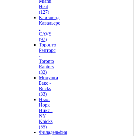
Miami
Heat
(127)
Кливленд
Кавальерс
-
CAVS
(97)
Торонто
Рэпторс
-
Toronto
Raptors
(32)
Милуоки
Бакс -
Bucks
(33)
Нью-
Йорк
Никс -
NY
Knicks
(55)
Филадельфия