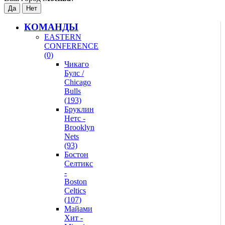
КОМАНДЫ
EASTERN
CONFERENCE
(0)
Чикаго
Булс /
Chicago
Bulls
(193)
Бруклин
Нетс -
Brooklyn
Nets
(93)
Бостон
Селтикс
-
Boston
Celtics
(107)
Майами
Хит -