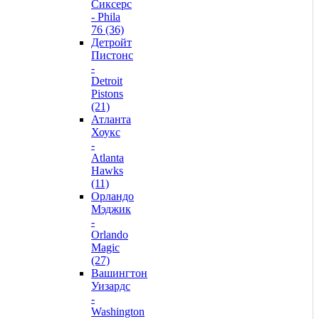
Сиксерс
- Phila
76 (36)
Детройт
Пистонс
-
Detroit
Pistons
(21)
Атланта
Хоукс
-
Atlanta
Hawks
(11)
Орландо
Мэджик
-
Orlando
Magic
(27)
Вашингтон
Уизардс
-
Washington