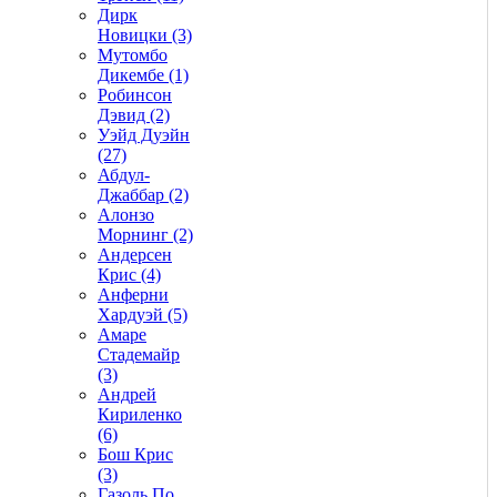
Дирк
Новицки (3)
Мутомбо
Дикембе (1)
Робинсон
Дэвид (2)
Уэйд Дуэйн
(27)
Абдул-
Джаббар (2)
Алонзо
Морнинг (2)
Андерсен
Крис (4)
Анферни
Xардуэй (5)
Амаре
Стадемайр
(3)
Андрей
Кириленко
(6)
Бош Крис
(3)
Газоль По