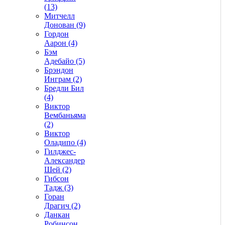
(13)
Митчелл
Донован (9)
Гордон
Аарон (4)
Бэм
Адебайо (5)
Брэндон
Инграм (2)
Бредли Бил
(4)
Виктор
Вембаньяма
(2)
Виктор
Оладипо (4)
Гилджес-
Александер
Шей (2)
Гибсон
Тадж (3)
Горан
Драгич (2)
Данкан
Робинсон