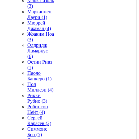
Марк Газоль
(3)
Марканнен
Лаури (1)
Мюррей
Джамал (4)
Жоаким Ноа
(3)
Олдридж
Ламаркус
(6)
Остин Ривз
(1)
Паоло
Банкеро (1)
Пол
Миллсэп (4)
Рикки
Рубио (3)
Робинсон
Нейт (4)
Сергей
Карасев (2)
Симмонс
Бен (5)