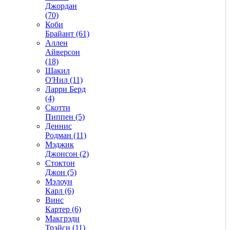
Джордан
(70)
Коби
Брайант (61)
Аллен
Айверсон
(18)
Шакил
О'Нил (11)
Ларри Берд
(4)
Скотти
Пиппен (5)
Деннис
Родман (11)
Мэджик
Джонсон (2)
Стоктон
Джон (5)
Мэлоун
Карл (6)
Винс
Картер (6)
Макгрэди
Трэйси (11)