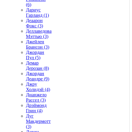
(6)
Дариус
Гарланд (1)
Деаарон
Фокс (3)
Деллаведова
Мэттью (3)
Джейлен
Брансон (3)
Джордан
Пул (5)
Демар
Дерозан (8)
Джордан
Деандре (9)
Джру
Холидэй (4)
Дианжело
Рассел (3)
Дрэймонд
Грин (4)
Дуг
Макдермотт
(3)
Дэвин