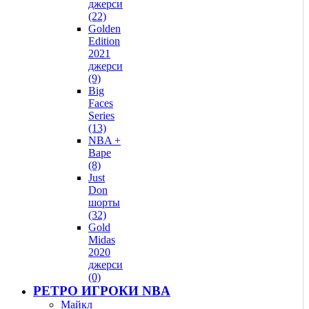
джерси
(22)
Golden
Edition
2021
джерси
(9)
Big
Faces
Series
(13)
NBA +
Bape
(8)
Just
Don
шорты
(32)
Gold
Midas
2020
джерси
(0)
РЕТРО ИГРОКИ NBA
Майкл