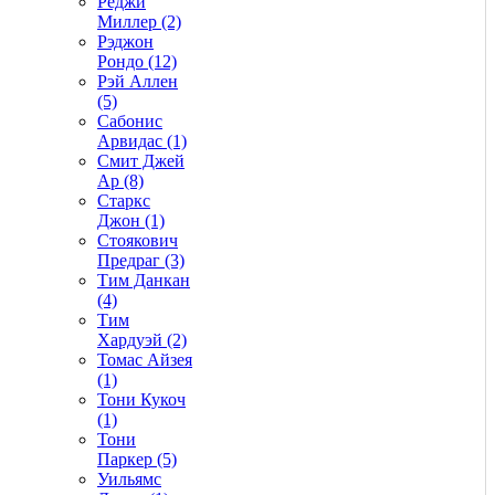
Реджи
Миллер (2)
Рэджон
Рондо (12)
Рэй Аллен
(5)
Сабонис
Арвидас (1)
Смит Джей
Ар (8)
Старкс
Джон (1)
Стоякович
Предраг (3)
Тим Данкан
(4)
Тим
Хардуэй (2)
Томас Айзея
(1)
Тони Кукоч
(1)
Тони
Паркер (5)
Уильямс