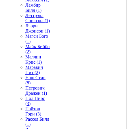
Ламбир
Билл (1)
Леттрэлл
Спрюэлл (1)
Лэрри
Джонсон (1)
Магси Богз
(1)
Майк Бибби
(2)
Маллин
Крис (1)
Маравич
Пит (2)
Нэш Стив
(8)
Петрович
Дражен (1)
Пол Пирс
(3)
Пэйтон
Гэри (3)
Рассел Билл
(1)