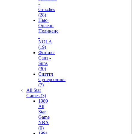
-
Grizzlies
(28)
Нью-
Орлеан
Пеликанс
-
NOLA
(19)
Финикс
Санз -
Suns
(30)
Сиэттл
Суперсоникс
(7)
All Star
Games (3)
1989
All
Star
Game
NBA
(0)
1991