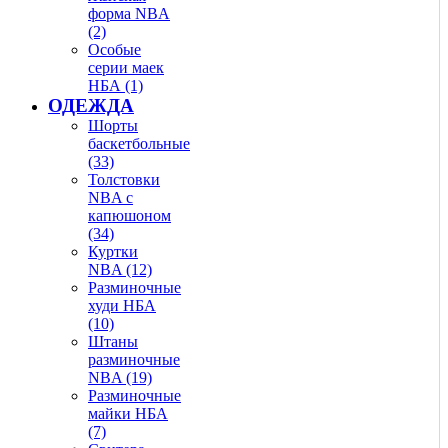
форма NBA
(2)
Особые
серии маек
НБА (1)
ОДЕЖДА
Шорты
баскетбольные
(33)
Толстовки
NBA с
капюшоном
(34)
Куртки
NBA (12)
Разминочные
худи НБА
(10)
Штаны
разминочные
NBA (19)
Разминочные
майки НБА
(7)