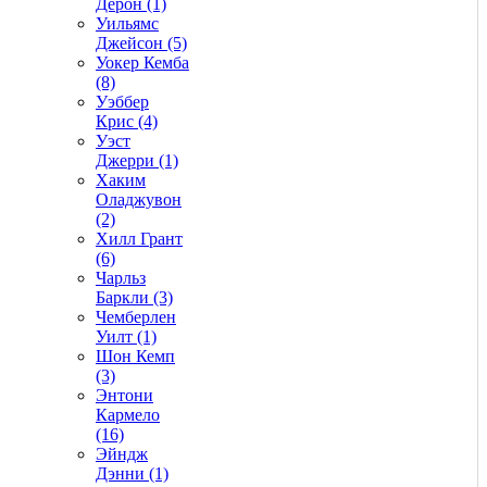
Дерон (1)
Уильямс
Джейсон (5)
Уокер Кемба
(8)
Уэббер
Крис (4)
Уэст
Джерри (1)
Хаким
Оладжувон
(2)
Хилл Грант
(6)
Чарльз
Баркли (3)
Чемберлен
Уилт (1)
Шон Кемп
(3)
Энтони
Кармело
(16)
Эйндж
Дэнни (1)