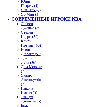
Юинг
Патрик (1)
Янг Ник (4)
Яо Мин (3)
СОВРЕМЕННЫЕ ИГРОКИ NBA
Леброн
Джеймс (85)
Стефен
Карри (58)
Кайри
Ирвинг (60)
Кевин
Дюрант (51)
Дончич
Лука (26)
Джа Морант
(7)
Яннис
Адетокумбо
(21)
Никола
Йокич (5)
Тэйтум
Джейсон (5)
Браун