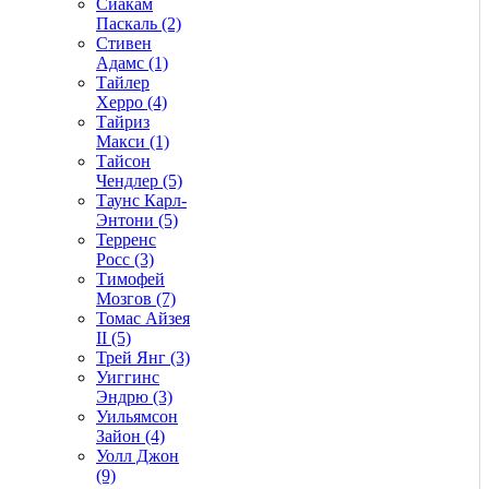
Сиакам
Паскаль (2)
Стивен
Адамс (1)
Тайлер
Херро (4)
Тайриз
Макси (1)
Тайсон
Чендлер (5)
Таунс Карл-
Энтони (5)
Терренс
Росс (3)
Тимофей
Мозгов (7)
Томас Айзея
II (5)
Трей Янг (3)
Уиггинс
Эндрю (3)
Уильямсон
Зайон (4)
Уолл Джон
(9)