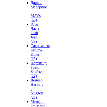
Даллас
Маверикс
-
MAVs
(68)
Юта
Джаз -
Utah
Jazz
(28)
Сакраменто
Кингз-
Kings
(15)
Портленд
Трэйл
Блэйзерс
(27)
Денвер
Наггетс
-
Nuggets
(28)
Мемфис
Гриззлис