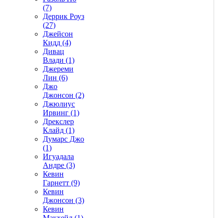
(7)
Деррик Роуз
(27)
Джейсон
Кидд (4)
Дивац
Влади (1)
Джереми
Лин (6)
Джо
Джонсон (2)
Джюлиус
Ирвинг (1)
Дрекслер
Клайд (1)
Думарс Джо
(1)
Игуадала
Андре (3)
Кевин
Гарнетт (9)
Кевин
Джонсон (3)
Кевин
Макхейл (1)