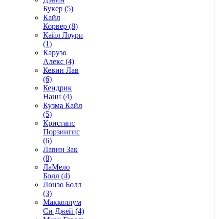
Букер (5)
Кайл
Корвер (8)
Кайл Лоури
(1)
Карузо
Алекс (4)
Кевин Лав
(6)
Кендрик
Нанн (4)
Кузма Кайл
(5)
Кристапс
Порзингис
(6)
Лавин Зак
(8)
ЛаМело
Болл (4)
Лонзо Болл
(3)
Макколлум
Си Джей (4)