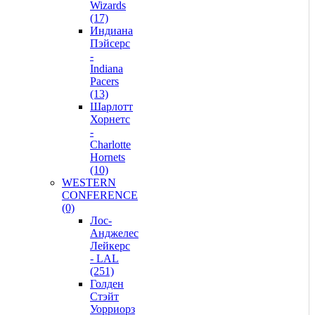
Wizards
(17)
Индиана
Пэйсерс
-
Indiana
Pacers
(13)
Шарлотт
Хорнетс
-
Charlotte
Hornets
(10)
WESTERN
CONFERENCE
(0)
Лос-
Анджелес
Лейкерс
- LAL
(251)
Голден
Стэйт
Уорриорз