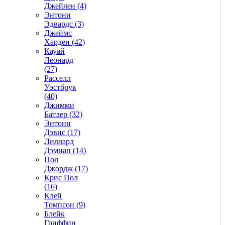
Джейлен (4)
Энтони
Эдвардс (3)
Джеймс
Харден (42)
Кауай
Леонард
(27)
Расселл
Уэстбрук
(40)
Джимми
Батлер (32)
Энтони
Дэвис (17)
Лиллард
Дэмиан (14)
Пол
Джордж (17)
Крис Пол
(16)
Клей
Томпсон (9)
Блейк
Гриффин