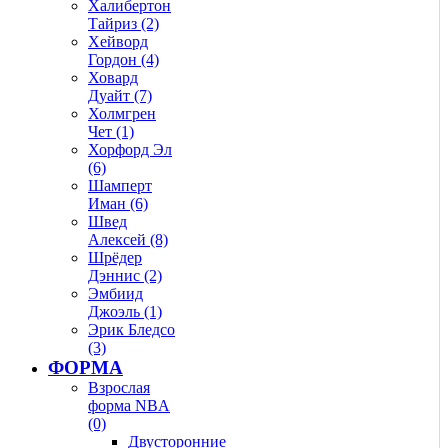
Халибертон
Тайриз (2)
Хейворд
Гордон (4)
Ховард
Дуайт (7)
Холмгрен
Чет (1)
Хорфорд Эл
(6)
Шамперт
Иман (6)
Швед
Алексей (8)
Шрёдер
Дэннис (2)
Эмбиид
Джоэль (1)
Эрик Бледсо
(3)
ФОРМА
Взрослая
форма NBA
(0)
Двусторонние