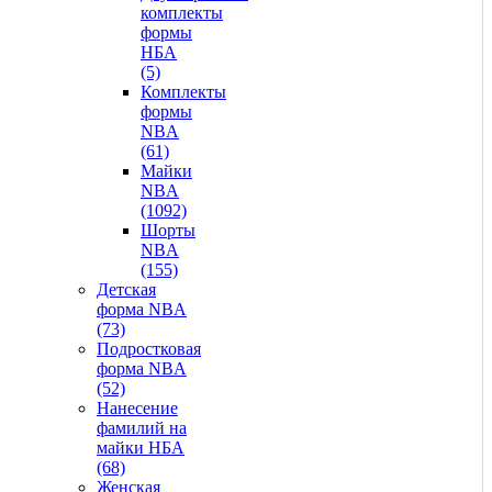
комплекты
формы
НБА
(5)
Комплекты
формы
NBA
(61)
Майки
NBA
(1092)
Шорты
NBA
(155)
Детская
форма NBA
(73)
Подростковая
форма NBA
(52)
Нанесение
фамилий на
майки НБА
(68)
Женская