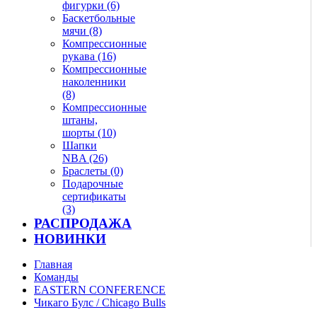
фигурки (6)
Баскетбольные
мячи (8)
Компрессионные
рукава (16)
Компрессионные
наколенники
(8)
Компрессионные
штаны,
шорты (10)
Шапки
NBA (26)
Браслеты (0)
Подарочные
сертификаты
(3)
РАСПРОДАЖА
НОВИНКИ
Главная
Команды
EASTERN CONFERENCE
Чикаго Булс / Chicago Bulls