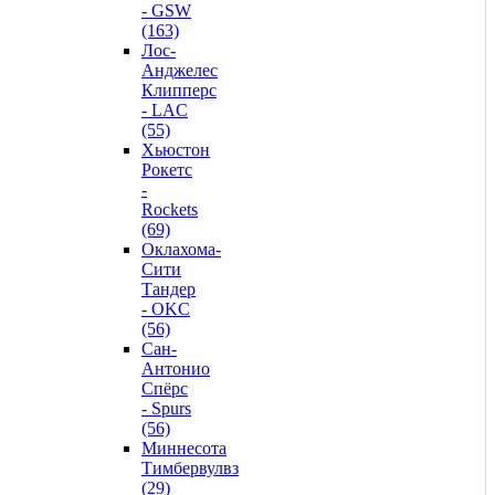
- GSW
(163)
Лос-
Анджелес
Клипперс
- LAC
(55)
Хьюстон
Рокетс
-
Rockets
(69)
Оклахома-
Сити
Тандер
- OKC
(56)
Сан-
Антонио
Спёрс
- Spurs
(56)
Миннесота
Тимбервулвз
(29)