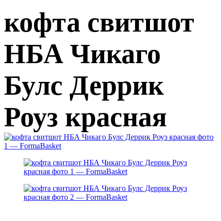
кофта свитшот
НБА Чикаго
Булс Деррик
Роуз красная