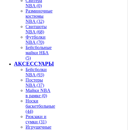
Свитера
NBA (0)
Разминочные
костюмы
NBA (32)
Свитшоты
NBA (68)
Футболки
NBA (70)
Бейсбольные
майки НБА
(5)
АКСЕССУАРЫ
Бейсболки
NBA (93)
Постеры
NBA (37)
Майки NBA
в рамке (0)
Носки
баскетбольные
(44)
Рюкзаки и
сумки (31)
Игрушечные