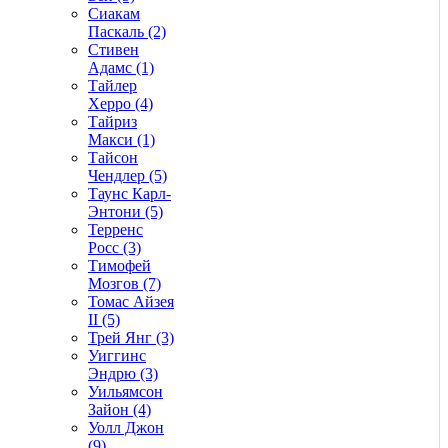
Сиакам
Паскаль (2)
Стивен
Адамс (1)
Тайлер
Херро (4)
Тайриз
Макси (1)
Тайсон
Чендлер (5)
Таунс Карл-
Энтони (5)
Терренс
Росс (3)
Тимофей
Мозгов (7)
Томас Айзея
II (5)
Трей Янг (3)
Уиггинс
Эндрю (3)
Уильямсон
Зайон (4)
Уолл Джон
(9)