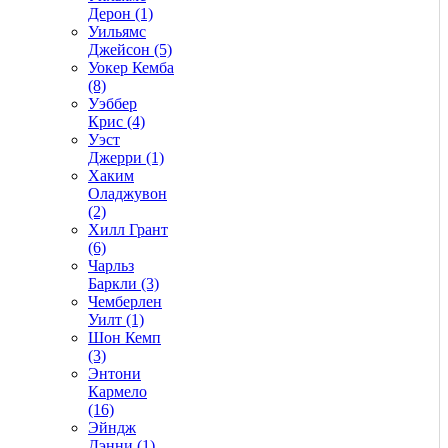
Дерон (1)
Уильямс
Джейсон (5)
Уокер Кемба
(8)
Уэббер
Крис (4)
Уэст
Джерри (1)
Хаким
Оладжувон
(2)
Хилл Грант
(6)
Чарльз
Баркли (3)
Чемберлен
Уилт (1)
Шон Кемп
(3)
Энтони
Кармело
(16)
Эйндж
Дэнни (1)