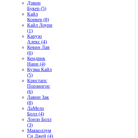
Дэвин
Букер (5)
Кайл
Корвер (8)
Кайл Лоури
(1)
Карузо
Алекс (4)
Кевин Лав
(6)
Кендрик
Нанн (4)
Кузма Кайл
(5)
Кристапс
Порзингис
(6)
Лавин Зак
(8)
ЛаМело
Болл (4)
Лонзо Болл
(3)
Макколлум
Си Джей (4)