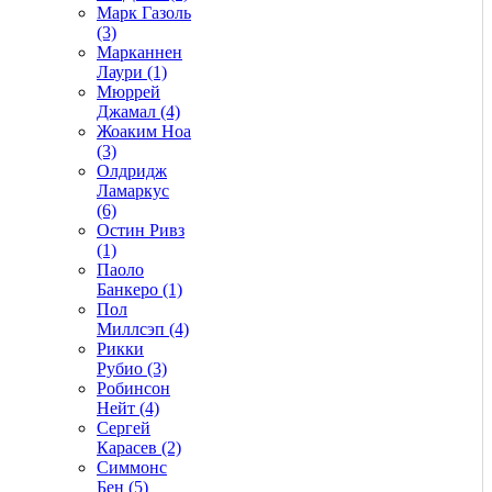
Марк Газоль
(3)
Марканнен
Лаури (1)
Мюррей
Джамал (4)
Жоаким Ноа
(3)
Олдридж
Ламаркус
(6)
Остин Ривз
(1)
Паоло
Банкеро (1)
Пол
Миллсэп (4)
Рикки
Рубио (3)
Робинсон
Нейт (4)
Сергей
Карасев (2)
Симмонс
Бен (5)