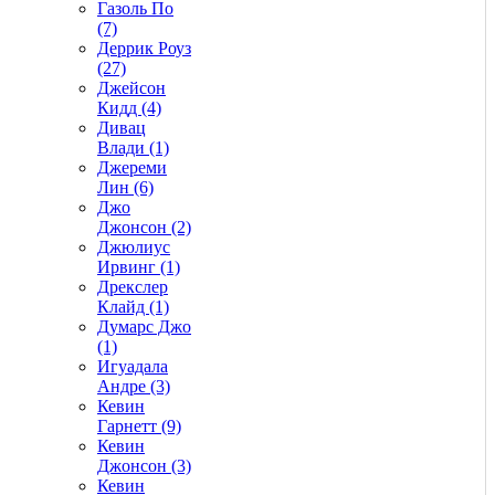
Газоль По
(7)
Деррик Роуз
(27)
Джейсон
Кидд (4)
Дивац
Влади (1)
Джереми
Лин (6)
Джо
Джонсон (2)
Джюлиус
Ирвинг (1)
Дрекслер
Клайд (1)
Думарс Джо
(1)
Игуадала
Андре (3)
Кевин
Гарнетт (9)
Кевин
Джонсон (3)
Кевин