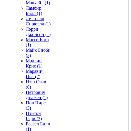
Макхейл (1)
Ламбир
Билл (1)
Леттрэлл
Спрюэлл (1)
Лэрри
Джонсон (1)
Магси Богз
(1)
Майк Бибби
(2)
Маллин
Крис (1)
Маравич
Пит (2)
Нэш Стив
(8)
Петрович
Дражен (1)
Пол Пирс
(3)
Пэйтон
Гэри (3)
Рассел Билл
(1)