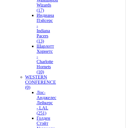
Wizards
(17)
Индиана
Пэйсерс
-
Indiana
Pacers
(13)
Шарлотт
Хорнетс
-
Charlotte
Hornets
(10)
WESTERN
CONFERENCE
(0)
Лос-
Анджелес
Лейкерс
- LAL
(251)
Голден
Стэйт