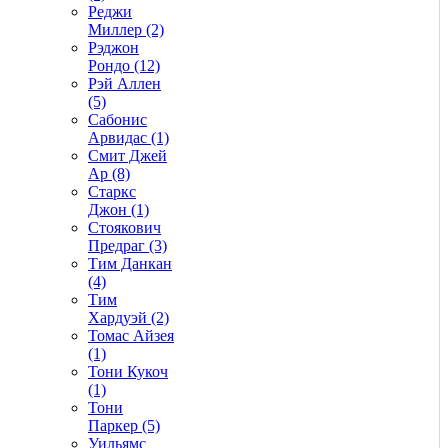
Реджи
Миллер (2)
Рэджон
Рондо (12)
Рэй Аллен
(5)
Сабонис
Арвидас (1)
Смит Джей
Ар (8)
Старкс
Джон (1)
Стоякович
Предраг (3)
Тим Данкан
(4)
Тим
Хардуэй (2)
Томас Айзея
(1)
Тони Кукоч
(1)
Тони
Паркер (5)
Уильямс