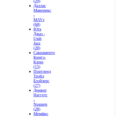
(29)
Даллас
Маверикс
-
MAVs
(68)
Юта
Джаз -
Utah
Jazz
(28)
Сакраменто
Кингз-
Kings
(15)
Портленд
Трэйл
Блэйзерс
(27)
Денвер
Наггетс
-
Nuggets
(28)
Мемфис