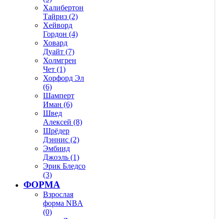
Халибертон
Тайриз (2)
Хейворд
Гордон (4)
Ховард
Дуайт (7)
Холмгрен
Чет (1)
Хорфорд Эл
(6)
Шамперт
Иман (6)
Швед
Алексей (8)
Шрёдер
Дэннис (2)
Эмбиид
Джоэль (1)
Эрик Бледсо
(3)
ФОРМА
Взрослая
форма NBA
(0)