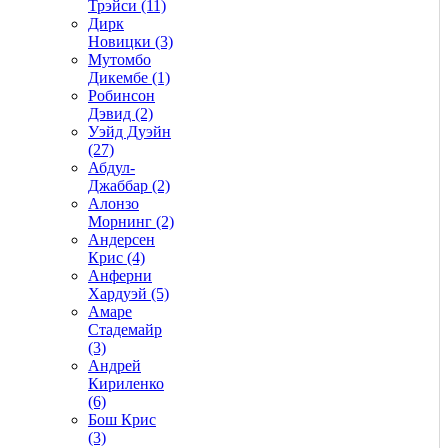
Трэйси (11)
Дирк
Новицки (3)
Мутомбо
Дикембе (1)
Робинсон
Дэвид (2)
Уэйд Дуэйн
(27)
Абдул-
Джаббар (2)
Алонзо
Морнинг (2)
Андерсен
Крис (4)
Анферни
Xардуэй (5)
Амаре
Стадемайр
(3)
Андрей
Кириленко
(6)
Бош Крис
(3)