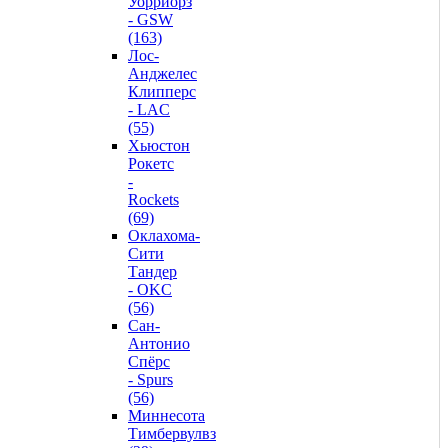
Уорриорз
- GSW
(163)
Лос-
Анджелес
Клипперс
- LAC
(55)
Хьюстон
Рокетс
-
Rockets
(69)
Оклахома-
Сити
Тандер
- OKC
(56)
Сан-
Антонио
Спёрс
- Spurs
(56)
Миннесота
Тимбервулвз