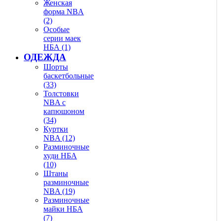
Женская
форма NBA
(2)
Особые
серии маек
НБА (1)
ОДЕЖДА
Шорты
баскетбольные
(33)
Толстовки
NBA с
капюшоном
(34)
Куртки
NBA (12)
Разминочные
худи НБА
(10)
Штаны
разминочные
NBA (19)
Разминочные
майки НБА
(7)