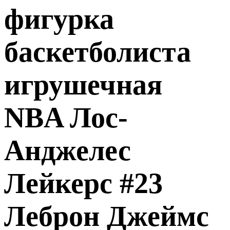
фигурка
баскетболиста
игрушечная
NBA Лос-
Анджелес
Лейкерс #23
Леброн Джеймс