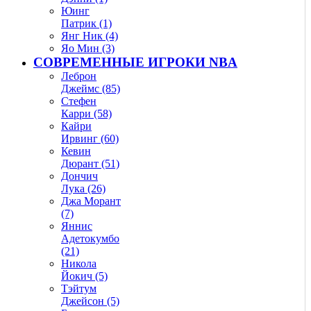
Юинг
Патрик (1)
Янг Ник (4)
Яо Мин (3)
СОВРЕМЕННЫЕ ИГРОКИ NBA
Леброн
Джеймс (85)
Стефен
Карри (58)
Кайри
Ирвинг (60)
Кевин
Дюрант (51)
Дончич
Лука (26)
Джа Морант
(7)
Яннис
Адетокумбо
(21)
Никола
Йокич (5)
Тэйтум
Джейсон (5)