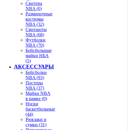
Свитера
NBA (0)
Разминочные
костюмы
NBA (32)
Свитшоты
NBA (68)
Футболки
NBA (70)
Бейсбольные
майки НБА
(5)
АКСЕССУАРЫ
Бейсболки
NBA (93)
Постеры
NBA (37)
Майки NBA
в рамке (0)
Носки
баскетбольные
(44)
Рюкзаки и
сумки (31)
Игрушечные