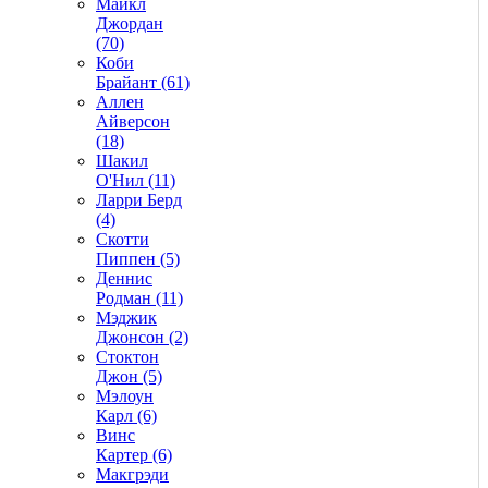
Майкл
Джордан
(70)
Коби
Брайант (61)
Аллен
Айверсон
(18)
Шакил
О'Нил (11)
Ларри Берд
(4)
Скотти
Пиппен (5)
Деннис
Родман (11)
Мэджик
Джонсон (2)
Стоктон
Джон (5)
Мэлоун
Карл (6)
Винс
Картер (6)
Макгрэди