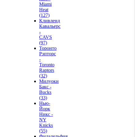
Miami
Heat
(127)
Кливленд
Кавальерс
-
CAVS
(97)
Торонто
Рэпторс
-
Toronto
Raptors
(32)
Милуоки
Бакс -
Bucks
(33)
Нью-
Йорк
Никс -
NY
Knicks
(55)
Филадельфия