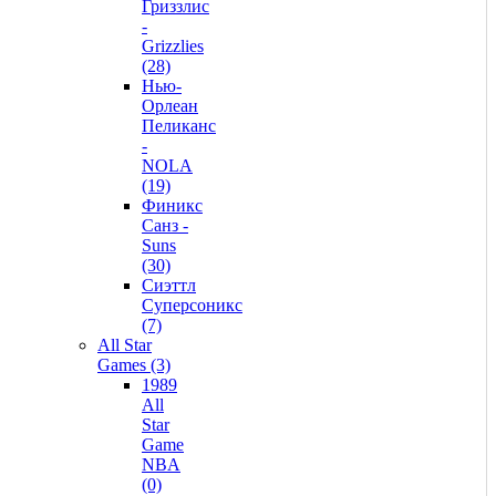
Гриззлис
-
Grizzlies
(28)
Нью-
Орлеан
Пеликанс
-
NOLA
(19)
Финикс
Санз -
Suns
(30)
Сиэттл
Суперсоникс
(7)
All Star
Games (3)
1989
All
Star
Game
NBA
(0)