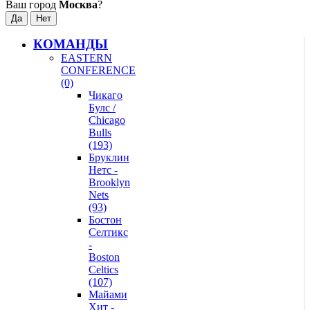
Ваш город
Москва
?
КОМАНДЫ
EASTERN
CONFERENCE
(0)
Чикаго
Булс /
Chicago
Bulls
(193)
Бруклин
Нетс -
Brooklyn
Nets
(93)
Бостон
Селтикс
-
Boston
Celtics
(107)
Майами
Хит -