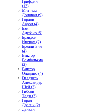
Гриффин
(13)
Митчелл
Донован (9)
Гордон
Аарон (4)
Бэм
Адебайо (5)
Брэндон
Инграм (2)
Бредли Бил
(4)
Виктор
Вембаньяма
(2)
Виктор
Оладипо (4)
Гилджес-
Александер
Шей (2)
Гибсон
Тадж (3)
Горан
Драгич (2)
Данкан