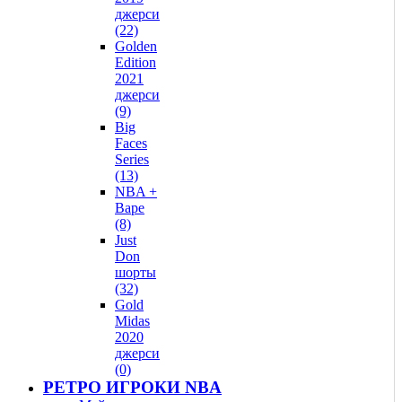
джерси
(22)
Golden
Edition
2021
джерси
(9)
Big
Faces
Series
(13)
NBA +
Bape
(8)
Just
Don
шорты
(32)
Gold
Midas
2020
джерси
(0)
РЕТРО ИГРОКИ NBA