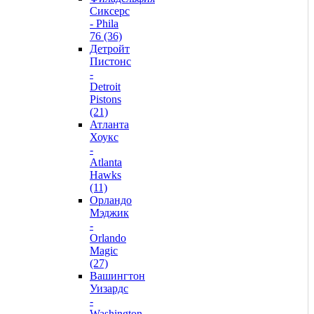
Сиксерс
- Phila
76 (36)
Детройт
Пистонс
-
Detroit
Pistons
(21)
Атланта
Хоукс
-
Atlanta
Hawks
(11)
Орландо
Мэджик
-
Orlando
Magic
(27)
Вашингтон
Уизардс
-
Washington