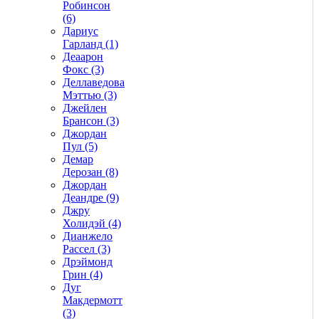
Робинсон
(6)
Дариус
Гарланд (1)
Деаарон
Фокс (3)
Деллаведова
Мэттью (3)
Джейлен
Брансон (3)
Джордан
Пул (5)
Демар
Дерозан (8)
Джордан
Деандре (9)
Джру
Холидэй (4)
Дианжело
Рассел (3)
Дрэймонд
Грин (4)
Дуг
Макдермотт
(3)