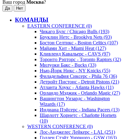
Ваш город
Москва
?
КОМАНДЫ
EASTERN CONFERENCE (0)
Чикаго Булс / Chicago Bulls (193)
Бруклин Нетс - Brooklyn Nets (93)
Бостон Селтикс - Boston Celtics (107)
Майами Хит - Miami Heat (127)
Кливленд Кавальерс - CAVS (97)
Торонто Рэпторс - Toronto Raptors (32)
Милуоки Бакс - Bucks (33)
Нью-Йорк Никс - NY Knicks (55)
Филадельфия Сиксерс - Phila 76 (36)
Детройт Пистонс - Detroit Pistons (21)
Атланта Хоукс - Atlanta Hawks (11)
Орландо Мэджик - Orlando Magic (27)
Вашингтон Уизардс - Washington
Wizards (17)
Индиана Пэйсерс - Indiana Pacers (13)
Шарлотт Хорнетс - Charlotte Hornets
(10)
WESTERN CONFERENCE (0)
Лос-Анджелес Лейкерс - LAL (251)
Голден Стэйт Уорриорз - GSW (163)