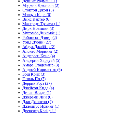
Деннис Родман (11)
Мэджик Джонсон (2)
Стоктон Джон (5)
Мэлоун Карл (6)
Винс Картер (6)
Макгрэди Трэйси (11)
Дирк Новицки (3)
Мутомбо Дикембе (1)
Робинсон Дэвид (2)
Уэйд Дуэйн (27)
Абдул-Джаббар (2)
Алонзо Морнинг (2)
Андерсен Крис (4)
Анферни Xардуэй (5)
Амаре Стадемайр (3)
Андрей Кириленко (6)
Бош Крис (3)
Газоль По (7)
Деррик Роуз (27)
Джейсон Кидд (4)
Дивац Влади (1)
Джереми Лин (6)
Джо Джонсон (2)
Джюлиус Ирвинг (1)
Дрекслер Клайд (1)