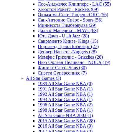
Лос-Анджелес Клипперс - LAC (55)
Хьюстон Рокетс - Rockets (69)
Оклахома-Сити Тандер - OKC (56)
Сан-Антонио Спёрс - Spurs (56)
Миннесота Тимбервулвз (29)
Даллас Маверикс - MAVs (68)
Юта Джаз - Utah Jazz (28)
Сакраменто Кингз- Kings (15)
Портленд Трэйл Блэйзерс (27)
Денвер Наггетс -Nuggets (28)
Мемфис Гриззлис - Grizzlies (28)
Нью-Орлеан Пеликанс - NOLA (19)
Финикс Санз - Suns (30)
Сиэттл Суперсоникс (7)
All Star Games (3)
1989 All Star Game NBA (0)
1991 All Star Game NBA (1)
1992 All Star Game NBA (1)
1993 All Star Game NBA (1)
1996 All Star Game NBA (2)
1998 All Star Game NBA (1)
All Star Game NBA 2003 (1)
2015 All Star Game NBA (28)
2016 All Star Game NBA (9)
2017 All Star Game NBA (0)