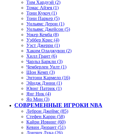
Тим Хардуэй (2)
Томас Айзея (1)
Тони Кукоч (1)
Тони Паркер (5)
Уильямс Дерон (1)
Уильямс Джейсон (5)
Уокер Кемба (8)
Уэббер Крис (4)
Уэст Джерри (1)
Хаким Оладжувон (2)
Хилл Грант (6)
Чарльз Баркли (3)
Чемберлен Уилт (1)
Шон Кемп (3)
Энтони Кармело (16)
Эйндж Дэнни (1)
Юинг Патрик (1)
Янг Ник (4)
Яо Мин (3)
СОВРЕМЕННЫЕ ИГРОКИ NBA
Леброн Джеймс (85)
Стефен Карри (58)
Кайри Ирвинг (60)
Кевин Дюрант (51)
Дончич Лука (26)