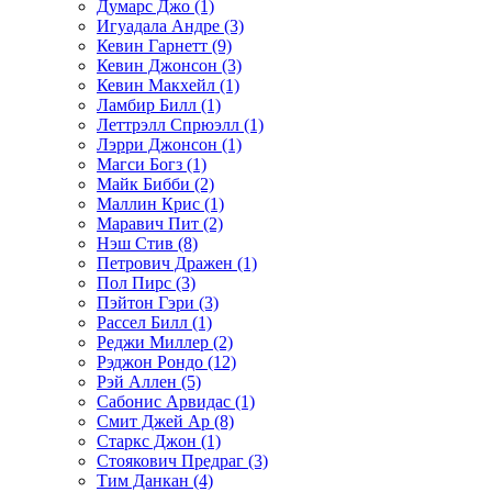
Думарс Джо (1)
Игуадала Андре (3)
Кевин Гарнетт (9)
Кевин Джонсон (3)
Кевин Макхейл (1)
Ламбир Билл (1)
Леттрэлл Спрюэлл (1)
Лэрри Джонсон (1)
Магси Богз (1)
Майк Бибби (2)
Маллин Крис (1)
Маравич Пит (2)
Нэш Стив (8)
Петрович Дражен (1)
Пол Пирс (3)
Пэйтон Гэри (3)
Рассел Билл (1)
Реджи Миллер (2)
Рэджон Рондо (12)
Рэй Аллен (5)
Сабонис Арвидас (1)
Смит Джей Ар (8)
Старкс Джон (1)
Стоякович Предраг (3)
Тим Данкан (4)