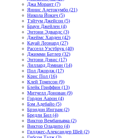
Джа Морант (7)
Яннис Адетокумбо (21)
Никола Йокич (5)
Тэйтум Джейсон (5)
Браун Джейлен (4)
Энтони Эдвардс (3)
Джеймс Харден (42)
Кауай Леонард (27)
Расселл Уэстбрук (40)
Джимми Батлер (32)
Энтони Дэвис (17)
Лиллард Дэмиан (14)
Пол Джордж (17)
Крис Пол (16)
Клей Томпсон (9)
Блейк Гриффин (13)
Митчелл Донован (9)
Гордон Аарон (4)
Бэм Адебайо (5)
Брэндон Инграм (2)
Бредли Бил (4)
Виктор Вембаньяма (2)
Виктор Оладипо (4)
Гилджес-Александер Шей (2)
Гибсон Тадж (3)