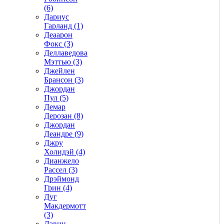
(6)
Дариус
Гарланд (1)
Деаарон
Фокс (3)
Деллаведова
Мэттью (3)
Джейлен
Брансон (3)
Джордан
Пул (5)
Демар
Дерозан (8)
Джордан
Деандре (9)
Джру
Холидэй (4)
Дианжело
Рассел (3)
Дрэймонд
Грин (4)
Дуг
Макдермотт
(3)
Дэвин