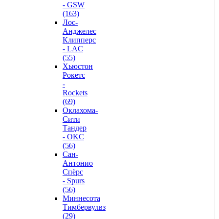
- GSW
(163)
Лос-
Анджелес
Клипперс
- LAC
(55)
Хьюстон
Рокетс
-
Rockets
(69)
Оклахома-
Сити
Тандер
- OKC
(56)
Сан-
Антонио
Спёрс
- Spurs
(56)
Миннесота
Тимбервулвз
(29)