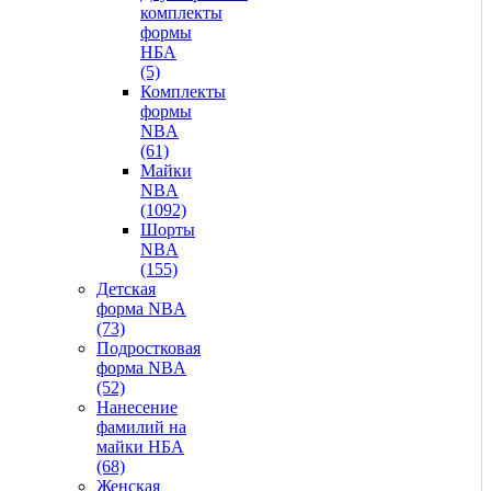
комплекты
формы
НБА
(5)
Комплекты
формы
NBA
(61)
Майки
NBA
(1092)
Шорты
NBA
(155)
Детская
форма NBA
(73)
Подростковая
форма NBA
(52)
Нанесение
фамилий на
майки НБА
(68)
Женская