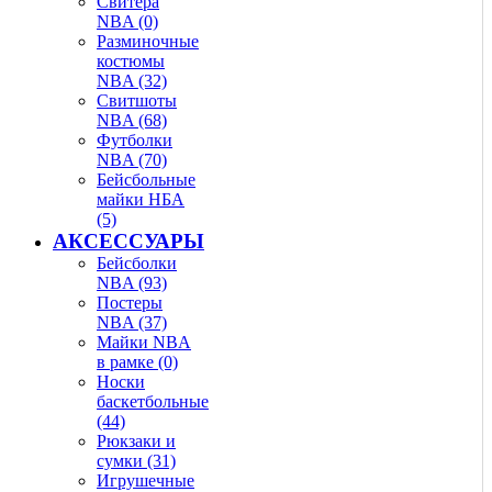
Свитера
NBA (0)
Разминочные
костюмы
NBA (32)
Свитшоты
NBA (68)
Футболки
NBA (70)
Бейсбольные
майки НБА
(5)
АКСЕССУАРЫ
Бейсболки
NBA (93)
Постеры
NBA (37)
Майки NBA
в рамке (0)
Носки
баскетбольные
(44)
Рюкзаки и
сумки (31)
Игрушечные