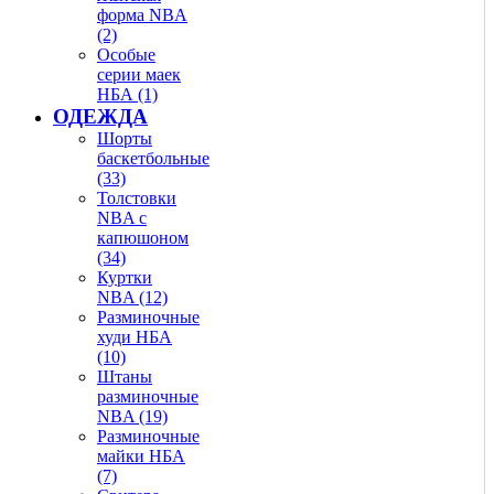
форма NBA
(2)
Особые
серии маек
НБА (1)
ОДЕЖДА
Шорты
баскетбольные
(33)
Толстовки
NBA с
капюшоном
(34)
Куртки
NBA (12)
Разминочные
худи НБА
(10)
Штаны
разминочные
NBA (19)
Разминочные
майки НБА
(7)