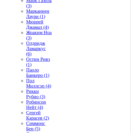
Марк Газоль
(3)
Марканнен
Лаури (1)
Мюррей
Джамал (4)
Жоаким Ноа
(3)
Олдридж
Ламаркус
(6)
Остин Ривз
(1)
Паоло
Банкеро (1)
Пол
Миллсэп (4)
Рикки
Рубио (3)
Робинсон
Нейт (4)
Сергей
Карасев (2)
Симмонс
Бен (5)