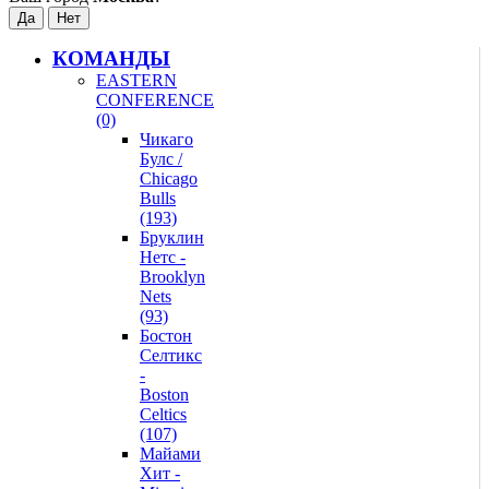
КОМАНДЫ
EASTERN
CONFERENCE
(0)
Чикаго
Булс /
Chicago
Bulls
(193)
Бруклин
Нетс -
Brooklyn
Nets
(93)
Бостон
Селтикс
-
Boston
Celtics
(107)
Майами
Хит -