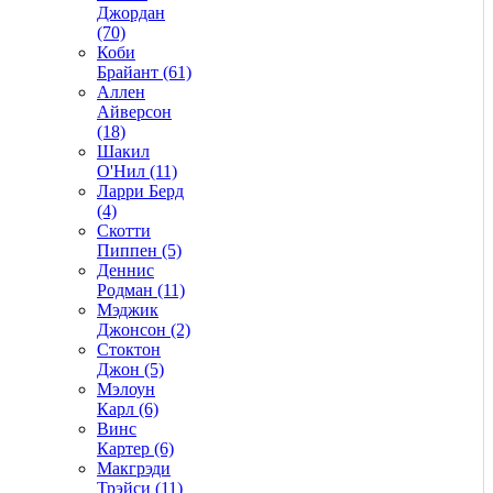
Джордан
(70)
Коби
Брайант (61)
Аллен
Айверсон
(18)
Шакил
О'Нил (11)
Ларри Берд
(4)
Скотти
Пиппен (5)
Деннис
Родман (11)
Мэджик
Джонсон (2)
Стоктон
Джон (5)
Мэлоун
Карл (6)
Винс
Картер (6)
Макгрэди
Трэйси (11)