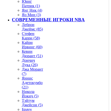
Юинг
Патрик (1)
Янг Ник (4)
Яо Мин (3)
СОВРЕМЕННЫЕ ИГРОКИ NBA
Леброн
Джеймс (85)
Стефен
Карри (58)
Кайри
Ирвинг (60)
Кевин
Дюрант (51)
Дончич
Лука (26)
Джа Морант
(7)
Яннис
Адетокумбо
(21)
Никола
Йокич (5)
Тэйтум
Джейсон (5)
Браун