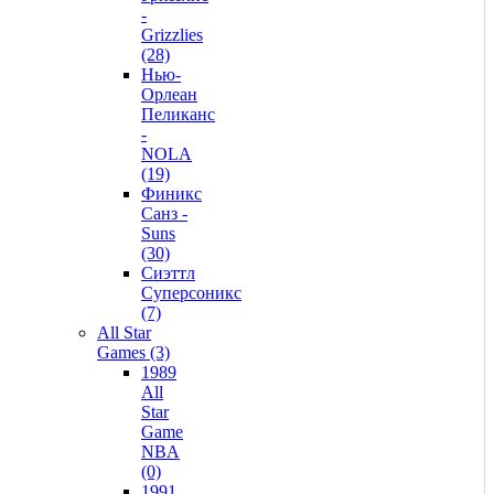
-
Grizzlies
(28)
Нью-
Орлеан
Пеликанс
-
NOLA
(19)
Финикс
Санз -
Suns
(30)
Сиэттл
Суперсоникс
(7)
All Star
Games (3)
1989
All
Star
Game
NBA
(0)
1991