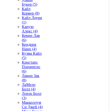
Букер (5)
Кайл
Корвер (8)
Кайл Лоури
(1)
Карузо
Алекс (4)
Кевин Лав
(6)
Кендрик
Нанн (4)
Кузма Кайл
(5)
Кристапс
Порзингис
(6)
Лавин Зак
(8)
ЛаМело
Болл (4)
Лонзо Болл
(3)
Макколлум
Си Джей (4)