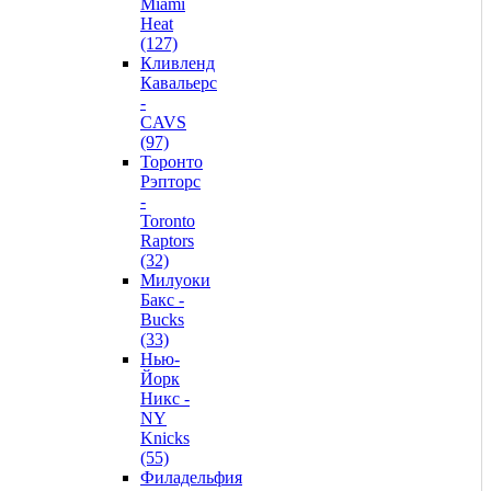
Miami
Heat
(127)
Кливленд
Кавальерс
-
CAVS
(97)
Торонто
Рэпторс
-
Toronto
Raptors
(32)
Милуоки
Бакс -
Bucks
(33)
Нью-
Йорк
Никс -
NY
Knicks
(55)
Филадельфия