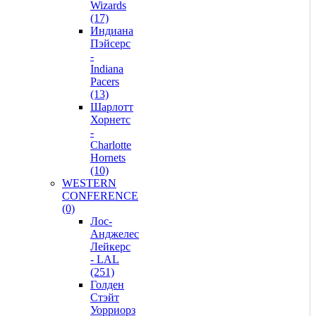
Wizards
(17)
Индиана
Пэйсерс
-
Indiana
Pacers
(13)
Шарлотт
Хорнетс
-
Charlotte
Hornets
(10)
WESTERN
CONFERENCE
(0)
Лос-
Анджелес
Лейкерс
- LAL
(251)
Голден
Стэйт
Уорриорз