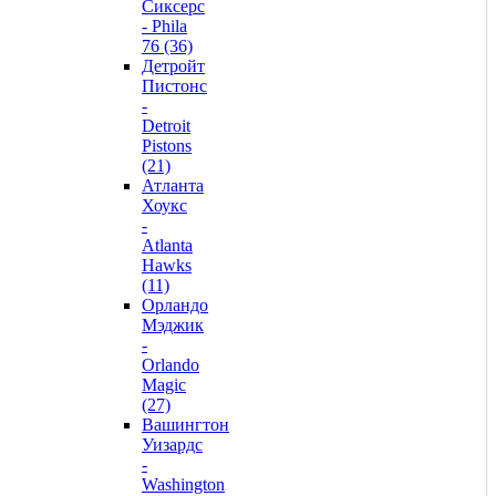
Сиксерс
- Phila
76 (36)
Детройт
Пистонс
-
Detroit
Pistons
(21)
Атланта
Хоукс
-
Atlanta
Hawks
(11)
Орландо
Мэджик
-
Orlando
Magic
(27)
Вашингтон
Уизардс
-
Washington