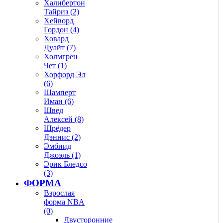
Халибертон
Тайриз (2)
Хейворд
Гордон (4)
Ховард
Дуайт (7)
Холмгрен
Чет (1)
Хорфорд Эл
(6)
Шамперт
Иман (6)
Швед
Алексей (8)
Шрёдер
Дэннис (2)
Эмбиид
Джоэль (1)
Эрик Бледсо
(3)
ФОРМА
Взрослая
форма NBA
(0)
Двусторонние