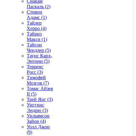
Сиакам
Паскаль (2)
Стивен
Адамс (1)
Тайлер
Херро (4)
Тайриз
Макси (1)
Тайсон
Чендлер (5)
Таунс Карл-
Энтони (5)
Терренс
Росс (3)
Тимофей
Мозгов (7)
Томас Айзея
II (5)
Трей Янг (3)
Уиггинс
Эндрю (3)
Уильямсон
Зайон (4)
Уолл Джон
(9)