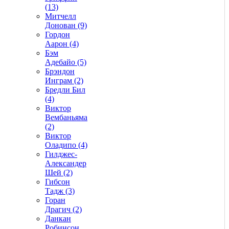
(13)
Митчелл
Донован (9)
Гордон
Аарон (4)
Бэм
Адебайо (5)
Брэндон
Инграм (2)
Бредли Бил
(4)
Виктор
Вембаньяма
(2)
Виктор
Оладипо (4)
Гилджес-
Александер
Шей (2)
Гибсон
Тадж (3)
Горан
Драгич (2)
Данкан
Робинсон