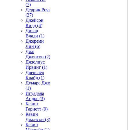
(7)
Деррик Роуз
(27)
Джейсон
Кидд (4)
Дивац
Влади (1)
Джереми
Лин (6)
Джо
Джонсон (2)
Джюлиус
Ирвинг (1)
Дрекслер
Клайд (1)
Думарс Джо
(1)
Игуадала
Андре (3)
Кевин
Гарнетт (9)
Кевин
Джонсон (3)
Кевин
Макхейл (1)