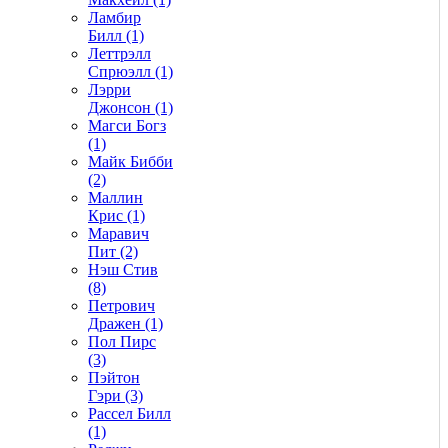
Ламбир
Билл (1)
Леттрэлл
Спрюэлл (1)
Лэрри
Джонсон (1)
Магси Богз
(1)
Майк Бибби
(2)
Маллин
Крис (1)
Маравич
Пит (2)
Нэш Стив
(8)
Петрович
Дражен (1)
Пол Пирс
(3)
Пэйтон
Гэри (3)
Рассел Билл
(1)