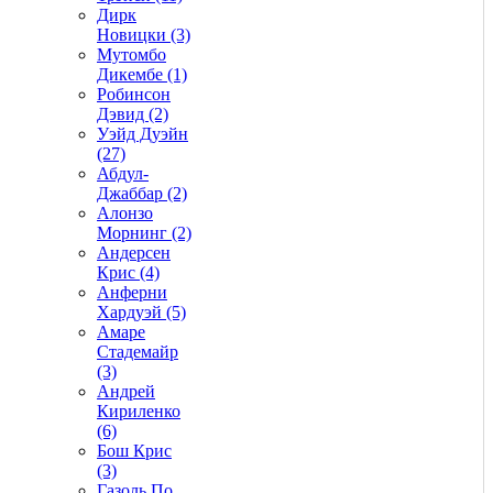
Дирк
Новицки (3)
Мутомбо
Дикембе (1)
Робинсон
Дэвид (2)
Уэйд Дуэйн
(27)
Абдул-
Джаббар (2)
Алонзо
Морнинг (2)
Андерсен
Крис (4)
Анферни
Xардуэй (5)
Амаре
Стадемайр
(3)
Андрей
Кириленко
(6)
Бош Крис
(3)
Газоль По