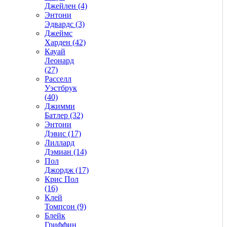
Джейлен (4)
Энтони
Эдвардс (3)
Джеймс
Харден (42)
Кауай
Леонард
(27)
Расселл
Уэстбрук
(40)
Джимми
Батлер (32)
Энтони
Дэвис (17)
Лиллард
Дэмиан (14)
Пол
Джордж (17)
Крис Пол
(16)
Клей
Томпсон (9)
Блейк
Гриффин