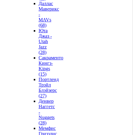
Даллас
Маверикс
-
MAVs
(68)
Юта
Джаз -
Utah
Jazz
(28)
Сакраменто
Кингз-
Kings
(15)
Портленд
Трэйл
Блэйзерс
(27)
Денвер
Наггетс
-
Nuggets
(28)
Мемфис
Гриззлис