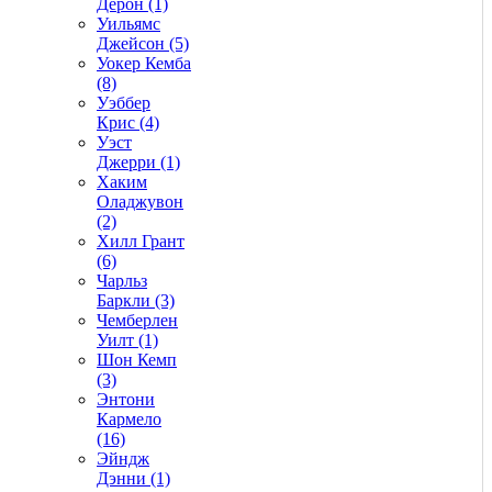
Дерон (1)
Уильямс
Джейсон (5)
Уокер Кемба
(8)
Уэббер
Крис (4)
Уэст
Джерри (1)
Хаким
Оладжувон
(2)
Хилл Грант
(6)
Чарльз
Баркли (3)
Чемберлен
Уилт (1)
Шон Кемп
(3)
Энтони
Кармело
(16)
Эйндж
Дэнни (1)