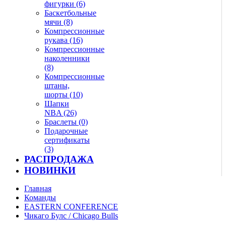
фигурки (6)
Баскетбольные
мячи (8)
Компрессионные
рукава (16)
Компрессионные
наколенники
(8)
Компрессионные
штаны,
шорты (10)
Шапки
NBA (26)
Браслеты (0)
Подарочные
сертификаты
(3)
РАСПРОДАЖА
НОВИНКИ
Главная
Команды
EASTERN CONFERENCE
Чикаго Булс / Chicago Bulls