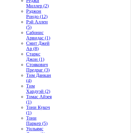
Реджи
Миллер (2)
Рэджон
Рондо (12)
Рэй Аллен
(5)
Сабонис
Арвидас (1)
Смит Джей
Ар (8)
Старкс
Джон (1)
Стоякович
Предраг (3)
Тим Данкан
(4)
Тим
Хардуэй (2)
Томас Айзея
(1)
Тони Кукоч
(1)
Тони
Паркер (5)
Уильямс