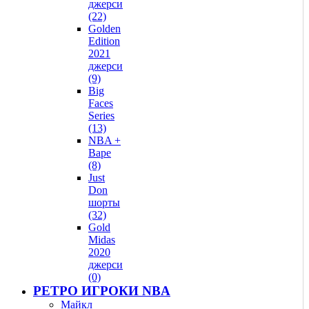
джерси
(22)
Golden
Edition
2021
джерси
(9)
Big
Faces
Series
(13)
NBA +
Bape
(8)
Just
Don
шорты
(32)
Gold
Midas
2020
джерси
(0)
РЕТРО ИГРОКИ NBA
Майкл