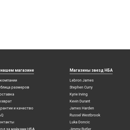
 нашем магазине
Магазины звезд НБА
 компании
Lebron James
аблица размеров
Stephen Curry
оставка
Kyrie Irving
озврат
Kevin Durant
арантии и качество
James Harden
AQ
Russel Westbrook
онтакты
Luka Doncic
ход за майками НБА
Jimmy Butler