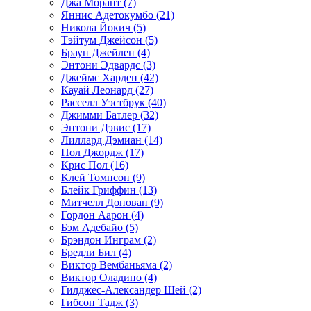
Джа Морант (7)
Яннис Адетокумбо (21)
Никола Йокич (5)
Тэйтум Джейсон (5)
Браун Джейлен (4)
Энтони Эдвардс (3)
Джеймс Харден (42)
Кауай Леонард (27)
Расселл Уэстбрук (40)
Джимми Батлер (32)
Энтони Дэвис (17)
Лиллард Дэмиан (14)
Пол Джордж (17)
Крис Пол (16)
Клей Томпсон (9)
Блейк Гриффин (13)
Митчелл Донован (9)
Гордон Аарон (4)
Бэм Адебайо (5)
Брэндон Инграм (2)
Бредли Бил (4)
Виктор Вембаньяма (2)
Виктор Оладипо (4)
Гилджес-Александер Шей (2)
Гибсон Тадж (3)