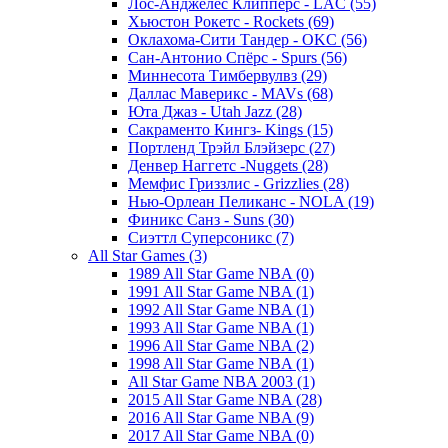
Лос-Анджелес Клипперс - LAC (55)
Хьюстон Рокетс - Rockets (69)
Оклахома-Сити Тандер - OKC (56)
Сан-Антонио Спёрс - Spurs (56)
Миннесота Тимбервулвз (29)
Даллас Маверикс - MAVs (68)
Юта Джаз - Utah Jazz (28)
Сакраменто Кингз- Kings (15)
Портленд Трэйл Блэйзерс (27)
Денвер Наггетс -Nuggets (28)
Мемфис Гриззлис - Grizzlies (28)
Нью-Орлеан Пеликанс - NOLA (19)
Финикс Санз - Suns (30)
Сиэттл Суперсоникс (7)
All Star Games (3)
1989 All Star Game NBA (0)
1991 All Star Game NBA (1)
1992 All Star Game NBA (1)
1993 All Star Game NBA (1)
1996 All Star Game NBA (2)
1998 All Star Game NBA (1)
All Star Game NBA 2003 (1)
2015 All Star Game NBA (28)
2016 All Star Game NBA (9)
2017 All Star Game NBA (0)