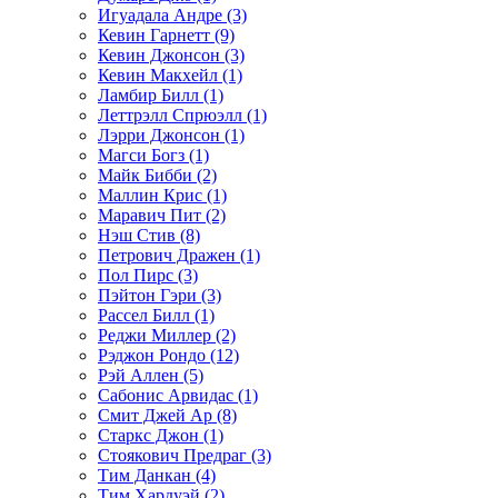
Игуадала Андре (3)
Кевин Гарнетт (9)
Кевин Джонсон (3)
Кевин Макхейл (1)
Ламбир Билл (1)
Леттрэлл Спрюэлл (1)
Лэрри Джонсон (1)
Магси Богз (1)
Майк Бибби (2)
Маллин Крис (1)
Маравич Пит (2)
Нэш Стив (8)
Петрович Дражен (1)
Пол Пирс (3)
Пэйтон Гэри (3)
Рассел Билл (1)
Реджи Миллер (2)
Рэджон Рондо (12)
Рэй Аллен (5)
Сабонис Арвидас (1)
Смит Джей Ар (8)
Старкс Джон (1)
Стоякович Предраг (3)
Тим Данкан (4)
Тим Хардуэй (2)