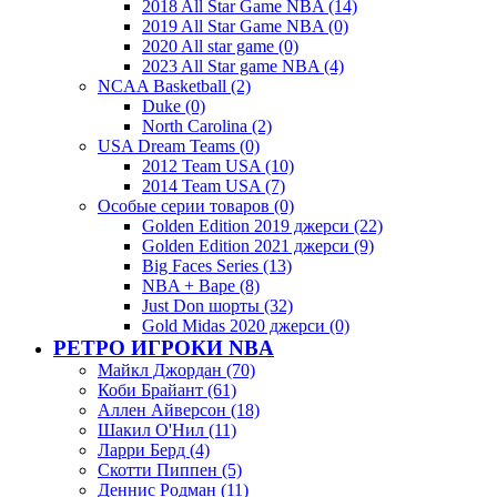
2018 All Star Game NBA (14)
2019 All Star Game NBA (0)
2020 All star game (0)
2023 All Star game NBA (4)
NCAA Basketball (2)
Duke (0)
North Carolina (2)
USA Dream Teams (0)
2012 Team USA (10)
2014 Team USA (7)
Особые серии товаров (0)
Golden Edition 2019 джерси (22)
Golden Edition 2021 джерси (9)
Big Faces Series (13)
NBA + Bape (8)
Just Don шорты (32)
Gold Midas 2020 джерси (0)
РЕТРО ИГРОКИ NBA
Майкл Джордан (70)
Коби Брайант (61)
Аллен Айверсон (18)
Шакил О'Нил (11)
Ларри Берд (4)
Скотти Пиппен (5)
Деннис Родман (11)