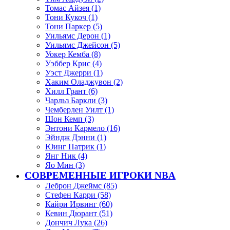
Томас Айзея (1)
Тони Кукоч (1)
Тони Паркер (5)
Уильямс Дерон (1)
Уильямс Джейсон (5)
Уокер Кемба (8)
Уэббер Крис (4)
Уэст Джерри (1)
Хаким Оладжувон (2)
Хилл Грант (6)
Чарльз Баркли (3)
Чемберлен Уилт (1)
Шон Кемп (3)
Энтони Кармело (16)
Эйндж Дэнни (1)
Юинг Патрик (1)
Янг Ник (4)
Яо Мин (3)
СОВРЕМЕННЫЕ ИГРОКИ NBA
Леброн Джеймс (85)
Стефен Карри (58)
Кайри Ирвинг (60)
Кевин Дюрант (51)
Дончич Лука (26)