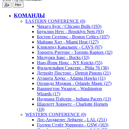
КОМАНДЫ
EASTERN CONFERENCE (0)
Чикаго Булс / Chicago Bulls (193)
Бруклин Нетс - Brooklyn Nets (93)
Бостон Селтикс - Boston Celtics (107)
Майами Хит - Miami Heat (127)
Кливленд Кавальерс - CAVS (97)
Торонто Рэпторс - Toronto Raptors (32)
Милуоки Бакс - Bucks (33)
Нью-Йорк Никс - NY Knicks (55)
Филадельфия Сиксерс - Phila 76 (36)
Детройт Пистонс - Detroit Pistons (21)
Атланта Хоукс - Atlanta Hawks (11)
Орландо Мэджик - Orlando Magic (27)
Вашингтон Уизардс - Washington
Wizards (17)
Индиана Пэйсерс - Indiana Pacers (13)
Шарлотт Хорнетс - Charlotte Hornets
(10)
WESTERN CONFERENCE (0)
Лос-Анджелес Лейкерс - LAL (251)
Голден Стэйт Уорриорз - GSW (163)