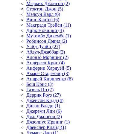
Мэджик Джонсон (2)
Стоктон Джон (5)
Мэлоун Карл (6)
Винс Картер (6)
Макгрэди Трэйси (11)
Дирк Новицки (3)
Мутомбо Дикембе (1)
Робинсон Дэвид (2)
Уэйд Дуэйн (27)
Абдул-Джаббар (2)
Алонзо Морнинг (2)
Андерсен Крис (4)
Анферни Xардуэй (5)
Амаре Стадемайр (3)
Андрей Кириленко (6)
Бош Крис (3)
Газоль По (7)
Деррик Роуз (27)
Джейсон Кидд (4)
Дивац Влади (1)
Джереми Лин (6)
Джо Джонсон (2)
Джюлиус Ирвинг (1)
Дрекслер Клайд (1)
Думарс Джо (1)