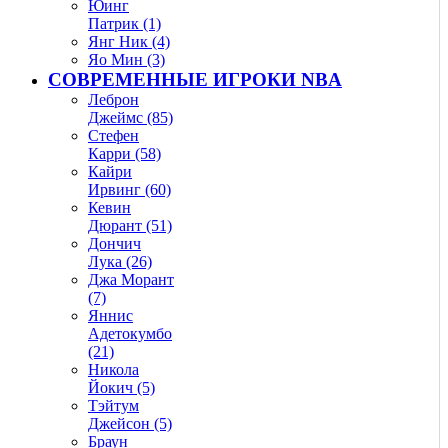
Юинг
Патрик (1)
Янг Ник (4)
Яо Мин (3)
СОВРЕМЕННЫЕ ИГРОКИ NBA
Леброн
Джеймс (85)
Стефен
Карри (58)
Кайри
Ирвинг (60)
Кевин
Дюрант (51)
Дончич
Лука (26)
Джа Морант
(7)
Яннис
Адетокумбо
(21)
Никола
Йокич (5)
Тэйтум
Джейсон (5)
Браун