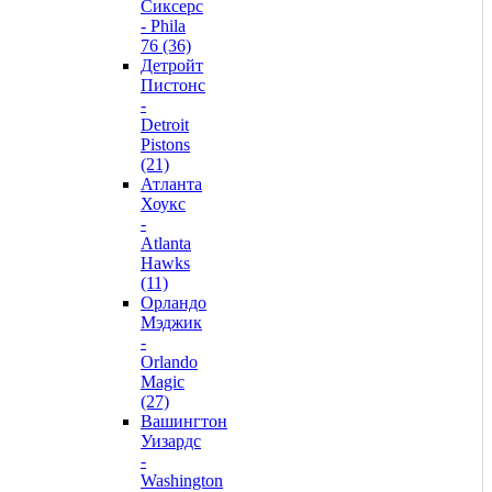
Сиксерс
- Phila
76 (36)
Детройт
Пистонс
-
Detroit
Pistons
(21)
Атланта
Хоукс
-
Atlanta
Hawks
(11)
Орландо
Мэджик
-
Orlando
Magic
(27)
Вашингтон
Уизардс
-
Washington