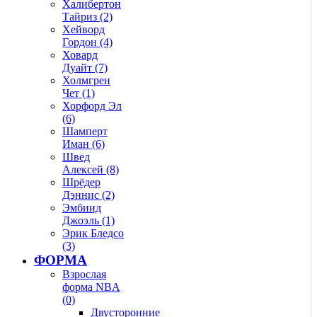
Халибертон
Тайриз (2)
Хейворд
Гордон (4)
Ховард
Дуайт (7)
Холмгрен
Чет (1)
Хорфорд Эл
(6)
Шамперт
Иман (6)
Швед
Алексей (8)
Шрёдер
Дэннис (2)
Эмбиид
Джоэль (1)
Эрик Бледсо
(3)
ФОРМА
Взрослая
форма NBA
(0)
Двусторонние