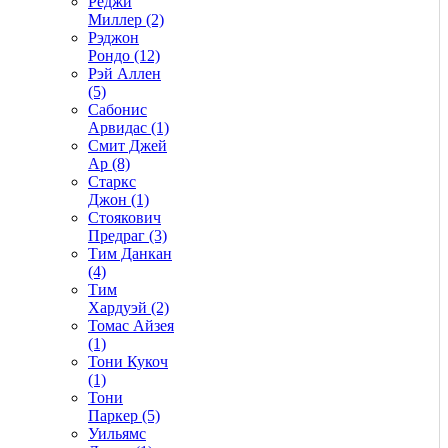
Реджи
Миллер (2)
Рэджон
Рондо (12)
Рэй Аллен
(5)
Сабонис
Арвидас (1)
Смит Джей
Ар (8)
Старкс
Джон (1)
Стоякович
Предраг (3)
Тим Данкан
(4)
Тим
Хардуэй (2)
Томас Айзея
(1)
Тони Кукоч
(1)
Тони
Паркер (5)
Уильямс