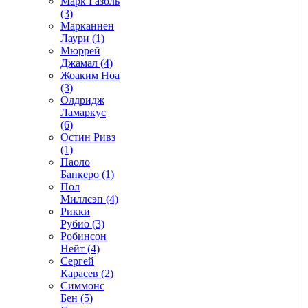
Марк Газоль
(3)
Марканнен
Лаури (1)
Мюррей
Джамал (4)
Жоаким Ноа
(3)
Олдридж
Ламаркус
(6)
Остин Ривз
(1)
Паоло
Банкеро (1)
Пол
Миллсэп (4)
Рикки
Рубио (3)
Робинсон
Нейт (4)
Сергей
Карасев (2)
Симмонс
Бен (5)