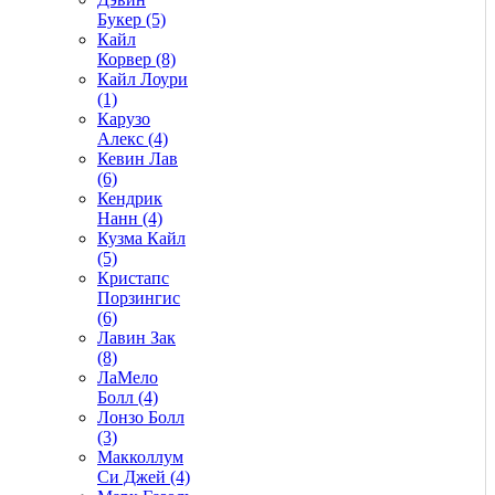
Букер (5)
Кайл
Корвер (8)
Кайл Лоури
(1)
Карузо
Алекс (4)
Кевин Лав
(6)
Кендрик
Нанн (4)
Кузма Кайл
(5)
Кристапс
Порзингис
(6)
Лавин Зак
(8)
ЛаМело
Болл (4)
Лонзо Болл
(3)
Макколлум
Си Джей (4)