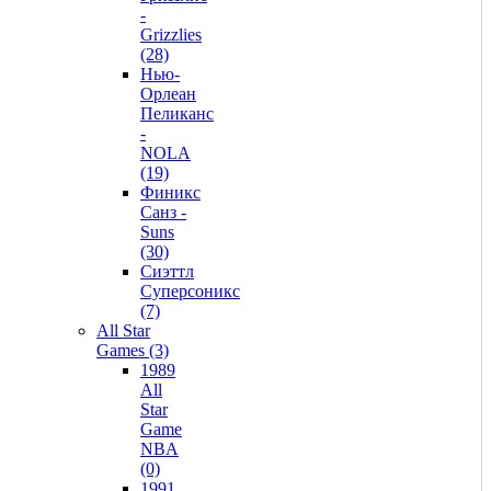
-
Grizzlies
(28)
Нью-
Орлеан
Пеликанс
-
NOLA
(19)
Финикс
Санз -
Suns
(30)
Сиэттл
Суперсоникс
(7)
All Star
Games (3)
1989
All
Star
Game
NBA
(0)
1991