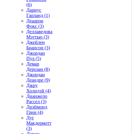
(6)
Дариус
Гарланд (1)
Деаарон
Фокс (3)
Деллаведова
Мэттью (3)
Джейлен
Брансон (3)
Джордан
Пул (5)
Демар
Дерозан (8)
Джордан
Деандре (9)
Джру
Холидэй (4)
Дианжело
Рассел (3)
Дрэймонд
Грин (4)
Дуг
Макдермотт
(3)
Дэвин