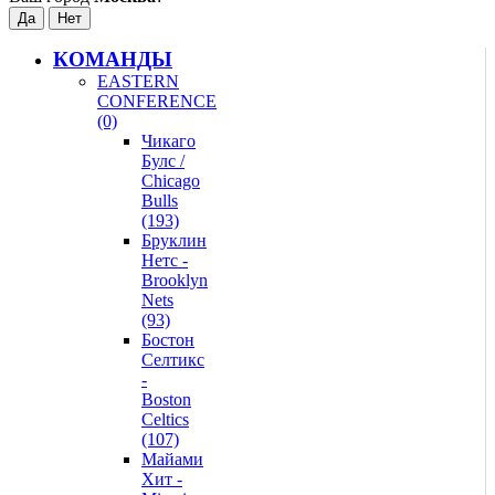
КОМАНДЫ
EASTERN
CONFERENCE
(0)
Чикаго
Булс /
Chicago
Bulls
(193)
Бруклин
Нетс -
Brooklyn
Nets
(93)
Бостон
Селтикс
-
Boston
Celtics
(107)
Майами
Хит -