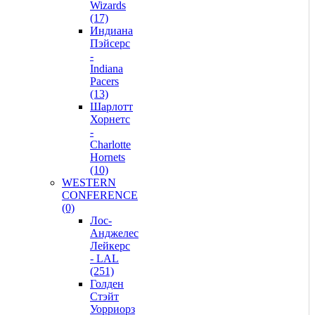
Wizards
(17)
Индиана
Пэйсерс
-
Indiana
Pacers
(13)
Шарлотт
Хорнетс
-
Charlotte
Hornets
(10)
WESTERN
CONFERENCE
(0)
Лос-
Анджелес
Лейкерс
- LAL
(251)
Голден
Стэйт
Уорриорз