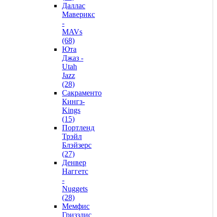
Даллас
Маверикс
-
MAVs
(68)
Юта
Джаз -
Utah
Jazz
(28)
Сакраменто
Кингз-
Kings
(15)
Портленд
Трэйл
Блэйзерс
(27)
Денвер
Наггетс
-
Nuggets
(28)
Мемфис
Гриззлис