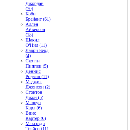
Джордан
(70)
Коби
Брайант (61)
Аллен
Айверсон
(18)
Шакил
О'Нил (11)
Ларри Берд
(4)
Скотти
Пиппен (5)
Деннис
Родман (11)
Мэджик
Джонсон (2)
Стоктон
Джон (5)
Мэлоун
Карл (6)
Винс
Картер (6)
Макгрэди
Трэйси (11)