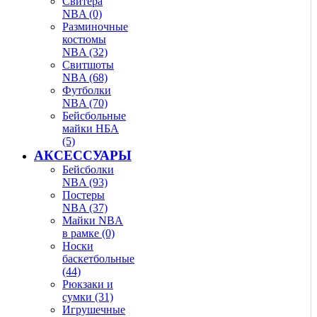
Свитера
NBA (0)
Разминочные
костюмы
NBA (32)
Свитшоты
NBA (68)
Футболки
NBA (70)
Бейсбольные
майки НБА
(5)
АКСЕССУАРЫ
Бейсболки
NBA (93)
Постеры
NBA (37)
Майки NBA
в рамке (0)
Носки
баскетбольные
(44)
Рюкзаки и
сумки (31)
Игрушечные