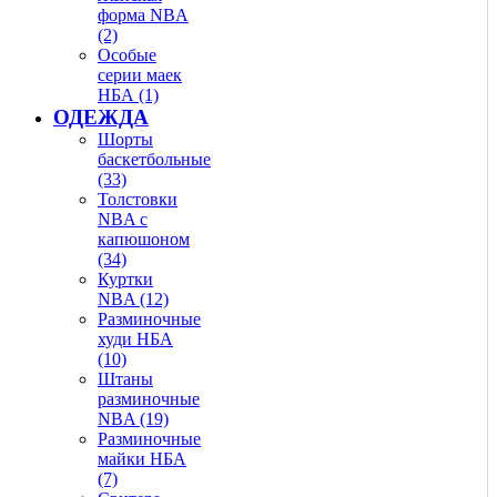
форма NBA
(2)
Особые
серии маек
НБА (1)
ОДЕЖДА
Шорты
баскетбольные
(33)
Толстовки
NBA с
капюшоном
(34)
Куртки
NBA (12)
Разминочные
худи НБА
(10)
Штаны
разминочные
NBA (19)
Разминочные
майки НБА
(7)