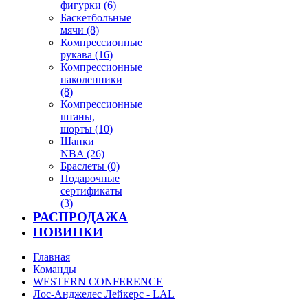
фигурки (6)
Баскетбольные
мячи (8)
Компрессионные
рукава (16)
Компрессионные
наколенники
(8)
Компрессионные
штаны,
шорты (10)
Шапки
NBA (26)
Браслеты (0)
Подарочные
сертификаты
(3)
РАСПРОДАЖА
НОВИНКИ
Главная
Команды
WESTERN CONFERENCE
Лос-Анджелес Лейкерс - LAL