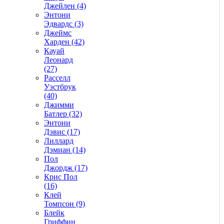
Джейлен (4)
Энтони
Эдвардс (3)
Джеймс
Харден (42)
Кауай
Леонард
(27)
Расселл
Уэстбрук
(40)
Джимми
Батлер (32)
Энтони
Дэвис (17)
Лиллард
Дэмиан (14)
Пол
Джордж (17)
Крис Пол
(16)
Клей
Томпсон (9)
Блейк
Гриффин