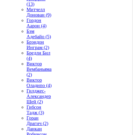
(13)
Митчелл
Донован (9)
Гордон
Аарон (4)
Бэм
Адебайо (5)
Брэндон
Инграм (2)
Бредли Бил
(4)
Виктор
Вембаньяма
(2)
Виктор
Оладипо (4)
Гилджес-
Александер
Шей (2)
Гибсон
Тадж (3)
Горан
Драгич (2)
Данкан
Робинсон