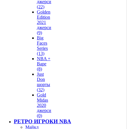
джерси
(22)
Golden
Edition
2021
джерси
(9)
Big
Faces
Series
(13)
NBA +
Bape
(8)
Just
Don
шорты
(32)
Gold
Midas
2020
джерси
(0)
РЕТРО ИГРОКИ NBA
Майкл