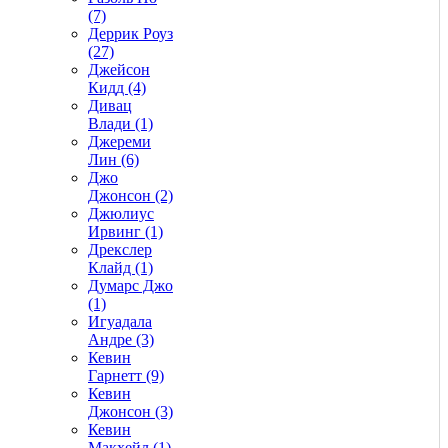
(7)
Деррик Роуз
(27)
Джейсон
Кидд (4)
Дивац
Влади (1)
Джереми
Лин (6)
Джо
Джонсон (2)
Джюлиус
Ирвинг (1)
Дрекслер
Клайд (1)
Думарс Джо
(1)
Игуадала
Андре (3)
Кевин
Гарнетт (9)
Кевин
Джонсон (3)
Кевин
Макхейл (1)