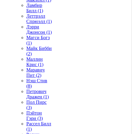
Ламбир
Билл (1)
Леттрэлл
Спрюэлл (1)
Лэрри
Джонсон (1)
Магси Богз
(1)
Майк Бибби
(2)
Маллин
Крис (1)
Маравич
Пит (2)
Нэш Стив
(8)
Петрович
Дражен (1)
Пол Пирс
(3)
Пэйтон
Гэри (3)
Рассел Билл
(1)