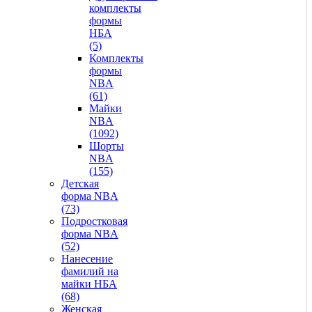
комплекты
формы
НБА
(5)
Комплекты
формы
NBA
(61)
Майки
NBA
(1092)
Шорты
NBA
(155)
Детская
форма NBA
(73)
Подростковая
форма NBA
(52)
Нанесение
фамилий на
майки НБА
(68)
Женская