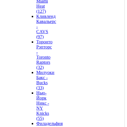
Miami
Heat
(127)
Кливленд
Кавальерс
-
CAVS
(97)
Торонто
Рэпторс
-
Toronto
Raptors
(32)
Милуоки
Бакс -
Bucks
(33)
Нью-
Йорк
Никс -
NY
Knicks
(55)
Филадельфия