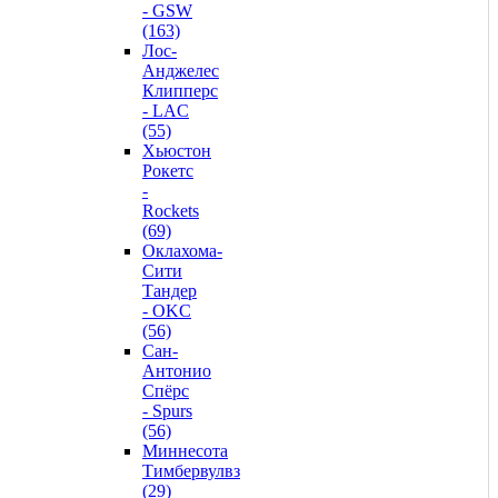
- GSW
(163)
Лос-
Анджелес
Клипперс
- LAC
(55)
Хьюстон
Рокетс
-
Rockets
(69)
Оклахома-
Сити
Тандер
- OKC
(56)
Сан-
Антонио
Спёрс
- Spurs
(56)
Миннесота
Тимбервулвз
(29)