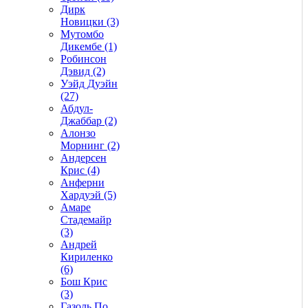
Дирк
Новицки (3)
Мутомбо
Дикембе (1)
Робинсон
Дэвид (2)
Уэйд Дуэйн
(27)
Абдул-
Джаббар (2)
Алонзо
Морнинг (2)
Андерсен
Крис (4)
Анферни
Xардуэй (5)
Амаре
Стадемайр
(3)
Андрей
Кириленко
(6)
Бош Крис
(3)
Газоль По