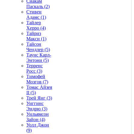
Сиакам
Паскаль (2)
Стивен
Адамс (1)
Тайлер
Херро (4)
Тайриз
Макси (1)
Тайсон
Чендлер (5)
Таунс Карл-
Энтони (5)
Терренс
Росс (3)
Тимофей
Мозгов (7)
Томас Айзея
II (5)
Трей Янг (3)
Уиггинс
Эндрю (3)
Уильямсон
Зайон (4)
Уолл Джон
(9)