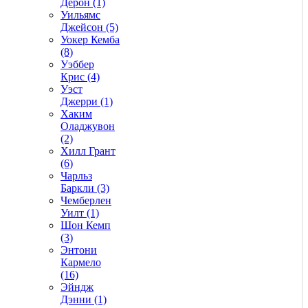
Дерон (1)
Уильямс
Джейсон (5)
Уокер Кемба
(8)
Уэббер
Крис (4)
Уэст
Джерри (1)
Хаким
Оладжувон
(2)
Хилл Грант
(6)
Чарльз
Баркли (3)
Чемберлен
Уилт (1)
Шон Кемп
(3)
Энтони
Кармело
(16)
Эйндж
Дэнни (1)