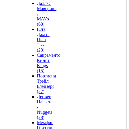
Даллас
Маверикс
-
MAVs
(68)
Юта
Джаз -
Utah
Jazz
(28)
Сакраменто
Кингз-
Kings
(15)
Портленд
Трэйл
Блэйзерс
(27)
Денвер
Наггетс
-
Nuggets
(28)
Мемфис
Гриззлис