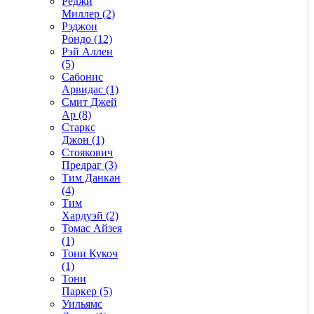
Реджи
Миллер (2)
Рэджон
Рондо (12)
Рэй Аллен
(5)
Сабонис
Арвидас (1)
Смит Джей
Ар (8)
Старкс
Джон (1)
Стоякович
Предраг (3)
Тим Данкан
(4)
Тим
Хардуэй (2)
Томас Айзея
(1)
Тони Кукоч
(1)
Тони
Паркер (5)
Уильямс