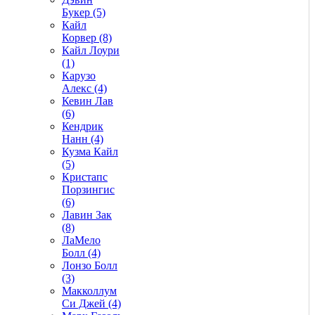
Букер (5)
Кайл
Корвер (8)
Кайл Лоури
(1)
Карузо
Алекс (4)
Кевин Лав
(6)
Кендрик
Нанн (4)
Кузма Кайл
(5)
Кристапс
Порзингис
(6)
Лавин Зак
(8)
ЛаМело
Болл (4)
Лонзо Болл
(3)
Макколлум
Си Джей (4)