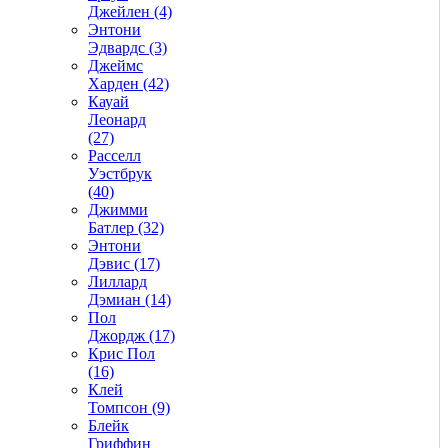
Джейлен (4)
Энтони
Эдвардс (3)
Джеймс
Харден (42)
Кауай
Леонард
(27)
Расселл
Уэстбрук
(40)
Джимми
Батлер (32)
Энтони
Дэвис (17)
Лиллард
Дэмиан (14)
Пол
Джордж (17)
Крис Пол
(16)
Клей
Томпсон (9)
Блейк
Гриффин