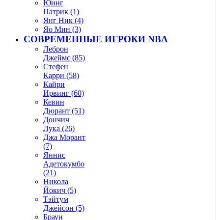
Юинг
Патрик (1)
Янг Ник (4)
Яо Мин (3)
СОВРЕМЕННЫЕ ИГРОКИ NBA
Леброн
Джеймс (85)
Стефен
Карри (58)
Кайри
Ирвинг (60)
Кевин
Дюрант (51)
Дончич
Лука (26)
Джа Морант
(7)
Яннис
Адетокумбо
(21)
Никола
Йокич (5)
Тэйтум
Джейсон (5)
Браун