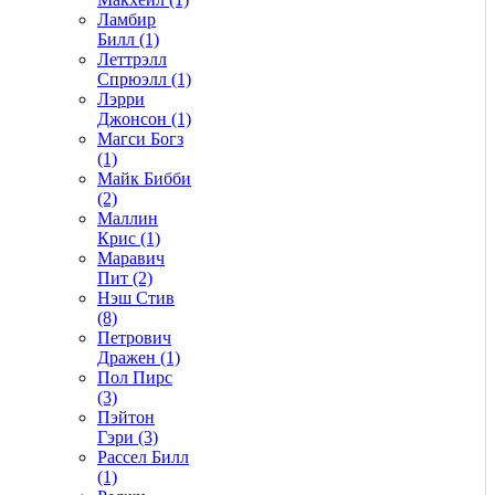
Ламбир
Билл (1)
Леттрэлл
Спрюэлл (1)
Лэрри
Джонсон (1)
Магси Богз
(1)
Майк Бибби
(2)
Маллин
Крис (1)
Маравич
Пит (2)
Нэш Стив
(8)
Петрович
Дражен (1)
Пол Пирс
(3)
Пэйтон
Гэри (3)
Рассел Билл
(1)