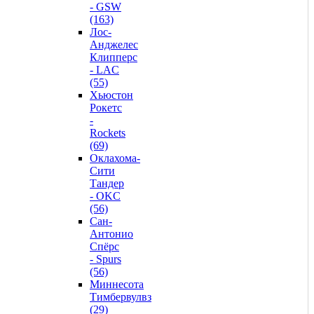
- GSW
(163)
Лос-
Анджелес
Клипперс
- LAC
(55)
Хьюстон
Рокетс
-
Rockets
(69)
Оклахома-
Сити
Тандер
- OKC
(56)
Сан-
Антонио
Спёрс
- Spurs
(56)
Миннесота
Тимбервулвз
(29)