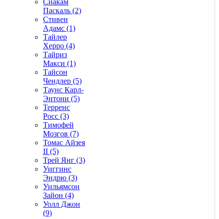
Сиакам
Паскаль (2)
Стивен
Адамс (1)
Тайлер
Херро (4)
Тайриз
Макси (1)
Тайсон
Чендлер (5)
Таунс Карл-
Энтони (5)
Терренс
Росс (3)
Тимофей
Мозгов (7)
Томас Айзея
II (5)
Трей Янг (3)
Уиггинс
Эндрю (3)
Уильямсон
Зайон (4)
Уолл Джон
(9)