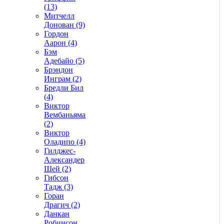
(13)
Митчелл
Донован (9)
Гордон
Аарон (4)
Бэм
Адебайо (5)
Брэндон
Инграм (2)
Бредли Бил
(4)
Виктор
Вембаньяма
(2)
Виктор
Оладипо (4)
Гилджес-
Александер
Шей (2)
Гибсон
Тадж (3)
Горан
Драгич (2)
Данкан
Робинсон