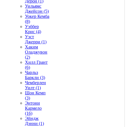
Дерон (1)
Уильямс
Джейсон (5)
Уокер Кемба
(8)
Уэббер
Крис (4)
Уэст
Джерри (1)
Хаким
Оладжувон
(2)
Хилл Грант
(6)
Чарльз
Баркли (3)
Чемберлен
Уилт (1)
Шон Кемп
(3)
Энтони
Кармело
(16)
Эйндж
Дэнни (1)