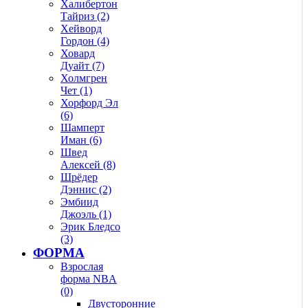
Халибертон
Тайриз (2)
Хейворд
Гордон (4)
Ховард
Дуайт (7)
Холмгрен
Чет (1)
Хорфорд Эл
(6)
Шамперт
Иман (6)
Швед
Алексей (8)
Шрёдер
Дэннис (2)
Эмбиид
Джоэль (1)
Эрик Бледсо
(3)
ФОРМА
Взрослая
форма NBA
(0)
Двусторонние