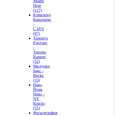
Miami
Heat
(127)
Кливленд
Кавальерс
-
CAVS
(97)
Торонто
Рэпторс
-
Toronto
Raptors
(32)
Милуоки
Бакс -
Bucks
(33)
Нью-
Йорк
Никс -
NY
Knicks
(55)
Филадельфия