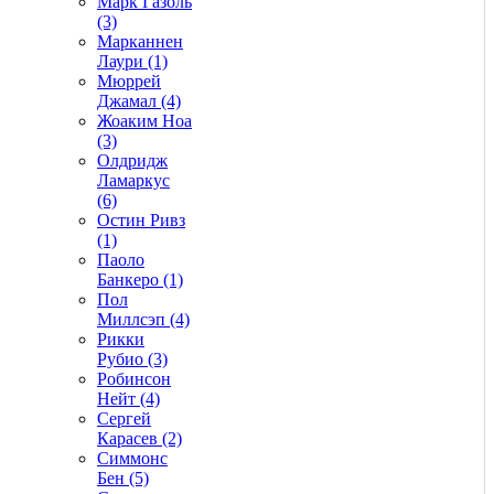
Марк Газоль
(3)
Марканнен
Лаури (1)
Мюррей
Джамал (4)
Жоаким Ноа
(3)
Олдридж
Ламаркус
(6)
Остин Ривз
(1)
Паоло
Банкеро (1)
Пол
Миллсэп (4)
Рикки
Рубио (3)
Робинсон
Нейт (4)
Сергей
Карасев (2)
Симмонс
Бен (5)