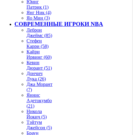
Юинг
Патрик (1)
Янг Ник (4)
Яо Мин (3)
СОВРЕМЕННЫЕ ИГРОКИ NBA
Леброн
Джеймс (85)
Стефен
Карри (58)
Кайри
Ирвинг (60)
Кевин
Дюрант (51)
Дончич
Лука (26)
Джа Морант
(7)
Яннис
Адетокумбо
(21)
Никола
Йокич (5)
Тэйтум
Джейсон (5)
Браун