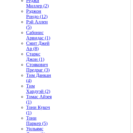
Реджи
Миллер (2)
Рэджон
Рондо (12)
Рэй Аллен
(5)
Сабонис
Арвидас (1)
Смит Джей
Ар (8)
Старкс
Джон (1)
Стоякович
Предраг (3)
Тим Данкан
(4)
Тим
Хардуэй (2)
Томас Айзея
(1)
Тони Кукоч
(1)
Тони
Паркер (5)
Уильямс