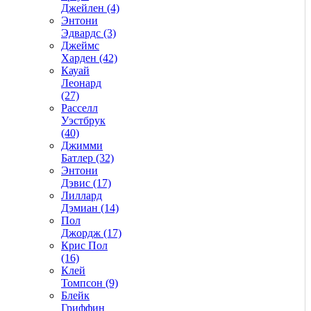
Джейлен (4)
Энтони
Эдвардс (3)
Джеймс
Харден (42)
Кауай
Леонард
(27)
Расселл
Уэстбрук
(40)
Джимми
Батлер (32)
Энтони
Дэвис (17)
Лиллард
Дэмиан (14)
Пол
Джордж (17)
Крис Пол
(16)
Клей
Томпсон (9)
Блейк
Гриффин