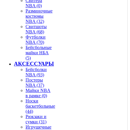
Свитера
NBA (0)
Разминочные
костюмы
NBA (32)
Свитшоты
NBA (68)
Футболки
NBA (70)
Бейсбольные
майки НБА
(5)
АКСЕССУАРЫ
Бейсболки
NBA (93)
Постеры
NBA (37)
Майки NBA
в рамке (0)
Носки
баскетбольные
(44)
Рюкзаки и
сумки (31)
Игрушечные