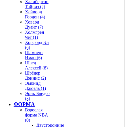
Халибертон
Тайриз (2)
Хейворд
Гордон (4)
Ховард
Дуайт (7)
Холмгрен
Чет (1)
Хорфорд Эл
(6)
Шамперт
Иман (6)
Швед
Алексей (8)
Шрёдер
Дэннис (2)
Эмбиид
Джоэль (1)
Эрик Бледсо
(3)
ФОРМА
Взрослая
форма NBA
(0)
Двусторонние