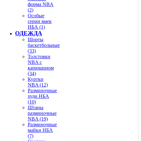
форма NBA
(2)
Особые
серии маек
НБА (1)
ОДЕЖДА
Шорты
баскетбольные
(33)
Толстовки
NBA с
капюшоном
(34)
Куртки
NBA (12)
Разминочные
худи НБА
(10)
Штаны
разминочные
NBA (19)
Разминочные
майки НБА
(7)