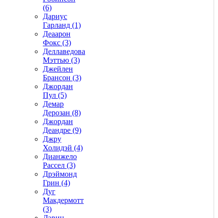
(6)
Дариус
Гарланд (1)
Деаарон
Фокс (3)
Деллаведова
Мэттью (3)
Джейлен
Брансон (3)
Джордан
Пул (5)
Демар
Дерозан (8)
Джордан
Деандре (9)
Джру
Холидэй (4)
Дианжело
Рассел (3)
Дрэймонд
Грин (4)
Дуг
Макдермотт
(3)
Дэвин