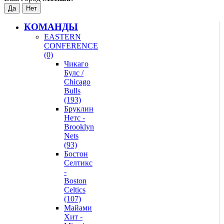
КОМАНДЫ
EASTERN
CONFERENCE
(0)
Чикаго
Булс /
Chicago
Bulls
(193)
Бруклин
Нетс -
Brooklyn
Nets
(93)
Бостон
Селтикс
-
Boston
Celtics
(107)
Майами
Хит -