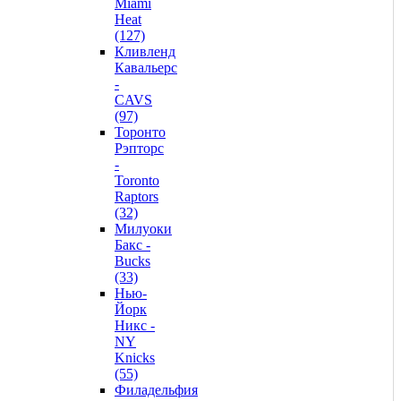
Miami
Heat
(127)
Кливленд
Кавальерс
-
CAVS
(97)
Торонто
Рэпторс
-
Toronto
Raptors
(32)
Милуоки
Бакс -
Bucks
(33)
Нью-
Йорк
Никс -
NY
Knicks
(55)
Филадельфия