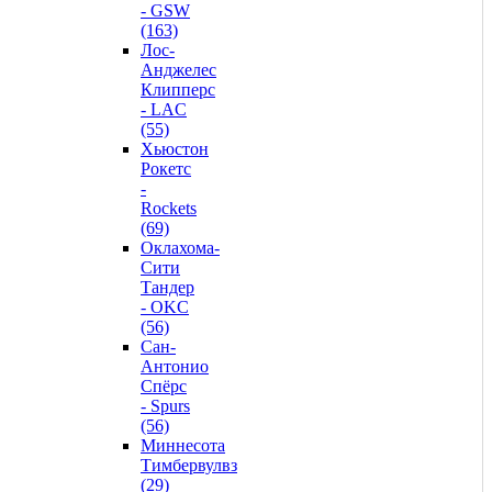
- GSW
(163)
Лос-
Анджелес
Клипперс
- LAC
(55)
Хьюстон
Рокетс
-
Rockets
(69)
Оклахома-
Сити
Тандер
- OKC
(56)
Сан-
Антонио
Спёрс
- Spurs
(56)
Миннесота
Тимбервулвз
(29)