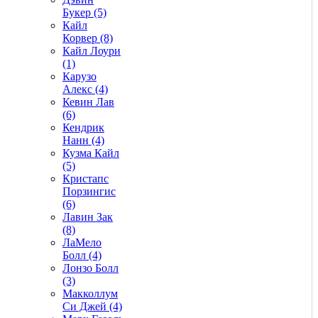
Букер (5)
Кайл
Корвер (8)
Кайл Лоури
(1)
Карузо
Алекс (4)
Кевин Лав
(6)
Кендрик
Нанн (4)
Кузма Кайл
(5)
Кристапс
Порзингис
(6)
Лавин Зак
(8)
ЛаМело
Болл (4)
Лонзо Болл
(3)
Макколлум
Си Джей (4)