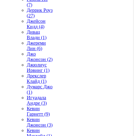
(7)
Деррик Роуз
(27)
Джейсон
Кидд (4)
Дивац
Влади (1)
Джереми
Лин (6)
Джо
Джонсон (2)
Джюлиус
Ирвинг (1)
Дрекслер
Клайд (1)
Думарс Джо
(1)
Игуадала
Андре (3)
Кевин
Гарнетт (9)
Кевин
Джонсон (3)
Кевин
Макхейл (1)