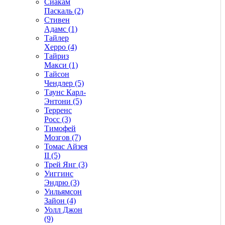
Сиакам
Паскаль (2)
Стивен
Адамс (1)
Тайлер
Херро (4)
Тайриз
Макси (1)
Тайсон
Чендлер (5)
Таунс Карл-
Энтони (5)
Терренс
Росс (3)
Тимофей
Мозгов (7)
Томас Айзея
II (5)
Трей Янг (3)
Уиггинс
Эндрю (3)
Уильямсон
Зайон (4)
Уолл Джон
(9)