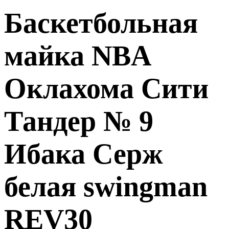
Баскетбольная
майка NBA
Оклахома Сити
Тандер № 9
Ибака Серж
белая swingman
REV30