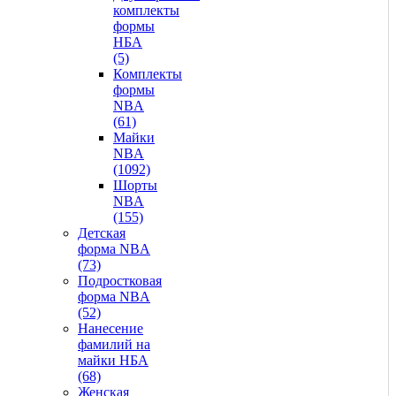
комплекты
формы
НБА
(5)
Комплекты
формы
NBA
(61)
Майки
NBA
(1092)
Шорты
NBA
(155)
Детская
форма NBA
(73)
Подростковая
форма NBA
(52)
Нанесение
фамилий на
майки НБА
(68)
Женская