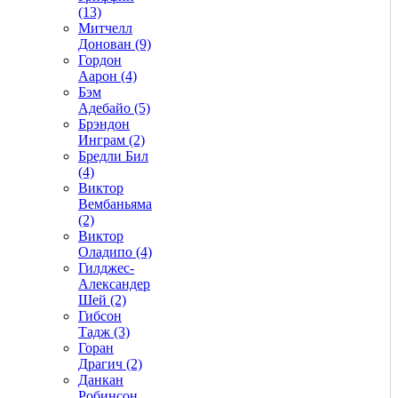
(13)
Митчелл
Донован (9)
Гордон
Аарон (4)
Бэм
Адебайо (5)
Брэндон
Инграм (2)
Бредли Бил
(4)
Виктор
Вембаньяма
(2)
Виктор
Оладипо (4)
Гилджес-
Александер
Шей (2)
Гибсон
Тадж (3)
Горан
Драгич (2)
Данкан
Робинсон