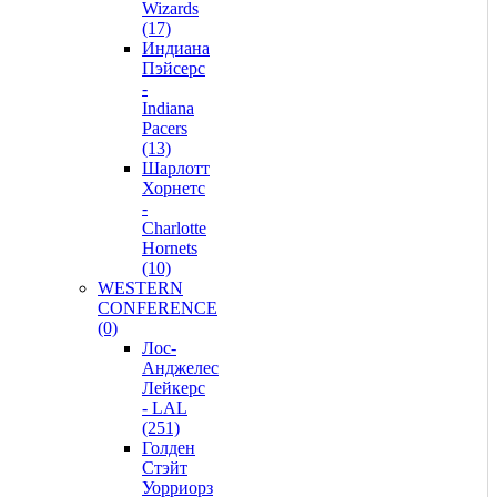
Wizards
(17)
Индиана
Пэйсерс
-
Indiana
Pacers
(13)
Шарлотт
Хорнетс
-
Charlotte
Hornets
(10)
WESTERN
CONFERENCE
(0)
Лос-
Анджелес
Лейкерс
- LAL
(251)
Голден
Стэйт
Уорриорз