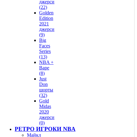
джерси
(22)
Golden
Edition
2021
джерси
(9)
Big
Faces
Series
(13)
NBA +
Bape
(8)
Just
Don
шорты
(32)
Gold
Midas
2020
джерси
(0)
РЕТРО ИГРОКИ NBA
Майкл