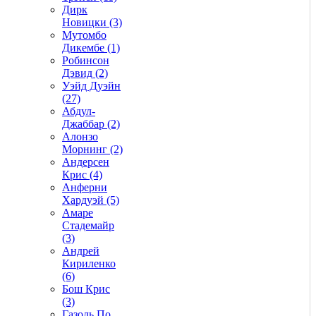
Дирк
Новицки (3)
Мутомбо
Дикембе (1)
Робинсон
Дэвид (2)
Уэйд Дуэйн
(27)
Абдул-
Джаббар (2)
Алонзо
Морнинг (2)
Андерсен
Крис (4)
Анферни
Xардуэй (5)
Амаре
Стадемайр
(3)
Андрей
Кириленко
(6)
Бош Крис
(3)
Газоль По