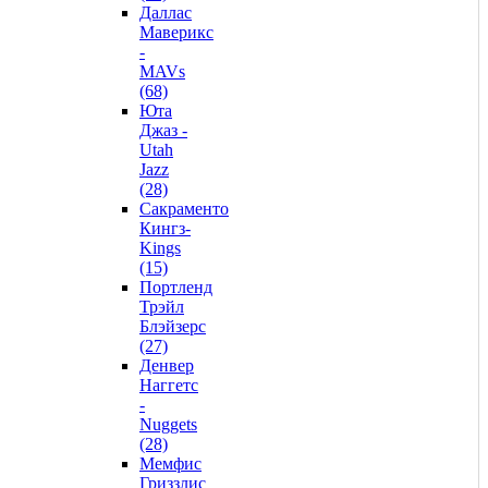
Даллас
Маверикс
-
MAVs
(68)
Юта
Джаз -
Utah
Jazz
(28)
Сакраменто
Кингз-
Kings
(15)
Портленд
Трэйл
Блэйзерс
(27)
Денвер
Наггетс
-
Nuggets
(28)
Мемфис
Гриззлис