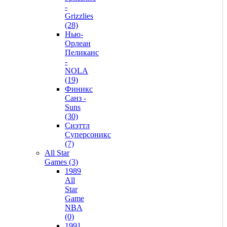
-
Grizzlies
(28)
Нью-
Орлеан
Пеликанс
-
NOLA
(19)
Финикс
Санз -
Suns
(30)
Сиэттл
Суперсоникс
(7)
All Star
Games (3)
1989
All
Star
Game
NBA
(0)
1991