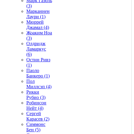
Марк Газоль
(3)
Марканнен
Лаури (1)
Мюррей
Джамал (4)
Жоаким Ноа
(3)
Олдридж
Ламаркус
(6)
Остин Ривз
(1)
Паоло
Банкеро (1)
Пол
Миллсэп (4)
Рикки
Рубио (3)
Робинсон
Нейт (4)
Сергей
Карасев (2)
Симмонс
Бен (5)