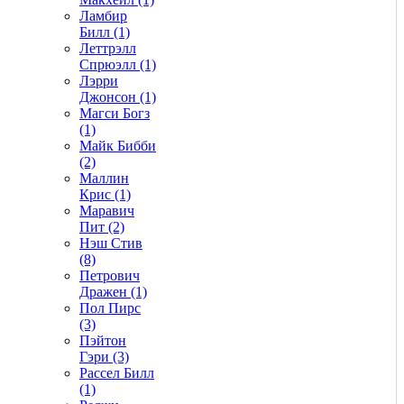
Ламбир
Билл (1)
Леттрэлл
Спрюэлл (1)
Лэрри
Джонсон (1)
Магси Богз
(1)
Майк Бибби
(2)
Маллин
Крис (1)
Маравич
Пит (2)
Нэш Стив
(8)
Петрович
Дражен (1)
Пол Пирс
(3)
Пэйтон
Гэри (3)
Рассел Билл
(1)