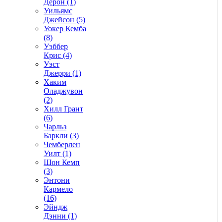
Дерон (1)
Уильямс
Джейсон (5)
Уокер Кемба
(8)
Уэббер
Крис (4)
Уэст
Джерри (1)
Хаким
Оладжувон
(2)
Хилл Грант
(6)
Чарльз
Баркли (3)
Чемберлен
Уилт (1)
Шон Кемп
(3)
Энтони
Кармело
(16)
Эйндж
Дэнни (1)