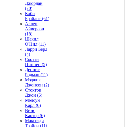
Джордан
(70)
Коби
Брайант (61)
Аллен
Айверсон
(18)
Шакил
О'Нил (11)
Ларри Берд
(4)
Скотти
Пиппен (5)
Деннис
Родман (11)
Мэджик
Джонсон (2)
Стоктон
Джон (5)
Мэлоун
Карл (6)
Винс
Картер (6)
Макгрэди
Трэйси (11)