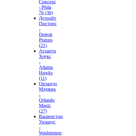
Сиксерс
- Phila
76 (36)
Детройт
Пистонс
-
Detroit
Pistons
(21)
Атланта
Хоукс
-
Atlanta
Hawks
(11)
Орландо
Мэджик
-
Orlando
Magic
(27)
Вашингтон
Уизардс
-
Washington