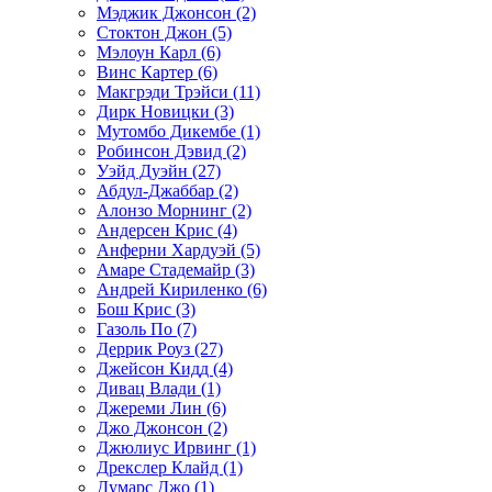
Мэджик Джонсон (2)
Стоктон Джон (5)
Мэлоун Карл (6)
Винс Картер (6)
Макгрэди Трэйси (11)
Дирк Новицки (3)
Мутомбо Дикембе (1)
Робинсон Дэвид (2)
Уэйд Дуэйн (27)
Абдул-Джаббар (2)
Алонзо Морнинг (2)
Андерсен Крис (4)
Анферни Xардуэй (5)
Амаре Стадемайр (3)
Андрей Кириленко (6)
Бош Крис (3)
Газоль По (7)
Деррик Роуз (27)
Джейсон Кидд (4)
Дивац Влади (1)
Джереми Лин (6)
Джо Джонсон (2)
Джюлиус Ирвинг (1)
Дрекслер Клайд (1)
Думарс Джо (1)