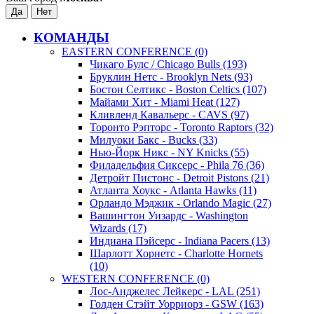
КОМАНДЫ
EASTERN CONFERENCE (0)
Чикаго Булс / Chicago Bulls (193)
Бруклин Нетс - Brooklyn Nets (93)
Бостон Селтикс - Boston Celtics (107)
Майами Хит - Miami Heat (127)
Кливленд Кавальерс - CAVS (97)
Торонто Рэпторс - Toronto Raptors (32)
Милуоки Бакс - Bucks (33)
Нью-Йорк Никс - NY Knicks (55)
Филадельфия Сиксерс - Phila 76 (36)
Детройт Пистонс - Detroit Pistons (21)
Атланта Хоукс - Atlanta Hawks (11)
Орландо Мэджик - Orlando Magic (27)
Вашингтон Уизардс - Washington
Wizards (17)
Индиана Пэйсерс - Indiana Pacers (13)
Шарлотт Хорнетс - Charlotte Hornets
(10)
WESTERN CONFERENCE (0)
Лос-Анджелес Лейкерс - LAL (251)
Голден Стэйт Уорриорз - GSW (163)