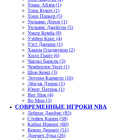
Томас Айзея (1)
Тони Кукоч (1)
Тони Паркер (5)
Уильямс Дерон (1)
Уильямс Джейсон (5)
Уокер Кемба (8)
Уэббер Крис (4)
Уэст Джерри (1)
Хаким Оладжувон (2)
Хилл Грант (6)
Чарльз Баркли (3)
Чемберлен Уилт (1)
Шон Кемп (3)
Энтони Кармело (16)
Эйндж Дэнни (1)
Юинг Патрик (1)
Янг Ник (4)
Яо Мин (3)
СОВРЕМЕННЫЕ ИГРОКИ NBA
Леброн Джеймс (85)
Стефен Карри (58)
Кайри Ирвинг (60)
Кевин Дюрант (51)
Дончич Лука (26)