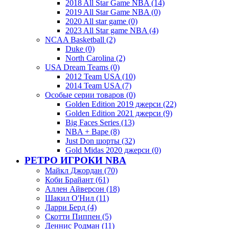
2018 All Star Game NBA (14)
2019 All Star Game NBA (0)
2020 All star game (0)
2023 All Star game NBA (4)
NCAA Basketball (2)
Duke (0)
North Carolina (2)
USA Dream Teams (0)
2012 Team USA (10)
2014 Team USA (7)
Особые серии товаров (0)
Golden Edition 2019 джерси (22)
Golden Edition 2021 джерси (9)
Big Faces Series (13)
NBA + Bape (8)
Just Don шорты (32)
Gold Midas 2020 джерси (0)
РЕТРО ИГРОКИ NBA
Майкл Джордан (70)
Коби Брайант (61)
Аллен Айверсон (18)
Шакил О'Нил (11)
Ларри Берд (4)
Скотти Пиппен (5)
Деннис Родман (11)