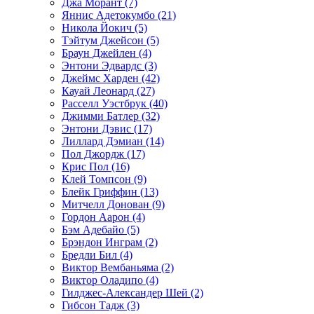
Джа Морант (7)
Яннис Адетокумбо (21)
Никола Йокич (5)
Тэйтум Джейсон (5)
Браун Джейлен (4)
Энтони Эдвардс (3)
Джеймс Харден (42)
Кауай Леонард (27)
Расселл Уэстбрук (40)
Джимми Батлер (32)
Энтони Дэвис (17)
Лиллард Дэмиан (14)
Пол Джордж (17)
Крис Пол (16)
Клей Томпсон (9)
Блейк Гриффин (13)
Митчелл Донован (9)
Гордон Аарон (4)
Бэм Адебайо (5)
Брэндон Инграм (2)
Бредли Бил (4)
Виктор Вембаньяма (2)
Виктор Оладипо (4)
Гилджес-Александер Шей (2)
Гибсон Тадж (3)