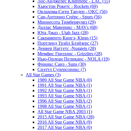
Лос-Анджелес Клипперс - LAC (55)
Хьюстон Рокетс - Rockets (69)
Оклахома-Сити Тандер - OKC (56)
Сан-Антонио Спёрс - Spurs (56)
Миннесота Тимбервулвз (29)
Даллас Маверикс - MAVs (68)
Юта Джаз - Utah Jazz (28)
Сакраменто Кингз- Kings (15)
Портленд Трэйл Блэйзерс (27)
Денвер Наггетс -Nuggets (28)
Мемфис Гриззлис - Grizzlies (28)
Нью-Орлеан Пеликанс - NOLA (19)
Финикс Санз - Suns (30)
Сиэттл Суперсоникс (7)
All Star Games (3)
1989 All Star Game NBA (0)
1991 All Star Game NBA (1)
1992 All Star Game NBA (1)
1993 All Star Game NBA (1)
1996 All Star Game NBA (2)
1998 All Star Game NBA (1)
All Star Game NBA 2003 (1)
2015 All Star Game NBA (28)
2016 All Star Game NBA (9)
2017 All Star Game NBA (0)