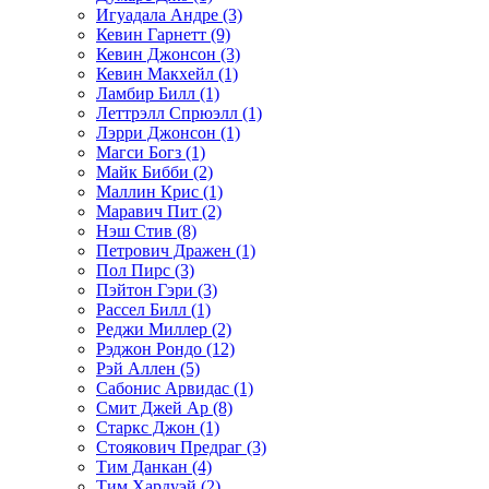
Игуадала Андре (3)
Кевин Гарнетт (9)
Кевин Джонсон (3)
Кевин Макхейл (1)
Ламбир Билл (1)
Леттрэлл Спрюэлл (1)
Лэрри Джонсон (1)
Магси Богз (1)
Майк Бибби (2)
Маллин Крис (1)
Маравич Пит (2)
Нэш Стив (8)
Петрович Дражен (1)
Пол Пирс (3)
Пэйтон Гэри (3)
Рассел Билл (1)
Реджи Миллер (2)
Рэджон Рондо (12)
Рэй Аллен (5)
Сабонис Арвидас (1)
Смит Джей Ар (8)
Старкс Джон (1)
Стоякович Предраг (3)
Тим Данкан (4)
Тим Хардуэй (2)