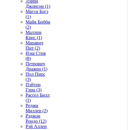
Лэрри
Джонсон (1)
Магси Богз
(1)
Майк Бибби
(2)
Маллин
Крис (1)
Маравич
Пит (2)
Нэш Стив
(8)
Петрович
Дражен (1)
Пол Пирс
(3)
Пэйтон
Гэри (3)
Рассел Билл
(1)
Реджи
Миллер (2)
Рэджон
Рондо (12)
Рэй Аллен