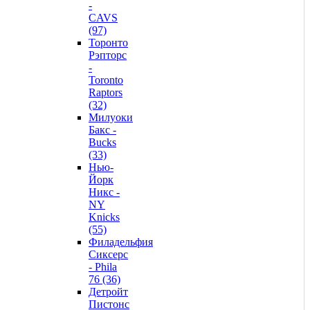
-
CAVS
(97)
Торонто
Рэпторс
-
Toronto
Raptors
(32)
Милуоки
Бакс -
Bucks
(33)
Нью-
Йорк
Никс -
NY
Knicks
(55)
Филадельфия
Сиксерс
- Phila
76 (36)
Детройт
Пистонс