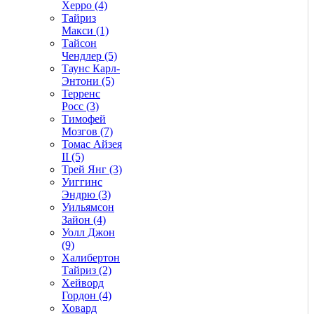
Херро (4)
Тайриз
Макси (1)
Тайсон
Чендлер (5)
Таунс Карл-
Энтони (5)
Терренс
Росс (3)
Тимофей
Мозгов (7)
Томас Айзея
II (5)
Трей Янг (3)
Уиггинс
Эндрю (3)
Уильямсон
Зайон (4)
Уолл Джон
(9)
Халибертон
Тайриз (2)
Хейворд
Гордон (4)
Ховард