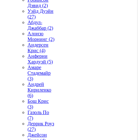
Дэвид (2)
Уэйд Дуэйн
(27)
Абдул-
Джаббар (2)
Алонзо
Морнинг (2)
Андерсен
Крис (4)
Анферни
Xардуэй (5)
Амаре
Стадемайр
(3)
Андрей
Кириленко
(6)
Бош Крис
(3)
Газоль По
(7)
Деррик Роуз
(27)
Джейсон