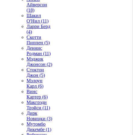
Айверсон
(18)
Шакил
О'Нил (11)
Ларри Берд
(4)
Скотти
Пиппен (5)
Деннис
Родман (11)
Мэджик
Джонсон (2)
Стоктон
Джон (5)
Мэлоун
Карл (6)
Винс
Картер (6)
Макгрэди
Трэйси (11)
Дирк
Новицки (3)
Мутомбо
Дикембе (1)
Робинсон