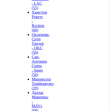
- LAC
(55)
Хьюстон
Рокетс
-
Rockets
(69)
Оклахома-
Сити
Тандер
- OKC
(56)
Сан-
Антонио
Спёрс
- Spurs
(56)
Миннесота
Тимбервулвз
(29)
Даллас
Маверикс
-
MAVs
(68)