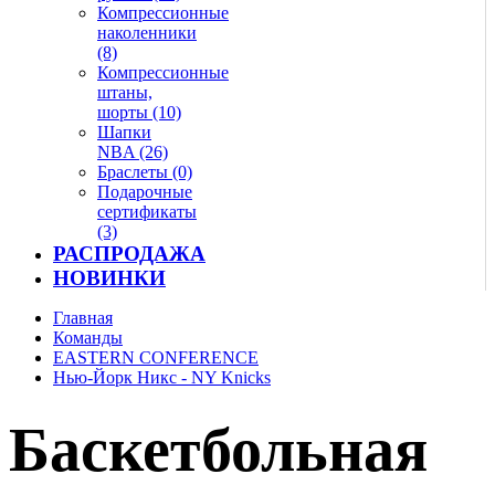
Компрессионные
наколенники
(8)
Компрессионные
штаны,
шорты (10)
Шапки
NBA (26)
Браслеты (0)
Подарочные
сертификаты
(3)
РАСПРОДАЖА
НОВИНКИ
Главная
Команды
EASTERN CONFERENCE
Нью-Йорк Никс - NY Knicks
Баскетбольная