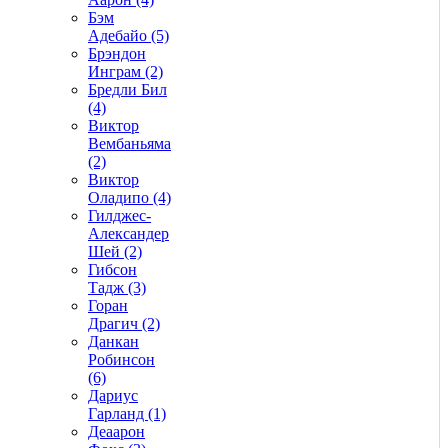
Бэм
Адебайо (5)
Брэндон
Инграм (2)
Бредли Бил
(4)
Виктор
Вембаньяма
(2)
Виктор
Оладипо (4)
Гилджес-
Александер
Шей (2)
Гибсон
Тадж (3)
Горан
Драгич (2)
Данкан
Робинсон
(6)
Дариус
Гарланд (1)
Деаарон