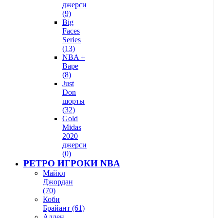
джерси
(9)
Big
Faces
Series
(13)
NBA +
Bape
(8)
Just
Don
шорты
(32)
Gold
Midas
2020
джерси
(0)
РЕТРО ИГРОКИ NBA
Майкл
Джордан
(70)
Коби
Брайант (61)
Аллен