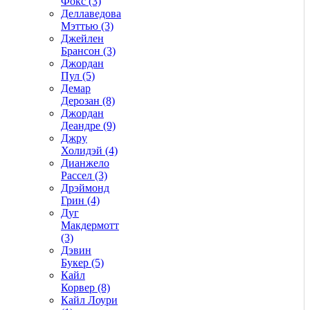
Фокс (3)
Деллаведова
Мэттью (3)
Джейлен
Брансон (3)
Джордан
Пул (5)
Демар
Дерозан (8)
Джордан
Деандре (9)
Джру
Холидэй (4)
Дианжело
Рассел (3)
Дрэймонд
Грин (4)
Дуг
Макдермотт
(3)
Дэвин
Букер (5)
Кайл
Корвер (8)
Кайл Лоури