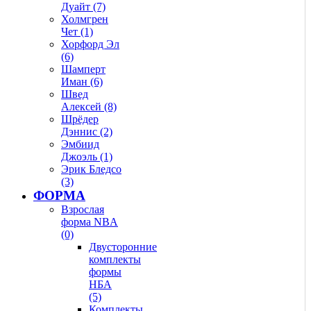
Дуайт (7)
Холмгрен
Чет (1)
Хорфорд Эл
(6)
Шамперт
Иман (6)
Швед
Алексей (8)
Шрёдер
Дэннис (2)
Эмбиид
Джоэль (1)
Эрик Бледсо
(3)
ФОРМА
Взрослая
форма NBA
(0)
Двусторонние
комплекты
формы
НБА
(5)
Комплекты