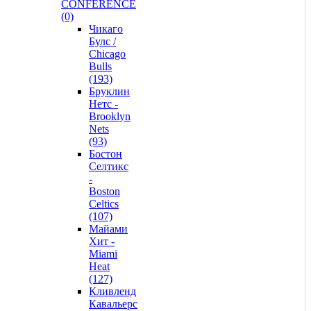
CONFERENCE
(0)
Чикаго
Булс /
Chicago
Bulls
(193)
Бруклин
Нетс -
Brooklyn
Nets
(93)
Бостон
Селтикс
-
Boston
Celtics
(107)
Майами
Хит -
Miami
Heat
(127)
Кливленд
Кавальерс