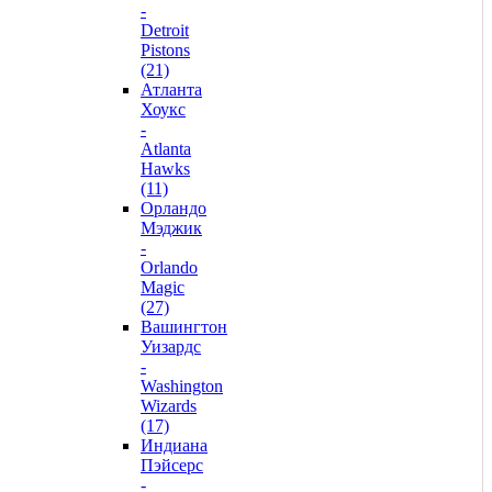
-
Detroit
Pistons
(21)
Атланта
Хоукс
-
Atlanta
Hawks
(11)
Орландо
Мэджик
-
Orlando
Magic
(27)
Вашингтон
Уизардс
-
Washington
Wizards
(17)
Индиана
Пэйсерс
-