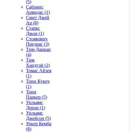
(5)
Сабонис
Арвидас (1)
Смит Джей
Ар (8)
Старкс
Джон (1)
Стоякович
Предраг (3)
Тим Данкан
(4)
Тим
Хардуэй (2)
Томас Айзея
(1)
Тони Кукоч
(1)
Тони
Паркер (5)
Уильямс
Дерон (1)
Уильямс
Джейсон (5)
Уокер Кемба
(8)