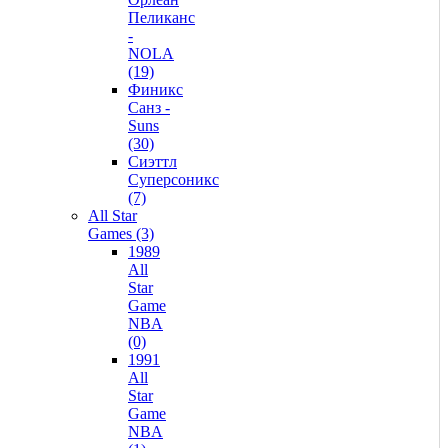
Пеликанс
-
NOLA
(19)
Финикс
Санз -
Suns
(30)
Сиэттл
Суперсоникс
(7)
All Star
Games (3)
1989
All
Star
Game
NBA
(0)
1991
All
Star
Game
NBA