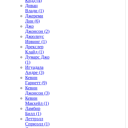
Кидд (4)
Дивац
Влади (1)
Джереми
Лин (6)
Джо
Джонсон (2)
Джюлиус
Ирвинг (1)
Дрекслер
Клайд (1)
Думарс Джо
(1)
Игуадала
Андре (3)
Кевин
Гарнетт (9)
Кевин
Джонсон (3)
Кевин
Макхейл (1)
Ламбир
Билл (1)
Леттрэлл
Спрюэлл (1)