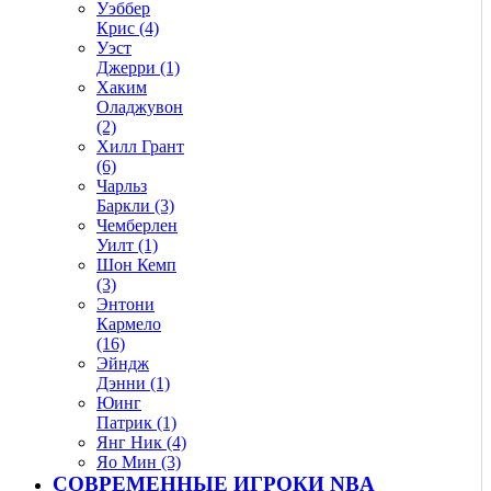
Уэббер
Крис (4)
Уэст
Джерри (1)
Хаким
Оладжувон
(2)
Хилл Грант
(6)
Чарльз
Баркли (3)
Чемберлен
Уилт (1)
Шон Кемп
(3)
Энтони
Кармело
(16)
Эйндж
Дэнни (1)
Юинг
Патрик (1)
Янг Ник (4)
Яо Мин (3)
СОВРЕМЕННЫЕ ИГРОКИ NBA