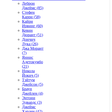
Леброн
Джеймс (85)
Стефен
Карри (58)
Кайри
Ирвинг (60)
Кевин
Дюрант (51)
Дончич
Лука (26)
Джа Морант
(7)
Яннис
Адетокумбо
(21)
Никола
Йокич (5)
Тэйтум
Джейсон (5)
Браун
Джейлен (4)
Энтони
Эдвардс (3)
Джеймс
Харден (42)