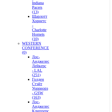
Indiana
Pacers
(13)
Шарлотт
Хорнетс
-
Charlotte
Hornets
(10)
WESTERN
CONFERENCE
(0)
Лос-
Анджелес
Лейкерс
- LAL
(251)
Голден
Стэйт
Уорриорз
- GSW
(163)
Лос-
Анджелес
Клипперс