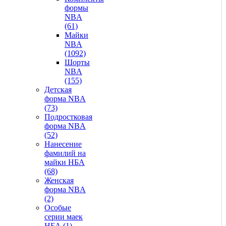
формы
NBA
(61)
Майки
NBA
(1092)
Шорты
NBA
(155)
Детская
форма NBA
(73)
Подростковая
форма NBA
(52)
Нанесение
фамилий на
майки НБА
(68)
Женская
форма NBA
(2)
Особые
серии маек
НБА (1)