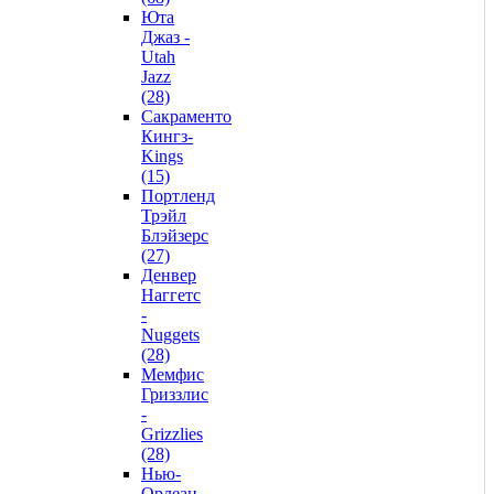
Юта
Джаз -
Utah
Jazz
(28)
Сакраменто
Кингз-
Kings
(15)
Портленд
Трэйл
Блэйзерс
(27)
Денвер
Наггетс
-
Nuggets
(28)
Мемфис
Гриззлис
-
Grizzlies
(28)
Нью-
Орлеан