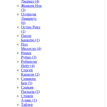
Джамал (4)
Жоаким Ноа
(3)
Олдридж
Ламаркус
(6)
Остин Ривз
(1)
Паоло
Банкеро (1)
Пол
Миллсэп (4)
Рикки
Рубио (3)
Робинсон
Нейт (4)
Сергей
Карасев (2)
Симмонс
Бен (5)
Сиакам
Паскаль (2)
Стивен
Адамс (1)
Тайлер