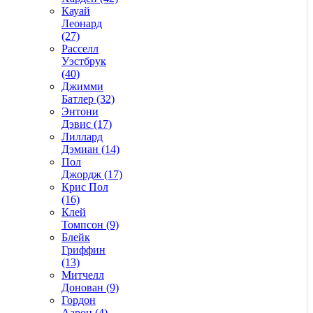
Кауай
Леонард
(27)
Расселл
Уэстбрук
(40)
Джимми
Батлер (32)
Энтони
Дэвис (17)
Лиллард
Дэмиан (14)
Пол
Джордж (17)
Крис Пол
(16)
Клей
Томпсон (9)
Блейк
Гриффин
(13)
Митчелл
Донован (9)
Гордон
Аарон (4)