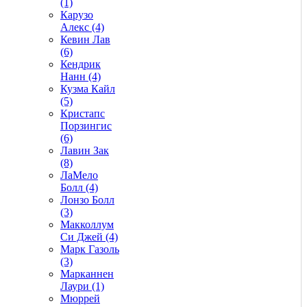
(1)
Карузо
Алекс (4)
Кевин Лав
(6)
Кендрик
Нанн (4)
Кузма Кайл
(5)
Кристапс
Порзингис
(6)
Лавин Зак
(8)
ЛаМело
Болл (4)
Лонзо Болл
(3)
Макколлум
Си Джей (4)
Марк Газоль
(3)
Марканнен
Лаури (1)
Мюррей