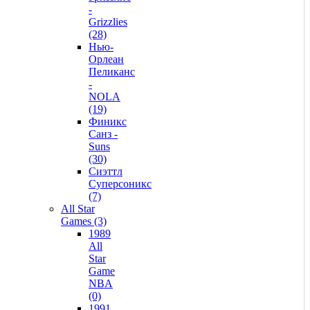
-
Grizzlies
(28)
Нью-
Орлеан
Пеликанс
-
NOLA
(19)
Финикс
Санз -
Suns
(30)
Сиэттл
Суперсоникс
(7)
All Star
Games (3)
1989
All
Star
Game
NBA
(0)
1991