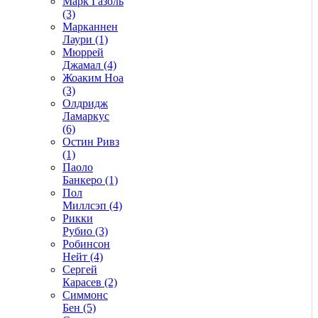
Марк Газоль
(3)
Марканнен
Лаури (1)
Мюррей
Джамал (4)
Жоаким Ноа
(3)
Олдридж
Ламаркус
(6)
Остин Ривз
(1)
Паоло
Банкеро (1)
Пол
Миллсэп (4)
Рикки
Рубио (3)
Робинсон
Нейт (4)
Сергей
Карасев (2)
Симмонс
Бен (5)