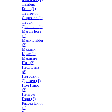
Ламбир
Билл (1)
Леттрэлл
Спрюэлл (1)
Лэрри
Джонсон (1)
Магси Богз
(1)
Майк Бибби
(2)
Маллин
Крис (1)
Маравич
Пит (2)
Нэш Стив
(8)
Петрович
Дражен (1)
Пол Пирс
(3)
Пэйтон
Гэри (3)
Рассел Билл
(1)