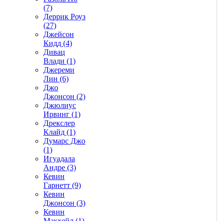
(7)
Деррик Роуз
(27)
Джейсон
Кидд (4)
Дивац
Влади (1)
Джереми
Лин (6)
Джо
Джонсон (2)
Джюлиус
Ирвинг (1)
Дрекслер
Клайд (1)
Думарс Джо
(1)
Игуадала
Андре (3)
Кевин
Гарнетт (9)
Кевин
Джонсон (3)
Кевин
Макхейл (1)