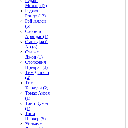
Реджи
Миллер (2)
Рэджон
Рондо (12)
Рэй Аллен
(5)
Сабонис
Арвидас (1)
Смит Джей
Ар (8)
Старкс
Джон (1)
Стоякович
Предраг (3)
Тим Данкан
(4)
Тим
Хардуэй (2)
Томас Айзея
(1)
Тони Кукоч
(1)
Тони
Паркер (5)
Уильямс