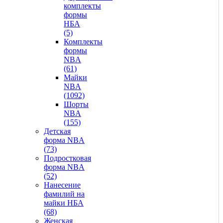
комплекты
формы
НБА
(5)
Комплекты
формы
NBA
(61)
Майки
NBA
(1092)
Шорты
NBA
(155)
Детская
форма NBA
(73)
Подростковая
форма NBA
(52)
Нанесение
фамилий на
майки НБА
(68)
Женская