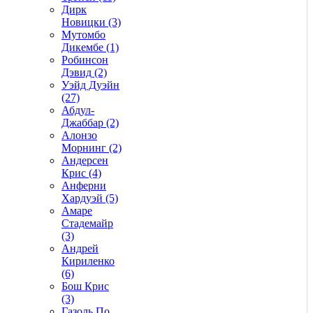
Дирк
Новицки (3)
Мутомбо
Дикембе (1)
Робинсон
Дэвид (2)
Уэйд Дуэйн
(27)
Абдул-
Джаббар (2)
Алонзо
Морнинг (2)
Андерсен
Крис (4)
Анферни
Xардуэй (5)
Амаре
Стадемайр
(3)
Андрей
Кириленко
(6)
Бош Крис
(3)
Газоль По