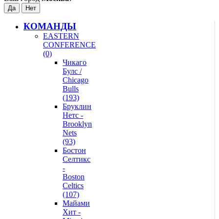
КОМАНДЫ
EASTERN
CONFERENCE
(0)
Чикаго
Булс /
Chicago
Bulls
(193)
Бруклин
Нетс -
Brooklyn
Nets
(93)
Бостон
Селтикс
-
Boston
Celtics
(107)
Майами
Хит -