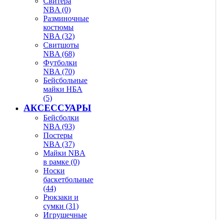
Свитера
NBA (0)
Разминочные
костюмы
NBA (32)
Свитшоты
NBA (68)
Футболки
NBA (70)
Бейсбольные
майки НБА
(5)
АКСЕССУАРЫ
Бейсболки
NBA (93)
Постеры
NBA (37)
Майки NBA
в рамке (0)
Носки
баскетбольные
(44)
Рюкзаки и
сумки (31)
Игрушечные