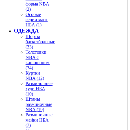
форма NBA
(2)
Особые
серии маек
НБА (1)
ОДЕЖДА
Шорты
баскетбольные
(33)
Толстовки
NBA с
капюшоном
(34)
Куртки
NBA (12)
Разминочные
худи НБА
(10)
Штаны
разминочные
NBA (19)
Разминочные
майки НБА
(7)