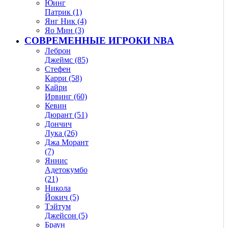
Юинг
Патрик (1)
Янг Ник (4)
Яо Мин (3)
СОВРЕМЕННЫЕ ИГРОКИ NBA
Леброн
Джеймс (85)
Стефен
Карри (58)
Кайри
Ирвинг (60)
Кевин
Дюрант (51)
Дончич
Лука (26)
Джа Морант
(7)
Яннис
Адетокумбо
(21)
Никола
Йокич (5)
Тэйтум
Джейсон (5)
Браун