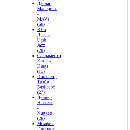
Даллас
Маверикс
-
MAVs
(68)
Юта
Джаз -
Utah
Jazz
(28)
Сакраменто
Кингз-
Kings
(15)
Портленд
Трэйл
Блэйзерс
(27)
Денвер
Наггетс
-
Nuggets
(28)
Мемфис
Гриззлис