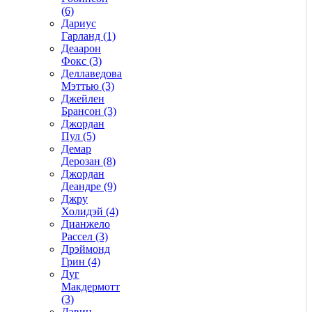
(6)
Дариус
Гарланд (1)
Деаарон
Фокс (3)
Деллаведова
Мэттью (3)
Джейлен
Брансон (3)
Джордан
Пул (5)
Демар
Дерозан (8)
Джордан
Деандре (9)
Джру
Холидэй (4)
Дианжело
Рассел (3)
Дрэймонд
Грин (4)
Дуг
Макдермотт
(3)
Дэвин