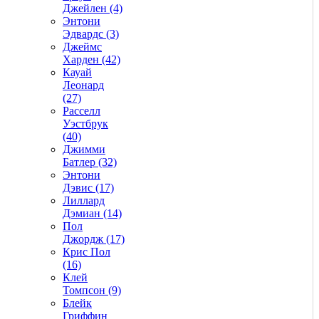
Джейлен (4)
Энтони
Эдвардс (3)
Джеймс
Харден (42)
Кауай
Леонард
(27)
Расселл
Уэстбрук
(40)
Джимми
Батлер (32)
Энтони
Дэвис (17)
Лиллард
Дэмиан (14)
Пол
Джордж (17)
Крис Пол
(16)
Клей
Томпсон (9)
Блейк
Гриффин