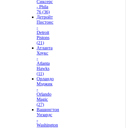
Сиксерс
- Phila
76 (36)
Детройт
Пистонс
-
Detroit
Pistons
(21)
Атланта
Хоукс
-
Atlanta
Hawks
(11)
Орландо
Мэджик
-
Orlando
Magic
(27)
Вашингтон
Уизардс
-
Washington