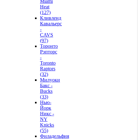
Miami
Heat
(127)
Кливленд
Кавальерс
-
CAVS
(97)
Торонто
Рэпторс
-
Toronto
Raptors
(32)
Милуоки
Бакс -
Bucks
(33)
Нью-
Йорк
Никс -
NY
Knicks
(55)
Филадельфия