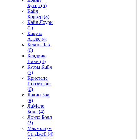
Букер (5)
Кайл
Корвер (8)
Кайл Лоури
(1)
Карузо
Алекс (4)
Кевин Лав
(6)
Кендрик
Нанн (4)
Кузма Кайл
(5)
Кристапс
Порзингис
(6)
Лавин Зак
(8)
ЛаМело
Болл (4)
Лонзо Болл
(3)
Макколлум
Си Джей (4)