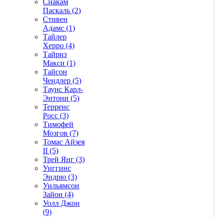
Сиакам
Паскаль (2)
Стивен
Адамс (1)
Тайлер
Херро (4)
Тайриз
Макси (1)
Тайсон
Чендлер (5)
Таунс Карл-
Энтони (5)
Терренс
Росс (3)
Тимофей
Мозгов (7)
Томас Айзея
II (5)
Трей Янг (3)
Уиггинс
Эндрю (3)
Уильямсон
Зайон (4)
Уолл Джон
(9)