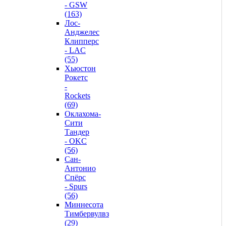
- GSW
(163)
Лос-
Анджелес
Клипперс
- LAC
(55)
Хьюстон
Рокетс
-
Rockets
(69)
Оклахома-
Сити
Тандер
- OKC
(56)
Сан-
Антонио
Спёрс
- Spurs
(56)
Миннесота
Тимбервулвз
(29)