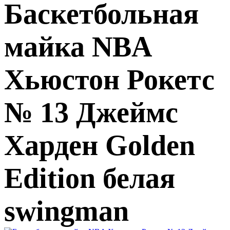
Баскетбольная
майка NBA
Хьюстон Рокетс
№ 13 Джеймс
Харден Golden
Edition белая
swingman