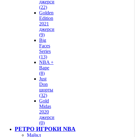
джерси
(22)
Golden
Edition
2021
джерси
(9)
Big
Faces
Series
(13)
NBA +
Bape
(8)
Just
Don
шорты
(32)
Gold
Midas
2020
джерси
(0)
РЕТРО ИГРОКИ NBA
Майкл