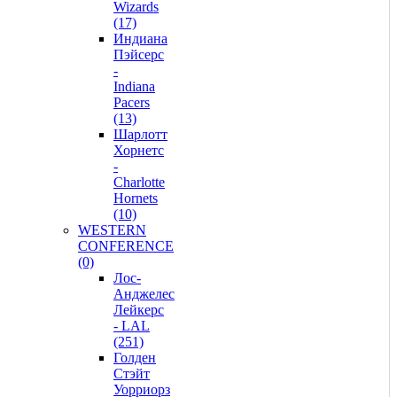
Wizards
(17)
Индиана
Пэйсерс
-
Indiana
Pacers
(13)
Шарлотт
Хорнетс
-
Charlotte
Hornets
(10)
WESTERN
CONFERENCE
(0)
Лос-
Анджелес
Лейкерс
- LAL
(251)
Голден
Стэйт
Уорриорз