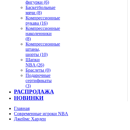
фигурки (6)
Баскетбольные
мячи (8)
Компрессионные
рукава (16)
Компрессионные
наколенники
(8)
Компрессионные
штаны,
шорты (10)
Шапки
NBA (26)
Браслеты (0)
Подарочные
сертификаты
(3)
РАСПРОДАЖА
НОВИНКИ
Главная
Современные игроки NBA
Джеймс Харден