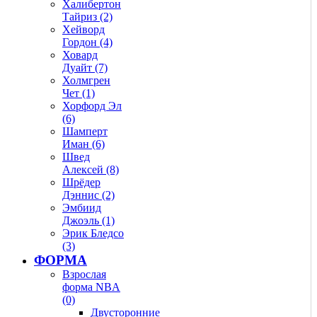
Халибертон
Тайриз (2)
Хейворд
Гордон (4)
Ховард
Дуайт (7)
Холмгрен
Чет (1)
Хорфорд Эл
(6)
Шамперт
Иман (6)
Швед
Алексей (8)
Шрёдер
Дэннис (2)
Эмбиид
Джоэль (1)
Эрик Бледсо
(3)
ФОРМА
Взрослая
форма NBA
(0)
Двусторонние