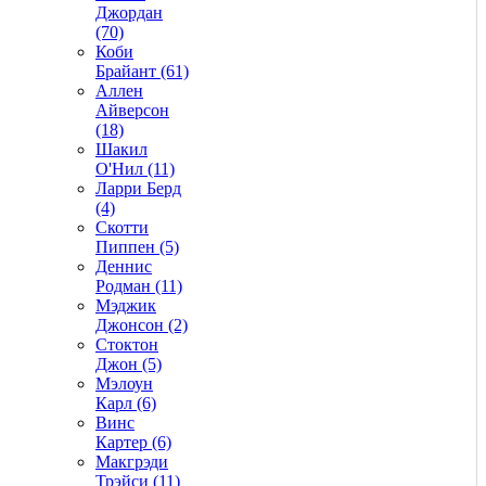
Джордан
(70)
Коби
Брайант (61)
Аллен
Айверсон
(18)
Шакил
О'Нил (11)
Ларри Берд
(4)
Скотти
Пиппен (5)
Деннис
Родман (11)
Мэджик
Джонсон (2)
Стоктон
Джон (5)
Мэлоун
Карл (6)
Винс
Картер (6)
Макгрэди
Трэйси (11)