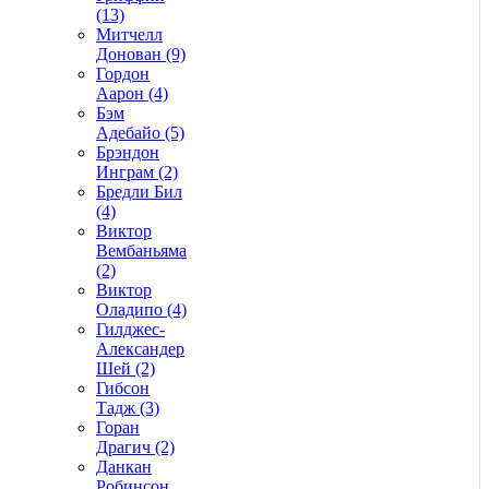
(13)
Митчелл
Донован (9)
Гордон
Аарон (4)
Бэм
Адебайо (5)
Брэндон
Инграм (2)
Бредли Бил
(4)
Виктор
Вембаньяма
(2)
Виктор
Оладипо (4)
Гилджес-
Александер
Шей (2)
Гибсон
Тадж (3)
Горан
Драгич (2)
Данкан
Робинсон