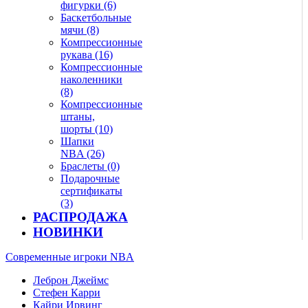
фигурки (6)
Баскетбольные
мячи (8)
Компрессионные
рукава (16)
Компрессионные
наколенники
(8)
Компрессионные
штаны,
шорты (10)
Шапки
NBA (26)
Браслеты (0)
Подарочные
сертификаты
(3)
РАСПРОДАЖА
НОВИНКИ
Современные игроки NBA
Леброн Джеймс
Стефен Карри
Кайри Ирвинг