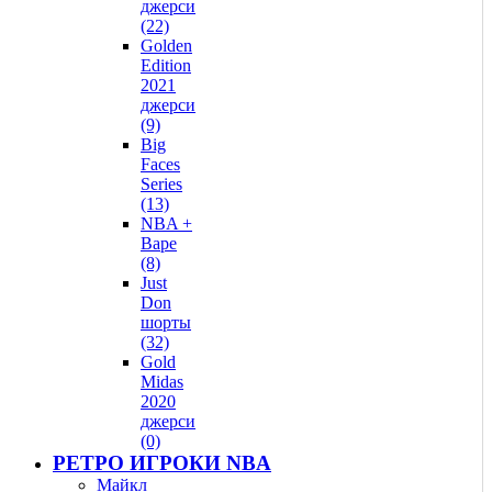
джерси
(22)
Golden
Edition
2021
джерси
(9)
Big
Faces
Series
(13)
NBA +
Bape
(8)
Just
Don
шорты
(32)
Gold
Midas
2020
джерси
(0)
РЕТРО ИГРОКИ NBA
Майкл