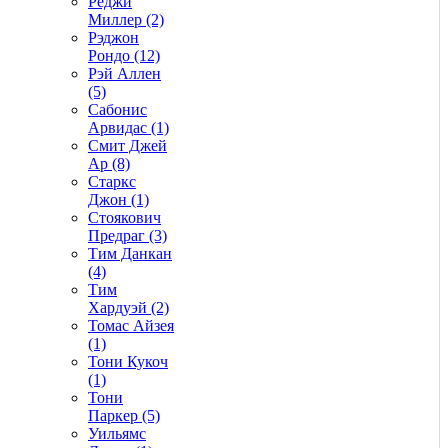
Реджи
Миллер (2)
Рэджон
Рондо (12)
Рэй Аллен
(5)
Сабонис
Арвидас (1)
Смит Джей
Ар (8)
Старкс
Джон (1)
Стоякович
Предраг (3)
Тим Данкан
(4)
Тим
Хардуэй (2)
Томас Айзея
(1)
Тони Кукоч
(1)
Тони
Паркер (5)
Уильямс