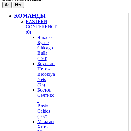
КОМАНДЫ
EASTERN
CONFERENCE
(0)
Чикаго
Булс /
Chicago
Bulls
(193)
Бруклин
Нетс -
Brooklyn
Nets
(93)
Бостон
Селтикс
-
Boston
Celtics
(107)
Майами
Хит -