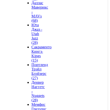
Даллас
Маверикс
-
MAVs
(68)
Юта
Джаз -
Utah
Jazz
(28)
Сакраменто
Кингз-
Kings
(15)
Портленд
Трэйл
Блэйзерс
(27)
Денвер
Наггетс
-
Nuggets
(28)
Мемфис
Гриззлис