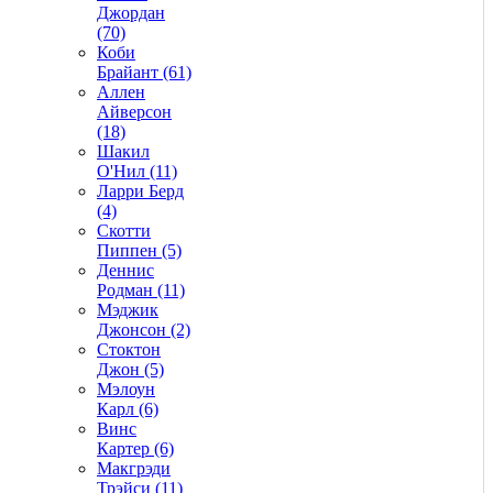
Джордан
(70)
Коби
Брайант (61)
Аллен
Айверсон
(18)
Шакил
О'Нил (11)
Ларри Берд
(4)
Скотти
Пиппен (5)
Деннис
Родман (11)
Мэджик
Джонсон (2)
Стоктон
Джон (5)
Мэлоун
Карл (6)
Винс
Картер (6)
Макгрэди
Трэйси (11)