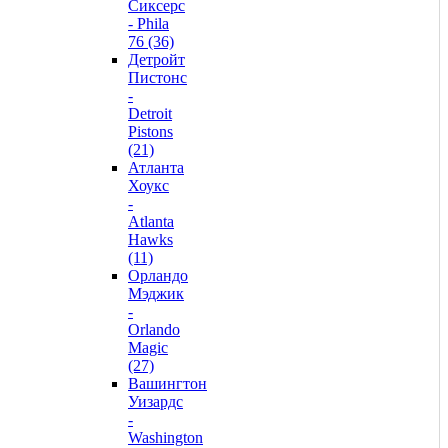
Сиксерс
- Phila
76 (36)
Детройт
Пистонс
-
Detroit
Pistons
(21)
Атланта
Хоукс
-
Atlanta
Hawks
(11)
Орландо
Мэджик
-
Orlando
Magic
(27)
Вашингтон
Уизардс
-
Washington