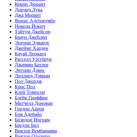
Кевин Дюрант
Дончич Лука
Джа Морант
Яннис Адетокумбо
Никола Йокич
Тэйтум Джейсон
Браун Джейлен
Энтони Эдвардс
Джеймс Харден
Кауай Леонард
Расселл Уэстбрук
Джимми Батлер
Энтони Дэвис
Лиллард Дэмиан
Пол Джордж
Крис Пол
Клей Томпсон
Блейк Гриффин
Митчелл Донован
Гордон Аарон
Бэм Адебайо
Брэндон Инграм
Бредли Бил
Виктор Вембаньяма
Виктор Оладипо