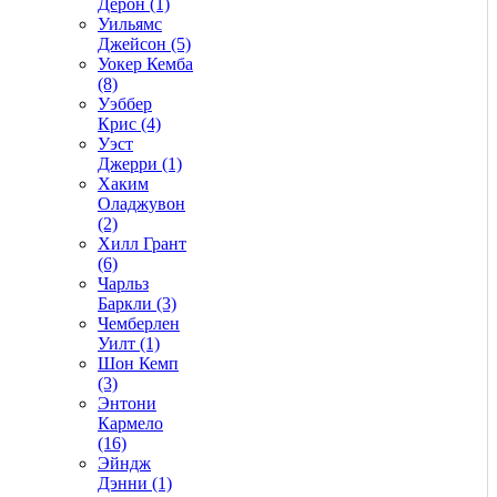
Дерон (1)
Уильямс
Джейсон (5)
Уокер Кемба
(8)
Уэббер
Крис (4)
Уэст
Джерри (1)
Хаким
Оладжувон
(2)
Хилл Грант
(6)
Чарльз
Баркли (3)
Чемберлен
Уилт (1)
Шон Кемп
(3)
Энтони
Кармело
(16)
Эйндж
Дэнни (1)