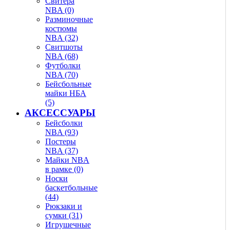
Свитера
NBA (0)
Разминочные
костюмы
NBA (32)
Свитшоты
NBA (68)
Футболки
NBA (70)
Бейсбольные
майки НБА
(5)
АКСЕССУАРЫ
Бейсболки
NBA (93)
Постеры
NBA (37)
Майки NBA
в рамке (0)
Носки
баскетбольные
(44)
Рюкзаки и
сумки (31)
Игрушечные