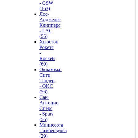
- GSW
(163)
Лос-
Анджелес
Клипперс
- LAC
(55)
Хьюстон
Рокетс
-
Rockets
(69)
Оклахома-
Сити
Тандер
- OKC
(56)
Сан-
Антонио
Спёрс
- Spurs
(56)
Миннесота
Тимбервулвз
(29)