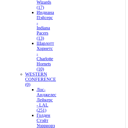
Wizards
(17)
Индиана
Пэйсерс
-
Indiana
Pacers
(13)
Шарлотт
Хорнетс
-
Charlotte
Hornets
(10)
WESTERN
CONFERENCE
(0)
Лос-
Анджелес
Лейкерс
- LAL
(251)
Голден
Стэйт
Уорриорз