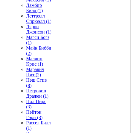
Ламбир
Билл (1)
Леттрэлл
Спрюэлл (1)
Лэрри
Джонсон (1)
Магси Богз
(1)
Майк Бибби
(2)
Маллин
Крис (1)
Маравич
Пит (2)
Нэш Стив
(8)
Петрович
Дражен (1)
Пол Пирс
(3)
Пэйтон
Гэри (3)
Рассел Билл
(1)