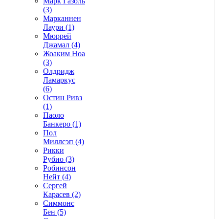
Марк Газоль
(3)
Марканнен
Лаури (1)
Мюррей
Джамал (4)
Жоаким Ноа
(3)
Олдридж
Ламаркус
(6)
Остин Ривз
(1)
Паоло
Банкеро (1)
Пол
Миллсэп (4)
Рикки
Рубио (3)
Робинсон
Нейт (4)
Сергей
Карасев (2)
Симмонс
Бен (5)