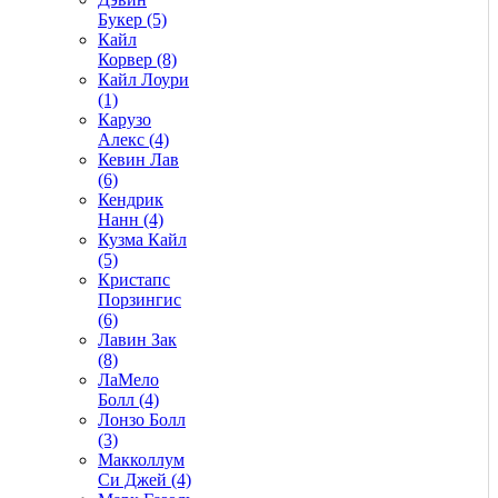
Букер (5)
Кайл
Корвер (8)
Кайл Лоури
(1)
Карузо
Алекс (4)
Кевин Лав
(6)
Кендрик
Нанн (4)
Кузма Кайл
(5)
Кристапс
Порзингис
(6)
Лавин Зак
(8)
ЛаМело
Болл (4)
Лонзо Болл
(3)
Макколлум
Си Джей (4)