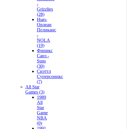
-
Grizzlies
(28)
Нью-
Орлеан
Пеликанс
-
NOLA
(19)
Финикс
Санз -
Suns
(30)
Сиэттл
Суперсоникс
(7)
All Star
Games (3)
1989
All
Star
Game
NBA
(0)
1991