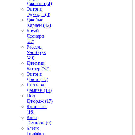
Джейлен (4)
Энтони
Эдвардс (3)
Джеймс
Харден (42)
Кауай
Леонард
(27)
Расселл
Уэстбрук
(40)
Джимми
Батлер (32)
Энтони
Дэвис (17)
Лиллард
Дэмиан (14)
Пол
Джордж (17)
Крис Пол
(16)
Клей
Томпсон (9)
Блейк
Гриффин