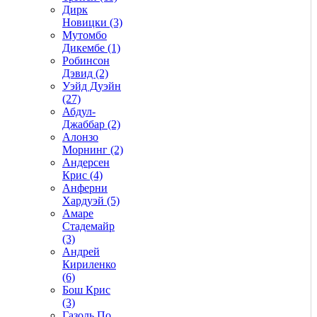
Дирк
Новицки (3)
Мутомбо
Дикембе (1)
Робинсон
Дэвид (2)
Уэйд Дуэйн
(27)
Абдул-
Джаббар (2)
Алонзо
Морнинг (2)
Андерсен
Крис (4)
Анферни
Xардуэй (5)
Амаре
Стадемайр
(3)
Андрей
Кириленко
(6)
Бош Крис
(3)
Газоль По