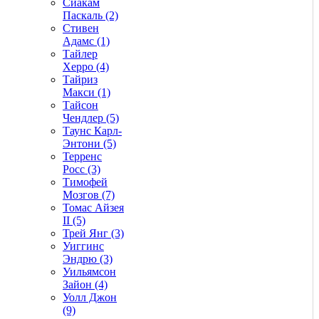
Сиакам
Паскаль (2)
Стивен
Адамс (1)
Тайлер
Херро (4)
Тайриз
Макси (1)
Тайсон
Чендлер (5)
Таунс Карл-
Энтони (5)
Терренс
Росс (3)
Тимофей
Мозгов (7)
Томас Айзея
II (5)
Трей Янг (3)
Уиггинс
Эндрю (3)
Уильямсон
Зайон (4)
Уолл Джон
(9)