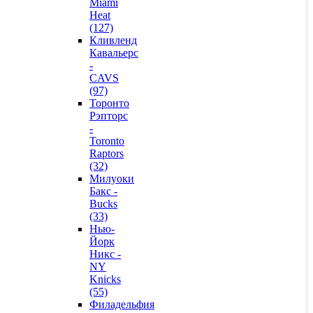
Miami
Heat
(127)
Кливленд
Кавальерс
-
CAVS
(97)
Торонто
Рэпторс
-
Toronto
Raptors
(32)
Милуоки
Бакс -
Bucks
(33)
Нью-
Йорк
Никс -
NY
Knicks
(55)
Филадельфия