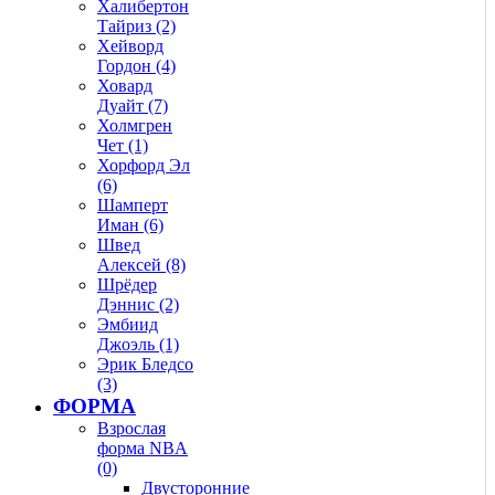
Халибертон
Тайриз (2)
Хейворд
Гордон (4)
Ховард
Дуайт (7)
Холмгрен
Чет (1)
Хорфорд Эл
(6)
Шамперт
Иман (6)
Швед
Алексей (8)
Шрёдер
Дэннис (2)
Эмбиид
Джоэль (1)
Эрик Бледсо
(3)
ФОРМА
Взрослая
форма NBA
(0)
Двусторонние