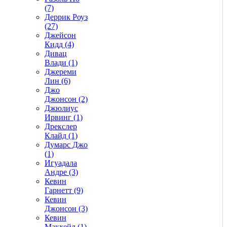
(7)
Деррик Роуз
(27)
Джейсон
Кидд (4)
Дивац
Влади (1)
Джереми
Лин (6)
Джо
Джонсон (2)
Джюлиус
Ирвинг (1)
Дрекслер
Клайд (1)
Думарс Джо
(1)
Игуадала
Андре (3)
Кевин
Гарнетт (9)
Кевин
Джонсон (3)
Кевин
Макхейл (1)