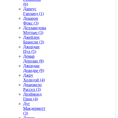
(6)
Дариус
Гарланд (1)
Деаарон
Фокс (3)
Деллаведова
Мэттью (3)
Джейлен
Брансон (3)
Джордан
Пул (5)
Демар
Дерозан (8)
Джордан
Деандре (9)
Джру
Холидэй (4)
Дианжело
Рассел (3)
Дрэймонд
Грин (4)
Дуг
Макдермотт
(3)
Дэвин