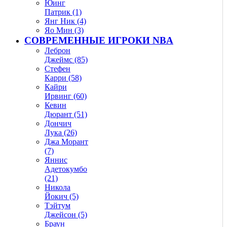
Юинг
Патрик (1)
Янг Ник (4)
Яо Мин (3)
СОВРЕМЕННЫЕ ИГРОКИ NBA
Леброн
Джеймс (85)
Стефен
Карри (58)
Кайри
Ирвинг (60)
Кевин
Дюрант (51)
Дончич
Лука (26)
Джа Морант
(7)
Яннис
Адетокумбо
(21)
Никола
Йокич (5)
Тэйтум
Джейсон (5)
Браун