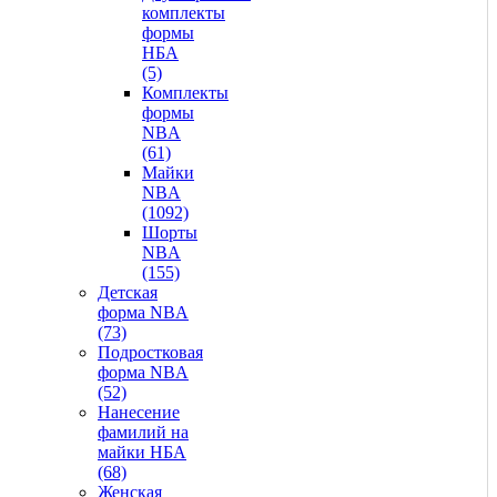
комплекты
формы
НБА
(5)
Комплекты
формы
NBA
(61)
Майки
NBA
(1092)
Шорты
NBA
(155)
Детская
форма NBA
(73)
Подростковая
форма NBA
(52)
Нанесение
фамилий на
майки НБА
(68)
Женская