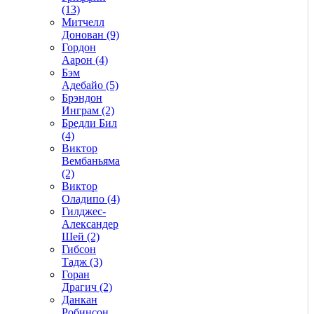
(13)
Митчелл
Донован (9)
Гордон
Аарон (4)
Бэм
Адебайо (5)
Брэндон
Инграм (2)
Бредли Бил
(4)
Виктор
Вембаньяма
(2)
Виктор
Оладипо (4)
Гилджес-
Александер
Шей (2)
Гибсон
Тадж (3)
Горан
Драгич (2)
Данкан
Робинсон