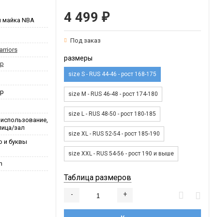
4 499
₽
я майка NBA
Под заказ
rriors
размеры
ер
size S - RUS 44-46 - рост 168-175
ер
size M - RUS 46-48 - рост 174-180
size L - RUS 48-50 - рост 180-185
 использование,
лица/зал
size XL - RUS 52-54 - рост 185-190
о и буквы
size XXL - RUS 54-56 - рост 190 и выше
m
Таблица размеров
-
+
Добавляется...
Добавлен