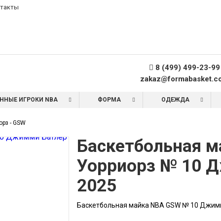
такты
8 (499) 499-23-99
zakaz@formabasket.c
ННЫЕ ИГРОКИ NBA
ФОРМА
ОДЕЖДА
орз - GSW
Баскетбольная м
Уорриорз № 10 
2025
Баскетбольная майка NBA GSW № 10 Джимм