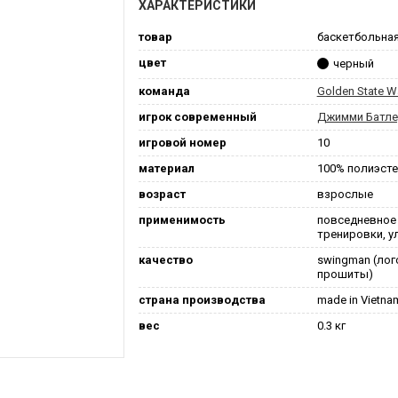
ХАРАКТЕРИСТИКИ
товар
баскетбольна
цвет
черный
команда
Golden State Wa
игрок современный
Джимми Батл
игровой номер
10
материал
100% полиэст
возраст
взрослые
применимость
повседневное
тренировки, у
качество
swingman (лог
прошиты)
страна производства
made in Vietna
вес
0.3 кг