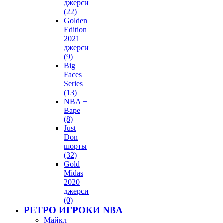
джерси
(22)
Golden
Edition
2021
джерси
(9)
Big
Faces
Series
(13)
NBA +
Bape
(8)
Just
Don
шорты
(32)
Gold
Midas
2020
джерси
(0)
РЕТРО ИГРОКИ NBA
Майкл