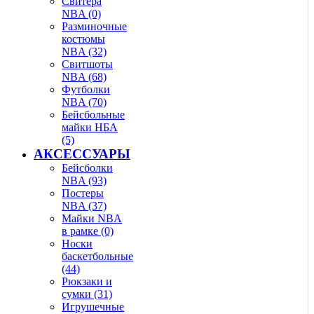
Свитера
NBA (0)
Разминочные
костюмы
NBA (32)
Свитшоты
NBA (68)
Футболки
NBA (70)
Бейсбольные
майки НБА
(5)
АКСЕССУАРЫ
Бейсболки
NBA (93)
Постеры
NBA (37)
Майки NBA
в рамке (0)
Носки
баскетбольные
(44)
Рюкзаки и
сумки (31)
Игрушечные