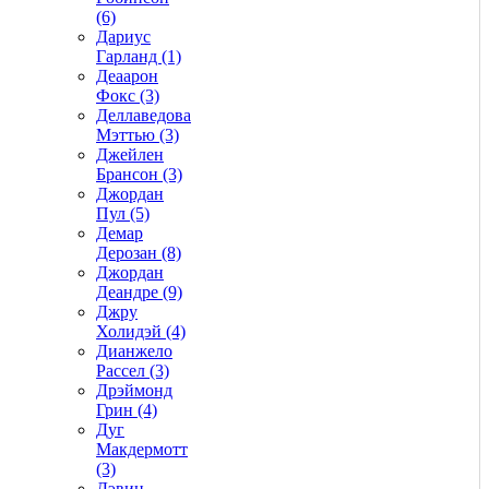
(6)
Дариус
Гарланд (1)
Деаарон
Фокс (3)
Деллаведова
Мэттью (3)
Джейлен
Брансон (3)
Джордан
Пул (5)
Демар
Дерозан (8)
Джордан
Деандре (9)
Джру
Холидэй (4)
Дианжело
Рассел (3)
Дрэймонд
Грин (4)
Дуг
Макдермотт
(3)
Дэвин