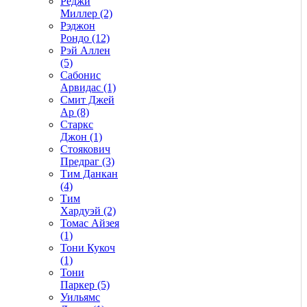
Реджи
Миллер (2)
Рэджон
Рондо (12)
Рэй Аллен
(5)
Сабонис
Арвидас (1)
Смит Джей
Ар (8)
Старкс
Джон (1)
Стоякович
Предраг (3)
Тим Данкан
(4)
Тим
Хардуэй (2)
Томас Айзея
(1)
Тони Кукоч
(1)
Тони
Паркер (5)
Уильямс