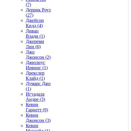
(7)
Деррик Роуз
(27)
Джейсон
Кидд (4)
Дивац
Влади (1)
Джереми
Лин (6)
Джо
Джонсон (2)
Джюлиус
Ирвинг (1)
Дрекслер
Клайд (1)
Думарс Джо
(1)
Игуадала
Андре (3)
Кевин
Гарнетт (9)
Кевин
Джонсон (3)
Кевин
Макхейл (1)