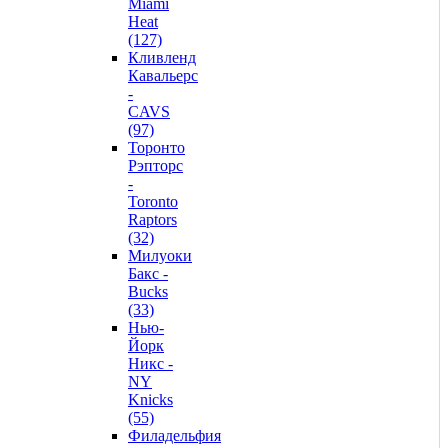
Miami
Heat
(127)
Кливленд
Кавальерс
-
CAVS
(97)
Торонто
Рэпторс
-
Toronto
Raptors
(32)
Милуоки
Бакс -
Bucks
(33)
Нью-
Йорк
Никс -
NY
Knicks
(55)
Филадельфия