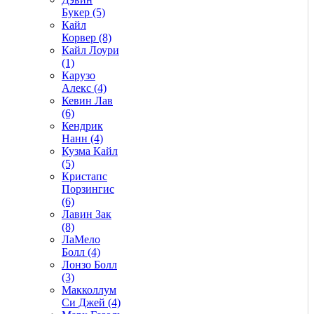
Букер (5)
Кайл
Корвер (8)
Кайл Лоури
(1)
Карузо
Алекс (4)
Кевин Лав
(6)
Кендрик
Нанн (4)
Кузма Кайл
(5)
Кристапс
Порзингис
(6)
Лавин Зак
(8)
ЛаМело
Болл (4)
Лонзо Болл
(3)
Макколлум
Си Джей (4)