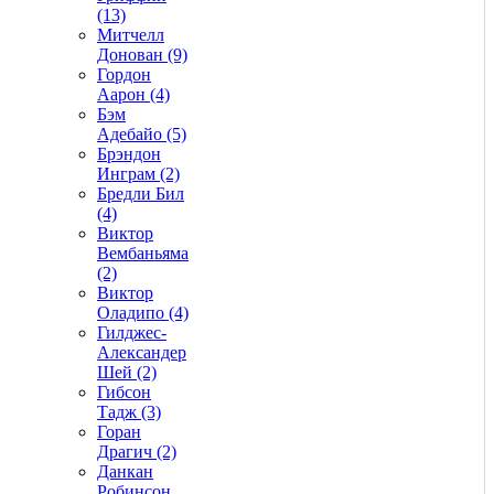
(13)
Митчелл
Донован (9)
Гордон
Аарон (4)
Бэм
Адебайо (5)
Брэндон
Инграм (2)
Бредли Бил
(4)
Виктор
Вембаньяма
(2)
Виктор
Оладипо (4)
Гилджес-
Александер
Шей (2)
Гибсон
Тадж (3)
Горан
Драгич (2)
Данкан
Робинсон