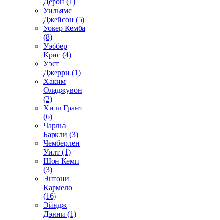
Дерон (1)
Уильямс
Джейсон (5)
Уокер Кемба
(8)
Уэббер
Крис (4)
Уэст
Джерри (1)
Хаким
Оладжувон
(2)
Хилл Грант
(6)
Чарльз
Баркли (3)
Чемберлен
Уилт (1)
Шон Кемп
(3)
Энтони
Кармело
(16)
Эйндж
Дэнни (1)