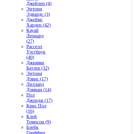
Джейлен (4)
Энтони
Эдвардс (3)
Джеймс
Харден (42)
Кауай
Леонард
(27)
Расселл
Уэстбрук
(40)
Джимми
Батлер (32)
Энтони
Дэвис (17)
Лиллард
Дэмиан (14)
Пол
Джордж (17)
Крис Пол
(16)
Клей
Томпсон (9)
Блейк
Гриффин