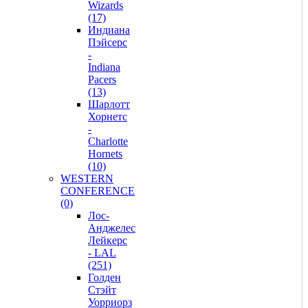
Wizards
(17)
Индиана
Пэйсерс
-
Indiana
Pacers
(13)
Шарлотт
Хорнетс
-
Charlotte
Hornets
(10)
WESTERN
CONFERENCE
(0)
Лос-
Анджелес
Лейкерс
- LAL
(251)
Голден
Стэйт
Уорриорз