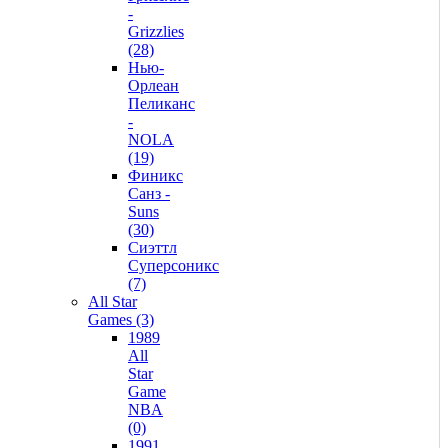
-
Grizzlies
(28)
Нью-
Орлеан
Пеликанс
-
NOLA
(19)
Финикс
Санз -
Suns
(30)
Сиэттл
Суперсоникс
(7)
All Star
Games (3)
1989
All
Star
Game
NBA
(0)
1991