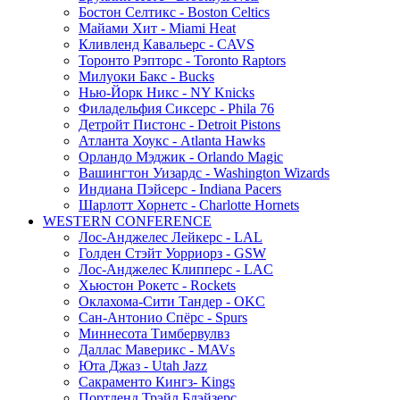
Бостон Селтикс - Boston Celtics
Майами Хит - Miami Heat
Кливленд Кавальерс - CAVS
Торонто Рэпторс - Toronto Raptors
Милуоки Бакс - Bucks
Нью-Йорк Никс - NY Knicks
Филадельфия Сиксерс - Phila 76
Детройт Пистонс - Detroit Pistons
Атланта Хоукс - Atlanta Hawks
Орландо Мэджик - Orlando Magic
Вашингтон Уизардс - Washington Wizards
Индиана Пэйсерс - Indiana Pacers
Шарлотт Хорнетс - Charlotte Hornets
WESTERN CONFERENCE
Лос-Анджелес Лейкерс - LAL
Голден Стэйт Уорриорз - GSW
Лос-Анджелес Клипперс - LAC
Хьюстон Рокетс - Rockets
Оклахома-Сити Тандер - OKC
Сан-Антонио Спёрс - Spurs
Миннесота Тимбервулвз
Даллас Маверикс - MAVs
Юта Джаз - Utah Jazz
Сакраменто Кингз- Kings
Портленд Трэйл Блэйзерс