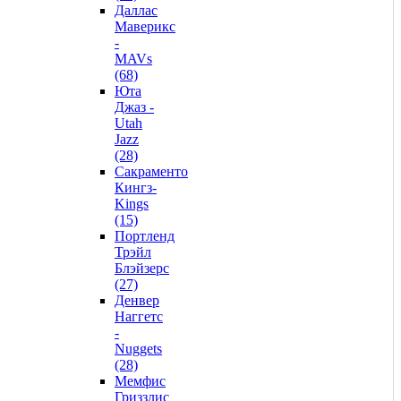
Даллас
Маверикс
-
MAVs
(68)
Юта
Джаз -
Utah
Jazz
(28)
Сакраменто
Кингз-
Kings
(15)
Портленд
Трэйл
Блэйзерс
(27)
Денвер
Наггетс
-
Nuggets
(28)
Мемфис
Гриззлис