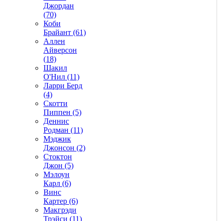
Джордан
(70)
Коби
Брайант (61)
Аллен
Айверсон
(18)
Шакил
О'Нил (11)
Ларри Берд
(4)
Скотти
Пиппен (5)
Деннис
Родман (11)
Мэджик
Джонсон (2)
Стоктон
Джон (5)
Мэлоун
Карл (6)
Винс
Картер (6)
Макгрэди
Трэйси (11)