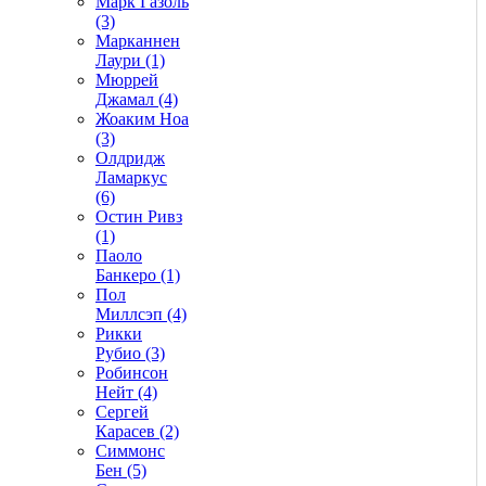
Марк Газоль
(3)
Марканнен
Лаури (1)
Мюррей
Джамал (4)
Жоаким Ноа
(3)
Олдридж
Ламаркус
(6)
Остин Ривз
(1)
Паоло
Банкеро (1)
Пол
Миллсэп (4)
Рикки
Рубио (3)
Робинсон
Нейт (4)
Сергей
Карасев (2)
Симмонс
Бен (5)