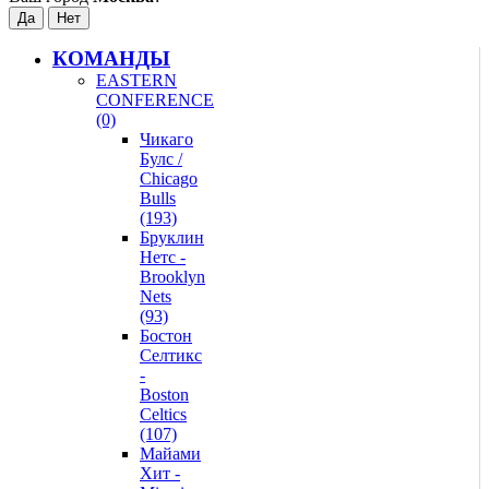
КОМАНДЫ
EASTERN
CONFERENCE
(0)
Чикаго
Булс /
Chicago
Bulls
(193)
Бруклин
Нетс -
Brooklyn
Nets
(93)
Бостон
Селтикс
-
Boston
Celtics
(107)
Майами
Хит -