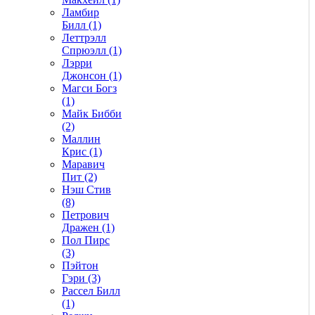
Ламбир
Билл (1)
Леттрэлл
Спрюэлл (1)
Лэрри
Джонсон (1)
Магси Богз
(1)
Майк Бибби
(2)
Маллин
Крис (1)
Маравич
Пит (2)
Нэш Стив
(8)
Петрович
Дражен (1)
Пол Пирс
(3)
Пэйтон
Гэри (3)
Рассел Билл
(1)