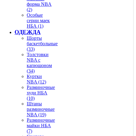
форма NBA
(2)
Особые
серии маек
НБА (1)
ОДЕЖДА
Шорты
баскетбольные
(33)
Толстовки
NBA с
капюшоном
(34)
Куртки
NBA (12)
Разминочные
худи НБА
(10)
Штаны
разминочные
NBA (19)
Разминочные
майки НБА
(7)