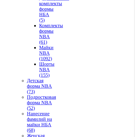
комплекты
формы
НБА
(5)
Комплекты
формы
NBA
(61)
Майки
NBA
(1092)
Шорты
NBA
(155)
Детская
форма NBA
(73)
Подростковая
форма NBA
(52)
Нанесение
фамилий на
майки НБА
(68)
Женская