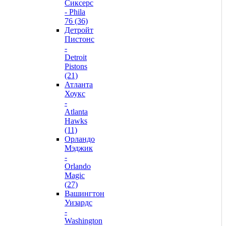
Сиксерс
- Phila
76 (36)
Детройт
Пистонс
-
Detroit
Pistons
(21)
Атланта
Хоукс
-
Atlanta
Hawks
(11)
Орландо
Мэджик
-
Orlando
Magic
(27)
Вашингтон
Уизардс
-
Washington