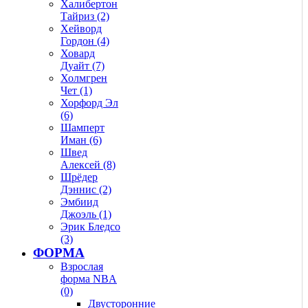
Халибертон
Тайриз (2)
Хейворд
Гордон (4)
Ховард
Дуайт (7)
Холмгрен
Чет (1)
Хорфорд Эл
(6)
Шамперт
Иман (6)
Швед
Алексей (8)
Шрёдер
Дэннис (2)
Эмбиид
Джоэль (1)
Эрик Бледсо
(3)
ФОРМА
Взрослая
форма NBA
(0)
Двусторонние