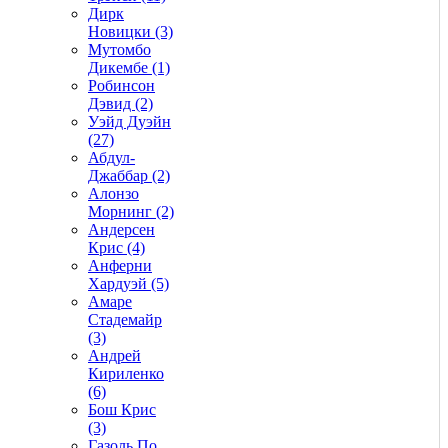
Дирк
Новицки (3)
Мутомбо
Дикембе (1)
Робинсон
Дэвид (2)
Уэйд Дуэйн
(27)
Абдул-
Джаббар (2)
Алонзо
Морнинг (2)
Андерсен
Крис (4)
Анферни
Xардуэй (5)
Амаре
Стадемайр
(3)
Андрей
Кириленко
(6)
Бош Крис
(3)
Газоль По