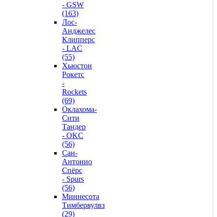
- GSW
(163)
Лос-
Анджелес
Клипперс
- LAC
(55)
Хьюстон
Рокетс
-
Rockets
(69)
Оклахома-
Сити
Тандер
- OKC
(56)
Сан-
Антонио
Спёрс
- Spurs
(56)
Миннесота
Тимбервулвз
(29)