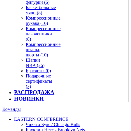
фигурки (6)
Баскетбольные
мячи (8)
Компрессионные
рукава (16)
Компрессионные
наколенники
(8)
Компрессионные
штаны,
шорты (10)
Шапки
NBA (26)
Браслеты (0)
Подарочные
сертификаты
(3)
РАСПРОДАЖА
НОВИНКИ
Команды
EASTERN CONFERENCE
Чикаго Булс / Chicago Bulls
Бруклин Нетс - Brooklyn Nets