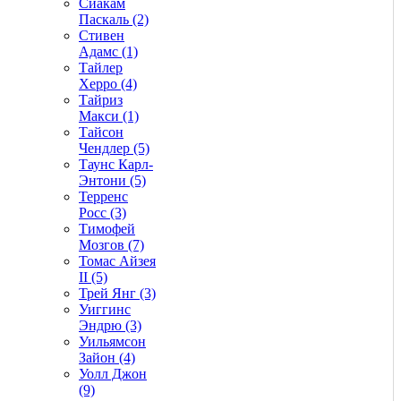
Сиакам
Паскаль (2)
Стивен
Адамс (1)
Тайлер
Херро (4)
Тайриз
Макси (1)
Тайсон
Чендлер (5)
Таунс Карл-
Энтони (5)
Терренс
Росс (3)
Тимофей
Мозгов (7)
Томас Айзея
II (5)
Трей Янг (3)
Уиггинс
Эндрю (3)
Уильямсон
Зайон (4)
Уолл Джон
(9)