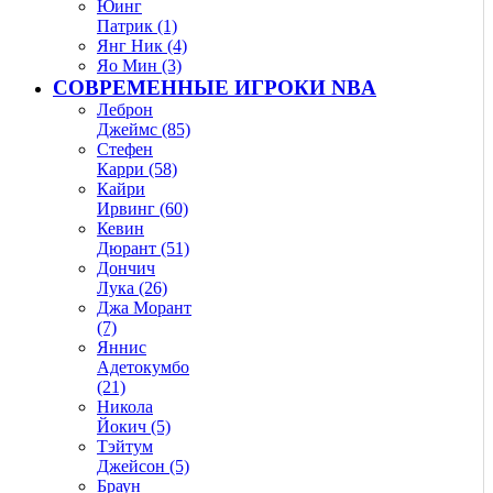
Юинг
Патрик (1)
Янг Ник (4)
Яо Мин (3)
СОВРЕМЕННЫЕ ИГРОКИ NBA
Леброн
Джеймс (85)
Стефен
Карри (58)
Кайри
Ирвинг (60)
Кевин
Дюрант (51)
Дончич
Лука (26)
Джа Морант
(7)
Яннис
Адетокумбо
(21)
Никола
Йокич (5)
Тэйтум
Джейсон (5)
Браун