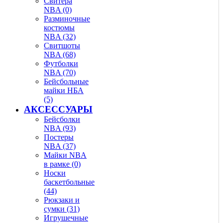
Свитера
NBA (0)
Разминочные
костюмы
NBA (32)
Свитшоты
NBA (68)
Футболки
NBA (70)
Бейсбольные
майки НБА
(5)
АКСЕССУАРЫ
Бейсболки
NBA (93)
Постеры
NBA (37)
Майки NBA
в рамке (0)
Носки
баскетбольные
(44)
Рюкзаки и
сумки (31)
Игрушечные