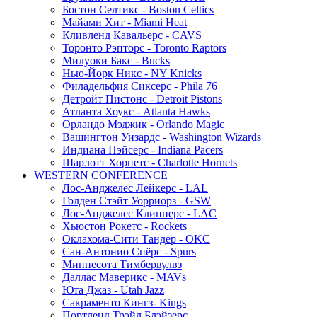
Бостон Селтикс - Boston Celtics
Майами Хит - Miami Heat
Кливленд Кавальерс - CAVS
Торонто Рэпторс - Toronto Raptors
Милуоки Бакс - Bucks
Нью-Йорк Никс - NY Knicks
Филадельфия Сиксерс - Phila 76
Детройт Пистонс - Detroit Pistons
Атланта Хоукс - Atlanta Hawks
Орландо Мэджик - Orlando Magic
Вашингтон Уизардс - Washington Wizards
Индиана Пэйсерс - Indiana Pacers
Шарлотт Хорнетс - Charlotte Hornets
WESTERN CONFERENCE
Лос-Анджелес Лейкерс - LAL
Голден Стэйт Уорриорз - GSW
Лос-Анджелес Клипперс - LAC
Хьюстон Рокетс - Rockets
Оклахома-Сити Тандер - OKC
Сан-Антонио Спёрс - Spurs
Миннесота Тимбервулвз
Даллас Маверикс - MAVs
Юта Джаз - Utah Jazz
Сакраменто Кингз- Kings
Портленд Трэйл Блэйзерс