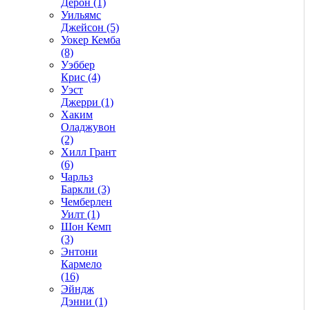
Дерон (1)
Уильямс
Джейсон (5)
Уокер Кемба
(8)
Уэббер
Крис (4)
Уэст
Джерри (1)
Хаким
Оладжувон
(2)
Хилл Грант
(6)
Чарльз
Баркли (3)
Чемберлен
Уилт (1)
Шон Кемп
(3)
Энтони
Кармело
(16)
Эйндж
Дэнни (1)