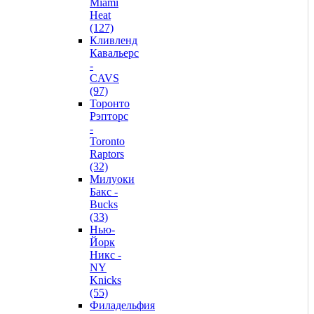
Miami
Heat
(127)
Кливленд
Кавальерс
-
CAVS
(97)
Торонто
Рэпторс
-
Toronto
Raptors
(32)
Милуоки
Бакс -
Bucks
(33)
Нью-
Йорк
Никс -
NY
Knicks
(55)
Филадельфия