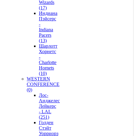
Wizards
(17)
Индиана
Пэйсерс
-
Indiana
Pacers
(13)
Шарлотт
Хорнетс
-
Charlotte
Hornets
(10)
WESTERN
CONFERENCE
(0)
Лос-
Анджелес
Лейкерс
- LAL
(251)
Голден
Стэйт
Уорриорз