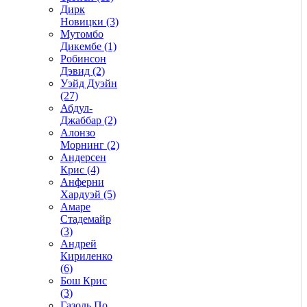
Дирк
Новицки (3)
Мутомбо
Дикембе (1)
Робинсон
Дэвид (2)
Уэйд Дуэйн
(27)
Абдул-
Джаббар (2)
Алонзо
Морнинг (2)
Андерсен
Крис (4)
Анферни
Xардуэй (5)
Амаре
Стадемайр
(3)
Андрей
Кириленко
(6)
Бош Крис
(3)
Газоль По