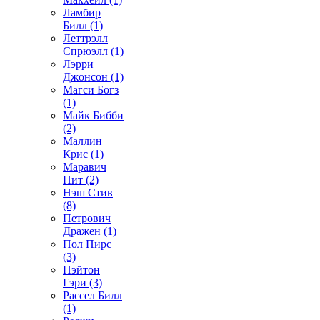
Ламбир
Билл (1)
Леттрэлл
Спрюэлл (1)
Лэрри
Джонсон (1)
Магси Богз
(1)
Майк Бибби
(2)
Маллин
Крис (1)
Маравич
Пит (2)
Нэш Стив
(8)
Петрович
Дражен (1)
Пол Пирс
(3)
Пэйтон
Гэри (3)
Рассел Билл
(1)