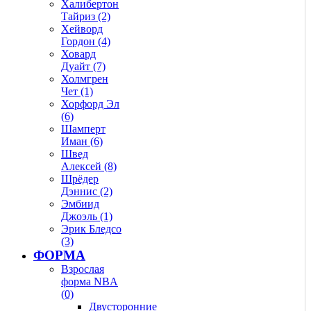
Халибертон
Тайриз (2)
Хейворд
Гордон (4)
Ховард
Дуайт (7)
Холмгрен
Чет (1)
Хорфорд Эл
(6)
Шамперт
Иман (6)
Швед
Алексей (8)
Шрёдер
Дэннис (2)
Эмбиид
Джоэль (1)
Эрик Бледсо
(3)
ФОРМА
Взрослая
форма NBA
(0)
Двусторонние