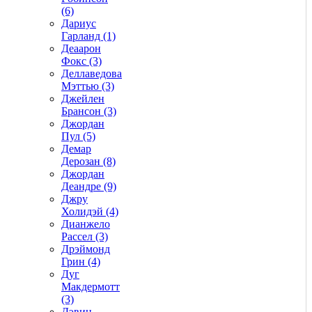
(6)
Дариус
Гарланд (1)
Деаарон
Фокс (3)
Деллаведова
Мэттью (3)
Джейлен
Брансон (3)
Джордан
Пул (5)
Демар
Дерозан (8)
Джордан
Деандре (9)
Джру
Холидэй (4)
Дианжело
Рассел (3)
Дрэймонд
Грин (4)
Дуг
Макдермотт
(3)
Дэвин