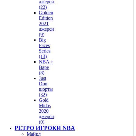
джерси
(22)
Golden
Edition
2021
джерси
(9)
Big
Faces
Series
(13)
NBA +
Bape
(8)
Just
Don
шорты
(32)
Gold
Midas
2020
джерси
(0)
РЕТРО ИГРОКИ NBA
Майкл