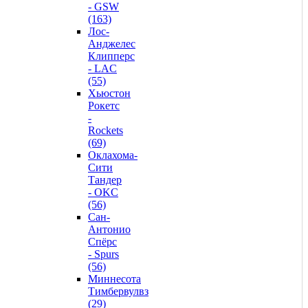
- GSW
(163)
Лос-
Анджелес
Клипперс
- LAC
(55)
Хьюстон
Рокетс
-
Rockets
(69)
Оклахома-
Сити
Тандер
- OKC
(56)
Сан-
Антонио
Спёрс
- Spurs
(56)
Миннесота
Тимбервулвз
(29)