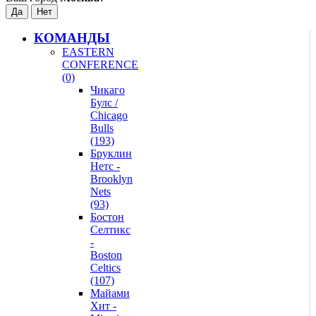
КОМАНДЫ
EASTERN
CONFERENCE
(0)
Чикаго
Булс /
Chicago
Bulls
(193)
Бруклин
Нетс -
Brooklyn
Nets
(93)
Бостон
Селтикс
-
Boston
Celtics
(107)
Майами
Хит -