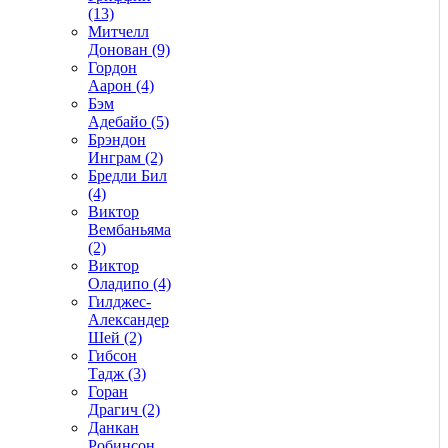
(13)
Митчелл
Донован (9)
Гордон
Аарон (4)
Бэм
Адебайо (5)
Брэндон
Инграм (2)
Бредли Бил
(4)
Виктор
Вембаньяма
(2)
Виктор
Оладипо (4)
Гилджес-
Александер
Шей (2)
Гибсон
Тадж (3)
Горан
Драгич (2)
Данкан
Робинсон