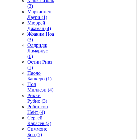
Марк Газоль
(3)
Марканнен
Лаури (1)
Мюррей
Джамал (4)
Жоаким Ноа
(3)
Олдридж
Ламаркус
(6)
Остин Ривз
(1)
Паоло
Банкеро (1)
Пол
Миллсэп (4)
Рикки
Рубио (3)
Робинсон
Нейт (4)
Сергей
Карасев (2)
Симмонс
Бен (5)