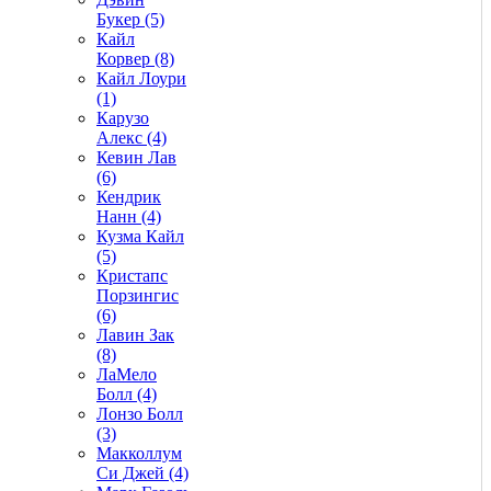
Букер (5)
Кайл
Корвер (8)
Кайл Лоури
(1)
Карузо
Алекс (4)
Кевин Лав
(6)
Кендрик
Нанн (4)
Кузма Кайл
(5)
Кристапс
Порзингис
(6)
Лавин Зак
(8)
ЛаМело
Болл (4)
Лонзо Болл
(3)
Макколлум
Си Джей (4)