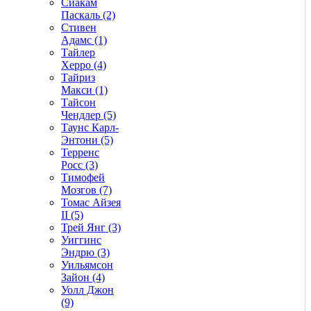
Сиакам
Паскаль (2)
Стивен
Адамс (1)
Тайлер
Херро (4)
Тайриз
Макси (1)
Тайсон
Чендлер (5)
Таунс Карл-
Энтони (5)
Терренс
Росс (3)
Тимофей
Мозгов (7)
Томас Айзея
II (5)
Трей Янг (3)
Уиггинс
Эндрю (3)
Уильямсон
Зайон (4)
Уолл Джон
(9)