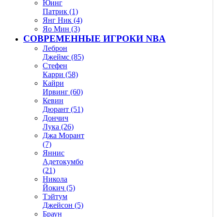
Юинг
Патрик (1)
Янг Ник (4)
Яо Мин (3)
СОВРЕМЕННЫЕ ИГРОКИ NBA
Леброн
Джеймс (85)
Стефен
Карри (58)
Кайри
Ирвинг (60)
Кевин
Дюрант (51)
Дончич
Лука (26)
Джа Морант
(7)
Яннис
Адетокумбо
(21)
Никола
Йокич (5)
Тэйтум
Джейсон (5)
Браун