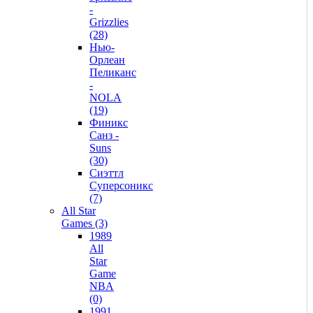
-
Grizzlies
(28)
Нью-
Орлеан
Пеликанс
-
NOLA
(19)
Финикс
Санз -
Suns
(30)
Сиэттл
Суперсоникс
(7)
All Star
Games (3)
1989
All
Star
Game
NBA
(0)
1991