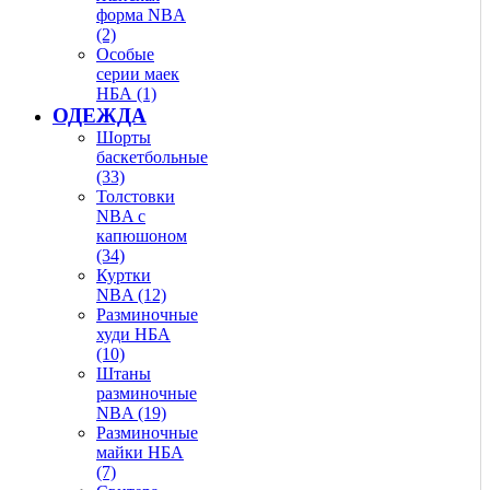
форма NBA
(2)
Особые
серии маек
НБА (1)
ОДЕЖДА
Шорты
баскетбольные
(33)
Толстовки
NBA с
капюшоном
(34)
Куртки
NBA (12)
Разминочные
худи НБА
(10)
Штаны
разминочные
NBA (19)
Разминочные
майки НБА
(7)