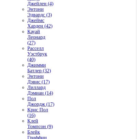
Джейлен (4)
Энтони
Эдвардс (3)
Джеймс
Харден (42)
Кауай
Леонард
(27)
Расселл
Уэстбрук
(40)
Джимми
Батлер (32)
Энтони
Дэвис (17)
Лиллард
Дэмиан (14)
Пол
Джордж (17)
Крис Пол
(16)
Клей
Томпсон (9)
Блейк
Гриффин