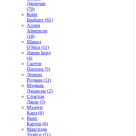
Джордан
(70)
Коби
Брайант (61)
Аллен
Айверсон
(18)
Шакил
О'Нил (11)
Ларри Берд
(4)
Скотти
Пиппен (5)
Деннис
Родман (11)
Мэджик
Джонсон (2)
Стоктон
Джон (5)
Мэлоун
Карл (6)
Винс
Картер (6)
Макгрэди
Трэйси (11)