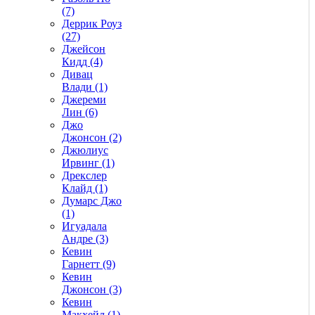
(7)
Деррик Роуз
(27)
Джейсон
Кидд (4)
Дивац
Влади (1)
Джереми
Лин (6)
Джо
Джонсон (2)
Джюлиус
Ирвинг (1)
Дрекслер
Клайд (1)
Думарс Джо
(1)
Игуадала
Андре (3)
Кевин
Гарнетт (9)
Кевин
Джонсон (3)
Кевин
Макхейл (1)