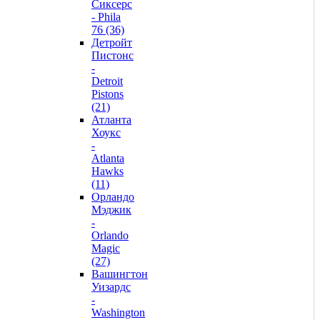
Сиксерс
- Phila
76 (36)
Детройт
Пистонс
-
Detroit
Pistons
(21)
Атланта
Хоукс
-
Atlanta
Hawks
(11)
Орландо
Мэджик
-
Orlando
Magic
(27)
Вашингтон
Уизардс
-
Washington