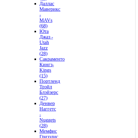
Даллас
Маверикс
-
MAVs
(68)
Юта
Джаз -
Utah
Jazz
(28)
Сакраменто
Кингз-
Kings
(15)
Портленд
Трэйл
Блэйзерс
(27)
Денвер
Наггетс
-
Nuggets
(28)
Мемфис
Гриззлис