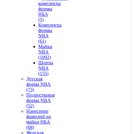
комплекты
формы
НБА
(5)
Комплекты
формы
NBA
(61)
Майки
NBA
(1092)
Шорты
NBA
(155)
Детская
форма NBA
(73)
Подростковая
форма NBA
(52)
Нанесение
фамилий на
майки НБА
(68)
Женская