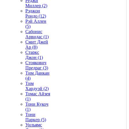
Реджи
Миллер (2)
Рэджон
Рондо (12)
Рэй Аллен
(5)
Сабонис
Арвидас (1)
Смит Джей
Ар (8)
Старкс
Джон (1)
Стоякович
Предраг (3)
Тим Данкан
(4)
Тим
Хардуэй (2)
Томас Айзея
(1)
Тони Кукоч
(1)
Тони
Паркер (5)
Уильямс