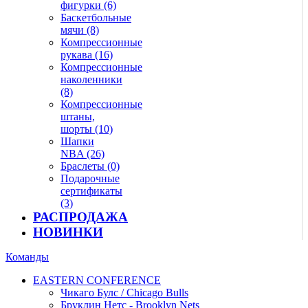
фигурки (6)
Баскетбольные
мячи (8)
Компрессионные
рукава (16)
Компрессионные
наколенники
(8)
Компрессионные
штаны,
шорты (10)
Шапки
NBA (26)
Браслеты (0)
Подарочные
сертификаты
(3)
РАСПРОДАЖА
НОВИНКИ
Команды
EASTERN CONFERENCE
Чикаго Булс / Chicago Bulls
Бруклин Нетс - Brooklyn Nets