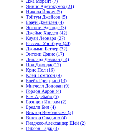
Джа Морант (7)
Яннис Адетокумбо (21)
Никола Йокич (5)
Тэйтум Джейсон (5)
Браун Джейлен (4)
Энтони Эдвардс (3)
Джеймс Харден (42)
Кауай Леонард (27)
Расселл Уэстбрук (40)
Джимми Батлер (32)
Энтони Дэвис (17)
Лиллард Дэмиан (14)
Пол Джордж (17)
Крис Пол (16)
Клей Томпсон (9)
Блейк Гриффин (13)
Митчелл Донован (9)
Гордон Аарон (4)
Бэм Адебайо (5)
Брэндон Инграм (2)
Бредли Бил (4)
Виктор Вембаньяма (2)
Виктор Оладипо (4)
Гилджес-Александер Шей (2)
Гибсон Тадж (3)