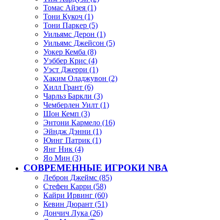
Томас Айзея (1)
Тони Кукоч (1)
Тони Паркер (5)
Уильямс Дерон (1)
Уильямс Джейсон (5)
Уокер Кемба (8)
Уэббер Крис (4)
Уэст Джерри (1)
Хаким Оладжувон (2)
Хилл Грант (6)
Чарльз Баркли (3)
Чемберлен Уилт (1)
Шон Кемп (3)
Энтони Кармело (16)
Эйндж Дэнни (1)
Юинг Патрик (1)
Янг Ник (4)
Яо Мин (3)
СОВРЕМЕННЫЕ ИГРОКИ NBA
Леброн Джеймс (85)
Стефен Карри (58)
Кайри Ирвинг (60)
Кевин Дюрант (51)
Дончич Лука (26)