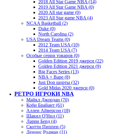
2018 All Star Game NBA (14)
2019 All Star Game NBA (0)
2020 All star game (0)
2023 All Star game NBA (4)
NCAA Basketball (2)
Duke (0)
North Carolina (2)
USA Dream Teams (0)
2012 Team USA (10)
2014 Team USA (7)
Особые серии товаров (0)
Golden Edition 2019 джерси (22)
Golden Edition 2021 джерси (9)
Big Faces Series (13)
NBA + Bape (8)
Just Don шорты (32)
Gold Midas 2020 джерси (0)
РЕТРО ИГРОКИ NBA
Майкл Джордан (70)
Коби Брайант (61)
Аллен Айверсон (18)
Шакил О'Нил (11)
Ларри Берд (4)
Скотти Пиппен (5)
Деннис Родман (11)