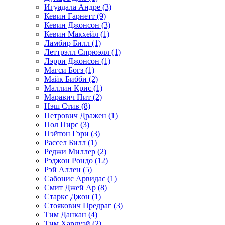
Игуадала Андре (3)
Кевин Гарнетт (9)
Кевин Джонсон (3)
Кевин Макхейл (1)
Ламбир Билл (1)
Леттрэлл Спрюэлл (1)
Лэрри Джонсон (1)
Магси Богз (1)
Майк Бибби (2)
Маллин Крис (1)
Маравич Пит (2)
Нэш Стив (8)
Петрович Дражен (1)
Пол Пирс (3)
Пэйтон Гэри (3)
Рассел Билл (1)
Реджи Миллер (2)
Рэджон Рондо (12)
Рэй Аллен (5)
Сабонис Арвидас (1)
Смит Джей Ар (8)
Старкс Джон (1)
Стоякович Предраг (3)
Тим Данкан (4)
Тим Хардуэй (2)