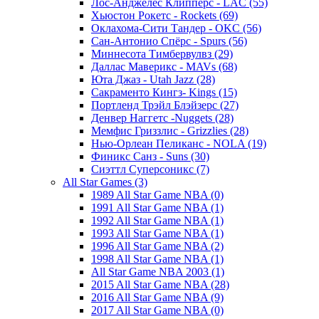
Лос-Анджелес Клипперс - LAC (55)
Хьюстон Рокетс - Rockets (69)
Оклахома-Сити Тандер - OKC (56)
Сан-Антонио Спёрс - Spurs (56)
Миннесота Тимбервулвз (29)
Даллас Маверикс - MAVs (68)
Юта Джаз - Utah Jazz (28)
Сакраменто Кингз- Kings (15)
Портленд Трэйл Блэйзерс (27)
Денвер Наггетс -Nuggets (28)
Мемфис Гриззлис - Grizzlies (28)
Нью-Орлеан Пеликанс - NOLA (19)
Финикс Санз - Suns (30)
Сиэттл Суперсоникс (7)
All Star Games (3)
1989 All Star Game NBA (0)
1991 All Star Game NBA (1)
1992 All Star Game NBA (1)
1993 All Star Game NBA (1)
1996 All Star Game NBA (2)
1998 All Star Game NBA (1)
All Star Game NBA 2003 (1)
2015 All Star Game NBA (28)
2016 All Star Game NBA (9)
2017 All Star Game NBA (0)