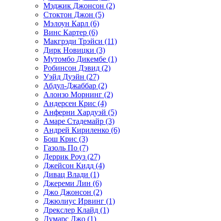
Мэджик Джонсон (2)
Стоктон Джон (5)
Мэлоун Карл (6)
Винс Картер (6)
Макгрэди Трэйси (11)
Дирк Новицки (3)
Мутомбо Дикембе (1)
Робинсон Дэвид (2)
Уэйд Дуэйн (27)
Абдул-Джаббар (2)
Алонзо Морнинг (2)
Андерсен Крис (4)
Анферни Xардуэй (5)
Амаре Стадемайр (3)
Андрей Кириленко (6)
Бош Крис (3)
Газоль По (7)
Деррик Роуз (27)
Джейсон Кидд (4)
Дивац Влади (1)
Джереми Лин (6)
Джо Джонсон (2)
Джюлиус Ирвинг (1)
Дрекслер Клайд (1)
Думарс Джо (1)