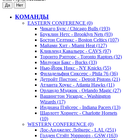
КОМАНДЫ
EASTERN CONFERENCE (0)
Чикаго Булс / Chicago Bulls (193)
Бруклин Нетс - Brooklyn Nets (93)
Бостон Селтикс - Boston Celtics (107)
Майами Хит - Miami Heat (127)
Кливленд Кавальерс - CAVS (97)
Торонто Рэпторс - Toronto Raptors (32)
Милуоки Бакс - Bucks (33)
Нью-Йорк Никс - NY Knicks (55)
Филадельфия Сиксерс - Phila 76 (36)
Детройт Пистонс - Detroit Pistons (21)
Атланта Хоукс - Atlanta Hawks (11)
Орландо Мэджик - Orlando Magic (27)
Вашингтон Уизардс - Washington
Wizards (17)
Индиана Пэйсерс - Indiana Pacers (13)
Шарлотт Хорнетс - Charlotte Hornets
(10)
WESTERN CONFERENCE (0)
Лос-Анджелес Лейкерс - LAL (251)
Голден Стэйт Уорриорз - GSW (163)