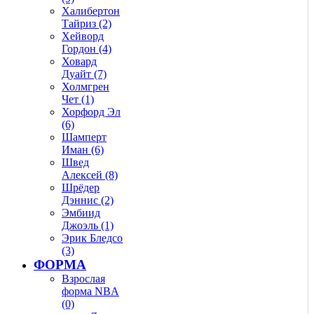
Халибертон
Тайриз (2)
Хейворд
Гордон (4)
Ховард
Дуайт (7)
Холмгрен
Чет (1)
Хорфорд Эл
(6)
Шамперт
Иман (6)
Швед
Алексей (8)
Шрёдер
Дэннис (2)
Эмбиид
Джоэль (1)
Эрик Бледсо
(3)
ФОРМА
Взрослая
форма NBA
(0)