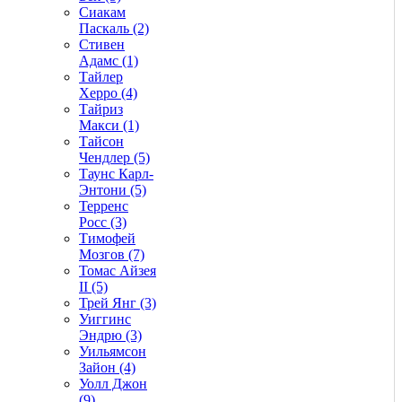
Сиакам
Паскаль (2)
Стивен
Адамс (1)
Тайлер
Херро (4)
Тайриз
Макси (1)
Тайсон
Чендлер (5)
Таунс Карл-
Энтони (5)
Терренс
Росс (3)
Тимофей
Мозгов (7)
Томас Айзея
II (5)
Трей Янг (3)
Уиггинс
Эндрю (3)
Уильямсон
Зайон (4)
Уолл Джон
(9)