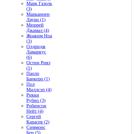
Марк Газоль
(3)
Марканнен
Лаури (1)
Мюррей
Джамал (4)
Жоаким Ноа
(3)
Олдридж
Ламаркус
(6)
Остин Ривз
(1)
Паоло
Банкеро (1)
Пол
Миллсэп (4)
Рикки
Рубио (3)
Робинсон
Нейт (4)
Сергей
Карасев (2)
Симмонс
Бен (5)