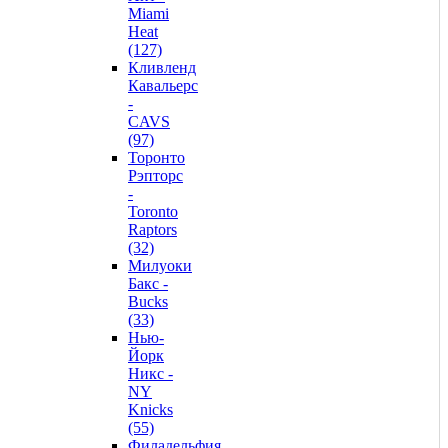
Miami
Heat
(127)
Кливленд
Кавальерс
-
CAVS
(97)
Торонто
Рэпторс
-
Toronto
Raptors
(32)
Милуоки
Бакс -
Bucks
(33)
Нью-
Йорк
Никс -
NY
Knicks
(55)
Филадельфия