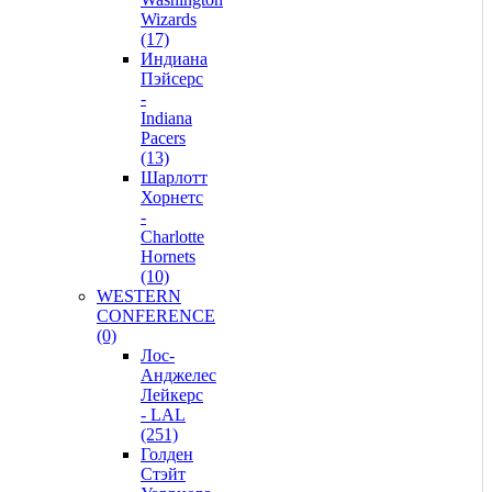
Wizards
(17)
Индиана
Пэйсерс
-
Indiana
Pacers
(13)
Шарлотт
Хорнетс
-
Charlotte
Hornets
(10)
WESTERN
CONFERENCE
(0)
Лос-
Анджелес
Лейкерс
- LAL
(251)
Голден
Стэйт