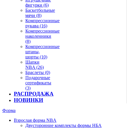
фигурки (6)
Баскетбольные
мячи (8)
Компрессионные
рукава (16)
Компрессионные
наколенники
(8)
Компрессионные
штаны,
шорты (10)
Шапки
NBA (26)
Браслеты (0)
Подарочные
сертификаты
(3)
РАСПРОДАЖА
НОВИНКИ
Форма
Взрослая форма NBA
Двусторонние комплекты формы НБА