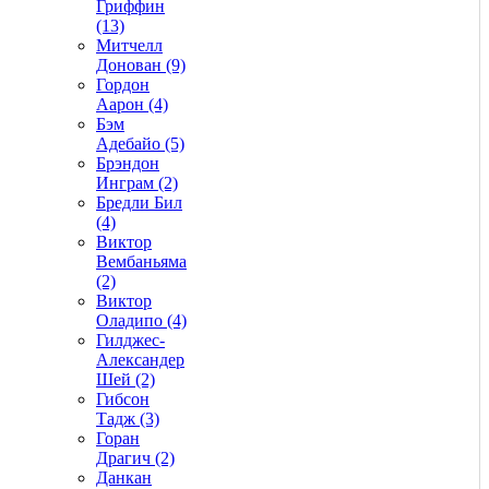
Гриффин
(13)
Митчелл
Донован (9)
Гордон
Аарон (4)
Бэм
Адебайо (5)
Брэндон
Инграм (2)
Бредли Бил
(4)
Виктор
Вембаньяма
(2)
Виктор
Оладипо (4)
Гилджес-
Александер
Шей (2)
Гибсон
Тадж (3)
Горан
Драгич (2)
Данкан