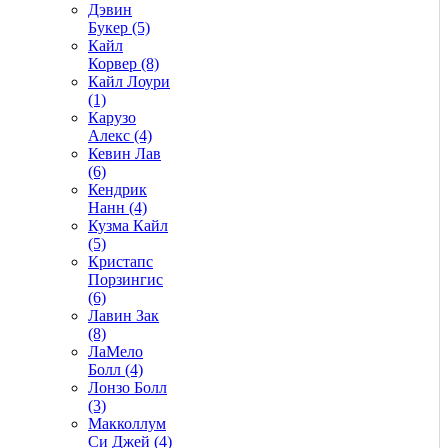
Дэвин
Букер (5)
Кайл
Корвер (8)
Кайл Лоури
(1)
Карузо
Алекс (4)
Кевин Лав
(6)
Кендрик
Нанн (4)
Кузма Кайл
(5)
Кристапс
Порзингис
(6)
Лавин Зак
(8)
ЛаМело
Болл (4)
Лонзо Болл
(3)
Макколлум
Си Джей (4)