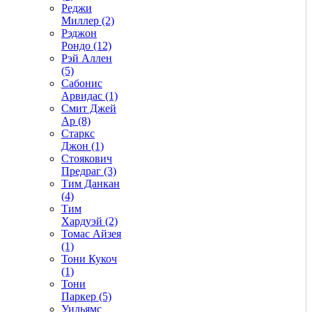
Реджи
Миллер (2)
Рэджон
Рондо (12)
Рэй Аллен
(5)
Сабонис
Арвидас (1)
Смит Джей
Ар (8)
Старкс
Джон (1)
Стоякович
Предраг (3)
Тим Данкан
(4)
Тим
Хардуэй (2)
Томас Айзея
(1)
Тони Кукоч
(1)
Тони
Паркер (5)
Уильямс