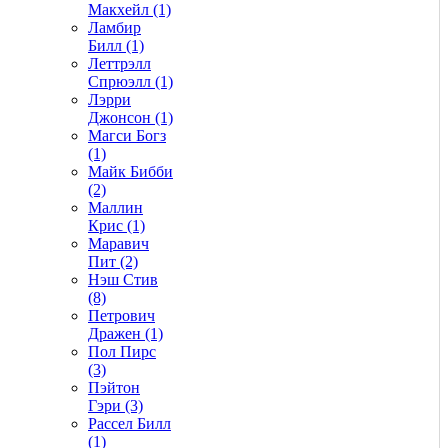
Макхейл (1)
Ламбир
Билл (1)
Леттрэлл
Спрюэлл (1)
Лэрри
Джонсон (1)
Магси Богз
(1)
Майк Бибби
(2)
Маллин
Крис (1)
Маравич
Пит (2)
Нэш Стив
(8)
Петрович
Дражен (1)
Пол Пирс
(3)
Пэйтон
Гэри (3)
Рассел Билл
(1)