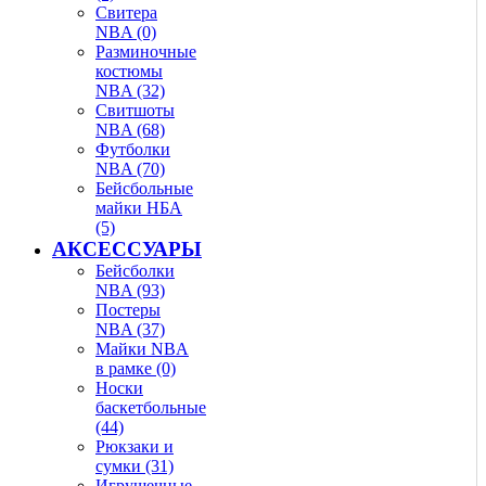
Свитера
NBA (0)
Разминочные
костюмы
NBA (32)
Свитшоты
NBA (68)
Футболки
NBA (70)
Бейсбольные
майки НБА
(5)
АКСЕССУАРЫ
Бейсболки
NBA (93)
Постеры
NBA (37)
Майки NBA
в рамке (0)
Носки
баскетбольные
(44)
Рюкзаки и
сумки (31)
Игрушечные