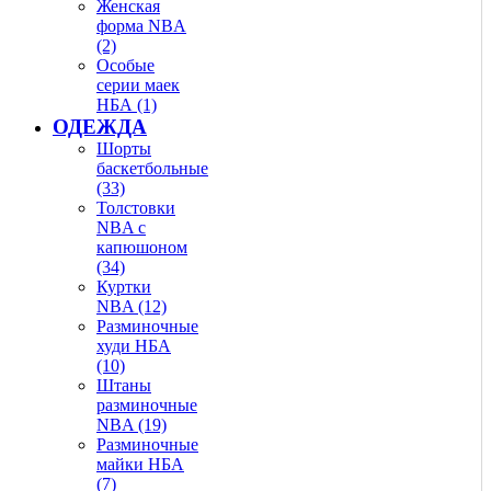
Женская
форма NBA
(2)
Особые
серии маек
НБА (1)
ОДЕЖДА
Шорты
баскетбольные
(33)
Толстовки
NBA с
капюшоном
(34)
Куртки
NBA (12)
Разминочные
худи НБА
(10)
Штаны
разминочные
NBA (19)
Разминочные
майки НБА
(7)