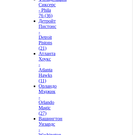
Сиксерс
- Phila
76 (36)
Детройт
Пистонс
-
Detroit
Pistons
(21)
Атланта
Хоукс
-
Atlanta
Hawks
(11)
Орландо
Мэджик
-
Orlando
Magic
(27)
Вашингтон
Уизардс
-
Washington