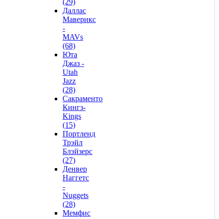
(29)
Даллас
Маверикс
-
MAVs
(68)
Юта
Джаз -
Utah
Jazz
(28)
Сакраменто
Кингз-
Kings
(15)
Портленд
Трэйл
Блэйзерс
(27)
Денвер
Наггетс
-
Nuggets
(28)
Мемфис