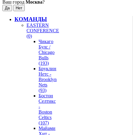
Ваш город
Москва
?
КОМАНДЫ
EASTERN
CONFERENCE
(0)
Чикаго
Булс /
Chicago
Bulls
(193)
Бруклин
Нетс -
Brooklyn
Nets
(93)
Бостон
Селтикс
-
Boston
Celtics
(107)
Майами
Хит -