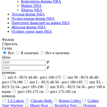
Комплекты формы NBA
Майки NBA
Шорты NBA
Детская форма NBA
Подростковая форма NBA
Нанесение фамилий на майки НБА
Женская форма NBA
Особые серии маек НБА
Фильтр
Сбросить
Склад
Все
В наличии
Нет в наличии
Цена
₽
₽
размеры
size S - RUS 44-46 - рост 168-175
size M - RUS 46-48 -
рост 174-180
size L - RUS 48-50 - рост 180-185
size XL -
RUS 52-54 - рост 185-190
size XXL - RUS 54-56 - рост 190 и
выше
рост 165-175 см
рост 175-185 см
команда
LA Lakers
Chicago Bulls
Boston Celtics
Golden
State Warriors
Miami Heat
Brooklyn Nets
Houston