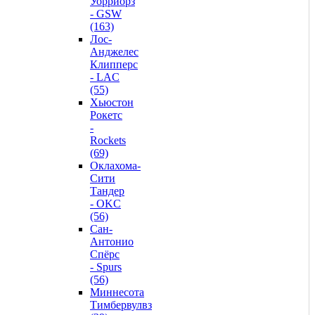
Уорриорз
- GSW
(163)
Лос-
Анджелес
Клипперс
- LAC
(55)
Хьюстон
Рокетс
-
Rockets
(69)
Оклахома-
Сити
Тандер
- OKC
(56)
Сан-
Антонио
Спёрс
- Spurs
(56)
Миннесота
Тимбервулвз