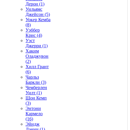
Дерон (1)
Уильямс
Джейсон (5)
Уокер Кемба
(8)
Уэббер
Крис (4)
Уэст
Джерри (1)
Хаким
Оладжувон
(2)
Хилл Грант
(6)
Чарльз
Баркли (3)
Чемберлен
Уилт (1)
Шон Кемп
(3)
Энтони
Кармело
(16)
Эйндж
Дэнни (1)