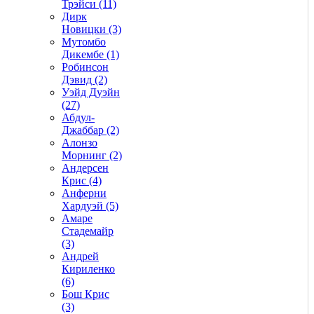
Трэйси (11)
Дирк
Новицки (3)
Мутомбо
Дикембе (1)
Робинсон
Дэвид (2)
Уэйд Дуэйн
(27)
Абдул-
Джаббар (2)
Алонзо
Морнинг (2)
Андерсен
Крис (4)
Анферни
Xардуэй (5)
Амаре
Стадемайр
(3)
Андрей
Кириленко
(6)
Бош Крис
(3)