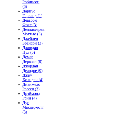
Робинсон
(6)
Дариус
Гарланд (1)
Деаарон
Фокс (3)
Деллаведова
Мэттью (3)
Джейлен
Брансон (3)
Джордан
Пул (5)
Демар
Дерозан (8)
Джордан
Деандре (9)
Джру
Холидэй (4)
Дианжело
Рассел (3)
Дрэймонд
Грин (4)
Дуг
Макдермотт
(3)