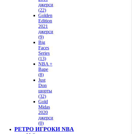
джерси
(22)
Golden
Edition
2021
джерси
(9)
Big
Faces
Series
(13)
NBA +
Bape
(8)
Just
Don
шорты
(32)
Gold
Midas
2020
джерси
(0)
РЕТРО ИГРОКИ NBA