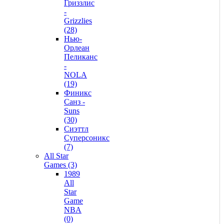
Гриззлис
-
Grizzlies
(28)
Нью-
Орлеан
Пеликанс
-
NOLA
(19)
Финикс
Санз -
Suns
(30)
Сиэттл
Суперсоникс
(7)
All Star
Games (3)
1989
All
Star
Game
NBA
(0)