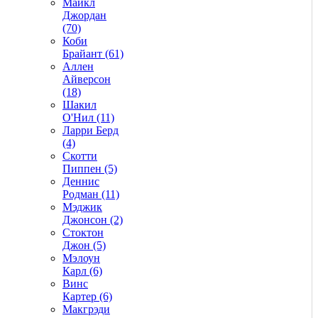
Майкл
Джордан
(70)
Коби
Брайант (61)
Аллен
Айверсон
(18)
Шакил
О'Нил (11)
Ларри Берд
(4)
Скотти
Пиппен (5)
Деннис
Родман (11)
Мэджик
Джонсон (2)
Стоктон
Джон (5)
Мэлоун
Карл (6)
Винс
Картер (6)
Макгрэди