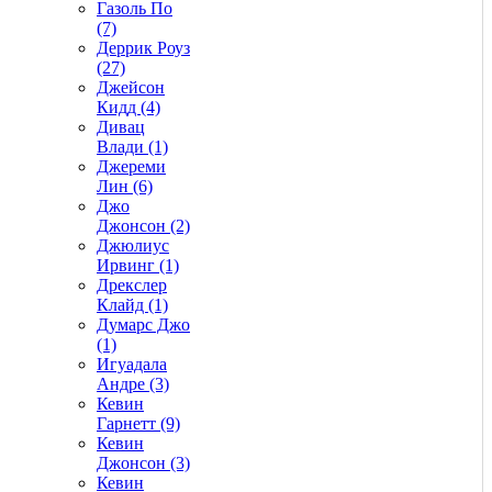
Газоль По
(7)
Деррик Роуз
(27)
Джейсон
Кидд (4)
Дивац
Влади (1)
Джереми
Лин (6)
Джо
Джонсон (2)
Джюлиус
Ирвинг (1)
Дрекслер
Клайд (1)
Думарс Джо
(1)
Игуадала
Андре (3)
Кевин
Гарнетт (9)
Кевин
Джонсон (3)
Кевин