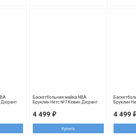
NBA
Баскетбольная майка NBA
Баскетбол
н Дюрант
Бруклин Нетс №7 Кевин Дюрант
Бруклин Не
gman
черная
белая swi
4 499
4 499
₽
Купить