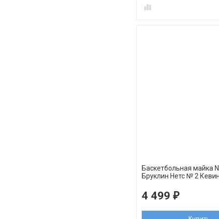
Баскетбольная майка 
Бруклин Нетс № 2 Кевин
белая swingman REV30
4 499
₽
Купить