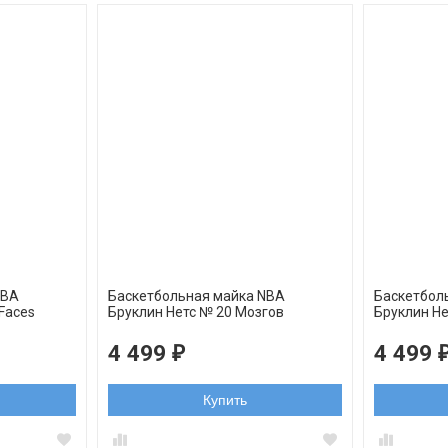
NBA
Баскетбольная майка NBA
Баскетбол
 Faces
Бруклин Нетс № 20 Мозгов
Бруклин Н
Тимофей черная swingman
черная
4 499
4 499
₽
Купить