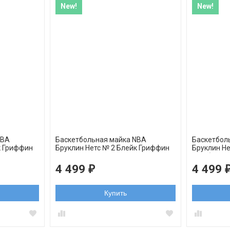
New!
New!
NBA
Баскетбольная майка NBA
Баскетбол
к Гриффин
Бруклин Нетс № 2 Блейк Гриффин
Бруклин Н
серая swingman
голубая s
4 499
4 499
₽
Купить