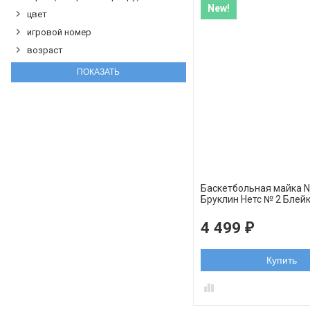
New!
цвет
игровой номер
возраст
Баскетбольная майка 
Бруклин Нетс № 2 Блей
черная swingman
4 499
₽
Купить