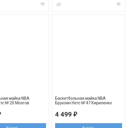
ьная майка NBA
Баскетбольная майка NBA
тс № 20 Мозгов
Бруклин Нетс № 47 Кириленко
елая swingman
Андрей белая swingman REV30
4 499
₽
₽
Купить
Купить