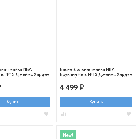
ьная майка NBA
Баскетбольная майка NBA
етс №13 Джеймс Харден
Бруклин Нетс №13 Джеймс Харден
елая орнамент
черно-белая swingman
4 499
₽
₽
Купить
Купить
New!