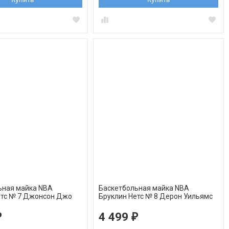
ьная майка NBA
Баскетбольная майка NBA
етс № 7 Джонсон Джо
Бруклин Нетс № 8 Дерон Уильямс
ingman REV30
белая swingman REV30
4 499
₽
₽