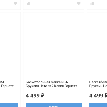
NBA
Баскетбольная майка NBA
Баскетбол
 Гарнетт
Бруклин Нетс № 2 Кевин Гарнетт
Бруклин Не
черная swingman REV30
Тимофей б
4 499
4 499
₽
Купить