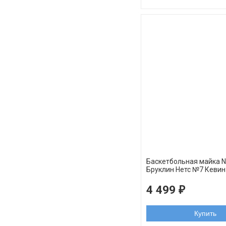
Баскетбольная майка 
Бруклин Нетс №7 Кеви
черная орнамент swin
4 499
₽
Купить