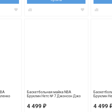
NBA
Баскетбольная майка NBA
Баскетбол
иленко
Бруклин Нетс № 7 Джонсон Джо
Бруклин Н
an REV30
белая swingman REV30
черная sw
4 499
4 499
₽