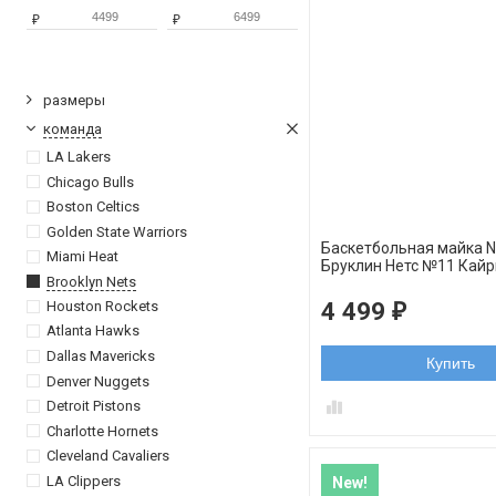
₽
₽
размеры
команда
LA Lakers
Chicago Bulls
Boston Celtics
Golden State Warriors
Баскетбольная майка 
Miami Heat
Бруклин Нетс №11 Кайр
Brooklyn Nets
черная орнамент
4 499
Houston Rockets
₽
Atlanta Hawks
Dallas Mavericks
Купить
Denver Nuggets
Detroit Pistons
Charlotte Hornets
Cleveland Cavaliers
LA Clippers
New!