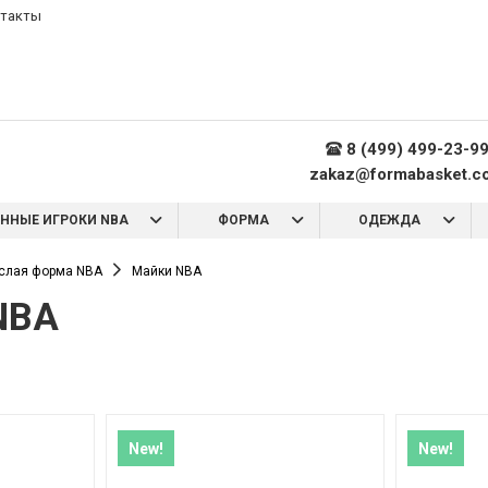
такты
8 (499) 499-23-9
zakaz@formabasket.c
ННЫЕ ИГРОКИ NBA
ФОРМА
ОДЕЖДА
слая форма NBA
Майки NBA
NBA
New!
New!