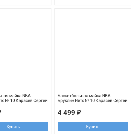
ьная майка NBA
Баскетбольная майка NBA
тс № 10 Карасев Сергей
Бруклин Нетс № 10 Карасев Сергей
ngman REV30
черная swingman REV30
4 499
₽
₽
Купить
Купить