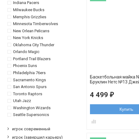
Indiana Pacers
Milwaukee Bucks
Memphis Grizzlies
Minnesota Timberwolves
New Orlean Pelicans
New York Knicks
Oklahoma City Thunder
Orlando Magic
Portland Trail Blazers
Phoenix Suns
Philadelphia 76ers
Баскетбольная майка 
Sacramento Kings
Бруклин Нетс №13 Дже
San Antonio Spurs
голубая swingman
4 499
₽
Toronto Raptors
Utah Jazz
Washington Wizards
Купить
Seattle Supersonics
игрок современный
игрок (завершил карьеру)