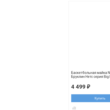
Баскетбольная майка 
Бруклин Нетс серия Big
4 499
₽
Купить