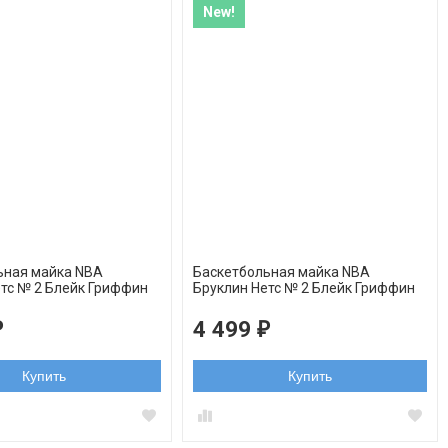
New!
ьная майка NBA
Баскетбольная майка NBA
етс № 2 Блейк Гриффин
Бруклин Нетс № 2 Блейк Гриффин
wingman
Honor Basquiat черная swingman
4 499
₽
₽
Купить
Купить