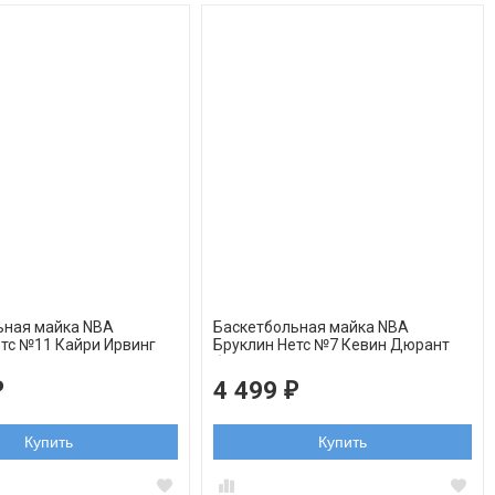
ьная майка NBA
Баскетбольная майка NBA
етс №11 Кайри Ирвинг
Бруклин Нетс №7 Кевин Дюрант
белая
4 499
₽
₽
Купить
Купить