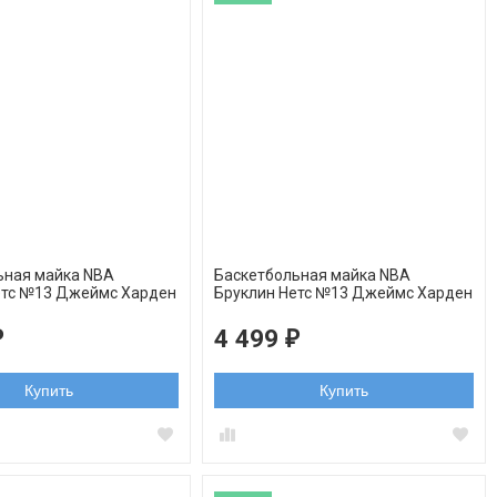
ьная майка NBA
Баскетбольная майка NBA
етс №13 Джеймс Харден
Бруклин Нетс №13 Джеймс Харден
ngman
серая swingman
4 499
₽
₽
Купить
Купить