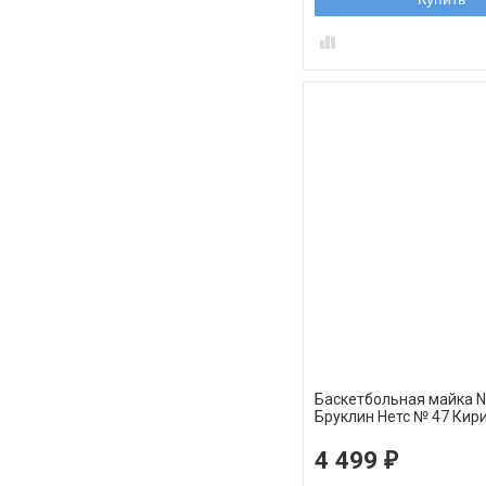
Баскетбольная майка 
Бруклин Нетс № 47 Кир
Андрей черная swingm
4 499
₽