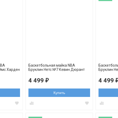
NBA
Баскетбольная майка NBA
Баскетбол
ймс Харден
Бруклин Нетс №7 Кевин Дюрант
Бруклин Н
серая
белая swi
4 499
4 499
₽
Купить