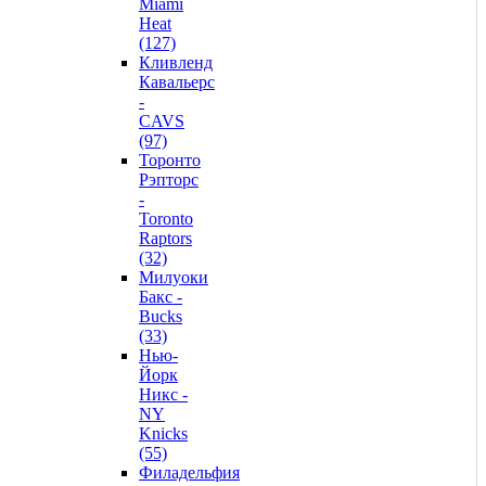
Miami
Heat
(127)
Кливленд
Кавальерс
-
CAVS
(97)
Торонто
Рэпторс
-
Toronto
Raptors
(32)
Милуоки
Бакс -
Bucks
(33)
Нью-
Йорк
Никс -
NY
Knicks
(55)
Филадельфия