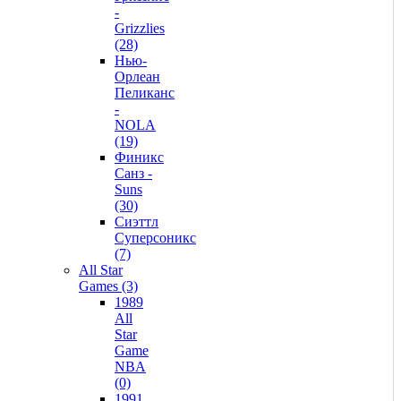
-
Grizzlies
(28)
Нью-
Орлеан
Пеликанс
-
NOLA
(19)
Финикс
Санз -
Suns
(30)
Сиэттл
Суперсоникс
(7)
All Star
Games (3)
1989
All
Star
Game
NBA
(0)
1991