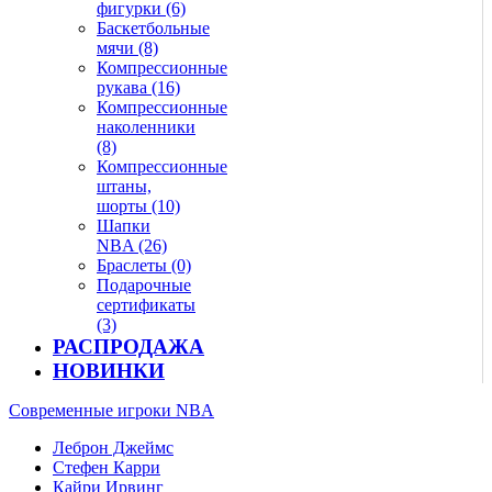
фигурки (6)
Баскетбольные
мячи (8)
Компрессионные
рукава (16)
Компрессионные
наколенники
(8)
Компрессионные
штаны,
шорты (10)
Шапки
NBA (26)
Браслеты (0)
Подарочные
сертификаты
(3)
РАСПРОДАЖА
НОВИНКИ
Современные игроки NBA
Леброн Джеймс
Стефен Карри
Кайри Ирвинг