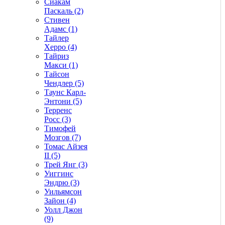
Сиакам
Паскаль (2)
Стивен
Адамс (1)
Тайлер
Херро (4)
Тайриз
Макси (1)
Тайсон
Чендлер (5)
Таунс Карл-
Энтони (5)
Терренс
Росс (3)
Тимофей
Мозгов (7)
Томас Айзея
II (5)
Трей Янг (3)
Уиггинс
Эндрю (3)
Уильямсон
Зайон (4)
Уолл Джон
(9)