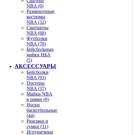
Свитера
NBA (0)
Разминочные
костюмы
NBA (32)
Свитшоты
NBA (68)
Футболки
NBA (70)
Бейсбольные
майки НБА
(5)
АКСЕССУАРЫ
Бейсболки
NBA (93)
Постеры
NBA (37)
Майки NBA
в рамке (0)
Носки
баскетбольные
(44)
Рюкзаки и
сумки (31)
Игрушечные