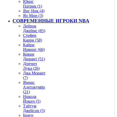
Юинг
Патрик (1)
Янг Ник (4)
Яо Мин (3)
СОВРЕМЕННЫЕ ИГРОКИ NBA
Леброн
Джеймс (85)
Стефен
Карри (58)
Кайри
Ирвинг (60)
Кевин
Дюрант (51)
Дончич
Лука (26)
Джа Морант
(7)
Яннис
Адетокумбо
(21)
Никола
Йокич (5)
Тэйтум
Джейсон (5)
Браун