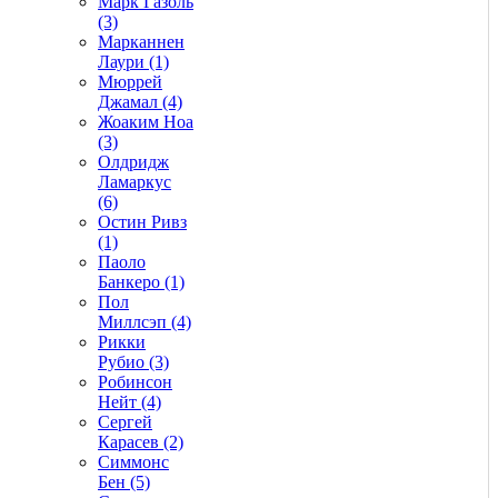
Марк Газоль
(3)
Марканнен
Лаури (1)
Мюррей
Джамал (4)
Жоаким Ноа
(3)
Олдридж
Ламаркус
(6)
Остин Ривз
(1)
Паоло
Банкеро (1)
Пол
Миллсэп (4)
Рикки
Рубио (3)
Робинсон
Нейт (4)
Сергей
Карасев (2)
Симмонс
Бен (5)