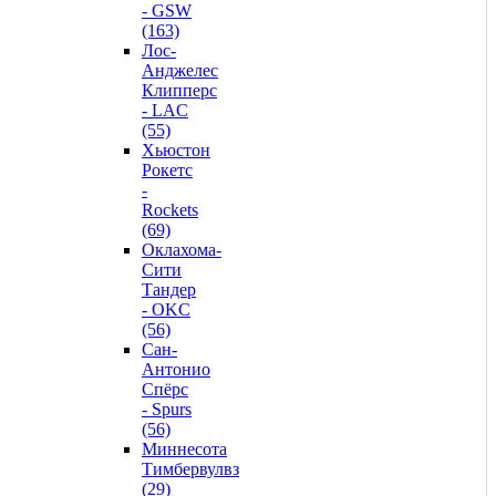
- GSW
(163)
Лос-
Анджелес
Клипперс
- LAC
(55)
Хьюстон
Рокетс
-
Rockets
(69)
Оклахома-
Сити
Тандер
- OKC
(56)
Сан-
Антонио
Спёрс
- Spurs
(56)
Миннесота
Тимбервулвз
(29)