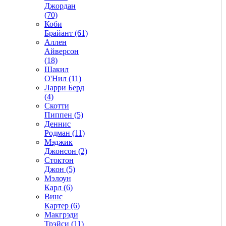
Джордан
(70)
Коби
Брайант (61)
Аллен
Айверсон
(18)
Шакил
О'Нил (11)
Ларри Берд
(4)
Скотти
Пиппен (5)
Деннис
Родман (11)
Мэджик
Джонсон (2)
Стоктон
Джон (5)
Мэлоун
Карл (6)
Винс
Картер (6)
Макгрэди
Трэйси (11)