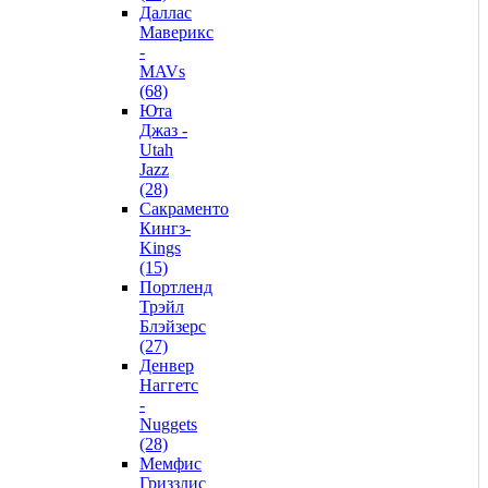
Даллас
Маверикс
-
MAVs
(68)
Юта
Джаз -
Utah
Jazz
(28)
Сакраменто
Кингз-
Kings
(15)
Портленд
Трэйл
Блэйзерс
(27)
Денвер
Наггетс
-
Nuggets
(28)
Мемфис
Гриззлис