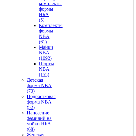
комплекты
формы
НБА
(5)
Комплекты
формы
NBA
(61)
Майки
NBA
(1092)
Шорты
NBA
(155)
Детская
форма NBA
(73)
Подростковая
форма NBA
(52)
Нанесение
фамилий на
майки НБА
(68)
Женская