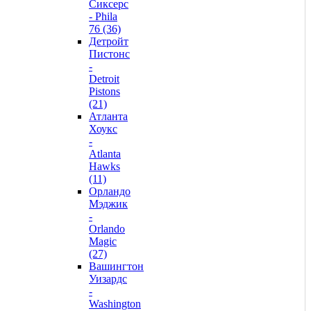
Сиксерс
- Phila
76 (36)
Детройт
Пистонс
-
Detroit
Pistons
(21)
Атланта
Хоукс
-
Atlanta
Hawks
(11)
Орландо
Мэджик
-
Orlando
Magic
(27)
Вашингтон
Уизардс
-
Washington