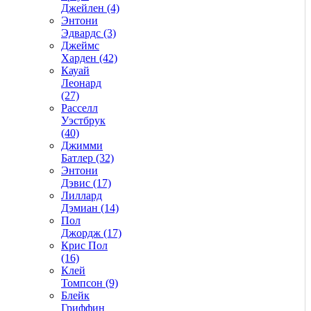
Джейлен (4)
Энтони
Эдвардс (3)
Джеймс
Харден (42)
Кауай
Леонард
(27)
Расселл
Уэстбрук
(40)
Джимми
Батлер (32)
Энтони
Дэвис (17)
Лиллард
Дэмиан (14)
Пол
Джордж (17)
Крис Пол
(16)
Клей
Томпсон (9)
Блейк
Гриффин