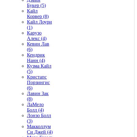
Букер (5)
Кайл
Корвер (8)
Кайл Лоури
(1)
Карузо
Алекс (4)
Кевин Лав
(6)
Кендрик
Нанн (4)
Кузма Кайл
(5)
Кристапс
Порзингис
(6)
Лавин Зак
(8)
ЛаМело
Болл (4)
Лонзо Болл
(3)
Макколлум
Си Джей (4)