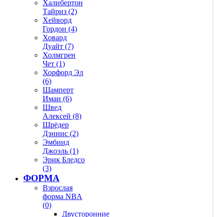
Халибертон
Тайриз (2)
Хейворд
Гордон (4)
Ховард
Дуайт (7)
Холмгрен
Чет (1)
Хорфорд Эл
(6)
Шамперт
Иман (6)
Швед
Алексей (8)
Шрёдер
Дэннис (2)
Эмбиид
Джоэль (1)
Эрик Бледсо
(3)
ФОРМА
Взрослая
форма NBA
(0)
Двусторонние