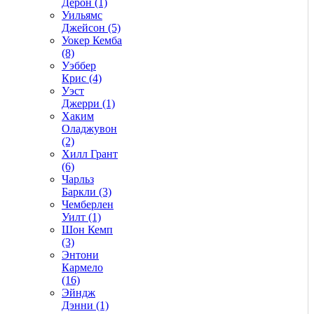
Дерон (1)
Уильямс
Джейсон (5)
Уокер Кемба
(8)
Уэббер
Крис (4)
Уэст
Джерри (1)
Хаким
Оладжувон
(2)
Хилл Грант
(6)
Чарльз
Баркли (3)
Чемберлен
Уилт (1)
Шон Кемп
(3)
Энтони
Кармело
(16)
Эйндж
Дэнни (1)