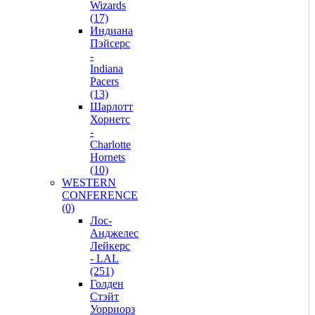
Wizards
(17)
Индиана
Пэйсерс
-
Indiana
Pacers
(13)
Шарлотт
Хорнетс
-
Charlotte
Hornets
(10)
WESTERN
CONFERENCE
(0)
Лос-
Анджелес
Лейкерс
- LAL
(251)
Голден
Стэйт
Уорриорз