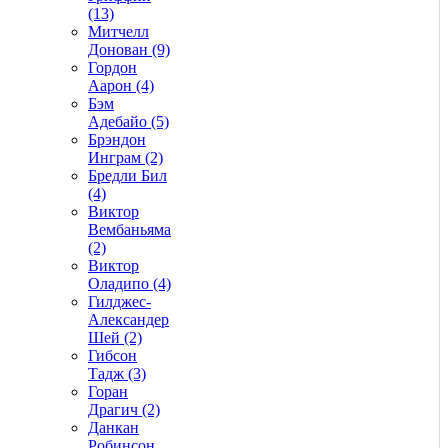
(13)
Митчелл
Донован (9)
Гордон
Аарон (4)
Бэм
Адебайо (5)
Брэндон
Инграм (2)
Бредли Бил
(4)
Виктор
Вембаньяма
(2)
Виктор
Оладипо (4)
Гилджес-
Александер
Шей (2)
Гибсон
Тадж (3)
Горан
Драгич (2)
Данкан
Робинсон