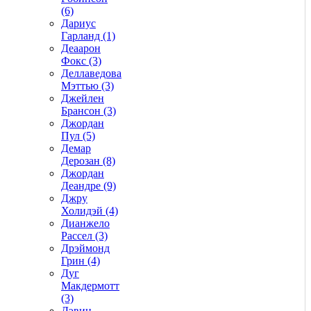
(6)
Дариус
Гарланд (1)
Деаарон
Фокс (3)
Деллаведова
Мэттью (3)
Джейлен
Брансон (3)
Джордан
Пул (5)
Демар
Дерозан (8)
Джордан
Деандре (9)
Джру
Холидэй (4)
Дианжело
Рассел (3)
Дрэймонд
Грин (4)
Дуг
Макдермотт
(3)
Дэвин