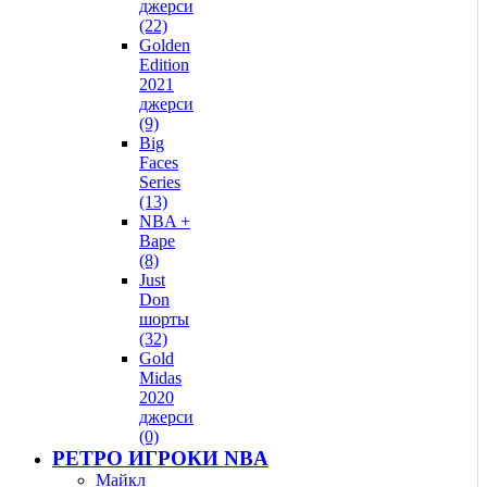
джерси
(22)
Golden
Edition
2021
джерси
(9)
Big
Faces
Series
(13)
NBA +
Bape
(8)
Just
Don
шорты
(32)
Gold
Midas
2020
джерси
(0)
РЕТРО ИГРОКИ NBA
Майкл