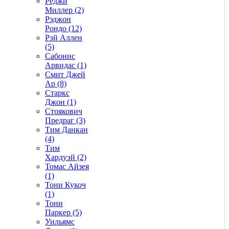
Реджи
Миллер (2)
Рэджон
Рондо (12)
Рэй Аллен
(5)
Сабонис
Арвидас (1)
Смит Джей
Ар (8)
Старкс
Джон (1)
Стоякович
Предраг (3)
Тим Данкан
(4)
Тим
Хардуэй (2)
Томас Айзея
(1)
Тони Кукоч
(1)
Тони
Паркер (5)
Уильямс