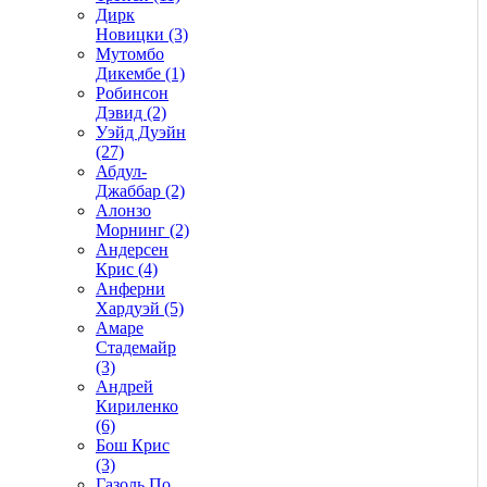
Дирк
Новицки (3)
Мутомбо
Дикембе (1)
Робинсон
Дэвид (2)
Уэйд Дуэйн
(27)
Абдул-
Джаббар (2)
Алонзо
Морнинг (2)
Андерсен
Крис (4)
Анферни
Xардуэй (5)
Амаре
Стадемайр
(3)
Андрей
Кириленко
(6)
Бош Крис
(3)
Газоль По