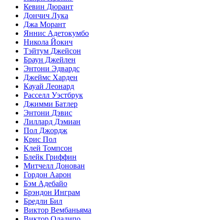
Кевин Дюрант
Дончич Лука
Джа Морант
Яннис Адетокумбо
Никола Йокич
Тэйтум Джейсон
Браун Джейлен
Энтони Эдвардс
Джеймс Харден
Кауай Леонард
Расселл Уэстбрук
Джимми Батлер
Энтони Дэвис
Лиллард Дэмиан
Пол Джордж
Крис Пол
Клей Томпсон
Блейк Гриффин
Митчелл Донован
Гордон Аарон
Бэм Адебайо
Брэндон Инграм
Бредли Бил
Виктор Вембаньяма
Виктор Оладипо