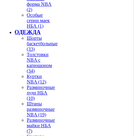
форма NBA
(2)
Особые
серии маек
НБА (1)
ОДЕЖДА
Шорты
баскетбольные
(33)
Толстовки
NBA с
капюшоном
(34)
Куртки
NBA (12)
Разминочные
худи НБА
(10)
Штаны
разминочные
NBA (19)
Разминочные
майки НБА
(7)