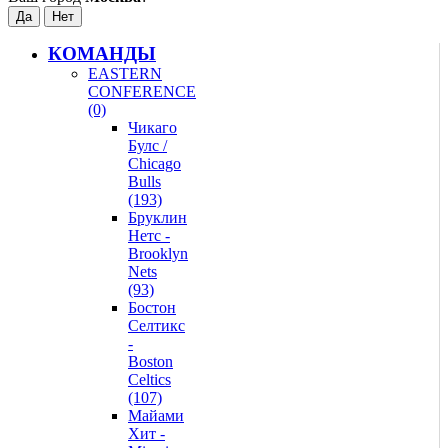
КОМАНДЫ
EASTERN
CONFERENCE
(0)
Чикаго
Булс /
Chicago
Bulls
(193)
Бруклин
Нетс -
Brooklyn
Nets
(93)
Бостон
Селтикс
-
Boston
Celtics
(107)
Майами
Хит -