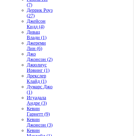
(7)
Деррик Роуз
(27)
Джейсон
Кидд (4)
Дивац
Влади (1)
Джереми
Лин (6)
Джо
Джонсон (2)
Джюлиус
Ирвинг (1)
Дрекслер
Клайд (1)
Думарс Джо
(1)
Игуадала
Андре (3)
Кевин
Гарнетт (9)
Кевин
Джонсон (3)
Кевин
Макхейл (1)