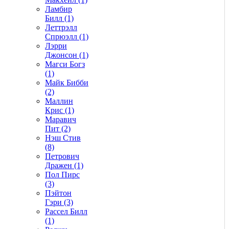
Ламбир
Билл (1)
Леттрэлл
Спрюэлл (1)
Лэрри
Джонсон (1)
Магси Богз
(1)
Майк Бибби
(2)
Маллин
Крис (1)
Маравич
Пит (2)
Нэш Стив
(8)
Петрович
Дражен (1)
Пол Пирс
(3)
Пэйтон
Гэри (3)
Рассел Билл
(1)