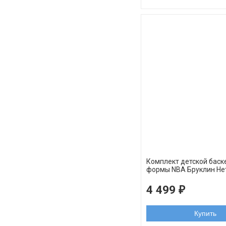
Комплект детской баск
формы NBA Бруклин Не
Кевин Дюрант черный 
4 499
₽
Купить