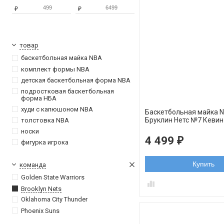
₽
₽
товар
баскетбольная майка NBA
комплект формы NBA
детская баскетбольная форма NBA
подростковая баскетбольная
форма НБА
худи с капюшоном NBA
Баскетбольная майка 
Бруклин Нетс №7 Кеви
толстовка NBA
черная
носки
4 499
₽
фигурка игрока
Купить
команда
Golden State Warriors
Brooklyn Nets
Oklahoma City Thunder
Phoenix Suns