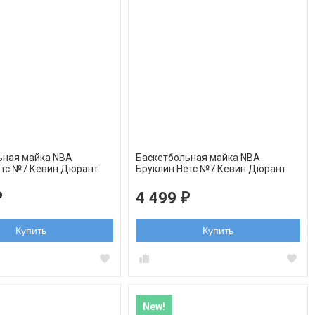
ьная майка NBA
Баскетбольная майка NBA
етс №7 Кевин Дюрант
Бруклин Нетс №7 Кевин Дюрант
черная орнамент swingman
4 499
₽
₽
Купить
Купить
New!