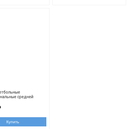
кетбольные
нальные средней
анды НБА Бруклин Нетс
₽
 в корзине
Купить