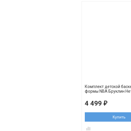
Комплект детской баск
формы NBA Бруклин Не
Кевин Дюрант черный 
4 499
₽
Купить