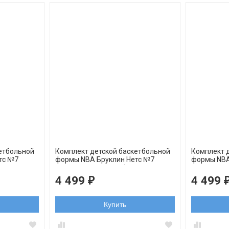
етбольной
Комплект детской баскетбольной
Комплект 
тс №7
формы NBA Бруклин Нетс №7
формы NBA
2021
Кевин Дюрант голубой
Кевин Дюр
4 499
4 499
₽
Купить