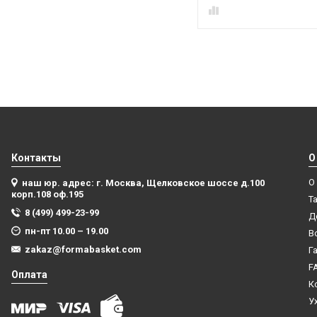
Контакты
О
О
наш юр. адрес: г. Москва, Щелковское шоссе д.100
корп.108 оф.195
Т
8 (499) 499-23-99
Д
пн-пт 10.00 – 19.00
В
zakaz@formabasket.com
Г
F
Оплата
К
У