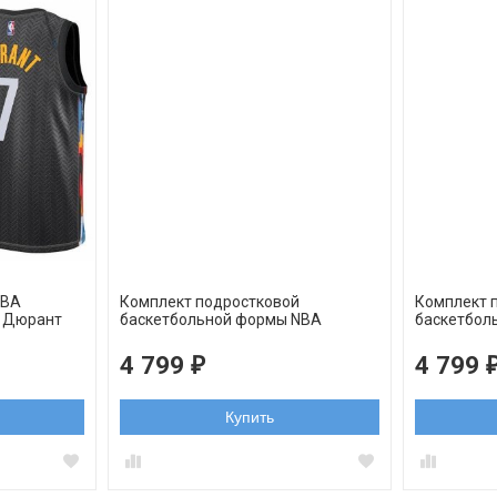
NBA
Комплект подростковой
Комплект 
н Дюрант
баскетбольной формы NBA
баскетбол
 swingman
Бруклин Нетс №7 Кевин Дюрант
Бруклин Н
черно-белый
черный ор
4 799
4 799
₽
Купить