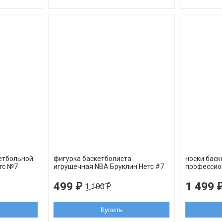
етбольной
фигурка баскетболиста
носки бас
тс №7
игрушечная NBA Бруклин Нетс #7
профессио
орнамент
Кевин Дююрант черная форма 6,5
длины ком
см
499
1 499
₽
1 100
₽
Товар
Купить