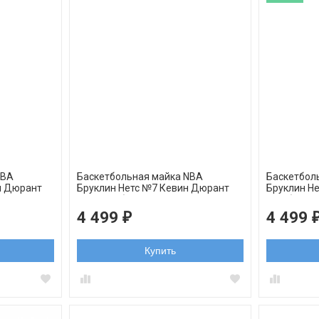
NBA
Баскетбольная майка NBA
Баскетбол
н Дюрант
Бруклин Нетс №7 Кевин Дюрант
Бруклин Н
swingman
Bed Stuy белая орнамент
голубая s
swingman
4 499
4 499
₽
Купить