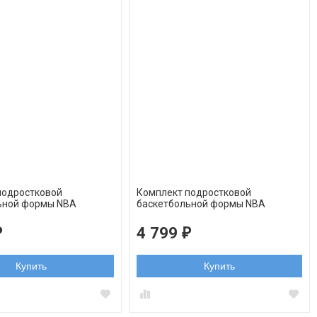
подростковой
Комплект подростковой
ьной формы NBA
баскетбольной формы NBA
етс №7 Кевин Дюрант
Бруклин Нетс №7 Кевин Дюрант
намент
белый
4 799
₽
₽
Купить
Купить