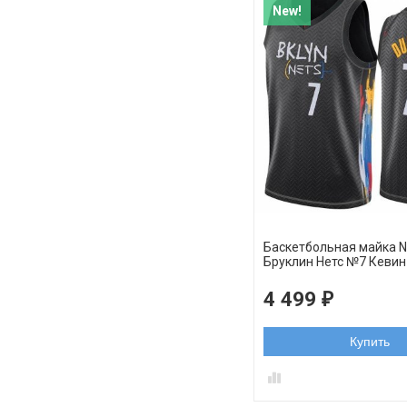
New!
Баскетбольная майка 
Бруклин Нетс №7 Кеви
Honor Busquiat черная
4 499
₽
Купить