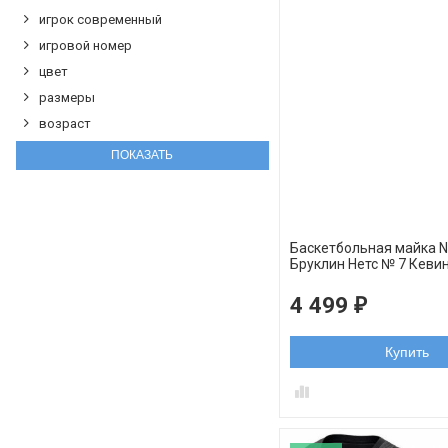
игрок современный
игровой номер
цвет
размеры
возраст
Баскетбольная майка 
Бруклин Нетс № 7 Кеви
Golden Edition черная 
4 499
₽
Купить