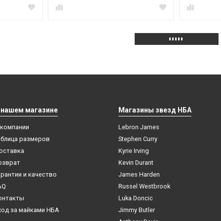
 нашем магазине
Магазины звезд НБА
 компании
Lebron James
аблица размеров
Stephen Curry
оставка
Kyrie Irving
озврат
Kevin Durant
арантии и качество
James Harden
AQ
Russel Westbrook
онтакты
Luka Doncic
ход за майками НБА
Jimmy Butler