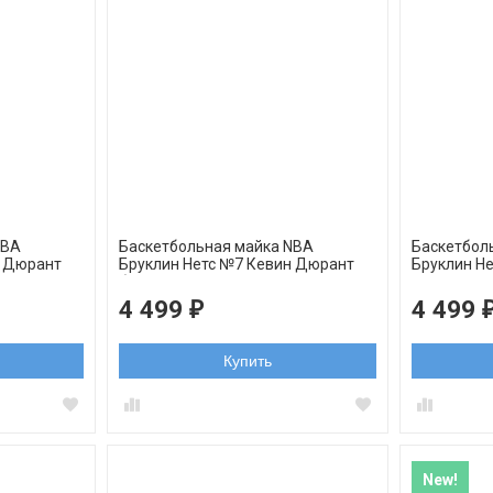
NBA
Баскетбольная майка NBA
Баскетбол
н Дюрант
Бруклин Нетс №7 Кевин Дюрант
Бруклин Н
белая
серая
4 499
4 499
₽
Купить
New!