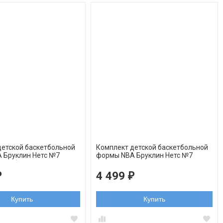
детской баскетбольной
Комплект детской баскетбольной
 Бруклин Нетс №7
формы NBA Бруклин Нетс №7
ант белый
Кевин Дюрант черный
4 499
₽
₽
Купить
Купить