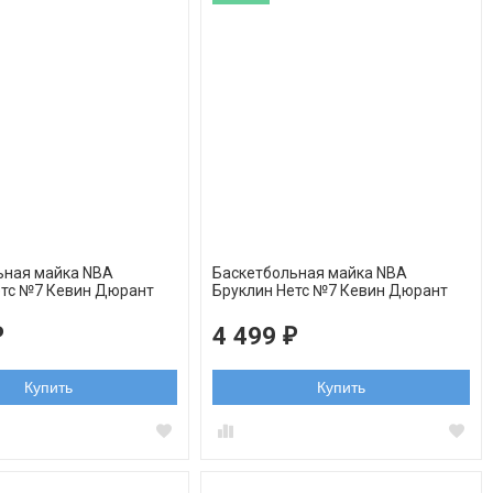
ьная майка NBA
Баскетбольная майка NBA
етс №7 Кевин Дюрант
Бруклин Нетс №7 Кевин Дюрант
wingman
желтая swingman
4 499
₽
₽
Купить
Купить